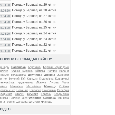
Погода у Бершаді на 29 квітня
29.04.20
Погода у Бершаді на 28 квітня
28.04.20
Погода у Бершаді на 27 квітня
27.04.20
Погода у Бершаді на 26 квітня
26.04.20
Погода у Бершаді на 25 квітня
25.04.20
Погода у Бершаді на 24 квітня
24.04.20
Погода у Бершаді на 23 квітня
23.04.20
Погода у Бершаді на 22 квітня
22.04.20
Погода у Бершаді на 21 квітня
21.04.20
НОВИНИ В ГРОМАДАХ РАЙОНУ
ершадь
Баланівка
Березівка
Берізки-Бершадські
рлівка
Велика Киріївка
Війтівка
Вовчок
Ворони
инське
Голдашівка
Джулинка
Дяківка
Жорняки
вітне
Зелений Гай
Кавкули
Кидрасівка
Кошаринці
расносілка
Крушинівка
Лісниче
Лугова
Мала
ріївка
Маньківка
Михайлівка
М'якохід
Осіївка
ртизанське
Поташня
П'ятківка
Романівка
Серебрія
ерединка
Ставки
Сумівка
Тартаки
Теофилівка
рнівка
Тирлівка
Устя
Флорино
Хмарівка
Чернятка
рна Гребля
Шляхова
Шумилів
Яланець
ВІДЕО