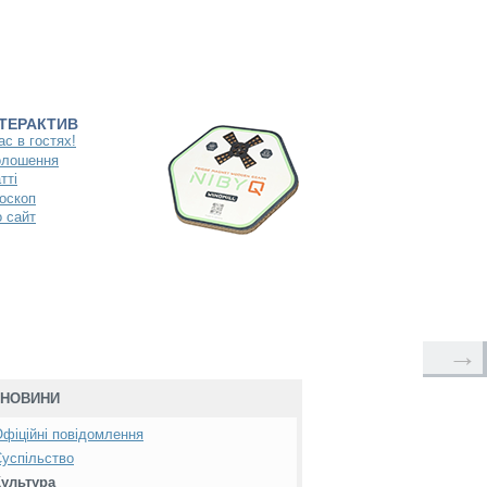
НТЕРАКТИВ
ас в гостях!
олошення
тті
оскоп
 сайт
→
НОВИНИ
фіційні повідомлення
успільство
Культура