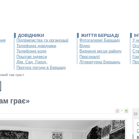
ДОВІДНИКИ
ЖИТТЯ БЕРШАДІ
І
ння
Підприємства та організації
Фотогалереї Бершаді
У н
Телефонні довідники
Відео
Ог
Телефонні коди
Визначні місця району
Ста
Поштові індекси
Персоналії
Гор
Дім. Сад. Город.
Літературна Бершадь
Про
Прогноз погоди в Бершаді
овий там грає»
ам грає»
0
О
С