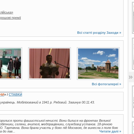
глійська»
рошові премії
Всі статті розділу
Заходи
»
7 фото
34 фото
Всі фотогалереї »
ЇНИ
» /
СТАВКИ
 українець. Мобілізований в 1941 р. Рядовий. Загинув 00.11.43.
 боролися проти фашистської нечисті. Вони билися на фронтах Великої
робітники, селяни, вчителі, медпрацівники, службовці установ. 18-річною
. Тартачна. Вона брала участь у боях під Москвою, де винесла з поля бою
 до лав...
Читати далі »