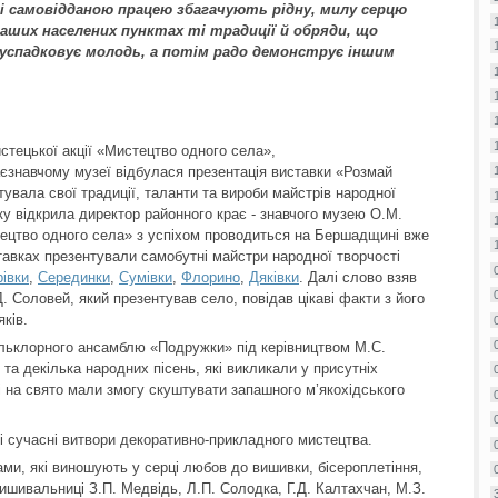
і самовідданою працею збагачують рідну, милу серцю
аших населених пунктах ті традиції й обряди, що
че успадковує молодь, а потім радо демонструє іншим
стецької акції «Мистецтво одного села»,
аєзнавчому музеї відбулася презентація виставки «Розмай
увала свої традиції, таланти та вироби майстрів народної
ку відкрила директор районного крає - знавчого музею О.М.
стецтво одного села» з успіхом проводиться на Бершадщині вже
ставках презентували самобутні майстри народної творчості
івки
,
Серединки
,
Сумівки
,
Флорино
,
Дяківки
. Далі слово взяв
Д. Соловей, який презентував село, повідав цікаві факти з його
яків.
льклорного ансамблю «Подружки» під керівництвом М.С.
та декілька народних пісень, які викликали у присутніх
ні на свято мали змогу скуштувати запашного м’якохідського
і сучасні витвори декоративно-прикладного мистецтва.
ми, які виношують у серці любов до вишивки, бісероплетіння,
ишивальниці З.П. Медвідь, Л.П. Солодка, Г.Д. Калтахчан, М.З.