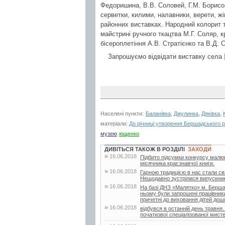
Федоришина, В.В. Соловей, Г.М. Борисов
серветки, килими, налавники, верети, ж
районних виставках. Народний колорит т
майстрині ручного ткацтва М.Г. Соляр, 
бісероплетіння А.В. Стратієнко та В.Д. Ст
Запрошуємо відвідати виставку села
Населені пункти:
Баланівка
,
Джулинка
,
Дяківка
,
матеріали:
До річниці утворення Бершадського 
музею
ющенко
ДИВІТЬСЯ ТАКОЖ В РОЗДІЛІ
ЗАХОДИ
»
16.06.2018
Підбито підсумки конкурсу малюнк
місячника краєзнавчої книги.
»
16.06.2018
Гарною традицією в нас стали свя
Нещодавно зустрілися випускники 
»
16.06.2018
На базі ДНЗ «Малятко» м. Бершад
ньому були запрошені працівники д
причетні до виховання дітей дошк
»
16.06.2018
відбувся в останній день травня.
початкової спеціалізованої мисте