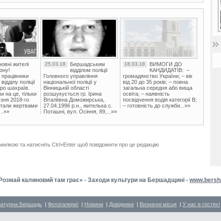
овні жителі
25.03.18
Бершадським
18.03.18
ВИМОГИ ДО
ону!
відділом поліції
КАНДИДАТІВ: –
 працівники
Головного управління
громадянство України; – вік
ідділу поліції
національної поліції у
від 20 до 35 років; – повна
ро шахраїв.
Вінницькій області
загальна середня або вища
и на це, тільки
розшукується гр. Ірина
освіта; – наявність
зня 2018-го
Віталіївна Доможирська,
посвідчення водія категорії В;
стали жертвами
27.04.1996 р.н., жителька с.
– готовність до служби...»»
..»»
Поташні, вул. Осіння, 89,...»»
милкою та натисніть Ctrl+Enter щоб повідомити про це редакцію
Розмай калиновий там грає» - Заходи культури на Бершадщині -
www.bersh
ратурна Бершадь
|
Фотогалереї
|
Новини
|
Довідники
|
Визначні місця
|
У нас в гостях!