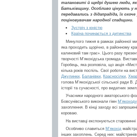
талановиті й щедрі душею люди, як
Батьківщину. Особливо цінують у н
передавались з дідапрадіда, їх охо
поціновувачам народної спадщини.
Зустріч з юністю
Країна починається з дитинства
Минулого тижня в рамках районної ми
яка проходить щорічно, в районному кр
калиновий там грає». Цього разу презент
творчості М’якохідська громада. Вистав
Горобець, яка розповіла, що акція «Ми
кілька років поспіль. Свої роботи на ви
Джулинки
,
Баланівки
,
Красносілки
,
Хмар
голова М’якохідської сільської ради В. 
історії та сучасності, про видатних земл
Учасники народного аматорського фо
Бовсунівського виконали гімн
М’якоходу
захоплення. В кінці заходу всі запроше
короваю.
На виставці експонуються старовинні 
Особливо славиться
М’якохід
майстра
інших захоплень. Серед них: майстринів