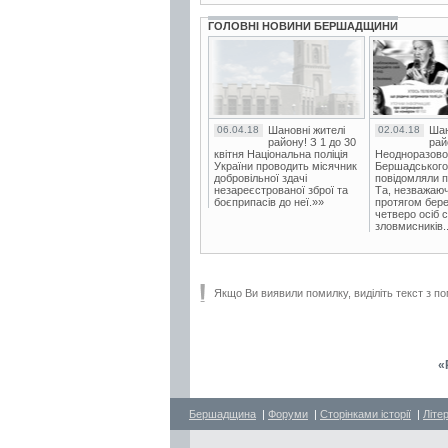
ГОЛОВНІ НОВИНИ БЕРШАДЩИНИ
06.04.18
Шановні жителі
02.04.18
Шан
району! З 1 до 30
рай
квітня Національна поліція
Неодноразово
України проводить місячник
Бершадського в
добровільної здачі
повідомляли п
незареєстрованої зброї та
Та, незважаюч
боєприпасів до неї.»»
протягом бере
четверо осіб 
зловмисників..
Якщо Ви виявили помилку, виділіть текст з по
«
Бершадщина
|
Форуми
|
Сторінками історії
|
Літе