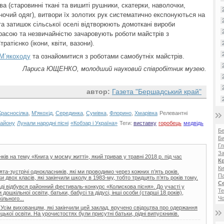
а (старовинні ткані та вишиті рушники, скатерки, наволочки,
іночий одяг), витвори їх золотих рук систематично експонуються на
а затишок сільської оселі відтворюють домоткані вироби
красою та незвичайністю зачаровують роботи майстрів з
ратієнко (ікони, квіти, вазони).
М’якоходу
та ознайомитися з роботами самобутніх майстрів.
Лариса ЮЩЕНКО, молодший науковий співробітник музею.
автор:
Газета "Бершадський край"
Красносілка
,
М'якохід
,
Серединка
,
Сумівка
,
Флорино
,
Хмарівка
Релевантні
району
Лунали народні пісні
«Кобзар і Україна»
Теги:
виставку
горобець
медвідь
Б
Би
Гл
За
ів на тему «Книга у моєму житті», який тривав у травні 2018 р. під час
К
Ки
та-зустрічі однокласників, які ми проводимо через кожних п’ять років.
Па
двох класів, які закінчили школу в 1983-му, тобто тридцять п’ять років тому.
С
і відбувся районний фестиваль-конкурс «Колискова пісня». До участі у
Те
ошкільної освіти, батьки, бабусі та дідусі, інші особи (старші 18 років),
Чо
ільного...
 Усім вихованцям, які закінчили цей заклад, вручено свідоцтва про одержання
цької освіти. На урочистостях були присутні батьки, рідні випускників.