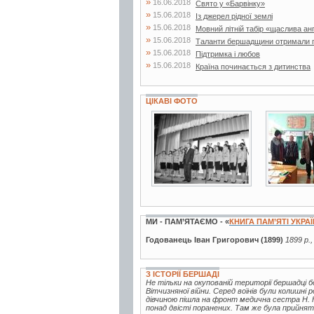
»
16.06.2018
Свято у «Барвінку»
»
15.06.2018
Із джерел рідної землі
»
15.06.2018
Мовний літній табір «щаслива ан
»
15.06.2018
Таланти бершадщини отримали г
»
15.06.2018
Підтримка і любов
»
15.06.2018
Країна починається з дитинства
ЦІКАВІ ФОТО
2 фото
3 фото
МИ - ПАМ’ЯТАЄМО - «
КНИГА ПАМ’ЯТІ УКРА
Годованець Іван Григорович (1899)
1899 р.,
З ІСТОРІЇ БЕРШАДІ
Не тільки на окупованій території бершадці
Вітчизняної війни. Серед воїнів були колишні 
дівчиною пішла на фронт медична сестра Н. Ю
понад двісті поранених. Там же була прийнята