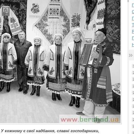
П
П
Р
Н
 У кожному є свої надбання, славні господарники,