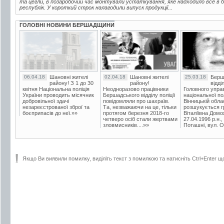
та цегли, в позаробочий час монтували устаткування, яке надходило все в бі
республік. У короткий строк налагодили випуск продукції...
ГОЛОВНІ НОВИНИ БЕРШАДЩИНИ
06.04.18
Шановні жителі
02.04.18
Шановні жителі
25.03.18
Берш
району! З 1 до 30
району!
відді
квітня Національна поліція
Неодноразово працівники
Головного упра
України проводить місячник
Бершадського відділу поліції
національної пол
добровільної здачі
повідомляли про шахраїв.
Вінницькій обла
незареєстрованої зброї та
Та, незважаючи на це, тільки
розшукується гр
боєприпасів до неї.»»
протягом березня 2018-го
Віталіївна Домо
четверо осіб стали жертвами
27.04.1996 р.н.,
зловмисників....»»
Поташні, вул. Ос
Якщо Ви виявили помилку, виділіть текст з помилкою та натисніть Ctrl+Enter щ