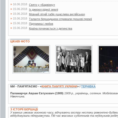
»
16.06.2018
Свято у «Барвінку»
»
15.06.2018
Із джерел рідної землі
»
15.06.2018
Мовний літній табір «щаслива англійська»
»
15.06.2018
Таланти бершадщини отримали грошові премії
»
15.06.2018
Підтримка і любов
»
15.06.2018
Країна починається з дитинства
ЦІКАВІ ФОТО
5 фото
2 фото
2 фото
МИ - ПАМ’ЯТАЄМО - «
КНИГА ПАМ’ЯТІ УКРАЇНИ
» /
ТЕРНІВКА
Паламарчук Аврам Євтухович (1909)
1909 р., українець, селянин. Мобілізова
Німеччина.
З ІСТОРІЇ БЕРШАДІ
У важких умовах воєнного часу, відчуваючи гостру нестачу ремонтно-будівел
відбудовували підприємства. Під час масових суботників та недільників робі