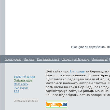
Вшанували партизанів - З
Бершадщина
|
Форуми
|
Сторінками історії
|
Літературна Бершадь
|
Фотогалереї
Цей сайт - про
Бершадь
та бершадський
безкоштовні оголошення, фотогалереї р
Зворотній зв'язок
підготовлено редакцією газети
«Берша
Публічна угода
матеріали належать авторам статтей. 
Мапа сайту
розміщена на сайті
Бершаді
, без згод
PDA-версія
Адміністрація сайту
Бершадь
може не п
RSS
не несе відповідальності за авторські м
09.01.2026 10:37:19