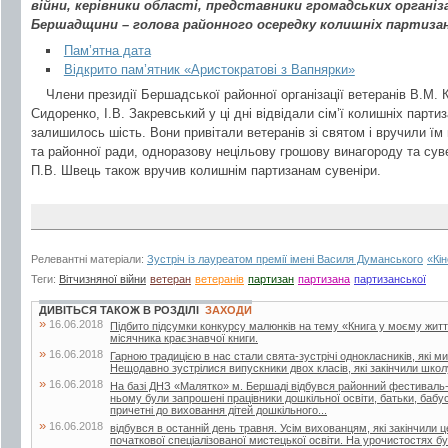
війни, керівники області, представники громадських організа
Бершадщини – голова районного осередку колишніх партизанів
Пам’ятна дата
Відкрито пам’ятник «Аристократові з Вапнярки»
Члени президії Бершадської районної організації ветеранів В.М. 
Сидоренко, І.В. Закревський у ці дні відвідали сім’ї колишніх партиз
залишилось шість. Вони привітали ветеранів зі святом і вручили їм
та районної ради, одноразову нецільову грошову винагороду та сув
П.В. Швець також вручив колишнім партизанам сувеніри.
Релевантні матеріали:
Зустріч із лауреатом премії імені Василя Думанського
«Кі
Теги:
Вітчизняної війни
ветеран
ветеранів
партизан
партизана
партизанської
ДИВІТЬСЯ ТАКОЖ В РОЗДІЛІ
ЗАХОДИ
»
16.06.2018
Підбито підсумки конкурсу малюнків на тему «Книга у моєму житті»
місячника краєзнавчої книги.
»
16.06.2018
Гарною традицією в нас стали свята-зустрічі однокласників, які м
Нещодавно зустрілися випускники двох класів, які закінчили школу
»
16.06.2018
На базі ДНЗ «Малятко» м. Бершаді відбувся районний фестиваль-к
ньому були запрошені працівники дошкільної освіти, батьки, бабусі 
причетні до виховання дітей дошкільного...
»
16.06.2018
відбувся в останній день травня. Усім вихованцям, які закінчили 
початкової спеціалізованої мистецької освіти. На урочистостях бул