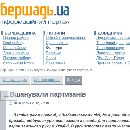
БЕРШАДЩИНА
НОВИНИ
ДОВІДНИКИ
Прапор району
Офіційні повідомлення
Підприємства та ор
Герб району
Суспільство
Телефонні довідни
Мапа району
Культура
Телефонні коди
Дошка пошани
Політика
Поштові індекси
Паспорт району
Спорт
Дім. Сад. Город.
Сторінками історії
Привітання
Прогноз погоди в 
Бершадь
/
Новини
/
Культура
/
Заходи
/
Вшанували партизанів
Освіта і наука
Світ захоплень
Заходи
Вшанували партизанів
←
30 Вересня 2012, 22:38
В Іллінецькому районі, у Шабелянському лісі, де в роки ві
бригада, відбулися урочисті заходи з нагоди Дня партизанськ
партизанського руху в Україні. В урочистостях взяли участ