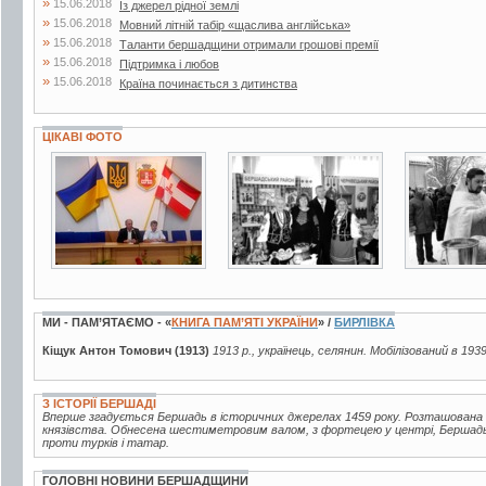
»
15.06.2018
Із джерел рідної землі
»
15.06.2018
Мовний літній табір «щаслива англійська»
»
15.06.2018
Таланти бершадщини отримали грошові премії
»
15.06.2018
Підтримка і любов
»
15.06.2018
Країна починається з дитинства
ЦІКАВІ ФОТО
6 фото
2 фото
3 фото
МИ - ПАМ’ЯТАЄМО - «
КНИГА ПАМ’ЯТІ УКРАЇНИ
» /
БИРЛІВКА
Кіщук Антон Томович (1913)
1913 р., українець, селянин. Мобілізований в 193
З ІСТОРІЇ БЕРШАДІ
Вперше згадується Бершадь в історичних джерелах 1459 року. Розташована 
князівства. Обнесена шестиметровим валом, з фортецею у центрі, Бершад
проти турків і татар.
ГОЛОВНІ НОВИНИ БЕРШАДЩИНИ