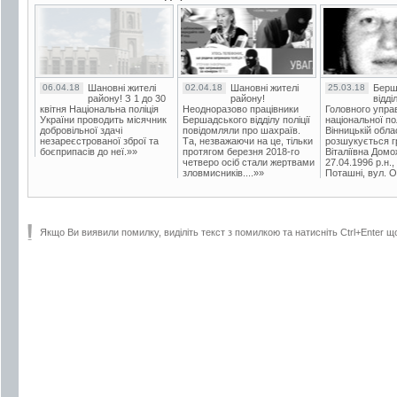
06.04.18
Шановні жителі
02.04.18
Шановні жителі
25.03.18
Берш
району! З 1 до 30
району!
відді
квітня Національна поліція
Неодноразово працівники
Головного упра
України проводить місячник
Бершадського відділу поліції
національної пол
добровільної здачі
повідомляли про шахраїв.
Вінницькій обла
незареєстрованої зброї та
Та, незважаючи на це, тільки
розшукується гр
боєприпасів до неї.»»
протягом березня 2018-го
Віталіївна Домо
четверо осіб стали жертвами
27.04.1996 р.н.,
зловмисників....»»
Поташні, вул. Ос
Якщо Ви виявили помилку, виділіть текст з помилкою та натисніть Ctrl+Enter щ