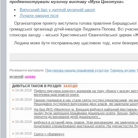
продемонстрували музичну виставу «Муха Цокотуха».
Випускний бал у дитячій музичній школі
Лунали народні пісні
Організатором проекту виступила голова правління Бершадської
громадської організації дітей-інвалідів Людмила Попова. Всі учасн
спонсора заходу – міської Християнської Євангеліївської церкви «
Людина може бути посправжньому щасливою тоді, коли безкорис
Релевантні матеріали:
Підсумкова нарада працівників культури
Тиждень музики
музичній
церкви
ДИВІТЬСЯ ТАКОЖ В РОЗДІЛІ
ЗАХОДИ
»
16.06.2018
Підбито підсумки конкурсу малюнків на тему «Книга у моєму житті»
місячника краєзнавчої книги.
»
16.06.2018
Гарною традицією в нас стали свята-зустрічі однокласників, які м
Нещодавно зустрілися випускники двох класів, які закінчили школу
»
16.06.2018
На базі ДНЗ «Малятко» м. Бершаді відбувся районний фестиваль-к
ньому були запрошені працівники дошкільної освіти, батьки, бабусі 
причетні до виховання дітей дошкільного...
»
16.06.2018
відбувся в останній день травня. Усім вихованцям, які закінчили 
початкової спеціалізованої мистецької освіти. На урочистостях бул
»
16.06.2018
Свято у «Барвінку»