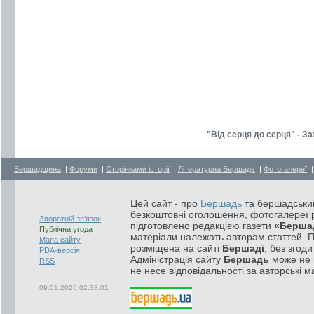
"Від серця до серця" - З
Бершадщина
|
Форуми
|
Сторінками історії
|
Літературна Бершадь
|
Фотогалереї
Цей сайт - про
Бершадь
та бершадський
безкоштовні оголошення, фотогалереї р
Зворотній зв'язок
підготовлено редакцією газети
«Берша
Публічна угода
матеріали належать авторам статтей. 
Мапа сайту
розміщена на сайті
Бершаді
, без згод
PDA-версія
Адміністрація сайту
Бершадь
може не п
RSS
не несе відповідальності за авторські м
09.01.2026 02:38:01