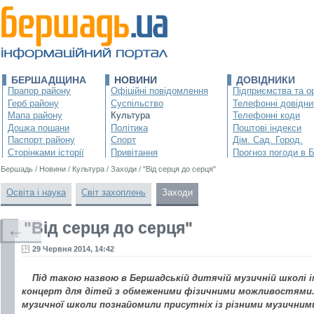
БЕРШАДЩИНА
НОВИНИ
ДОВІДНИКИ
Прапор району
Офіційні повідомлення
Підприємства та ор
Герб району
Суспільство
Телефонні довідни
Мапа району
Культура
Телефонні коди
Дошка пошани
Політика
Поштові індекси
Паспорт району
Спорт
Дім. Сад. Город.
Сторінками історії
Привітання
Прогноз погоди в 
Бершадь
/
Новини
/
Культура
/
Заходи
/
"Від серця до серця"
Освіта і наука
Світ захоплень
Заходи
"Від серця до серця"
←
29 Червня 2014, 14:42
Під такою назвою в Бершадській дитячій музичній школі ім
концерт для дітей з обмеженими фізичними можливостями. 
музичної школи познайомили присутніх із різними музични