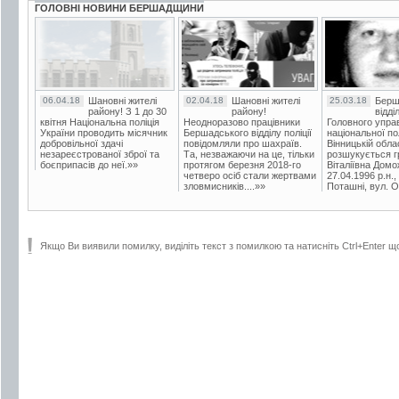
ГОЛОВНІ НОВИНИ БЕРШАДЩИНИ
06.04.18
Шановні жителі
02.04.18
Шановні жителі
25.03.18
Берш
району! З 1 до 30
району!
відді
квітня Національна поліція
Неодноразово працівники
Головного упра
України проводить місячник
Бершадського відділу поліції
національної пол
добровільної здачі
повідомляли про шахраїв.
Вінницькій обла
незареєстрованої зброї та
Та, незважаючи на це, тільки
розшукується гр
боєприпасів до неї.»»
протягом березня 2018-го
Віталіївна Домо
четверо осіб стали жертвами
27.04.1996 р.н.,
зловмисників....»»
Поташні, вул. Ос
Якщо Ви виявили помилку, виділіть текст з помилкою та натисніть Ctrl+Enter щ