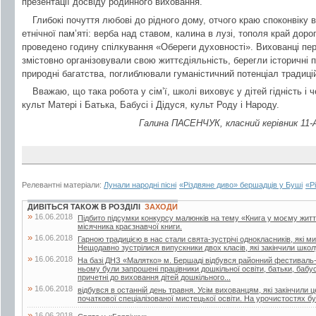
презентації досвіду родинного виховання.
Глибокі почуття любові до рідного дому, отчого краю споконвіку 
етнічної пам’яті: верба над ставом, калина в лузі, тополя край дор
проведено годину спілкування «Обереги духовності». Вихованці пе
змістовно організовували свою життєдіяльність, берегли історичні 
природні багатства, поглиблювали гуманістичний потенціал традицій,
Вважаю, що така робота у сім’ї, школі виховує у дітей гідність і 
культ Матері і Батька, Бабусі і Дідуся, культ Роду і Народу.
Галина ПАСЕНЧУК, класний керівник 11-А 
Релевантні матеріали:
Лунали народні пісні
«Різдвяне диво» бершадців у Буші
«Р
ДИВІТЬСЯ ТАКОЖ В РОЗДІЛІ
ЗАХОДИ
»
16.06.2018
Підбито підсумки конкурсу малюнків на тему «Книга у моєму житті»
місячника краєзнавчої книги.
»
16.06.2018
Гарною традицією в нас стали свята-зустрічі однокласників, які м
Нещодавно зустрілися випускники двох класів, які закінчили школу
»
16.06.2018
На базі ДНЗ «Малятко» м. Бершаді відбувся районний фестиваль-к
ньому були запрошені працівники дошкільної освіти, батьки, бабусі 
причетні до виховання дітей дошкільного...
»
16.06.2018
відбувся в останній день травня. Усім вихованцям, які закінчили 
початкової спеціалізованої мистецької освіти. На урочистостях бул
»
16.06.2018