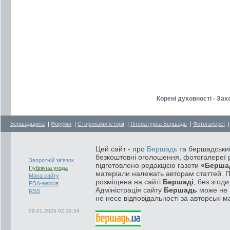
Корені духовності - За
Бершадщина
|
Форуми
|
Сторінками історії
|
Літературна Бершадь
|
Фотогалереї
Цей сайт - про
Бершадь
та бершадський
безкоштовні оголошення, фотогалереї р
Зворотній зв'язок
підготовлено редакцією газети
«Берша
Публічна угода
матеріали належать авторам статтей. 
Мапа сайту
розміщена на сайті
Бершаді
, без згод
PDA-версія
Адміністрація сайту
Бершадь
може не п
RSS
не несе відповідальності за авторські м
09.01.2026 02:19:34