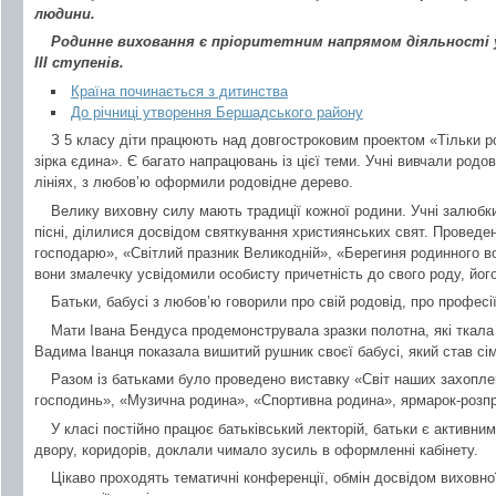
людини.
Родинне виховання є пріоритетним напрямом діяльності уч
ІІІ ступенів.
Країна починається з дитинства
До річниці утворення Бершадського району
З 5 класу діти працюють над довгостроковим проектом «Тільки р
зірка єдина». Є багато напрацювань із цієї теми. Учні вивчали родові
лініях, з любов’ю оформили родовідне дерево.
Велику виховну силу мають традиції кожної родини. Учні залюбки
пісні, ділилися досвідом святкування християнських свят. Проведен
господарю», «Світлий празник Великодній», «Берегиня родинного во
вони змалечку усвідомили особисту причетність до свого роду, його 
Батьки, бабусі з любов’ю говорили про свій родовід, про професії
Мати Івана Бендуса продемонструвала зразки полотна, які ткала 
Вадима Іванця показала вишитий рушник своєї бабусі, який став сі
Разом із батьками було проведено виставку «Світ наших захоплен
господинь», «Музична родина», «Спортивна родина», ярмарок-розпр
У класі постійно працює батьківський лекторій, батьки є активним
двору, коридорів, доклали чимало зусиль в оформленні кабінету.
Цікаво проходять тематичні конференції, обмін досвідом виховної