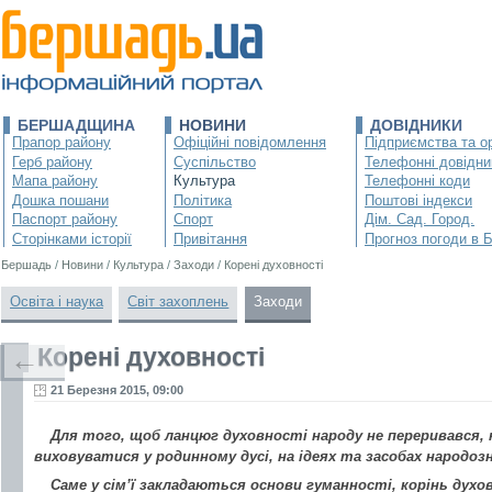
БЕРШАДЩИНА
НОВИНИ
ДОВІДНИКИ
Прапор району
Офіційні повідомлення
Підприємства та ор
Герб району
Суспільство
Телефонні довідни
Мапа району
Культура
Телефонні коди
Дошка пошани
Політика
Поштові індекси
Паспорт району
Спорт
Дім. Сад. Город.
Сторінками історії
Привітання
Прогноз погоди в 
Бершадь
/
Новини
/
Культура
/
Заходи
/
Корені духовності
Освіта і наука
Світ захоплень
Заходи
Корені духовності
←
21 Березня 2015, 09:00
Для того, щоб ланцюг духовності народу не переривався,
виховуватися у родинному дусі, на ідеях та засобах народоз
Саме у сім’ї закладаються основи гуманності, корінь ду