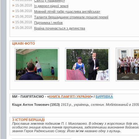
Свято у «Барвінку»
»
15.06.2018
Із джерел рідної землі
»
15.06.2018
Мовний літній табір «щаслива англійська»
»
15.06.2018
Таланти бершадщини отримали грошові премії
»
15.06.2018
Підтримка і любов
»
15.06.2018
Країна починається з дитинства
ЦІКАВІ ФОТО
5 фото
15 фото
6 фото
МИ - ПАМ’ЯТАЄМО - «
КНИГА ПАМ’ЯТІ УКРАЇНИ
» /
БИРЛІВКА
Кіщук Антон Томович (1913)
1913 р., українець, селянин. Мобілізований в 193
З ІСТОРІЇ БЕРШАДІ
Прославив земляків подвигом П. І. Миколаєнко. В одному з жорстоких боїв він
особисто знищив кілька танків противника, забезпечивши виконання бойового
звання Героя Радянського Союзу. Його ім'ям названо одну з вулиць.