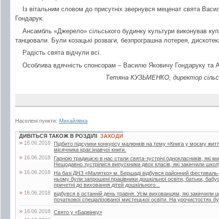
Із вітальним словом до присутніх звернувся меценат свята Васи
Гондарук.
Ансамбль «Джерело» сільського будинку культури виконував купаль
танцювали. Були козацькі розваги, безпрограшна лотерея, дискотек
Радість свята відчули всі.
Особлива вдячність спонсорам – Василю Яковичу Гондаруку та А
Тетяна КУЗЬМЕНКО, директор сільсь
Населені пункти:
Михайлівка
ДИВІТЬСЯ ТАКОЖ В РОЗДІЛІ
ЗАХОДИ
»
16.06.2018
Підбито підсумки конкурсу малюнків на тему «Книга у моєму житті»
місячника краєзнавчої книги.
»
16.06.2018
Гарною традицією в нас стали свята-зустрічі однокласників, які м
Нещодавно зустрілися випускники двох класів, які закінчили школу
»
16.06.2018
На базі ДНЗ «Малятко» м. Бершаді відбувся районний фестиваль-к
ньому були запрошені працівники дошкільної освіти, батьки, бабусі 
причетні до виховання дітей дошкільного...
»
16.06.2018
відбувся в останній день травня. Усім вихованцям, які закінчили 
початкової спеціалізованої мистецької освіти. На урочистостях бул
»
16.06.2018
Свято у «Барвінку»