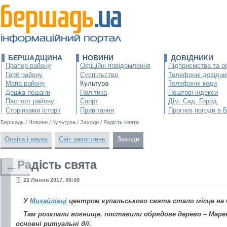
БЕРШАДЩИНА
НОВИНИ
ДОВІДНИКИ
Прапор району
Офіційні повідомлення
Підприємства та ор
Герб району
Суспільство
Телефонні довідни
Мапа району
Культура
Телефонні коди
Дошка пошани
Політика
Поштові індекси
Паспорт району
Спорт
Дім. Сад. Город.
Сторінками історії
Привітання
Прогноз погоди в 
Бершадь
/
Новини
/
Культура
/
Заходи
/
Радість свята
Освіта і наука
Світ захоплень
Заходи
Радість свята
←
22 Липня 2017, 09:00
У
Михайлівці
центром купальського свята стало місце на б
Там розклали вогнище, поставили обрядове дерево – Маре
основні ритуальні дії.