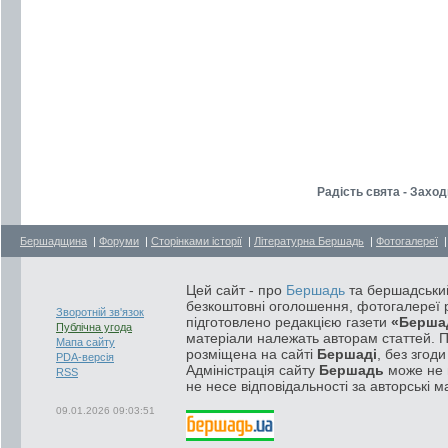
Радість свята - Захо
Бершадщина
|
Форуми
|
Сторінками історії
|
Літературна Бершадь
|
Фотогалереї
Цей сайт - про
Бершадь
та бершадський
безкоштовні оголошення, фотогалереї р
Зворотній зв'язок
підготовлено редакцією газети
«Берша
Публічна угода
матеріали належать авторам статтей. 
Мапа сайту
розміщена на сайті
Бершаді
, без згод
PDA-версія
Адміністрація сайту
Бершадь
може не п
RSS
не несе відповідальності за авторські м
09.01.2026 09:03:51