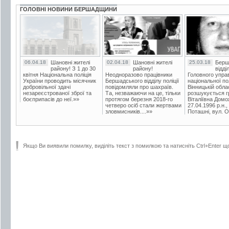
ГОЛОВНІ НОВИНИ БЕРШАДЩИНИ
06.04.18
Шановні жителі
02.04.18
Шановні жителі
25.03.18
Берш
району! З 1 до 30
району!
відді
квітня Національна поліція
Неодноразово працівники
Головного упра
України проводить місячник
Бершадського відділу поліції
національної пол
добровільної здачі
повідомляли про шахраїв.
Вінницькій обла
незареєстрованої зброї та
Та, незважаючи на це, тільки
розшукується гр
боєприпасів до неї.»»
протягом березня 2018-го
Віталіївна Домо
четверо осіб стали жертвами
27.04.1996 р.н.,
зловмисників....»»
Поташні, вул. Ос
Якщо Ви виявили помилку, виділіть текст з помилкою та натисніть Ctrl+Enter щ