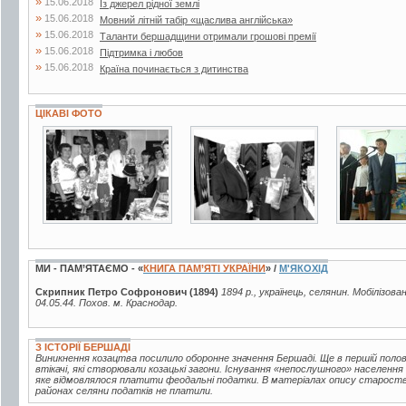
»
15.06.2018
Із джерел рідної землі
»
15.06.2018
Мовний літній табір «щаслива англійська»
»
15.06.2018
Таланти бершадщини отримали грошові премії
»
15.06.2018
Підтримка і любов
»
15.06.2018
Країна починається з дитинства
ЦІКАВІ ФОТО
3 фото
2 фото
4 фото
МИ - ПАМ’ЯТАЄМО - «
КНИГА ПАМ’ЯТІ УКРАЇНИ
» /
М'ЯКОХІД
Скрипник Петро Софронович (1894)
1894 р., українець, селянин. Мобілізова
04.05.44. Похов. м. Краснодар.
З ІСТОРІЇ БЕРШАДІ
Виникнення козацтва посилило оборонне значення Бершаді. Ще в першій половин
втікачі, які створювали козацькі загони. Існування «непослушного» населення
яке відмовлялося платити феодальні податки. В матеріалах опису староства 
районах селяни податків не платили.