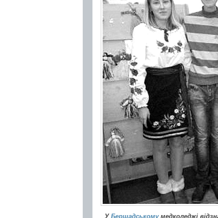
У
Бершадському
медколеджі відзна