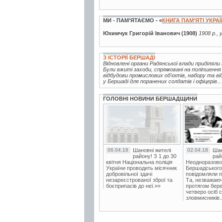
МИ - ПАМ’ЯТАЄМО - «
КНИГА ПАМ’ЯТІ УКРА
Юхимчук Григорій Іванович (1908)
1908 р., 
З ІСТОРІЇ БЕРШАДІ
Відновлені органи Радянської влади приділял
Були вжиті заходи, спрямовані на поліпшення
відбудови промислових об'єктів, набору та ві
у Бершаді для поранених солдатів і офіцерів...
ГОЛОВНІ НОВИНИ БЕРШАДЩИНИ
06.04.18
Шановні жителі
02.04.18
Шан
району! З 1 до 30
рай
квітня Національна поліція
Неодноразово
України проводить місячник
Бершадського в
добровільної здачі
повідомляли п
незареєстрованої зброї та
Та, незважаюч
боєприпасів до неї.»»
протягом бере
четверо осіб 
зловмисників..