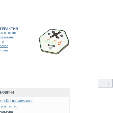
НТЕРАКТИВ
ас в гостях!
олошення
тті
оскоп
 сайт
→
НОВИНИ
фіційні повідомлення
успільство
Культура