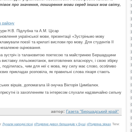
івок про значення, поширення мови серед інших мов світу,
о району
тури Н.В. Підлубна та А.М. Цісар
ановлення української мови, презентації «Зустріньмо мову
екламували поезії та крилаті вислови про мову. Для студентів ІІ
 незалежне оцінювання.
а зустріч із талановитою поетесою та майстринею Бершадщини
 виставку ляльокмотанок, виготовлених власноруч, і свою збірку
, поділилась, чим для неї є мова, яку силу має слово, особливо
євих прикладах розповіла, як правильні слова лікаря стають
ьких віршів, допомагала їй онучка Вікторія Цимбалюк.
сі присутні із захопленням та інтересом слухали надзвичайно сильну
автор:
Газета "Бершадський край"
и:
Лунали народні пісні
«Різдвяне диво» бершадців у Буші
«Різдвяна зірка»
Теги: