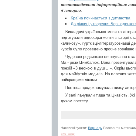
розповсюдження інформаційних лист
її історію.
Країна починається з дитинства
До річниці утворення Бершадськог
Викладачі української мови та літера
підготували відеофрагменти з історії ст
калинову», гуртківці-літературознавці д
курсів було проведено пробне зовнішнє
Чудовою родзинкою святкування стал
Ма - рією Цимбалюк. Вона презентувала
поезій «З весною в душі…». Окрім цього
для майбутніх медиків. На власних житт
найкращими ліками.
Поетеса продекламувала низку авторс
У залі панували тиша та цікавість. У
духом поетесу.
Населені пункти:
Бершадь
Релевантні матеріал
виставку