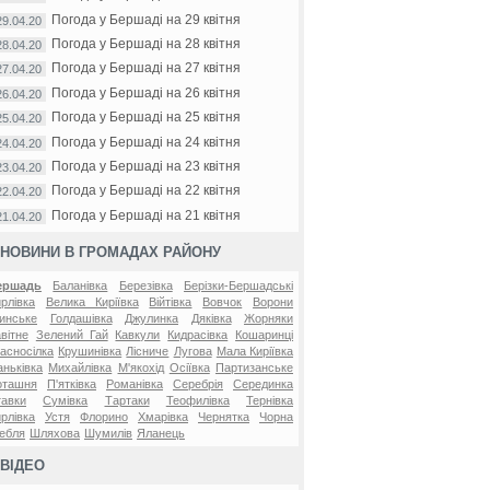
Погода у Бершаді на 29 квітня
29.04.20
Погода у Бершаді на 28 квітня
28.04.20
Погода у Бершаді на 27 квітня
27.04.20
Погода у Бершаді на 26 квітня
26.04.20
Погода у Бершаді на 25 квітня
25.04.20
Погода у Бершаді на 24 квітня
24.04.20
Погода у Бершаді на 23 квітня
23.04.20
Погода у Бершаді на 22 квітня
22.04.20
Погода у Бершаді на 21 квітня
21.04.20
НОВИНИ В ГРОМАДАХ РАЙОНУ
ершадь
Баланівка
Березівка
Берізки-Бершадські
рлівка
Велика Киріївка
Війтівка
Вовчок
Ворони
инське
Голдашівка
Джулинка
Дяківка
Жорняки
вітне
Зелений Гай
Кавкули
Кидрасівка
Кошаринці
асносілка
Крушинівка
Лісниче
Лугова
Мала Киріївка
ньківка
Михайлівка
М'якохід
Осіївка
Партизанське
оташня
П'ятківка
Романівка
Серебрія
Серединка
авки
Сумівка
Тартаки
Теофилівка
Тернівка
рлівка
Устя
Флорино
Хмарівка
Чернятка
Чорна
ебля
Шляхова
Шумилів
Яланець
ВІДЕО