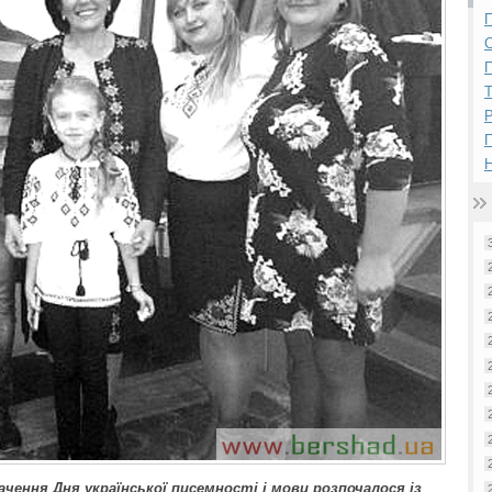
П
П
Р
Н
чення Дня української писемності і мови розпочалося із