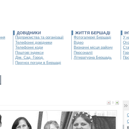
ДОВІДНИКИ
ЖИТТЯ БЕРШАДІ
І
ння
Підприємства та організації
Фотогалереї Бершаді
У н
Телефонні довідники
Відео
Ог
Телефонні коди
Визначні місця району
Ста
Поштові індекси
Персоналії
Гор
Дім. Сад. Город.
Літературна Бершадь
Про
Прогноз погоди в Бершаді
0
О
С