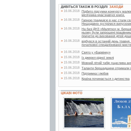
ДИВІТЬСЯ ТАКОЖ В РОЗДІЛІ
ЗАХОДИ
»
16.06.2018
Підбито підсумки конкурсу малюнк
місячника краєзнавчої книги.
»
16.06.2018
Гарною традицією в нас стали свя
Нещодавно зустрілися випускники 
»
16.06.2018
На базі ДНЗ «Малятко» м. Бершад
ньому були запрошені працівники д
причетні до виховання дітей дошк
»
16.06.2018
відбувся в останній день травня.
початкової спеціалізованої мисте
»
16.06.2018
Свято у «Барвінку»
»
15.06.2018
Із джерел рідної землі
»
15.06.2018
Мовний літній табір «щаслива ан
»
15.06.2018
Таланти бершадщини отримали г
»
15.06.2018
Підтримка і любов
»
15.06.2018
Країна починається з дитинства
ЦІКАВІ ФОТО
14 фото
4 фото