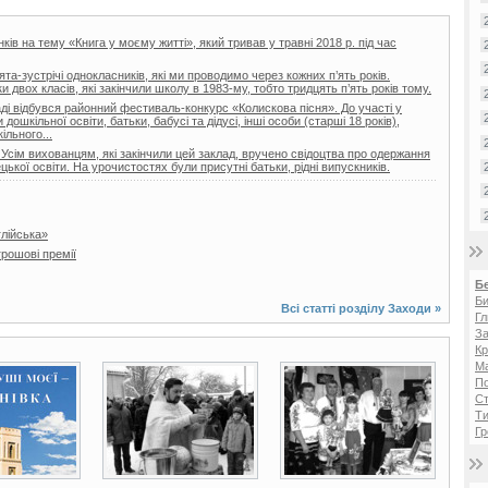
ів на тему «Книга у моєму житті», який тривав у травні 2018 р. під час
та-зустрічі однокласників, які ми проводимо через кожних п’ять років.
двох класів, які закінчили школу в 1983-му, тобто тридцять п’ять років тому.
і відбувся районний фестиваль-конкурс «Колискова пісня». До участі у
ошкільної освіти, батьки, бабусі та дідусі, інші особи (старші 18 років),
ільного...
 Усім вихованцям, які закінчили цей заклад, вручено свідоцтва про одержання
цької освіти. На урочистостях були присутні батьки, рідні випускників.
глійська»
рошові премії
Б
Би
Всі статті розділу
Заходи
»
Гл
За
Кр
Ма
3 фото
3 фото
П
Ст
Ти
Гр