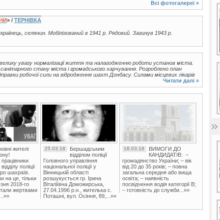
Всі фотогалереї »
ЇНИ
» /
ТЕРНІВКА
українець, селянин. Мобілізований в 1941 р. Рядовий. Загинув 1943 р.
и велику увагу нормалізації життя та налагодженню роботи установ міста.
 санітарного стану міста і громадського харчування. Розроблено план
дправки робочої сили на відродження шахт Донбасу. Силами місцевих лікарів
Читати далі »
овні жителі
25.03.18
Бершадським
18.03.18
ВИМОГИ ДО
ону!
відділом поліції
КАНДИДАТІВ: –
 працівники
Головного управління
громадянство України; – вік
ідділу поліції
національної поліції у
від 20 до 35 років; – повна
ро шахраїв.
Вінницькій області
загальна середня або вища
и на це, тільки
розшукується гр. Ірина
освіта; – наявність
зня 2018-го
Віталіївна Доможирська,
посвідчення водія категорії В;
стали жертвами
27.04.1996 р.н., жителька с.
– готовність до служби...»»
..»»
Поташні, вул. Осіння, 89,...»»