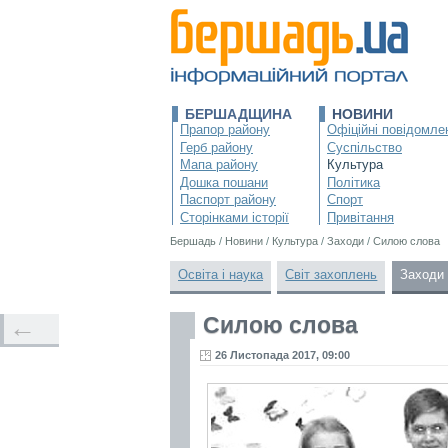
БЕРШАДЩИНА
НОВИНИ
Прапор району
Офіційні повідомле
Герб району
Суспільство
Мапа району
Культура
Дошка пошани
Політика
Паспорт району
Спорт
Сторінками історії
Привітання
Бершадь
/
Новини
/
Культура
/
Заходи
/
Силою слова
Освіта і наука
Світ захоплень
Заходи
Силою слова
←
26 Листопада 2017, 09:00