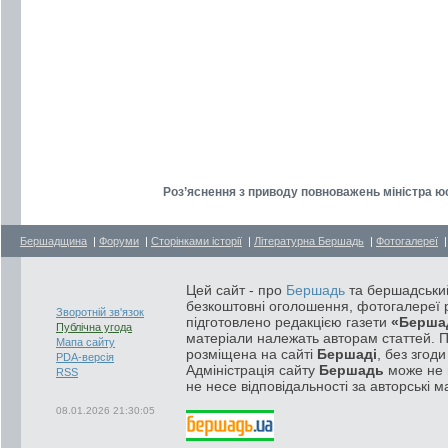
Роз’яснення з приводу повноважень міністра юс
Бершадщина
|
Форуми
|
Сторінками історії
|
Літературна Бершадь
|
Фотогалереї
Цей сайт - про
Бершадь
та бершадський
безкоштовні оголошення, фотогалереї р
Зворотній зв'язок
підготовлено редакцією газети
«Берша
Публічна угода
матеріали належать авторам статтей. 
Мапа сайту
розміщена на сайті
Бершаді
, без згод
PDA-версія
Адміністрація сайту
Бершадь
може не п
RSS
не несе відповідальності за авторські м
08.01.2026 21:30:05