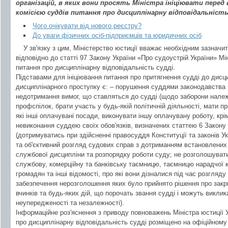
організацій, в яких вони просять Міністра ініціювати перед
комісією суддів питання про дисциплінарну відповідальність
Чого очікувати від нового реєстру?
До уваги фізичних осіб-підприємців та юридичних осіб
У зв'язку з цим, Міністерство юстиції вважає необхідним зазначи
відповідно до статті 97 Закону України «Про судоустрій України» Мі
питання про дисциплінарну відповідальність судді.
Підставами для ініціювання питання про притягнення судді до дисци
дисциплінарного проступку є: – порушення суддями законодавства 
недотримання вимог, що ставляться до судді (щодо заборони належ
профспілок, брати участь у будь-якій політичній діяльності, мати 
які інші оплачувані посади, виконувати іншу оплачувану роботу, крім
невиконання суддею своїх обов'язків, визначених статтею 6 Закону
(дотримуватись при здійсненні правосуддя Конституції та законів У
та об'єктивний розгляд судових справ з дотриманням встановлених
службової дисципліни та розпорядку роботи суду; не розголошуват
службову, комерційну та банківську таємницю, таємницю нарадчої к
громадян та інші відомості, про які вони дізналися під час розгляд
забезпечення нерозголошення яких було прийнято рішення про закр
вчинків та будь-яких дій, що порочать звання судді і можуть виклика
неупередженості та незалежності).
Інформаційне роз'яснення з приводу повноважень Міністра юстиції У
про дисциплінарну відповідальність судді розміщено на офіційному 