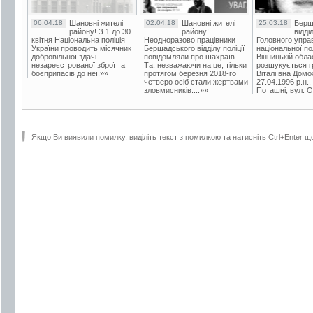
06.04.18
Шановні жителі
02.04.18
Шановні жителі
25.03.18
Берш
району! З 1 до 30
району!
відді
квітня Національна поліція
Неодноразово працівники
Головного упра
України проводить місячник
Бершадського відділу поліції
національної пол
добровільної здачі
повідомляли про шахраїв.
Вінницькій обла
незареєстрованої зброї та
Та, незважаючи на це, тільки
розшукується гр
боєприпасів до неї.»»
протягом березня 2018-го
Віталіївна Домо
четверо осіб стали жертвами
27.04.1996 р.н.,
зловмисників....»»
Поташні, вул. Ос
Якщо Ви виявили помилку, виділіть текст з помилкою та натисніть Ctrl+Enter щ