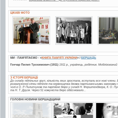
ЦІКАВІ ФОТО
3 фото
2 фото
4 фото
МИ - ПАМ’ЯТАЄМО - «
КНИГА ПАМ’ЯТІ УКРАЇНИ
» /
БЕРШАДЬ
Гончар Пилип Трохимович (1911)
1911 р., українець, робітник. Мобілізований
З ІСТОРІЇ БЕРШАДІ
До складу підпільних груп, кількість яких зростала, вступали все нові члени. В
розгалуженої сітки підпілля та керівництва двома партизанськими загонами 
чолі в О. Р. Пилипчуком та партійне бюро у складі Н. Ферштендікера, К. О. Пу
та Н. Т. Друзя. Через 51 комуніста бюро здійснювало...
ГОЛОВНІ НОВИНИ БЕРШАДЩИНИ