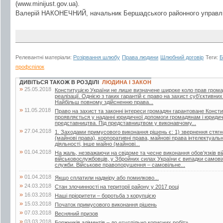
(www.minijust.gov.ua).
Валерій НАКОНЕЧНИЙ, начальник Бершадського районного управлін
Релевантні матеріали:
Розірвання шлюбу
Права людини
Шлюбний договір
Теги:
Б
профспілок
ДИВІТЬСЯ ТАКОЖ В РОЗДІЛІ
ЛЮДИНА І ЗАКОН
»
25.05.2018
Конституцією України не лише визначене широке коло прав громадян
реалізації. Однією з таких гарантій є право на захист суб’єктивни
Найбільш повному здійсненню права...
»
11.05.2018
Право на захист та законні інтереси громадян гарантоване Конст
проявляється у наданні юридичної допомоги громадянам і юридич
представництва. Під представництвом у виконавчому...
»
27.04.2018
1. Заходами примусового виконання рішень є: 1) звернення стягне
(майнові права), корпоративні права, майнові права інтелектуально
діяльності, інше майно (майнові...
»
01.04.2018
На жаль, незважаючи на свідоме та чесне виконання обов’язків ві
військовослужбовців, у Збройних силах України є випадки самові
служби. Військове правопорушення – самовільне...
»
01.04.2018
Якщо сплатили надміру або помилково...
»
24.03.2018
Стан злочинності на території району у 2017 році
»
16.03.2018
Наші пріоритети – боротьба з корупцією
»
15.03.2018
Початок примусового виконання рішень
»
07.03.2018
Весняний призов
»
03.03.2018
Боржників аліментів – до «суспільно корисних робіт»