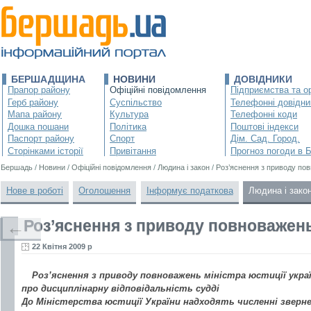
БЕРШАДЩИНА
НОВИНИ
ДОВІДНИКИ
Прапор району
Офіційні повідомлення
Підприємства та ор
Герб району
Суспільство
Телефонні довідни
Мапа району
Культура
Телефонні коди
Дошка пошани
Політика
Поштові індекси
Паспорт району
Спорт
Дім. Сад. Город.
Сторінками історії
Привітання
Прогноз погоди в 
Бершадь
/
Новини
/
Офіційні повідомлення
/
Людина і закон
/
Роз’яснення з приводу пов
Нове в роботі
Оголошення
Інформує податкова
Людина і зако
Роз’яснення з приводу повноважень 
←
22 Квітня 2009 р
Роз’яснення з приводу повноважень міністра юстиції укра
про дисциплінарну відповідальність судді
До Міністерства юстиції України надходять численні зверн