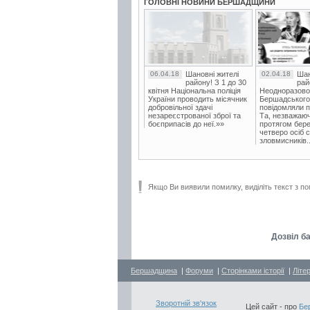
ГОЛОВНІ НОВИНИ БЕРШАДЩИНИ
06.04.18
Шановні жителі
02.04.18
Шан
району! З 1 до 30
рай
квітня Національна поліція
Неодноразово
України проводить місячник
Бершадського в
добровільної здачі
повідомляли п
незареєстрованої зброї та
Та, незважаюч
боєприпасів до неї.»»
протягом бере
четверо осіб 
зловмисників..
Якщо Ви виявили помилку, виділіть текст з по
Дозвіл ба
Бершадщина
|
Форуми
|
Сторінками історії
|
Літе
Зворотній зв'язок
Цей сайт - про
Бе