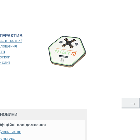
НТЕРАКТИВ
ас в гостях!
олошення
тті
оскоп
 сайт
→
НОВИНИ
Офіційні повідомлення
успільство
ультура