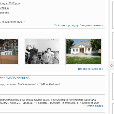
йону у 2017 році
рупцією
 рішень
ьно корисних робіт»
Всі статті розділу
Людина і закон
»
4 фото
6 фото
Всі фотогалереї »
ЇНИ
» /
МАЛА КИРІЇВКА
ець, селянин. Мобілізований в 1941 р. Рядовий.
шли запеклі бої з бандами Тютюнника. В кінці квітня петлюрівці захопили
кими людьми. Частини 45-ї дивізії і, зокрема, кіннотники Г. І. Котовського
Читати далі »