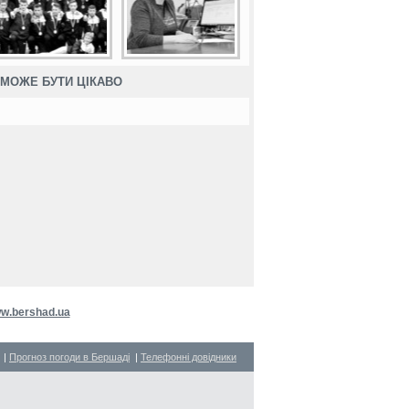
МОЖЕ БУТИ ЦІКАВО
w.bershad.ua
|
Прогноз погоди в Бершаді
|
Телефонні довідники