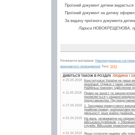
Проїзний документ дитини видається 
Проїзний документ на дитину оформля
За видачу проїзного документа дитин
Лариса НОВОКРЕЩЕНОВА, прив
Релевантні матеріали:
Накопичувальна система 
виконавчого провадження
Теги:
ЗНО
ДИВІТЬСЯ ТАКОЖ В РОЗДІЛІ
ЛЮДИНА І З
»
25.05.2018
Конституцією України не лише виз
реалізації. Однією з таких гаран
Найбільш повному здійсненню пр
»
11.05.2018
Право на захист та законні інте
проявляється у наданні юридичн
представництва. Під представни
»
27.04.2018
1. Заходами примусового виконан
(майнові права), корпоративні пр
діяльності, інше майно (майнові..
»
01.04.2018
На жаль, незважаючи на свідоме 
військовослужбовців, у Збройних
служби. Військове правопорушен
»
01.04.2018
Якщо сплатили надміру або поми