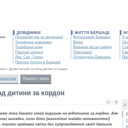
ДОВІДНИКИ
ЖИТТЯ БЕРШАДІ
І
ння
Підприємства та організації
Фотогалереї Бершаді
У н
Телефонні довідники
Відео
Ог
Телефонні коди
Визначні місця району
Ста
Поштові індекси
Персоналії
Гор
Дім. Сад. Город.
Літературна Бершадь
Про
Прогноз погоди в Бершаді
закон
/
Дозвіл батьків на виїзд дитини за кордон
податкова
Людина і закон
їзд дитини за кордон
0
ням літа багато сімей вирушає на відпочинок за кордон. Але
инокі випадки, коли діти (малолітні та/або неповнолітні)
С
іншими країнами світу без супроводження своїх батьків.
К