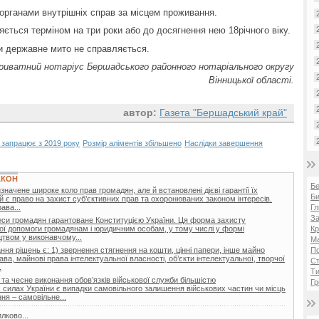
органами внутрішніх справ за місцем проживання.
ється терміном на три роки або до досягнення нею 18річного віку.
и державне мито не справляється.
атний нотаріус Бершадського районного нотаріального округу
Вінницької області.
автор:
Газета "Бершадський край"
запрацює з 2019 року
Розмір аліментів збільшено
Наслідки завершення
АКОН
Б
начене широке коло прав громадян, але й встановлені дієві гарантії їх
Би
тій є право на захист суб’єктивних прав та охоронюваних законом інтересів.
ава...
Гл
За
реси громадян гарантоване Конституцією України. Ця форма захисту
ої допомоги громадянам і юридичним особам, у тому числі у формі
Кр
цтвом у виконавчому...
Ма
ня рішень є: 1) звернення стягнення на кошти, цінні папери, інше майно
П
ава, майнові права інтелектуальної власності, об’єкти інтелектуальної, творчої
Ст
.
Ти
та чесне виконання обов’язків військової служби більшістю
Гр
 силах України є випадки самовільного залишення військових частин чи місць
ня – самовільне...
лково...