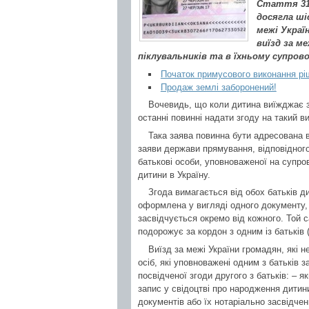
Стаття 313
досягла ші
межі Украї
виїзд за м
піклувальників та в їхньому супрово
Початок примусового виконання рі
Продаж землі заборонений!
Вочевидь, що коли дитина виїжджає з
останні повинні надати згоду на такий в
Така заява повинна бути адресована в
заяви держави прямування, відповідного 
батькові особи, уповноваженої на супров
дитини в Україну.
Згода вимагається від обох батьків ди
оформлена у вигляді одного документу, 
засвідчується окремо від кожного. Той 
подорожує за кордон з одним із батьків 
Виїзд за межі України громадян, які н
осіб, які уповноважені одним з батьків 
посвідченої згоди другого з батьків: –
запис у свідоцтві про народження дитини,
документів або їх нотаріально засвідчен