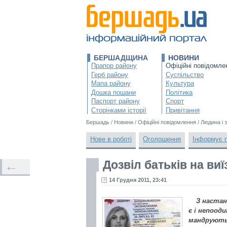
БЕРШАДЩИНА
НОВИНИ
Прапор району
Офіційні повідомле
Герб району
Суспільство
Мапа району
Культура
Дошка пошани
Політика
Паспорт району
Спорт
Сторінками історії
Привітання
Бершадь
/
Новини
/
Офіційні повідомлення
/
Людина і 
Нове в роботі
Оголошення
Інформує 
Дозвіл батьків на ви
←
14 Грудня 2011, 23:41
З настан
є і непоод
мандрують 