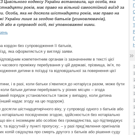
 Цивільного кодексу України встановила, що особа, яка
П
стнадцяти років, має право на вільний самостійний виїзд за
ни. Особа, яка не досягла шістнадцяти років, має право на
П
ежі України лише за згодою батьків (усиновлювачів),
ді або в супроводі осіб, які уповноважені ними.
Р
шень
Н
а кордон без супроводження її батьків,
иїзд, яка оформляється у вигляді заяви.
ідповідним компетентним органам із зазначенням в тексті цієї
часового проміжку перебування у цій державі, прізвища, ім’я, по
одження дитини в поїздці та відповідальної за повернення цієї
тини, і в разі, коли батьки з’явилися до нотаріуса разом, може бути
коли батьки дитини перебувають у різних місцях – згода
самий порядок установлюється також у випадку, коли дитина
(інший надає згоду на цю подорож).
е досягли шістнадцятирічного віку, у супроводі одного з батьків або
за нотаріально посвідченою згодою, здійснюється без нотаріально
 якщо він є іноземцем або особою без громадянства, що підтверджує
 та відсутній у пункті пропуску; – у разі пред’явлення оригіналів
их копій свідоцтва про смерть другого з батьків або рішення суду