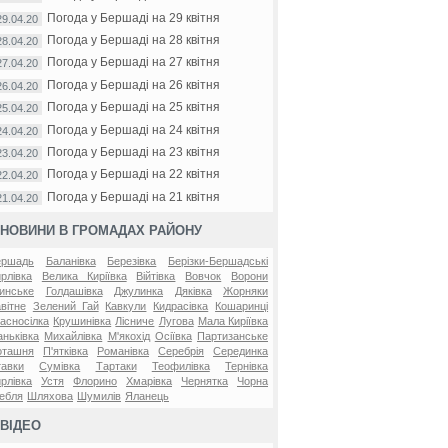
Погода у Бершаді на 29 квітня
29.04.20
Погода у Бершаді на 28 квітня
28.04.20
Погода у Бершаді на 27 квітня
27.04.20
Погода у Бершаді на 26 квітня
26.04.20
Погода у Бершаді на 25 квітня
25.04.20
Погода у Бершаді на 24 квітня
24.04.20
Погода у Бершаді на 23 квітня
23.04.20
Погода у Бершаді на 22 квітня
22.04.20
Погода у Бершаді на 21 квітня
21.04.20
НОВИНИ В ГРОМАДАХ РАЙОНУ
ершадь
Баланівка
Березівка
Берізки-Бершадські
рлівка
Велика Киріївка
Війтівка
Вовчок
Ворони
инське
Голдашівка
Джулинка
Дяківка
Жорняки
вітне
Зелений Гай
Кавкули
Кидрасівка
Кошаринці
асносілка
Крушинівка
Лісниче
Лугова
Мала Киріївка
ньківка
Михайлівка
М'якохід
Осіївка
Партизанське
оташня
П'ятківка
Романівка
Серебрія
Серединка
авки
Сумівка
Тартаки
Теофилівка
Тернівка
рлівка
Устя
Флорино
Хмарівка
Чернятка
Чорна
ебля
Шляхова
Шумилів
Яланець
ВІДЕО