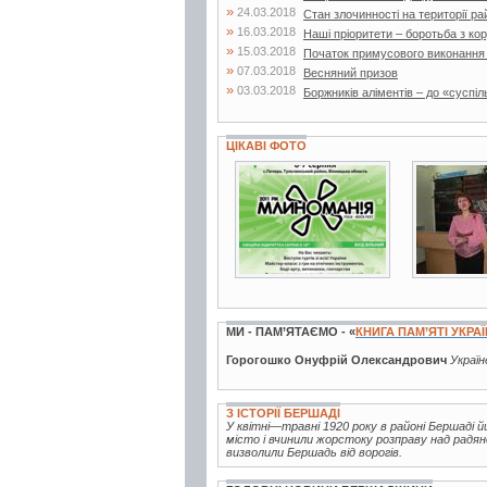
»
24.03.2018
Стан злочинності на території ра
»
16.03.2018
Наші пріоритети – боротьба з ко
»
15.03.2018
Початок примусового виконання
»
07.03.2018
Весняний призов
»
03.03.2018
Боржників аліментів – до «суспіл
ЦІКАВІ ФОТО
8 фото
3 фото
МИ - ПАМ’ЯТАЄМО - «
КНИГА ПАМ’ЯТІ УКРА
Горогошко Онуфрій Олександрович
Україн
З ІСТОРІЇ БЕРШАДІ
У квітні—травні 1920 року в районі Бершаді й
місто і вчинили жорстоку розправу над радянсь
визволили Бершадь від ворогів.