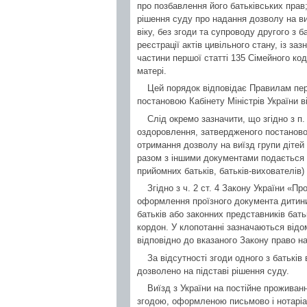
про позбавлення його батьківських прав;
рішення суду про надання дозволу на ви
віку, без згоди та супроводу другого з 
реєстрації актів цивільного стану, із з
частини першої статті 135 Сімейного код
матері.
Цей порядок відповідає Правилам пе
постановою Кабінету Міністрів України в
Слід окремо зазначити, що згідно з п.
оздоровлення, затвердженого постановою
отримання дозволу на виїзд групи дітей
разом з іншими документами подається но
прийомних батьків, батьків-вихователів)
Згідно з ч. 2 ст. 4 Закону України «Пр
оформлення проїзного документа дитини
батьків або законних представників бать
кордон. У клопотанні зазначаються відо
відповідно до вказаного Закону право на 
За відсутності згоди одного з батькі
дозволено на підставі рішення суду.
Виїзд з України на постійне проживанн
згодою, оформленою письмово і нотаріа