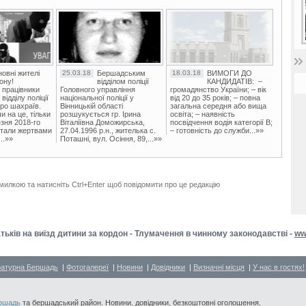
овні жителі
25.03.18
Бершадським
18.03.18
ВИМОГИ ДО
ону!
відділом поліції
КАНДИДАТІВ: –
 працівники
Головного управління
громадянство України; – вік
ідділу поліції
національної поліції у
від 20 до 35 років; – повна
ро шахраїв.
Вінницькій області
загальна середня або вища
и на це, тільки
розшукується гр. Ірина
освіта; – наявність
зня 2018-го
Віталіївна Доможирська,
посвідчення водія категорії В;
стали жертвами
27.04.1996 р.н., жителька с.
– готовність до служби...»»
..»»
Поташні, вул. Осіння, 89,...»»
милкою та натисніть Ctrl+Enter щоб повідомити про це редакцію
тьків на виїзд дитини за кордон - Тлумачення в чинному законодавстві -
ww
ратурна Бершадь
|
Фотогалереї
|
Новини
|
Довідники
|
Визначні місця
|
У нас в гостях!
ршадь
та бершадський район. Новини, довідники, безкоштовні оголошення,