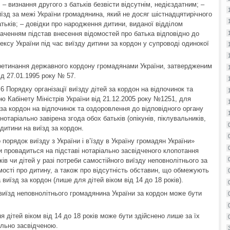
 – визнання другого з батьків безвісти відсутнім, недієздатним; –
їзд за межі України громадянина, який не досяг шістнадцятирічного
батьків; – довідки про народження дитини, виданої відділом
азначенням підстав внесення відомостей про батька відповідно до
ексу України під час виїзду дитини за кордон у супроводі одинокої
ретинання державного кордону громадянами України, затвердженим
ід 27.01.1995 року № 57.
 6 Порядку організації виїзду дітей за кордон на відпочинок та
 Кабінету Міністрів України від 21.12.2005 року №1251, для
 за кордон на відпочинок та оздоровлення до відповідного органу
таріально завірена згода обох батьків (опікунів, піклувальників,
 дитини на виїзд за кордон.
о порядок виїзду з України і в’їзду в Україну громадян України»
 провадиться на підставі нотаріально засвідченого клопотання
ків чи дітей у разі потреби самостійного виїзду неповнолітнього за
мості про дитину, а також про відсутність обставин, що обмежують
виїзд за кордон (лише для дітей віком від 14 до 18 років).
в виїзд неповнолітнього громадянина України за кордон може бути
я дітей віком від 14 до 18 років може бути здійснено лише за їх
льно засвідченою.