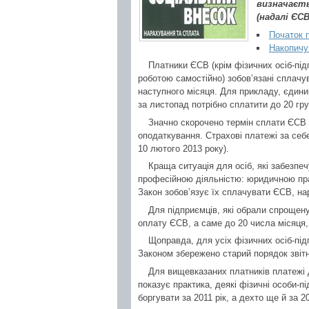
визначаєть
(надалі ЄСВ
Початок 
Накопичу
Платники ЄСВ (крім фізичних осіб-під
роботою самостійно) зобов’язані сплачу
наступного місяця. Для прикладу, єдини
за листопад потрібно сплатити до 20 гр
Значно скорочено термін сплати ЄСВ д
оподаткування. Страхові платежі за себе
10 лютого 2013 року).
Краща ситуація для осіб, які забезп
професійною діяльністю: юридичною пра
Закон зобов’язує їх сплачувати ЄСВ, на
Для підприємців, які обрали спрощен
оплату ЄСВ, а саме до 20 числа місяця,
Щоправда, для усіх фізичних осіб-під
Законом збережено старий порядок звітн
Для вищевказаних платників платежі 
показує практика, деякі фізичні особи-
боргувати за 2011 рік, а дехто ще й за 2