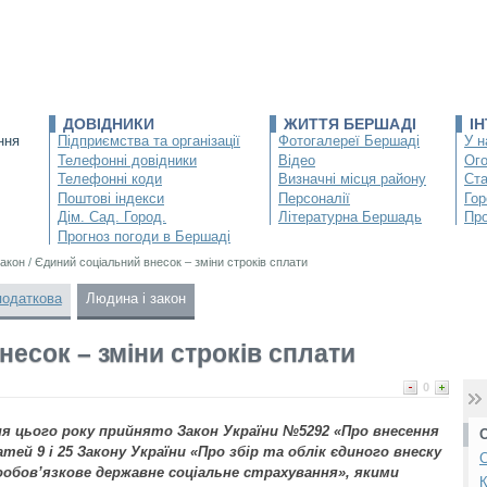
ДОВІДНИКИ
ЖИТТЯ БЕРШАДІ
І
ння
Підприємства та організації
Фотогалереї Бершаді
У н
Телефонні довідники
Відео
Ог
Телефонні коди
Визначні місця району
Ста
Поштові індекси
Персоналії
Гор
Дім. Сад. Город.
Літературна Бершадь
Про
Прогноз погоди в Бершаді
закон
/
Єдиний соціальний внесок – зміни строків сплати
податкова
Людина і закон
есок – зміни строків сплати
0
ня цього року прийнято Закон України №5292 «Про внесення
тей 9 і 25 Закону України «Про збір та облік єдиного внеску
С
ообов’язкове державне соціальне страхування», якими
К