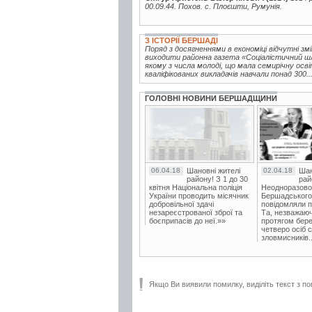
00.09.44. Похов. с. Плоєшти, Румунія.
З ІСТОРІЇ БЕРШАДІ
Поряд з досягненнями в економіці відчутні зм
виходити районна газета «Соціалістичний шля
якому з числа молоді, що мала семирічну осві
кваліфікованих викладачів навчали понад 300..
ГОЛОВНІ НОВИНИ БЕРШАДЩИНИ
06.04.18
Шановні жителі
02.04.18
Шан
району! З 1 до 30
рай
квітня Національна поліція
Неодноразово
України проводить місячник
Бершадського в
добровільної здачі
повідомляли п
незареєстрованої зброї та
Та, незважаюч
боєприпасів до неї.»»
протягом бере
четверо осіб 
зловмисників..
Якщо Ви виявили помилку, виділіть текст з по