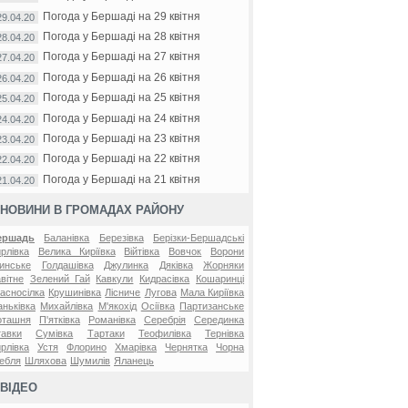
Погода у Бершаді на 29 квітня
29.04.20
Погода у Бершаді на 28 квітня
28.04.20
Погода у Бершаді на 27 квітня
27.04.20
Погода у Бершаді на 26 квітня
26.04.20
Погода у Бершаді на 25 квітня
25.04.20
Погода у Бершаді на 24 квітня
24.04.20
Погода у Бершаді на 23 квітня
23.04.20
Погода у Бершаді на 22 квітня
22.04.20
Погода у Бершаді на 21 квітня
21.04.20
НОВИНИ В ГРОМАДАХ РАЙОНУ
ершадь
Баланівка
Березівка
Берізки-Бершадські
рлівка
Велика Киріївка
Війтівка
Вовчок
Ворони
инське
Голдашівка
Джулинка
Дяківка
Жорняки
вітне
Зелений Гай
Кавкули
Кидрасівка
Кошаринці
асносілка
Крушинівка
Лісниче
Лугова
Мала Киріївка
ньківка
Михайлівка
М'якохід
Осіївка
Партизанське
оташня
П'ятківка
Романівка
Серебрія
Серединка
авки
Сумівка
Тартаки
Теофилівка
Тернівка
рлівка
Устя
Флорино
Хмарівка
Чернятка
Чорна
ебля
Шляхова
Шумилів
Яланець
ВІДЕО