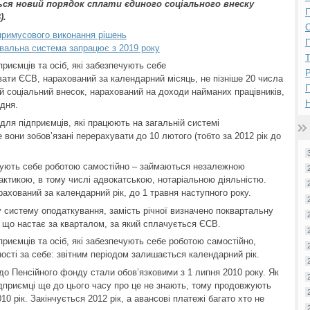
ся новий порядок сплати єдиного соціального внеску
П
).
примусового виконання рішень
П
вальна система запрацює з 2019 року
приємців та осіб, які забезпечують себе
Р
вати ЄСВ, нарахований за календарний місяць, не пізніше 20 числа
й соціальний внесок, нарахований на доходи найманих працівників,
Н
удня.
ля підприємців, які працюють на загальній системі
 вони зобов’язані перерахувати до 10 лютого (тобто за 2012 рік до
ечують себе роботою самостійно – займаються незалежною
ктикою, в тому числі адвокатською, нотаріальною діяльністю.
рахований за календарний рік, до 1 травня наступного року.
у систему оподаткування, замість річної визначено поквартальну
 що настає за кварталом, за який сплачується ЄСВ.
приємців та осіб, які забезпечують себе роботою самостійно,
ості за себе: звітним періодом залишається календарний рік.
до Пенсійного фонду стали обов’язковими з 1 липня 2010 року. Як
підприємці ще до цього часу про це не знають, тому продовжують
010 рік. Закінчується 2012 рік, а авансові платежі багато хто не