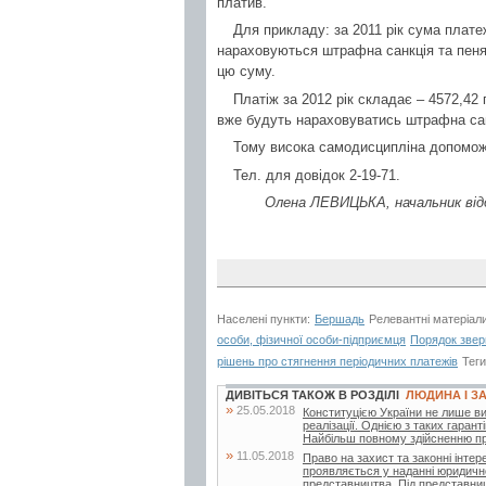
платив.
Для прикладу: за 2011 рік сума плате
нараховуються штрафна санкція та пеня
цю суму.
Платіж за 2012 рік складає – 4572,42 г
вже будуть нараховуватись штрафна сан
Тому висока самодисципліна допоможе
Тел. для довідок 2-19-71.
Олена ЛЕВИЦЬКА, начальник відд
Населені пункти:
Бершадь
Релевантні матеріал
особи, фізичної особи-підприємця
Порядок звер
рішень про стягнення періодичних платежів
Тег
ДИВІТЬСЯ ТАКОЖ В РОЗДІЛІ
ЛЮДИНА І З
»
25.05.2018
Конституцією України не лише виз
реалізації. Однією з таких гаран
Найбільш повному здійсненню пр
»
11.05.2018
Право на захист та законні інте
проявляється у наданні юридичн
представництва. Під представни