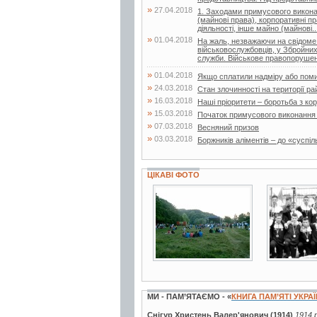
»
27.04.2018
1. Заходами примусового виконан
(майнові права), корпоративні пр
діяльності, інше майно (майнові..
»
01.04.2018
На жаль, незважаючи на свідоме 
військовослужбовців, у Збройних
служби. Військове правопорушен
»
01.04.2018
Якщо сплатили надміру або поми
»
24.03.2018
Стан злочинності на території ра
»
16.03.2018
Наші пріоритети – боротьба з ко
»
15.03.2018
Початок примусового виконання
»
07.03.2018
Весняний призов
»
03.03.2018
Боржників аліментів – до «суспіл
ЦІКАВІ ФОТО
7 фото
3 фото
МИ - ПАМ’ЯТАЄМО - «
КНИГА ПАМ’ЯТІ УКРА
Снігур Христень Валер'янович (1914)
1914 