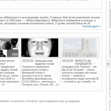
іни відбувалися в культурному житті. З перших днів після визволення почала
х» (з 1963 року — «Вогні комунізму»). Відкрилося педагогічне училище, в
ту, готували учителів початкових класів. У цьому закладі більш як 20
.
Читати далі »
овні жителі
25.03.18
Бершадським
18.03.18
ВИМОГИ ДО
ону!
відділом поліції
КАНДИДАТІВ: –
 працівники
Головного управління
громадянство України; – вік
ідділу поліції
національної поліції у
від 20 до 35 років; – повна
ро шахраїв.
Вінницькій області
загальна середня або вища
и на це, тільки
розшукується гр. Ірина
освіта; – наявність
зня 2018-го
Віталіївна Доможирська,
посвідчення водія категорії В;
стали жертвами
27.04.1996 р.н., жителька с.
– готовність до служби...»»
..»»
Поташні, вул. Осіння, 89,...»»
милкою та натисніть Ctrl+Enter щоб повідомити про це редакцію