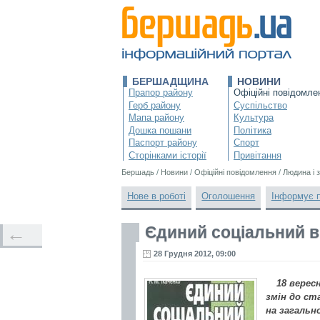
БЕРШАДЩИНА
НОВИНИ
Прапор району
Офіційні повідомле
Герб району
Суспільство
Мапа району
Культура
Дошка пошани
Політика
Паспорт району
Спорт
Сторінками історії
Привітання
Бершадь
/
Новини
/
Офіційні повідомлення
/
Людина і 
Нове в роботі
Оголошення
Інформує 
Єдиний соціальний вн
←
28 Грудня 2012, 09:00
18 верес
змін до ста
на загальн