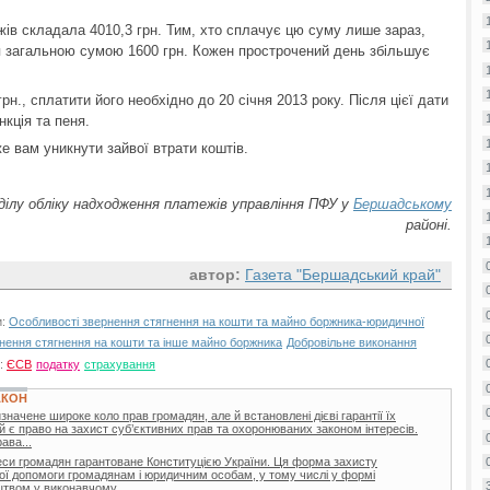
жів складала 4010,3 грн. Тим, хто сплачує цю суму лише зараз,
 загальною сумою 1600 грн. Кожен прострочений день збільшує
рн., сплатити його необхідно до 20 січня 2013 року. Після цієї дати
кція та пеня.
 вам уникнути зайвої втрати коштів.
ілу обліку надходження платежів управління ПФУ у
Бершадському
районі.
автор:
Газета "Бершадський край"
и:
Особливості звернення стягнення на кошти та майно боржника-юридичної
нення стягнення на кошти та інше майно боржника
Добровільне виконання
и:
ЄСВ
податку
страхування
АКОН
начене широке коло прав громадян, але й встановлені дієві гарантії їх
тій є право на захист суб’єктивних прав та охоронюваних законом інтересів.
ава...
реси громадян гарантоване Конституцією України. Ця форма захисту
ої допомоги громадянам і юридичним особам, у тому числі у формі
цтвом у виконавчому...