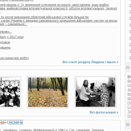
ня рішень є: 1) звернення стягнення на кошти, цінні папери, інше майно
ава, майнові права інтелектуальної власності, об’єкти інтелектуальної, творчої
.
та чесне виконання обов’язків військової служби більшістю
 силах України є випадки самовільного залишення військових частин чи місць
ня – самовільне...
лково...
йону у 2017 році
рупцією
 рішень
ьно корисних робіт»
Всі статті розділу
Людина і закон
»
Б
9 фото
5 фото
Би
Гл
За
Кр
Ма
П
Ст
Ти
Всі фотогалереї »
Гр
ЇНИ
» /
ЛІСНИЧЕ
р., українець, селянин. Мобілізований в 1941 р. Ст. сержант. Загинув