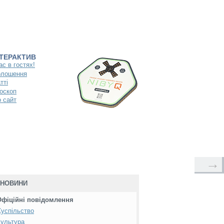
НТЕРАКТИВ
ас в гостях!
олошення
тті
оскоп
 сайт
→
НОВИНИ
Офіційні повідомлення
успільство
ультура