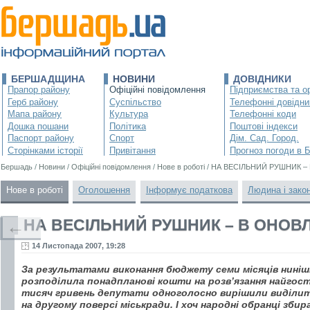
БЕРШАДЩИНА
НОВИНИ
ДОВІДНИКИ
Прапор району
Офіційні повідомлення
Підприємства та ор
Герб району
Суспільство
Телефонні довідни
Мапа району
Культура
Телефонні коди
Дошка пошани
Політика
Поштові індекси
Паспорт району
Спорт
Дім. Сад. Город.
Сторінками історії
Привітання
Прогноз погоди в 
Бершадь
/
Новини
/
Офіційні повідомлення
/
Нове в роботі
/
НА ВЕСІЛЬНИЙ РУШНИК –
Нове в роботі
Оголошення
Інформує податкова
Людина і зако
НА ВЕСІЛЬНИЙ РУШНИК – В ОНОВ
←
14 Листопада 2007, 19:28
За результатами виконання бюджету семи місяців нинішн
розподілила понадпланові кошти на розв’язання найгост
тисяч гривень депутати одноголосно вирішили виділит
на другому поверсі міськради. І хоч народні обранці зби