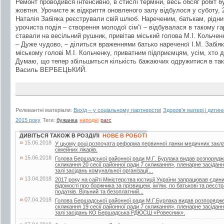
Ремонт проводився інтенсивно, в стислі терміни, весь обсяг робіт б
жовтня. Урочисте ж відкриття оновленого залу відбулося у суботу, 
Наталія Забіяка реєстрували свій шлюб. Нареченим, батькам, рідн
урочиста подія – створення молодої сім’ї – відбувалася в такому 
ставали на весільний рушник, привітав міський голова М.І. Кольчен
– Дуже чудово, – ділиться враженнями батько нареченої І.М. Забіяк
міському голові М.І. Кольченку, приватним підприємцям, усім, хто 
Думаю, що тепер збільшиться кількість бажаючих одружитися в так
Василь ВЕРБЕЦЬКИЙ.
Релевантні матеріали:
Вихід – у соціальному партнерстві
Здоров'я матері і дитин
2015 року
Теги:
бужанка
народні
рагс
ДИВІТЬСЯ ТАКОЖ В РОЗДІЛІ
НОВЕ В РОБОТІ
»
15.06.2018
У цьому році розпочата реформа первинної ланки медичних закла
сімейних лікарів.
»
15.06.2018
Голова Бершадської районної ради М.Г. Бурлака видав розпорядж
скликання 20 сесії районної ради 7 скликання», пленарне засіданн
залі засідань комунальної організації...
»
13.04.2018
2017 року на сайті Міністерства юстиції України запрацював єдин
відомості про боржника за прізвищем, ім’ям, по батькові та реєс
податків. Вільний та безоплатний...
»
07.04.2018
Голова Бершадської районної ради М.Г.Бурлака видав розпорядже
скликання 19 сесії районної ради 7 скликання», пленарне засіданн
залі засідань КО Бершадська РДЮСШ «Ровесник».