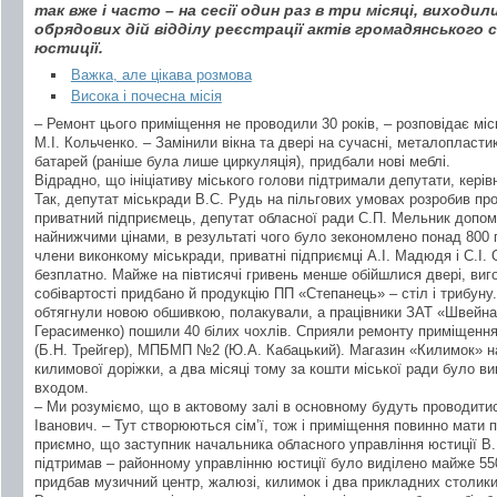
так вже і часто – на сесії один раз в три місяці, виходил
обрядових дій відділу реєстрації актів громадянського 
юстиції.
Важка, але цікава розмова
Висока і почесна місія
– Ремонт цього приміщення не проводили 30 років, – розповідає міс
М.І. Кольченко. – Замінили вікна та двері на сучасні, металопласти
батарей (раніше була лише циркуляція), придбали нові меблі.
Відрадно, що ініціативу міського голови підтримали депутати, керів
Так, депутат міськради В.С. Рудь на пільгових умовах розробив пр
приватний підприємець, депутат обласної ради С.П. Мельник допомі
найнижчими цінами, в результаті чого було зекономлено понад 800 г
члени виконкому міськради, приватні підприємці А.І. Мадюдя і С.І.
безплатно. Майже на півтисячі гривень менше обійшлися двері, виг
собівартості придбано й продукцію ПП «Степанець» – стіл і трибуну.
обтягнули новою обшивкою, полакували, а працівники ЗАТ «Швейна
Герасименко) пошили 40 білих чохлів. Сприяли ремонту приміщен
(Б.Н. Трейгер), МПБМП №2 (Ю.А. Кабацький). Магазин «Килимок» на
килимової доріжки, а два місяці тому за кошти міської ради було в
входом.
– Ми розуміємо, що в актовому залі в основному будуть проводити
Іванович. – Тут створюються сім’ї, тож і приміщення повинно мати 
приємно, що заступник начальника обласного управління юстиції В
підтримав – районному управлінню юстиції було виділено майже 550
придбав музичний центр, жалюзі, килимок і два прикладних столики