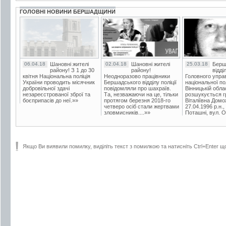
ГОЛОВНІ НОВИНИ БЕРШАДЩИНИ
06.04.18
Шановні жителі
02.04.18
Шановні жителі
25.03.18
Берш
району! З 1 до 30
району!
відді
квітня Національна поліція
Неодноразово працівники
Головного упра
України проводить місячник
Бершадського відділу поліції
національної пол
добровільної здачі
повідомляли про шахраїв.
Вінницькій обла
незареєстрованої зброї та
Та, незважаючи на це, тільки
розшукується гр
боєприпасів до неї.»»
протягом березня 2018-го
Віталіївна Домо
четверо осіб стали жертвами
27.04.1996 р.н.,
зловмисників....»»
Поташні, вул. Ос
Якщо Ви виявили помилку, виділіть текст з помилкою та натисніть Ctrl+Enter щ