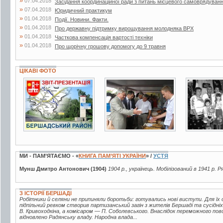
»
07.04.2018
Засідання координаційної ради з питань місцевого самоврядуван
»
07.04.2018
Юридичний практикум
»
01.04.2018
Події. Новини. Факти.
»
01.04.2018
Про державну підтримку вирощування молодняка ВРХ
»
01.04.2018
Часткова компенсація вартості техніки
»
01.04.2018
Про щорічну грошову допомогу до 9 травня
ЦІКАВІ ФОТО
6 фото
6 фото
3 фото
МИ - ПАМ’ЯТАЄМО - «
КНИГА ПАМ’ЯТІ УКРАЇНИ
» /
УСТЯ
Мунш Дмитро Антонович (1904)
1904 р., українець. Мобілізований в 1941 р. Р
З ІСТОРІЇ БЕРШАДІ
Робітники й селяни не припиняли боротьби: готувались нові виступи. Для їх ор
підпільний ревком створив партизанський загін з жителів Бершаді та сусідні
В. Кривоходкіна, а комісаром — П. Соболевського. Внаслідок переможного по
відновлено Радянську владу. Народна влада...