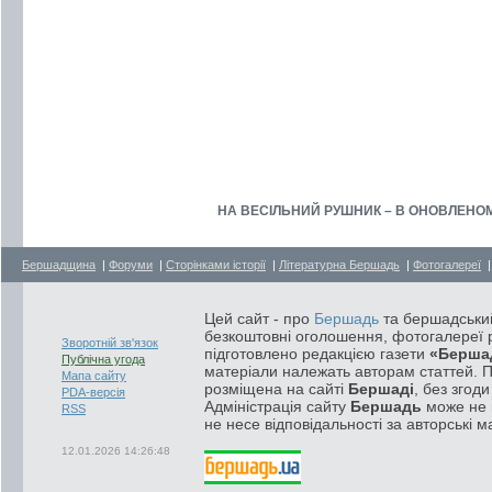
НА ВЕСІЛЬНИЙ РУШНИК – В ОНОВЛЕНОМУ З
Бершадщина
|
Форуми
|
Сторінками історії
|
Літературна Бершадь
|
Фотогалереї
Цей сайт - про
Бершадь
та бершадський
безкоштовні оголошення, фотогалереї р
Зворотній зв'язок
підготовлено редакцією газети
«Берша
Публічна угода
матеріали належать авторам статтей. 
Мапа сайту
розміщена на сайті
Бершаді
, без згод
PDA-версія
Адміністрація сайту
Бершадь
може не п
RSS
не несе відповідальності за авторські м
12.01.2026 14:26:48