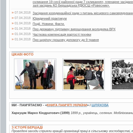
скликання 19 сесії районної ради 7 скликання», пленарне засіданн
залі засідань КО Бершадська РДЮСШ «Ровесник».
»
07.04.2018
Засідання координаційної ради з питань місцевого самоврядуван
»
07.04.2018
Юридичний практикум
»
01.04.2018
Події. Новини. Факти.
»
01.04.2018
Про державну підтримку вирощування молодняка ВРХ
»
01.04.2018
Часткова компенсація вартості техніки
»
01.04.2018
Про щорічну грошову допомогу до 9 травня
ЦІКАВІ ФОТО
3 фото
2 фото
2 фото
МИ - ПАМ’ЯТАЄМО - «
КНИГА ПАМ’ЯТІ УКРАЇНИ
» /
ШЛЯХОВА
Харкуцяк Марко Кіндратович (1899)
1899 р., українець, селянин. Мобілізован
З ІСТОРІЇ БЕРШАДІ
Проведені заходи сприяли кращій організації праці в сільському господарстві, 