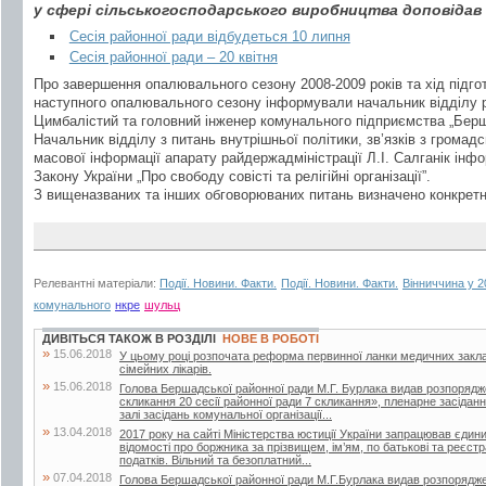
у сфері сільськогосподарського виробництва доповідав 
Сесія районної ради відбудеться 10 липня
Сесія районної ради – 20 квітня
Про завершення опалювального сезону 2008-2009 років та хід підго
наступного опалювального сезону інформували начальник відділу р
Цимбалістий та головний інженер комунального підприємства „Бер
Начальник відділу з питань внутрішньої політики, зв’язків з громад
масової інформації апарату райдержадміністрації Л.І. Салганік ін
Закону України „Про свободу совісті та релігійні організації”.
З вищеназваних та інших обговорюваних питань визначено конкретн
Релевантні матеріали:
Події. Новини. Факти.
Події. Новини. Факти.
Вінниччина у 
комунального
нкре
шульц
ДИВІТЬСЯ ТАКОЖ В РОЗДІЛІ
НОВЕ В РОБОТІ
»
15.06.2018
У цьому році розпочата реформа первинної ланки медичних закла
сімейних лікарів.
»
15.06.2018
Голова Бершадської районної ради М.Г. Бурлака видав розпорядж
скликання 20 сесії районної ради 7 скликання», пленарне засіданн
залі засідань комунальної організації...
»
13.04.2018
2017 року на сайті Міністерства юстиції України запрацював єдин
відомості про боржника за прізвищем, ім’ям, по батькові та реєс
податків. Вільний та безоплатний...
»
07.04.2018
Голова Бершадської районної ради М.Г.Бурлака видав розпорядже