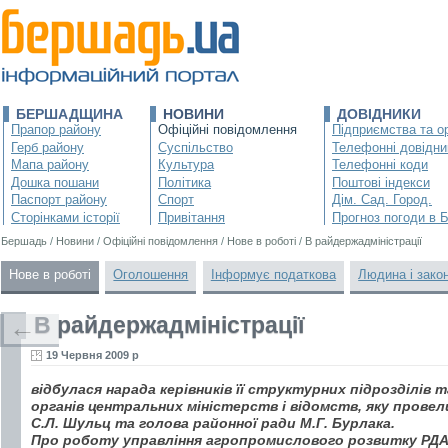
БЕРШАДЩИНА
НОВИНИ
ДОВІДНИКИ
Прапор району
Офіційні повідомлення
Підприємства та ор
Герб району
Суспільство
Телефонні довідни
Мапа району
Культура
Телефонні коди
Дошка пошани
Політика
Поштові індекси
Паспорт району
Спорт
Дім. Сад. Город.
Сторінками історії
Привітання
Прогноз погоди в 
Бершадь
/
Новини
/
Офіційні повідомлення
/
Нове в роботі
/
В райдержадміністрації
Нове в роботі
Оголошення
Інформує податкова
Людина і зако
В райдержадміністрації
←
19 Червня 2009 р
відбулася нарада керівників її структурних підрозділів
органів центральних міністерств і відомств, яку провел
С.Л. Шульц та голова районної ради М.Г. Бурлака.
Про роботу управління агропромислового розвитку РДА з