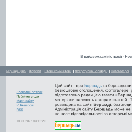
В райдержадміністрації - Нов
Бершадщина
|
Форуми
|
Сторінками історії
|
Літературна Бершадь
|
Фотогалереї
Цей сайт - про
Бершадь
та бершадський
безкоштовні оголошення, фотогалереї р
Зворотній зв'язок
підготовлено редакцією газети
«Берша
Публічна угода
матеріали належать авторам статтей. 
Мапа сайту
розміщена на сайті
Бершаді
, без згод
PDA-версія
Адміністрація сайту
Бершадь
може не п
RSS
не несе відповідальності за авторські м
10.01.2026 03:12:20