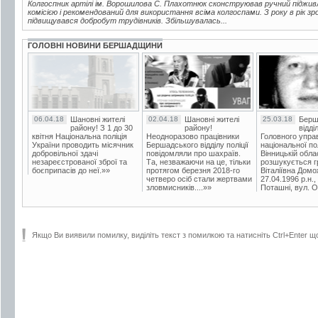
Колгоспник артілі ім. Ворошилова С. Плахотнюк сконструював ручний піджив
комісією і рекомендований для використання всіма колгоспами. З року в рік з
підвищувався добробут трудівників. Збільшувалась...
ГОЛОВНІ НОВИНИ БЕРШАДЩИНИ
06.04.18
Шановні жителі
02.04.18
Шановні жителі
25.03.18
Берш
району! З 1 до 30
району!
відді
квітня Національна поліція
Неодноразово працівники
Головного упра
України проводить місячник
Бершадського відділу поліції
національної пол
добровільної здачі
повідомляли про шахраїв.
Вінницькій обла
незареєстрованої зброї та
Та, незважаючи на це, тільки
розшукується гр
боєприпасів до неї.»»
протягом березня 2018-го
Віталіївна Домо
четверо осіб стали жертвами
27.04.1996 р.н.,
зловмисників....»»
Поташні, вул. Ос
Якщо Ви виявили помилку, виділіть текст з помилкою та натисніть Ctrl+Enter щ