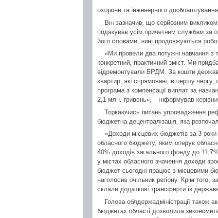
охорони та інженерного дооблаштування
Він зазначив, що серйозним викликом 
подякував усім причетним службам за орга
його словами, нині продовжуються робо
«Ми провели два потужні навчання з 
конкретний, практичний зміст. Ми придб
відремонтували БРДМ. За кошти держав
квартир, які спрямовані, в першу чергу, 
програма з компенсації виплат за навча
2,1 млн. гривень», – інформував керівн
Торкаючись питань упровадження рефо
бюджетна децентралізація, яка розпочал
«Доходи місцевих бюджетів за 3 роки 
обласного бюджету, яким оперує обласна
40% доходів загального фонду до 11,7%
у містах обласного значення доходи зрос
бюджет сьогодні працює з місцевими бю
наголосив очільник регіону. Крім того,
склали додаткові трансферти із держав
Голова облдержадміністрації також ак
бюджетах області дозволила зекономити 