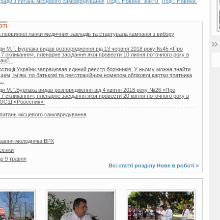
 ради з питань місцевого самоврядування
Події. Новини. Факти.
Події. Новини.
ОТІ
 первинної ланки медичних закладів та стартувала кампанія з вибору
ди М.Г. Бурлака видав розпорядження від 13 червня 2018 року №45 «Про
 7 скликання», пленарне засідання якої провести 10 липня поточного року в
ції...
 юстиції України запрацював єдиний реєстр боржників. У ньому можна знайти
ищем, ім’ям, по батькові та реєстраційним номером облікової картки платника
..
ди М.Г.Бурлака видав розпорядження від 4 квітня 2018 року №26 «Про
 7 скликання», пленарне засідання якої провести 20 квітня поточного року в
ДЮСШ «Ровесник».
з питань місцевого самоврядування
вання молодняка ВРХ
ехніки
о 9 травня
Всі статті розділу
Нове в роботі
»
4 фото
19 фото