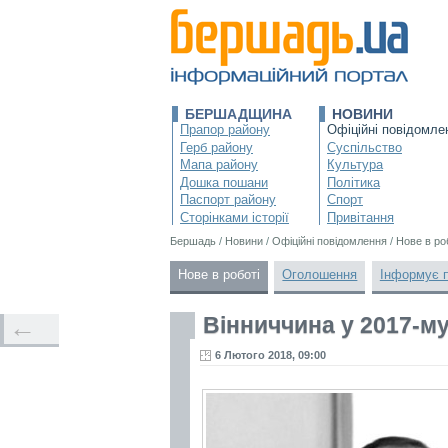
БЕРШАДЩИНА
НОВИНИ
Прапор району
Офіційні повідомле
Герб району
Суспільство
Мапа району
Культура
Дошка пошани
Політика
Паспорт району
Спорт
Сторінками історії
Привітання
Бершадь
/
Новини
/
Офіційні повідомлення
/
Нове в ро
Нове в роботі
Оголошення
Інформує 
Вінниччина у 2017-м
←
6 Лютого 2018, 09:00