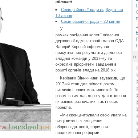
області
П
Сесія районної ради відбудеться
10 липня
П
Сесія районної ради – 20 квітня
У
Р
рамках засідання колегії обласної
державної адміністрації голова ОДА
Н
Валерій Коровій інформував
присутніх про результати діяльності
владної команди у 2017-му та
окреслив пріоритетні завдання в
роботі органів влади на 2018 рік.
Керівник Вінниччини зауважив, що
2017-ий став для області роком
викликів і нових можливостей. Та
разом із тим дав дорогу для втілення
як раніше розпочатих, так і нових
проектів.
«Ми сконцентрували свою увагу на
низці питань зі зміцнення
обороноздатності, сприяння
продовженню реформи