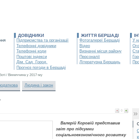
ДОВІДНИКИ
ЖИТТЯ БЕРШАДІ
І
ння
Підприємства та організації
Фотогалереї Бершаді
У н
Телефонні довідники
Відео
Ог
Телефонні коди
Визначні місця району
Ста
Поштові індекси
Персоналії
Гор
Дім. Сад. Город.
Літературна Бершадь
Про
Прогноз погоди в Бершаді
боті
/
Вінниччина у 2017-му
податкова
Людина і закон
у
0
Валерій Коровій представив
звіт про підсумки
С
соціальноекономічного розвитку
К