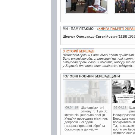
МИ - ПАМ’ЯТАЄМО - «
КНИГА ПАМ’ЯТІ УКРА
Шевчук Олександр Євгенійович (1918)
1918
З ІСТОРІЇ БЕРШАДІ
Відновлені органи Радянської влади приділял
Були вжиті заходи, спрямовані на поліпшення
відбудови промислових об'єктів, набору та ві
у Бершаді для поранених солдатів і офіцерів...
ГОЛОВНІ НОВИНИ БЕРШАДЩИНИ
06.04.18
Шановні жителі
02.04.18
Шан
району! З 1 до 30
рай
квітня Національна поліція
Неодноразово
України проводить місячник
Бершадського в
добровільної здачі
повідомляли п
незареєстрованої зброї та
Та, незважаюч
боєприпасів до неї.»»
протягом бере
четверо осіб 