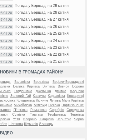
Погода у Бершаді на 29 квітня
29.04.20
Погода у Бершаді на 28 квітня
28.04.20
Погода у Бершаді на 27 квітня
27.04.20
Погода у Бершаді на 26 квітня
26.04.20
Погода у Бершаді на 25 квітня
25.04.20
Погода у Бершаді на 24 квітня
24.04.20
Погода у Бершаді на 23 квітня
23.04.20
Погода у Бершаді на 22 квітня
22.04.20
Погода у Бершаді на 21 квітня
21.04.20
НОВИНИ В ГРОМАДАХ РАЙОНУ
ершадь
Баланівка
Березівка
Берізки-Бершадські
рлівка
Велика Киріївка
Війтівка
Вовчок
Ворони
инське
Голдашівка
Джулинка
Дяківка
Жорняки
вітне
Зелений Гай
Кавкули
Кидрасівка
Кошаринці
асносілка
Крушинівка
Лісниче
Лугова
Мала Киріївка
ньківка
Михайлівка
М'якохід
Осіївка
Партизанське
оташня
П'ятківка
Романівка
Серебрія
Серединка
авки
Сумівка
Тартаки
Теофилівка
Тернівка
рлівка
Устя
Флорино
Хмарівка
Чернятка
Чорна
ебля
Шляхова
Шумилів
Яланець
ВІДЕО