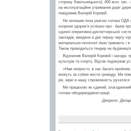
сторону Хмельницького), 400 млн. грн. –
на експлуатаційне утримання доріг держа
повідомив Валерій Коровій.
Не залишив поза увагою голова ОДА й 
охорони здоров’я успішно про - йшов про
єдиної оперативно-диспетчерської сист
закладів, введено в дію першу чергу хіру
матеріально-технічної бази тривають і в 
Також проводиться тендер на будівництв
Відзначив Валерій Коровій і заходи, п
культури та спорту. Відтак подякував ус
«Нам непросто, в нас багато проблем. 
можуть за собою вести громаду. Ми повин
рік, вірю в нашу спроможність рухатися
Ми працюємо як єдиний, злагоджений 
голова облдержадміністрації.
Джерело: Депар