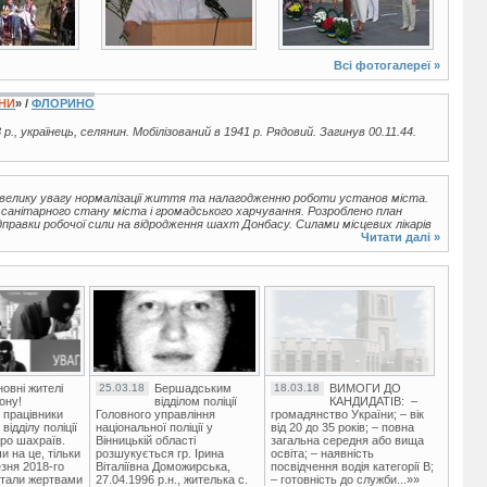
Всі фотогалереї »
ЇНИ
» /
ФЛОРИНО
 р., українець, селянин. Мобілізований в 1941 р. Рядовий. Загинув 00.11.44.
и велику увагу нормалізації життя та налагодженню роботи установ міста.
 санітарного стану міста і громадського харчування. Розроблено план
дправки робочої сили на відродження шахт Донбасу. Силами місцевих лікарів
Читати далі »
овні жителі
25.03.18
Бершадським
18.03.18
ВИМОГИ ДО
ону!
відділом поліції
КАНДИДАТІВ: –
 працівники
Головного управління
громадянство України; – вік
ідділу поліції
національної поліції у
від 20 до 35 років; – повна
ро шахраїв.
Вінницькій області
загальна середня або вища
и на це, тільки
розшукується гр. Ірина
освіта; – наявність
зня 2018-го
Віталіївна Доможирська,
посвідчення водія категорії В;
стали жертвами
27.04.1996 р.н., жителька с.
– готовність до служби...»»