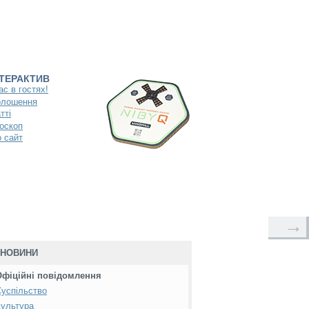
НТЕРАКТИВ
ас в гостях!
олошення
тті
оскоп
 сайт
→
НОВИНИ
Офіційні повідомлення
успільство
ультура