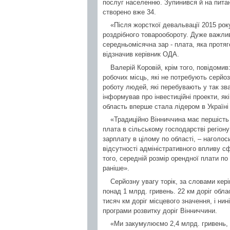
послуг населенню. Зупинився й на питан
створено вже 34.
«Після жорсткої девальвації 2015 рок
роздрібного товарообороту. Дуже важлив
середньомісячна зар - плата, яка протя
відзначив керівник ОДА.
Валерій Коровій, крім того, повідомив:
робочих місць, які не потребують серйоз
роботу людей, які перебувають у так зв
інформував про інвестиційні проекти, які
область вперше стала лідером в Україні 
«Традиційно Вінниччина має першість 
плата в сільському господарстві регіо
зарплату в цілому по області, – наголо
відсутності адміністративного впливу 
того, середній розмір орендної плати по
раніше».
Серйозну увагу торік, за словами кері
понад 1 млрд. гривень. 22 км доріг обла
тисяч км доріг місцевого значення, і н
програми розвитку доріг Вінниччини.
«Ми закумулюємо 2,4 млрд. гривень, і