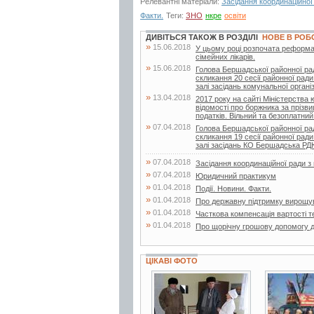
Релевантні матеріали:
Засідання координаційної
Факти.
Теги:
ЗНО
нкре
освіти
ДИВІТЬСЯ ТАКОЖ В РОЗДІЛІ
НОВЕ В РОБ
»
15.06.2018
У цьому році розпочата реформа
сімейних лікарів.
»
15.06.2018
Голова Бершадської районної ра
скликання 20 сесії районної ради
залі засідань комунальної організа
»
13.04.2018
2017 року на сайті Міністерства
відомості про боржника за прізв
податків. Вільний та безоплатний.
»
07.04.2018
Голова Бершадської районної ра
скликання 19 сесії районної ради
залі засідань КО Бершадська Р
»
07.04.2018
Засідання координаційної ради 
»
07.04.2018
Юридичний практикум
»
01.04.2018
Події. Новини. Факти.
»
01.04.2018
Про державну підтримку вирощу
»
01.04.2018
Часткова компенсація вартості т
»
01.04.2018
Про щорічну грошову допомогу д
ЦІКАВІ ФОТО
2 фото
12 фото