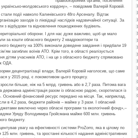
правоохоронних органів, посилення
 українсько-молдовського кордону», – повідомив Валерій Коровій.
стали події навколо Калинівського 48го Арсеналу. Відтак
нізацію заходів із ліквідації наслідків надзвичайної ситуації. За
ти з відбудови та відновлення пошкоджених будівель.
територіальної оборони. І для нас дуже важливо, щоб це мало
али за кошти обласного бюджету 2 квадрокоптери та
ного бюджету на 100% виконали доведене завдання і придбали 19
сім’ям загиблих воїнів АТО. Крім того, в області реалізується
ння дітям учасників АТО, і на це з обласного бюджету спрямовано
ик ОДА.
рми децентралізації влади, Валерій Коровій наголосив, що саме
ася у 2015 році, є локомотивом цього процесу.
зросли більше, ніж на 5 млрд. гривень або в 2,7 раза. Питома вага
 державна адміністрація разом із обласною радою, скоротилася із
. Основний фінансовий ресурс передано на місця. Так, наприклад,
ли в 4,2 раза, бюджети районів – майже у 3 рази. І обласний
джетами виключно через обласні програми та екологічний фонд»,–
 завдяки Уряду Володимира Гройсмана майже 600 млн. гривень
ного бюджету.
центував увагу на ефективності системи ProZorro, яка в цілому по
125 млн. гривень, та зростанні кількості надання адміністративних