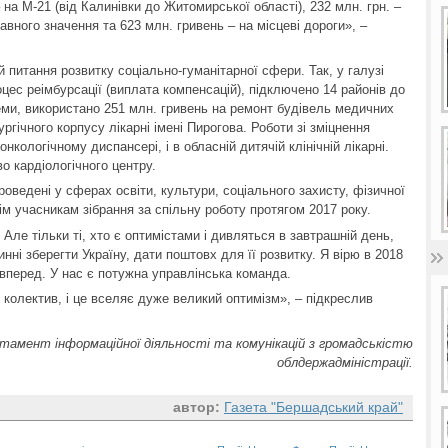
 на М-21 (від Калинівки до Житомирської області), 232 млн. грн. –
вного значення та 623 млн. гривень – на місцеві дороги», –
питання розвитку соціально-гуманітарної сфери. Так, у галузі
цес реімбурсації (виплата компенсацій), підключено 14 районів до
еми, використано 251 млн. гривень на ремонт будівель медичних
ргічного корпусу лікарні імені Пирогова. Роботи зі зміцнення
онкологічному диспансері, і в обласній дитячій клінічній лікарні.
о кардіологічного центру.
роведені у сферах освіти, культури, соціального захисту, фізичної
ім учасникам зібрання за спільну роботу протягом 2017 року.
Але тільки ті, хто є оптимістами і дивляться в завтрашній день,
ні зберегти Україну, дати поштовх для її розвитку. Я вірю в 2018
 вперед. У нас є потужна управлінська команда.
колектив, і це вселяє дуже великий оптимізм», – підкреслив
тамент інформаційної діяльності та комунікацій з громадськістю
облдержадміністрації.
автор:
Газета "Бершадський край"