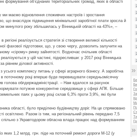
ні формування об’єднаних територіальних громад, яких в області
у ми маємо відновлення споживчих настроїв і зростання
о, що внаслідок підвищення мінімальної заробітної плати зросла й
гом минулого року збільшилась у Вінницькій області на 43%», –
 в регіоні реалізується стратегія зі створення великої кількості
ної фахової підготовки, що, у свою чергу, дозволить залучити на
аному «сірому» ринку зайнятості. Водночас очільник області
 реалізуються у цій частині, підкресливши: у 2017 році Вінницька
за рівнем ділової активності.
з усього комплексу питань у сфері аграрного бізнесу. А заробітна
ну в поточному році вперше буде перевищувати середньомісячну
Б
сив голова облдержадміністрації. – Нам вдалося за рахунок
Би
сформувати потужне конкурентне середовище у сфері АПК. Більше
Гл
За
 земельних паях у цьому році склав 6,3% проти 3,9%, які були
Кр
Ма
П
вника області, було приділено будівництву доріг. На це спрямовано
Ст
сті освітлено. Разом із тим, на регіональний рівень передано 7,5
Ти
ині спільно з Укравтодором обласна влада працює над формуванням
Гр
з яких 1,2 млрд. грн. піде на поточний ремонт дороги М-12 (у