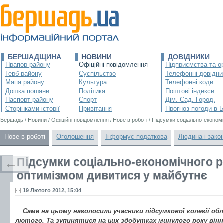
БЕРШАДЩИНА
НОВИНИ
ДОВІДНИКИ
Прапор району
Офіційні повідомлення
Підприємства та ор
Герб району
Суспільство
Телефонні довідни
Мапа району
Культура
Телефонні коди
Дошка пошани
Політика
Поштові індекси
Паспорт району
Спорт
Дім. Сад. Город.
Сторінками історії
Привітання
Прогноз погоди в 
Бершадь
/
Новини
/
Офіційні повідомлення
/
Нове в роботі
/
Підсумки соціально-економі
Нове в роботі
Оголошення
Інформує податкова
Людина і зако
Підсумки соціально-економічного ро
←
оптимізмом дивитися у майбутнє
19 Лютого 2012, 15:04
Саме на цьому наголосили учасники підсумкової колегії обл
лютого. Та зупинятися на цих здобутках минулого року вінн