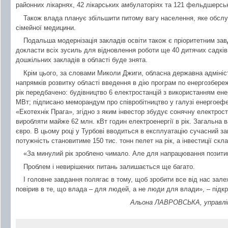
районних лікарнях, 42 лікарських амбулаторіях та 121 фельдшерсь
Також влада планує збільшити питому вагу населення, яке обслу
сімейної медицини.
Подальша модернізація закладів освіти також є пріоритетним зав
докласти всіх зусиль для відновлення роботи ще 40 дитячих садків
дошкільних закладів в області буде знята.
Крім цього, за словами Миколи Джиги, обласна державна адмініс
напрямків розвитку області введення в дію програм по енергозбере
рік передбачено: будівництво 6 електростанцій з використанням ен
МВт; підписано меморандум про співробітництво у галузі енергоеф
«Екотехнік Прага», згідно з яким інвестор збудує сонячну електрос
виробляти майже 62 млн. кВт годин електроенергії в рік. Загальна 
євро. В цьому році у Турбові вводиться в експлуатацію сучасний за
потужність становитиме 150 тис. тонн пелет на рік, а інвестиції скл
«За минулий рік зроблено чимало. Але для напрацювання позитив
Проблем і невирішених питань залишається ще багато.
І головне завдання полягає в тому, щоб зробити все від нас зал
повірив в те, що влада – для людей, а не люди для влади», – під
Альона ЛАВРОВСЬКА, управлін