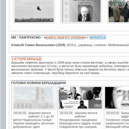
МИ - ПАМ’ЯТАЄМО - «
КНИГА ПАМ’ЯТІ УКРАЇНИ
» /
ЧЕРНЯТКА
Олексій Семен Васильович (1919)
1919 р., українець, селянин. Мобілізований
З ІСТОРІЇ БЕРШАДІ
Бершадь помітно зростала (з 1904 року вона стала містом), а умови життя
населення досягла вже 12 тис, у місті не було каналізації, водогону, електрич
молитовних будинків. У місті була тільки земська лікарня на десяток ліжок і
змінити таке становище, трудящі боролися за свої права...
ГОЛОВНІ НОВИНИ БЕРШАДЩИНИ
06.04.18
Шановні жителі
02.04.18
Шановні жителі
25.03.18
Берш
району! З 1 до 30
району!
відді
квітня Національна поліція
Неодноразово працівники
Головного упра
України проводить місячник
Бершадського відділу поліції
національної пол
добровільної здачі
повідомляли про шахраїв.
Вінницькій обла