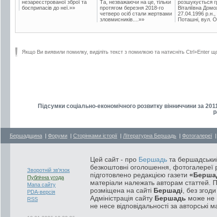
незареєстрованої зброї та
Та, незважаючи на це, тільки
розшукується гр
боєприпасів до неї.»»
протягом березня 2018-го
Віталіївна Домо
четверо осіб стали жертвами
27.04.1996 р.н.,
зловмисників....»»
Поташні, вул. Ос
Якщо Ви виявили помилку, виділіть текст з помилкою та натисніть Ctrl+Enter щ
Підсумки соціально-економічного розвитку вінниччини за 2011
р
Бершадщина
|
Форуми
|
Сторінками історії
|
Літературна Бершадь
|
Фотогалереї
Цей сайт - про
Бершадь
та бершадський
безкоштовні оголошення, фотогалереї р
Зворотній зв'язок
підготовлено редакцією газети
«Берша
Публічна угода
матеріали належать авторам статтей. 
Мапа сайту
розміщена на сайті
Бершаді
, без згод
PDA-версія
Адміністрація сайту
Бершадь
може не п
RSS
не несе відповідальності за авторські м