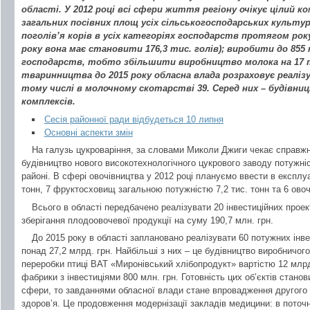
області. У 2012 році всі сфери життя регіону очікує цілий к
загальних посівних площ усіх сільськогосподарських культур
поголів’я корів в усіх категоріях господарств протягом року 
року вона має становити 176,3 тис. голів); виробити до 855 
господарств, тобто збільшити виробництво молока на 17 ти
тваринництва до 2015 року обласна влада розраховує реалізу
тому числі в молочному скотарстві 39. Серед них – будівн
комплексів.
Сесія районної ради відбудеться 10 липня
Основні аспекти змін
На галузь цукроваріння, за словами Миколи Джиги чекає справжн
будівництво нового високотехнологічного цукрового заводу потужні
районі. В сфері овочівництва у 2012 році плануємо ввести в експлу
тонн, 7 фруктосховищ загальною потужністю 7,2 тис. тонн та 6 овоч
Всього в області передбачено реалізувати 20 інвестиційних проек
зберігання плодоовочевої продукції на суму 190,7 млн. грн.
До 2015 року в області заплановано реалізувати 60 потужних інв
понад 27,2 млрд. грн. Найбільші з них – це будівництво виробничо
переробки птиці ВАТ «Миронівський хлібопродукт» вартістю 12 млрд.
фабрики з інвестиціями 800 млн. грн. Готовність цих об’єктів стано
сфери, то завданнями обласної влади стане впровадження другого
здоров’я. Це продовження модернізації закладів медицини: в поточн