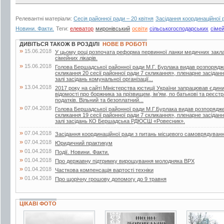
Релевантні матеріали:
Сесія районної ради – 20 квітня
Засідання координаційної 
Новини. Факти.
Теги:
елеватор
миронівський
освіти
сільськогосподарських
сіме
ДИВІТЬСЯ ТАКОЖ В РОЗДІЛІ
НОВЕ В РОБОТІ
»
15.06.2018
У цьому році розпочата реформа первинної ланки медичних закла
сімейних лікарів.
»
15.06.2018
Голова Бершадської районної ради М.Г. Бурлака видав розпорядж
скликання 20 сесії районної ради 7 скликання», пленарне засіданн
залі засідань комунальної організації...
»
13.04.2018
2017 року на сайті Міністерства юстиції України запрацював єдин
відомості про боржника за прізвищем, ім’ям, по батькові та реєс
податків. Вільний та безоплатний...
»
07.04.2018
Голова Бершадської районної ради М.Г.Бурлака видав розпорядже
скликання 19 сесії районної ради 7 скликання», пленарне засіданн
залі засідань КО Бершадська РДЮСШ «Ровесник».
»
07.04.2018
Засідання координаційної ради з питань місцевого самоврядуван
»
07.04.2018
Юридичний практикум
»
01.04.2018
Події. Новини. Факти.
»
01.04.2018
Про державну підтримку вирощування молодняка ВРХ
»
01.04.2018
Часткова компенсація вартості техніки
»
01.04.2018
Про щорічну грошову допомогу до 9 травня
ЦІКАВІ ФОТО
2 фото
3 фото
7 фото