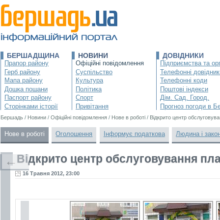
БЕРШАДЩИНА
НОВИНИ
ДОВІДНИКИ
Прапор району
Офіційні повідомлення
Підприємства та орг
Герб району
Суспільство
Телефонні довідник
Мапа району
Культура
Телефонні коди
Дошка пошани
Політика
Поштові індекси
Паспорт району
Спорт
Дім. Сад. Город.
Сторінками історії
Привітання
Прогноз погоди в Б
Бершадь
/
Новини
/
Офіційні повідомлення
/
Нове в роботі
/
Відкрито центр обслуговува
Нове в роботі
Оголошення
Інформує податкова
Людина і зако
Відкрито центр обслуговування пла
←
16 Травня 2012, 23:00