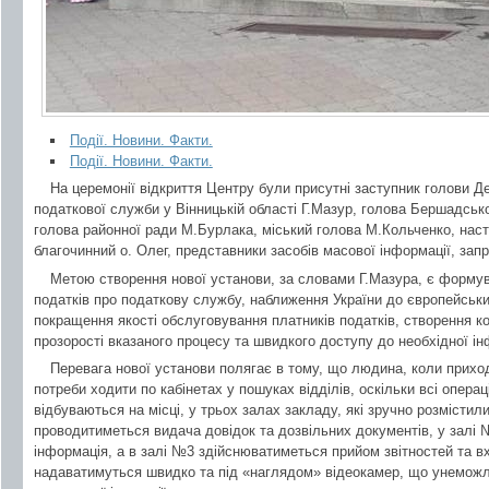
Події. Новини. Факти.
Події. Новини. Факти.
На церемонії відкриття Центру були присутні заступник голови Д
податкової служби у Вінницькій області Г.Мазур, голова Бершадсько
голова районної ради М.Бурлака, міський голова М.Кольченко, нас
благочинний о. Олег, представники засобів масової інформації, запр
Метою створення нової установи, за словами Г.Мазура, є формув
податків про податкову службу, наближення України до європейськи
покращення якості обслуговування платників податків, створення 
прозорості вказаного процесу та швидкого доступу до необхідної ін
Перевага нової установи полягає в тому, що людина, коли прихо
потреби ходити по кабінетах у пошуках відділів, оскільки всі операц
відбуваються на місці, у трьох залах закладу, які зручно розмісти
проводитиметься видача довідок та дозвільних документів, у залі
інформація, а в залі №3 здійснюватиметься прийом звітностей та вх
надаватимуться швидко та під «наглядом» відеокамер, що унеможл