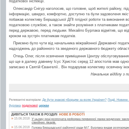
податкової інспекції.
Олександр Снігур наголосив, що головне, щоб жителі району, пі
інформацію, швидко, комфортно, доступно та були задоволеня якістю
побажав колективу Бершадської ДПІ плідної роботи та виконання в
податковою службою, а також знайти розуміння з платниками подат
перед державою, перед людьми. Михайло Бурлака відмітив, що від
кроком на зустріч платникам податків.
Приємно було чути від начальника міжрайонної Державної податко
надходжень до районного та зведеного державного бюджету област
Отець Олег, після освячення приміщення Центру обслуговування п
що ще в далеку давнину Ісус Христос серед 12 апостолів мав одног
записано в Святій Євангелії.. Він подарував колективу освячену ік
Начальник відділу з 
Релевантні матеріали:
Де бути знакові «Борцям за волю України»?
Події. Новини.
бурлака
податкової
церкви
ДИВІТЬСЯ ТАКОЖ В РОЗДІЛІ
НОВЕ В РОБОТІ
»
15.06.2018
У цьому році розпочата реформа первинної ланки медичних закла
сімейних лікарів.
»
15.06.2018
Голова Бершадської районної ради М.Г. Бурлака видав розпорядж