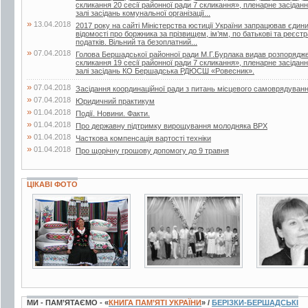
скликання 20 сесії районної ради 7 скликання», пленарне засіданн
залі засідань комунальної організації...
»
13.04.2018
2017 року на сайті Міністерства юстиції України запрацював єдин
відомості про боржника за прізвищем, ім’ям, по батькові та реєс
податків. Вільний та безоплатний...
»
07.04.2018
Голова Бершадської районної ради М.Г.Бурлака видав розпорядже
скликання 19 сесії районної ради 7 скликання», пленарне засіданн
залі засідань КО Бершадська РДЮСШ «Ровесник».
»
07.04.2018
Засідання координаційної ради з питань місцевого самоврядуван
»
07.04.2018
Юридичний практикум
»
01.04.2018
Події. Новини. Факти.
»
01.04.2018
Про державну підтримку вирощування молодняка ВРХ
»
01.04.2018
Часткова компенсація вартості техніки
»
01.04.2018
Про щорічну грошову допомогу до 9 травня
ЦІКАВІ ФОТО
14 фото
3 фото
3 фото
МИ - ПАМ’ЯТАЄМО - «
КНИГА ПАМ’ЯТІ УКРАЇНИ
» /
БЕРІЗКИ-БЕРШАДСЬКІ