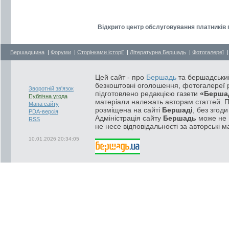
Відкрито центр обслуговування платників п
Бершадщина
|
Форуми
|
Сторінками історії
|
Літературна Бершадь
|
Фотогалереї
Цей сайт - про
Бершадь
та бершадський
безкоштовні оголошення, фотогалереї р
Зворотній зв'язок
підготовлено редакцією газети
«Берша
Публічна угода
матеріали належать авторам статтей. 
Мапа сайту
розміщена на сайті
Бершаді
, без згод
PDA-версія
Адміністрація сайту
Бершадь
може не п
RSS
не несе відповідальності за авторські м
10.01.2026 20:34:05