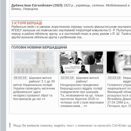
Дубина Іван Євгенійович (1923)
1923 р., українець, селянин. Мобілізований в
Бекеш, Угорщина.
З ІСТОРІЇ БЕРШАДІ
Радянські люди і в умовах жорстокого терору чинили фашистським окупантам
КП(б)У залишив на тимчасово окупованій території комуніста О. Р. Пилипчука,
першу в районі підпільну групу, а в листопаді того ж року разом з Я. Ш. Таліс
грудні виникла підпільна група з робітників та...
ГОЛОВНІ НОВИНИ БЕРШАДЩИНИ
06.04.18
Шановні жителі
02.04.18
Шановні жителі
25.03.18
Берш
району! З 1 до 30
району!
відді
квітня Національна поліція
Неодноразово працівники
Головного упра
України проводить місячник
Бершадського відділу поліції
національної пол
добровільної здачі
повідомляли про шахраїв.
Вінницькій обла
незареєстрованої зброї та
Та, незважаючи на це, тільки
розшукується гр
боєприпасів до неї.»»
протягом березня 2018-го
Віталіївна Домо
четверо осіб стали жертвами
27.04.1996 р.н.,
зловмисників....»»
Поташні, вул. Ос
Якщо Ви виявили помилку, виділіть текст з помилкою та натисніть Ctrl+Enter щ