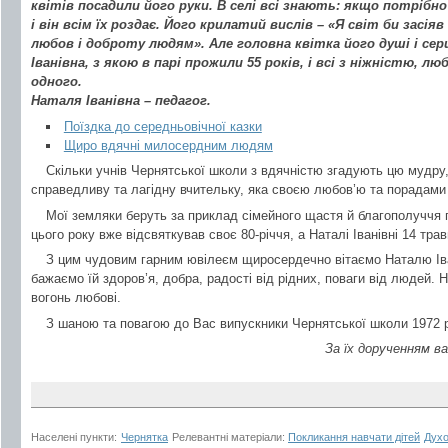
квітів посадили його руки. В селі всі знають: якщо потрібн
і він всім їх роздає. Його крилатий вислів – «Я світ би засія
любов і доброту людям». Але головна квітка його душі і сер
Іванівна, з якою в парі прожили 55 років, і всі з ніжністю, 
одного.
Наталя Іванівна – педагог.
Поїздка до середньовічної казки
Щиро вдячні милосердним людям
Скільки учнів Чернятської школи з вдячністю згадують цю мудру
справедливу та лагідну вчительку, яка своєю любов’ю та порадами 
Мої земляки беруть за приклад сімейного щастя й благополуччя
цього року вже відсвяткував своє 80-річчя, а Наталі Іванівні 14 тра
З цим чудовим гарним ювілеєм щиросердечно вітаємо Наталю Іва
бажаємо їй здоров’я, добра, радості від рідних, поваги від людей. 
вогонь любові.
З шаною та повагою до Вас випускники Чернятської школи 1972 р
За їх дорученням 
Населені пункти:
Чернятка
Релевантні матеріали:
Покликання навчати дітей
Духо