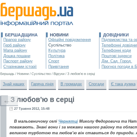
БЕРШАДЩИНА
НОВИНИ
ДОВІДНИКИ
Прапор району
Офіційні повідомлення
Підприємства та ор
Герб району
Суспільство
Телефонні довідни
Мапа району
Культура
Телефонні коди
Дошка пошани
Політика
Поштові індекси
Паспорт району
Спорт
Дім. Сад. Город.
Сторінками історії
Привітання
Прогноз погоди в 
Бершадь
/
Новини
/
Суспільство
/
Відгуки
/
З любов’ю в серці
Знай наших
Гаряча лінія
В громадах
Спогади
Є така думка
З любов’ю в серці
←
27 Травня 2012, 15:48
В мальовничому селі
Чернятці
Миколу Федоровича та Ната
поважають. Знані вони і за межами нашого району та област
великою турботою та любов’ю він ставиться до природи. А 