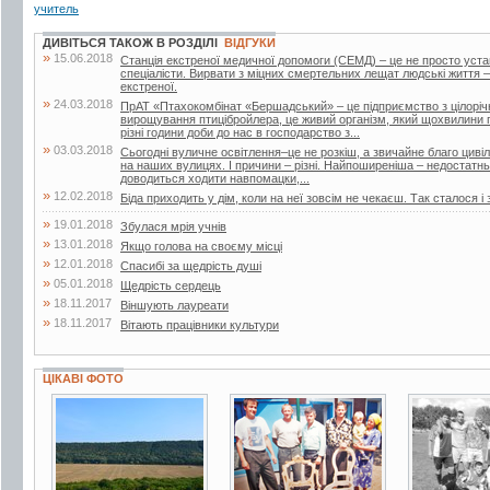
учитель
ДИВІТЬСЯ ТАКОЖ В РОЗДІЛІ
ВІДГУКИ
»
15.06.2018
Станція екстреної медичної допомоги (СЕМД) – це не просто уста
спеціалісти. Вирвати з міцних смертельних лещат людські життя –
екстреної.
»
24.03.2018
ПрАТ «Птахокомбінат «Бершадський» – це підприємство з цілорі
вирощування птицібройлера, це живий організм, який щохвилини п
різні години доби до нас в господарство з...
»
03.03.2018
Сьогодні вуличне освітлення–це не розкіш, а звичайне благо цивіліз
на наших вулицях. І причини – різні. Найпоширеніша – недостатнь
доводиться ходити навпомацки,...
»
12.02.2018
Біда приходить у дім, коли на неї зовсім не чекаєш. Так сталося і 
»
19.01.2018
Збулася мрія учнів
»
13.01.2018
Якщо голова на своєму місці
»
12.01.2018
Спасибі за щедрість душі
»
05.01.2018
Щедрість сердець
»
18.11.2017
Віншують лауреати
»
18.11.2017
Вітають працівники культури
ЦІКАВІ ФОТО
8 фото
5 фото
2 фото