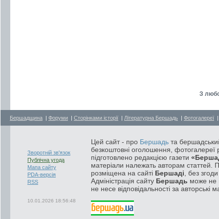
З любо
Бершадщина
|
Форуми
|
Сторінками історії
|
Літературна Бершадь
|
Фотогалереї
Цей сайт - про
Бершадь
та бершадський
безкоштовні оголошення, фотогалереї р
Зворотній зв'язок
підготовлено редакцією газети
«Берша
Публічна угода
матеріали належать авторам статтей. 
Мапа сайту
розміщена на сайті
Бершаді
, без згод
PDA-версія
Адміністрація сайту
Бершадь
може не п
RSS
не несе відповідальності за авторські м
10.01.2026 18:56:48