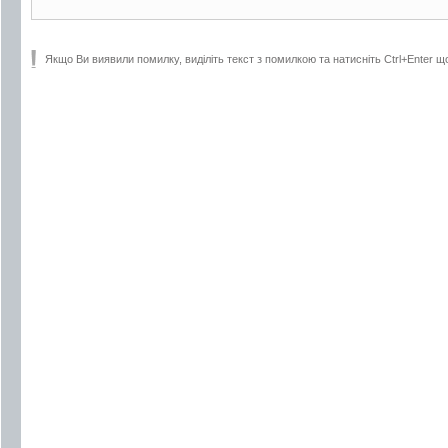
Якщо Ви виявили помилку, виділіть текст з помилкою та натисніть Ctrl+Enter щ