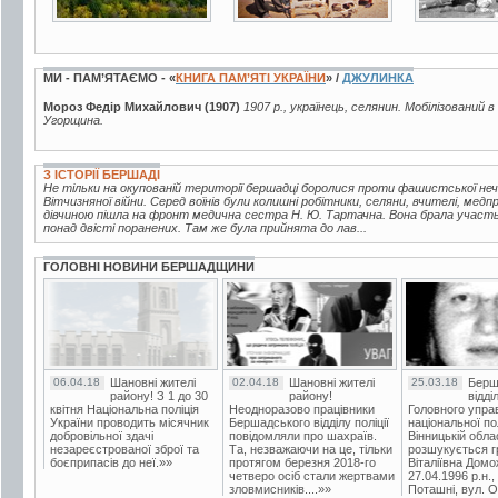
МИ - ПАМ’ЯТАЄМО - «
КНИГА ПАМ’ЯТІ УКРАЇНИ
» /
ДЖУЛИНКА
Мороз Федір Михайлович (1907)
1907 р., українець, селянин. Мобілізований в
Угорщина.
З ІСТОРІЇ БЕРШАДІ
Не тільки на окупованій території бершадці боролися проти фашистської неч
Вітчизняної війни. Серед воїнів були колишні робітники, селяни, вчителі, медп
дівчиною пішла на фронт медична сестра Н. Ю. Тартачна. Вона брала участь 
понад двісті поранених. Там же була прийнята до лав...
ГОЛОВНІ НОВИНИ БЕРШАДЩИНИ
06.04.18
Шановні жителі
02.04.18
Шановні жителі
25.03.18
Берш
району! З 1 до 30
району!
відді
квітня Національна поліція
Неодноразово працівники
Головного упра
України проводить місячник
Бершадського відділу поліції
національної пол
добровільної здачі
повідомляли про шахраїв.
Вінницькій обла
незареєстрованої зброї та
Та, незважаючи на це, тільки
розшукується гр
боєприпасів до неї.»»
протягом березня 2018-го
Віталіївна Домо
четверо осіб стали жертвами
27.04.1996 р.н.,
зловмисників....»»
Поташні, вул. Ос