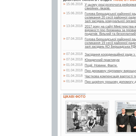
»
15.06.2018
У цьому році розпочата реформа
сімейних лікарів.
»
15.06.2018
Голова Бершадської районної ра
скликання 20 сесії районної ради
залі засідань комунальної організа
»
13.04.2018
2017 року на сайті Міністерства
відомості про боржника за прізв
податків. Вільний та безоплатний.
»
07.04.2018
Голова Бершадської районної ра
скликання 19 сесії районної ради
залі засідань КО Бершадська Р
»
07.04.2018
Засідання координаційної ради 
»
07.04.2018
Юридичний практикум
»
01.04.2018
Події. Новини. Факти.
»
01.04.2018
Про державну підтримку вирощу
»
01.04.2018
Часткова компенсація вартості т
»
01.04.2018
Про щорічну грошову допомогу д
ЦІКАВІ ФОТО
2 фото
3 фото