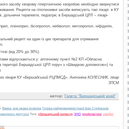
ького засобу хворому гіпертонічною хворобою необхідно звернутися
живання. Рецепти на гіпотензивні засоби виписують такі лікарі: в КУ
 дільничні терапевти, педіатри; в Бершадській ЦРЛ – лікарі-
рил, лізіноприл, бісопролол, небіволол, метопролол, ніфідепін,
альний рецепт на один із цих препаратів для отримання
і.
ттєві (від 20% до 30%).
птами відпускаються у: аптечному пункті №2 КП «Обласна
на території Бершадської ЦРЛ поруч з «Швидкою допомогою») та
.
го лікаря КУ «Бершадський РЦПМСД». Антоніна КОЛЕСНИК, лікар
ЗПСМ
автор:
Газета "Бершадський край"
и:
Важка, але цікава розмова
Голова райдержадміністрації Іван Стефанцов
 народного депутата
Теги:
«бершадський рцпмсд»
ЗНО
профілактики
сімейні
ОТІ