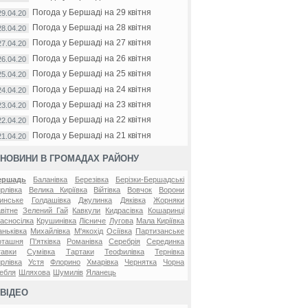
Погода у Бершаді на 29 квітня
29.04.20
Погода у Бершаді на 28 квітня
28.04.20
Погода у Бершаді на 27 квітня
27.04.20
Погода у Бершаді на 26 квітня
26.04.20
Погода у Бершаді на 25 квітня
25.04.20
Погода у Бершаді на 24 квітня
24.04.20
Погода у Бершаді на 23 квітня
23.04.20
Погода у Бершаді на 22 квітня
22.04.20
Погода у Бершаді на 21 квітня
21.04.20
НОВИНИ В ГРОМАДАХ РАЙОНУ
ершадь
Баланівка
Березівка
Берізки-Бершадські
рлівка
Велика Киріївка
Війтівка
Вовчок
Ворони
инське
Голдашівка
Джулинка
Дяківка
Жорняки
вітне
Зелений Гай
Кавкули
Кидрасівка
Кошаринці
асносілка
Крушинівка
Лісниче
Лугова
Мала Киріївка
ньківка
Михайлівка
М'якохід
Осіївка
Партизанське
оташня
П'ятківка
Романівка
Серебрія
Серединка
авки
Сумівка
Тартаки
Теофилівка
Тернівка
рлівка
Устя
Флорино
Хмарівка
Чернятка
Чорна
ебля
Шляхова
Шумилів
Яланець
ВІДЕО