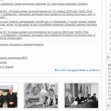
 первинної ланки медичних закладів та стартувала кампанія з вибору
ди М.Г. Бурлака видав розпорядження від 13 червня 2018 року №45 «Про
 7 скликання», пленарне засідання якої провести 10 липня поточного року в
ції...
 юстиції України запрацював єдиний реєстр боржників. У ньому можна знайти
ищем, ім’ям, по батькові та реєстраційним номером облікової картки платника
..
ди М.Г.Бурлака видав розпорядження від 4 квітня 2018 року №26 «Про
 7 скликання», пленарне засідання якої провести 20 квітня поточного року в
ДЮСШ «Ровесник».
з питань місцевого самоврядування
вання молодняка ВРХ
ехніки
Б
о 9 травня
Би
Всі статті розділу
Нове в роботі
»
Гл
За
Кр
Ма
2 фото
5 фото
П
Ст
Ти
Гр