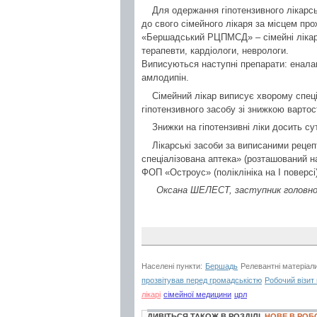
Для одержання гіпотензивного лікарс
до свого сімейного лікаря за місцем про
«Бершадський РЦПМСД» – сімейні лікарі,
терапевти, кардіологи, неврологи.
Виписуються наступні препарати: еналап
амлодипін.
Сімейний лікар виписує хворому спеці
гіпотензивного засобу зі знижкою вартост
Знижки на гіпотензивні ліки досить су
Лікарські засоби за виписаними реце
спеціалізована аптека» (розташований 
ФОП «Остроус» (поліклініка на І поверсі)
Оксана ШЕЛЕСТ, заступник головно
Населені пункти:
Бершадь
Релевантні матеріал
прозвітував перед громадськістю
Робочий візит
лікарі
сімейної медицини
црл
ДИВІТЬСЯ ТАКОЖ В РОЗДІЛІ
НОВЕ В РОБ