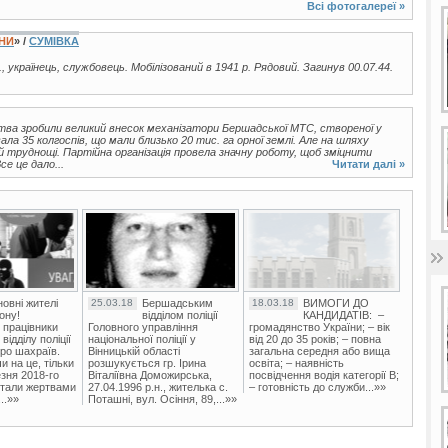
Всі фотогалереї »
ЇНИ
» /
СУМІВКА
., українець, службовець. Мобілізований в 1941 р. Рядовий. Загинув 00.07.44.
тва зробили великий внесок механізатори Бершадської МТС, створеної у
вала 35 колгоспів, що мали близько 20 тис. га орної землі. Але на шляху
 й труднощі. Партійна організація провела значну роботу, щоб зміцнити
се це дало...
Читати далі »
овні жителі
25.03.18
Бершадським
18.03.18
ВИМОГИ ДО
ону!
відділом поліції
КАНДИДАТІВ: –
 працівники
Головного управління
громадянство України; – вік
ідділу поліції
національної поліції у
від 20 до 35 років; – повна
ро шахраїв.
Вінницькій області
загальна середня або вища
и на це, тільки
розшукується гр. Ірина
освіта; – наявність
зня 2018-го
Віталіївна Доможирська,
посвідчення водія категорії В;
стали жертвами
27.04.1996 р.н., жителька с.
– готовність до служби...»»
..»»
Поташні, вул. Осіння, 89,...»»