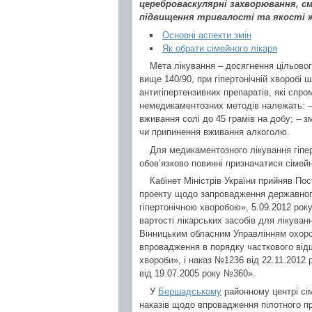
цереброваскулярні захворювання, см
підвищення тривалості та якості
Основні аспекти змін
Як обрати сімейного лікаря
Мета лікування – досягнення цільового
вище 140/90, при гіпертонічній хворобі
антигіпертензивних препаратів, які спр
немедикаментозних методів належать: –
вживання солі до 45 грамів на добу; – 
чи припинення вживання алкоголю.
Для медикаментозного лікування гіпер
обов’язково повинні призначатися сімей
Кабінет Міністрів України прийняв По
проекту щодо запровадження державного 
гіпертонічною хворобою», 5.09.2012 ро
вартості лікарських засобів для лікуван
Вінницьким обласним Управлінням охорон
впровадження в порядку часткового відш
хвороби», і наказ №1236 від 22.11.2012 
від 19.07.2005 року №360».
У
Бершадському
районному центрі сі
наказів щодо впровадження пілотного пр