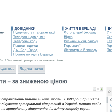
ДОВІДНИКИ
ЖИТТЯ БЕРШАДІ
І
ння
Підприємства та організації
Фотогалереї Бершаді
У н
Телефонні довідники
Відео
Ог
Телефонні коди
Визначні місця району
Ста
Поштові індекси
Персоналії
Гор
Дім. Сад. Город.
Літературна Бершадь
Про
Прогноз погоди в Бершаді
боті
/
Гіпотензивні препарати – за зниженою ціною
податкова
Людина і закон
ти – за зниженою ціною
0
і страждають більше 10 млн. людей. У 1999 році прийнята
лікування артеріальної гіпертензії в Україні, метою якої є
С
на артеріальну гіпертонію, ішемічну хворобу серця,
К