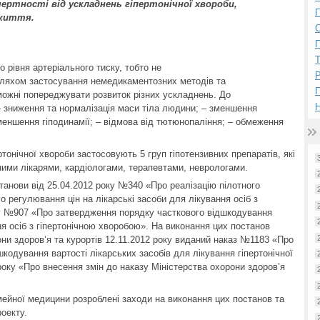
ертності від ускладнень гіпертонічної хвороби,
П
 життя.
П
 рівня артеріального тиску, тобто не
Р
 шляхом застосування немедикаментозних методів та
оможні попереджувати розвиток різних ускладнень. До
Н
 зниження та нормалізація маси тіла людини; – зменшення
зменшення гіподинамії; – відмова від тютюнопаління; – обмеження
тонічної хвороби застосовують 5 груп гіпотензивних препаратів, які
ними лікарями, кардіологами, терапевтами, неврологами.
станови від 25.04.2012 року №340 «Про реалізацію пілотного
регулювання цін на лікарські засоби для лікування осіб з
ку №907 «Про затвердження порядку часткового відшкодування
ня осіб з гіпертонічною хворобою». На виконання цих постанов
и здоров’я та курортів 12.11.2012 року виданий наказ №1183 «Про
кодування вартості лікарських засобів для лікування гіпертонічної
року «Про внесення змін до наказу Міністерства охорони здоров’я
мейної медицини розроблені заходи на виконання цих постанов та
оекту.