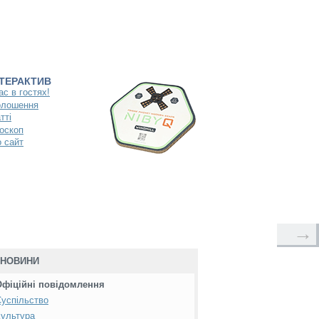
НТЕРАКТИВ
ас в гостях!
олошення
тті
оскоп
 сайт
→
НОВИНИ
Офіційні повідомлення
успільство
ультура