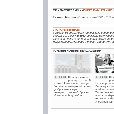
МИ - ПАМ’ЯТАЄМО - «
КНИГА ПАМ’ЯТІ УКРА
Тихолаз Михайло Опанасович (1921)
1921 р
З ІСТОРІЇ БЕРШАДІ
У розвиток сільськогосподарського виробниц
березні 1930 року. В 1932 році вона обслугову
виконання намічених планів в цей період були
механізаторські кадри і трудову дисципліну. В
ГОЛОВНІ НОВИНИ БЕРШАДЩИНИ
06.04.18
Шановні жителі
02.04.18
Шан
району! З 1 до 30
рай
квітня Національна поліція
Неодноразово
України проводить місячник
Бершадського в
добровільної здачі
повідомляли п
незареєстрованої зброї та
Та, незважаюч
боєприпасів до неї.»»
протягом бере
четверо осіб 
зловмисників..