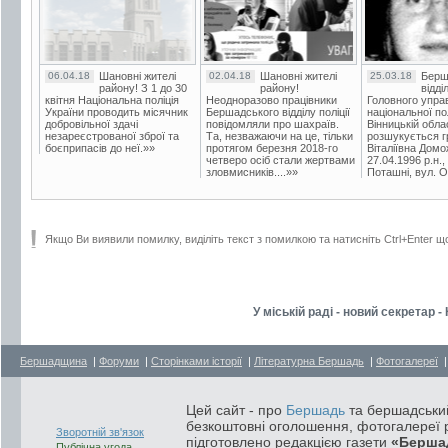
06.04.18
Шановні жителі
02.04.18
Шановні жителі
25.03.18
Берш
району! З 1 до 30
району!
відді
квітня Національна поліція
Неодноразово працівники
Головного упра
України проводить місячник
Бершадського відділу поліції
національної пол
добровільної здачі
повідомляли про шахраїв.
Вінницькій обла
незареєстрованої зброї та
Та, незважаючи на це, тільки
розшукується гр
боєприпасів до неї.»»
протягом березня 2018-го
Віталіївна Домо
четверо осіб стали жертвами
27.04.1996 р.н.,
зловмисників....»»
Поташні, вул. Ос
Якщо Ви виявили помилку, виділіть текст з помилкою та натисніть Ctrl+Enter щ
У міській раді - новий секретар 
Бершадщина
|
Форуми
|
Сторінками історії
|
Літературна Бершадь
|
Фотогалереї
Цей сайт - про
Бершадь
та бершадський
безкоштовні оголошення, фотогалереї р
Зворотній зв'язок
підготовлено редакцією газети
«Берша
Публічна угода