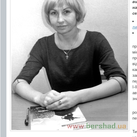
ви
н
се
ли
пр
мі
пр
ві
ка
за
пе
І-
ав
зн
ро
пе
Ти