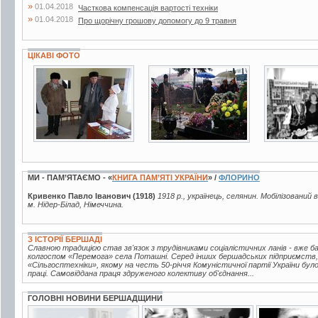
»
01.04.2018
Часткова компенсація вартості техніки
»
01.04.2018
Про щорічну грошову допомогу до 9 травня
ЦІКАВІ ФОТО
2 фото
10 фото
2 фото
МИ - ПАМ’ЯТАЄМО - «
КНИГА ПАМ’ЯТІ УКРАЇНИ
» /
ФЛОРИНО
Кривенко Павло Іванович (1918)
1918 р., українець, селянин. Мобілізований 
м. Нідер-Білад, Німеччина.
З ІСТОРІЇ БЕРШАДІ
Славною традицією став зв'язок з трудівниками соціалістичних ланів - вже 
колгоспом «Перемога» села Поташні. Серед інших бершадських підприємств,
«Сільгосптехніки», якому на честь 50-річчя Комуністичної партії України бу
праці. Самовіддана праця здруженого колективу об'єднання...
ГОЛОВНІ НОВИНИ БЕРШАДЩИНИ