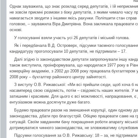
на
Однак зауважила, що знає розклад серед депутатів, і їй неприємним
не зовсім приємні розмови з боку депутатів, з якими чимало часу п
намагається зводити з іншими якісь рахунки. Поліпшити стан справ 
головою, – зауважила Віра Дмитрівна. Вона закликала працювати сп
основі.
У голосуванні взяли участь усі 26 депутатів і міський голова.
Як і передбачала В.Д. Островерх, підсумки таємного голосування 
кандидатуру проголосували 10 депутатів, не підтримали – 17.
Далі згідно із законодавством депутати запропонували іншу кан
також виступила, проінформувала, що народилася 1977 року в Рівне
комерційну академію, з 2002 до 2008 року працювала бухгалтером 
2008 року – бухгалтер районного центру зайнятості.
З виступу О.В. Рижавської: «Ми всі прийшли сюди, щоб хоча б 
насамперед свою свідомість, потім – свідомість наших жителів. У 
затишним і красивим. Для цього є всі можливості, напрацювання, є
ентузіазмом можна досягнути дуже багато.
Будемо працювати разом на зменшення корупції, один одному до
законодавства, дбати про благоустрій. Обіцяю працювати саме на г
ситуацій. Своїм завданням бачу покращення роботи апарату міської 
дотримуватися чинного законодавства, не зловживатиму службови
Підсумки голосування за О.В. Рижавську: 18 – за, не підтримали 