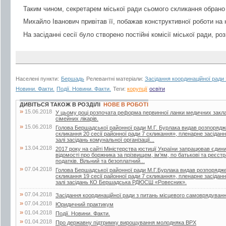
Таким чином, секретарем міської ради сьомого скликання обран
Михайло Іванович привітав її, побажав конструктивної роботи на н
На засіданні сесії було створено постійні комісії міської ради, ро
Населені пункти:
Бершадь
Релевантні матеріали:
Засідання координаційної ради
Новини. Факти.
Події. Новини. Факти.
Теги:
корупції
освіти
ДИВІТЬСЯ ТАКОЖ В РОЗДІЛІ
НОВЕ В РОБОТІ
»
15.06.2018
У цьому році розпочата реформа первинної ланки медичних закла
сімейних лікарів.
»
15.06.2018
Голова Бершадської районної ради М.Г. Бурлака видав розпорядж
скликання 20 сесії районної ради 7 скликання», пленарне засіданн
залі засідань комунальної організації...
»
13.04.2018
2017 року на сайті Міністерства юстиції України запрацював єдин
відомості про боржника за прізвищем, ім’ям, по батькові та реєс
податків. Вільний та безоплатний...
»
07.04.2018
Голова Бершадської районної ради М.Г.Бурлака видав розпорядже
скликання 19 сесії районної ради 7 скликання», пленарне засіданн
залі засідань КО Бершадська РДЮСШ «Ровесник».
»
07.04.2018
Засідання координаційної ради з питань місцевого самоврядуван
»
07.04.2018
Юридичний практикум
»
01.04.2018
Події. Новини. Факти.
»
01.04.2018
Про державну підтримку вирощування молодняка ВРХ