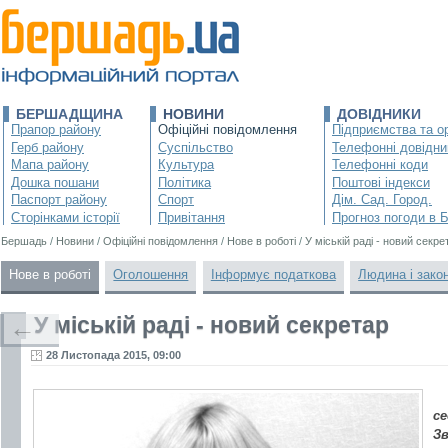
БЕРШАДЩИНА
НОВИНИ
ДОВІДНИКИ
Прапор району
Офіційні повідомлення
Підприємства та ор
Герб району
Суспільство
Телефонні довідни
Мапа району
Культура
Телефонні коди
Дошка пошани
Політика
Поштові індекси
Паспорт району
Спорт
Дім. Сад. Город.
Сторінками історії
Привітання
Прогноз погоди в 
Бершадь
/
Новини
/
Офіційні повідомлення
/
Нове в роботі
/
У міській раді - новий секре
Нове в роботі
Оголошення
Інформує податкова
Людина і зако
У міській раді - новий секретар
←
28 Листопада 2015, 09:00
се
Зв