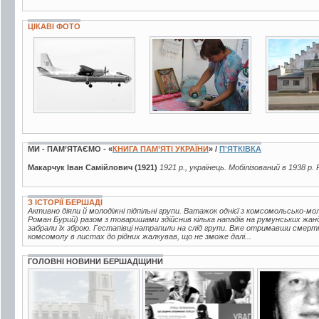
ЦІКАВІ ФОТО
8 фото
6 фото
5 фото
МИ - ПАМ’ЯТАЄМО - «
КНИГА ПАМ’ЯТІ УКРАЇНИ
» /
П'ЯТКІВКА
Макарчук Іван Самійлович (1921)
1921 р., українець. Мобілізований в 1938 р.
З ІСТОРІЇ БЕРШАДІ
Активно діяли й молодіжні підпільні групи. Ватажок однієї з комсомольсько-мо
Роман Бурий) разом з товаришами здійснив кілька нападів на румунських жанд
забрали їх зброю. Гестапівці натрапили на слід групи. Вже отримавши смерт
комсомолу в листах до рідних жалкував, що не зможе далі...
ГОЛОВНІ НОВИНИ БЕРШАДЩИНИ