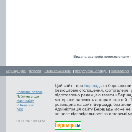
Видача ваучерів переселенцям - 
Бершадщина
|
Форуми
|
Сторінками історії
|
Літературна Бершадь
|
Фотогалереї
Цей сайт - про
Бершадь
та бершадський
безкоштовні оголошення, фотогалереї р
Зворотній зв'язок
підготовлено редакцією газети
«Берша
Публічна угода
матеріали належать авторам статтей. 
Мапа сайту
розміщена на сайті
Бершаді
, без згод
PDA-версія
Адміністрація сайту
Бершадь
може не п
RSS
не несе відповідальності за авторські м
09.01.2026 09:14:56