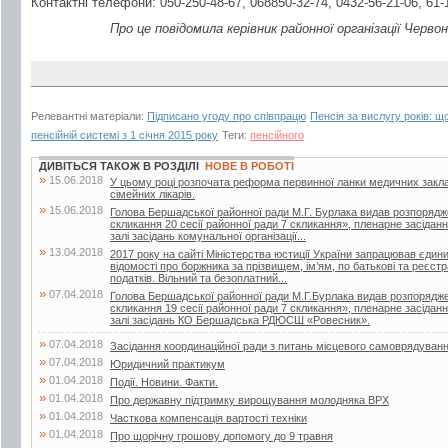
Контактні телефони: 050-250-48-67, 068850-32-74, 0432-56-21-06, 61-
Про це повідомила керівник районної організації Ч
Релевантні матеріали:
Підписано угоду про співпрацю
Пенсія за вислугу років: щ
пенсійній системі з 1 січня 2015 року
Теги:
пенсійного
ДИВІТЬСЯ ТАКОЖ В РОЗДІЛІ
НОВЕ В РОБОТІ
»
15.06.2018
У цьому році розпочата реформа первинної ланки медичних закла
сімейних лікарів.
»
15.06.2018
Голова Бершадської районної ради М.Г. Бурлака видав розпорядж
скликання 20 сесії районної ради 7 скликання», пленарне засіданн
залі засідань комунальної організації...
»
13.04.2018
2017 року на сайті Міністерства юстиції України запрацював єдин
відомості про боржника за прізвищем, ім’ям, по батькові та реєс
податків. Вільний та безоплатний...
»
07.04.2018
Голова Бершадської районної ради М.Г.Бурлака видав розпорядже
скликання 19 сесії районної ради 7 скликання», пленарне засіданн
залі засідань КО Бершадська РДЮСШ «Ровесник».
»
07.04.2018
Засідання координаційної ради з питань місцевого самоврядуван
»
07.04.2018
Юридичний практикум
»
01.04.2018
Події. Новини. Факти.
»
01.04.2018
Про державну підтримку вирощування молодняка ВРХ
»
01.04.2018
Часткова компенсація вартості техніки
»
01.04.2018
Про щорічну грошову допомогу до 9 травня