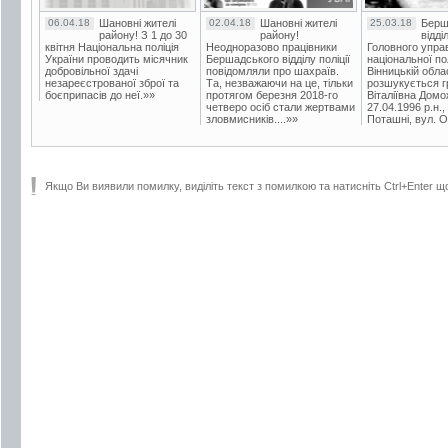
06.04.18
Шановні жителі
02.04.18
Шановні жителі
25.03.18
Берш
району! З 1 до 30
району!
відді
квітня Національна поліція
Неодноразово працівники
Головного упра
України проводить місячник
Бершадського відділу поліції
національної пол
добровільної здачі
повідомляли про шахраїв.
Вінницькій обла
незареєстрованої зброї та
Та, незважаючи на це, тільки
розшукується гр
боєприпасів до неї.»»
протягом березня 2018-го
Віталіївна Домо
четверо осіб стали жертвами
27.04.1996 р.н.,
зловмисників....»»
Поташні, вул. Ос
Якщо Ви виявили помилку, виділіть текст з помилкою та натисніть Ctrl+Enter щ