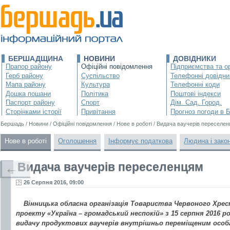
БЕРШАДЩИНА
НОВИНИ
ДОВІДНИКИ
Прапор району
Офіційні повідомлення
Підприємства та ор
Герб району
Суспільство
Телефонні довідни
Мапа району
Культура
Телефонні коди
Дошка пошани
Політика
Поштові індекси
Паспорт району
Спорт
Дім. Сад. Город.
Сторінками історії
Привітання
Прогноз погоди в 
Бершадь
/
Новини
/
Офіційні повідомлення
/
Нове в роботі
/
Видача ваучерів переселе
Нове в роботі
Оголошення
Інформує податкова
Людина і зако
Видача ваучерів переселенцям
←
26 Серпня 2016, 09:00
Вінницька обласна організація Товариства Червоного Хрес
проекту «Україна – громадський неспокій» з 15 серпня 2016 р
видачу продуктових ваучерів внутрішньо переміщеним особа