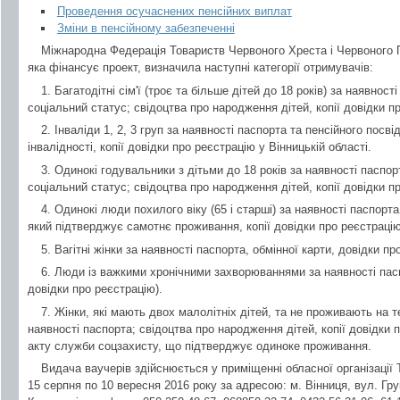
Проведення осучаснених пенсійних виплат
Зміни в пенсійному забезпеченні
Міжнародна Федерація Товариств Червоного Хреста і Червоного П
яка фінансує проект, визначила наступні категорії отримувачів:
1. Багатодітні сім'ї (троє та більше дітей до 18 років) за наявнос
соціальний статус; свідоцтва про народження дітей, копії довідки пр
2. Інваліди 1, 2, 3 груп за наявності паспорта та пенсійного посв
інвалідності, копії довідки про реєстрацію у Вінницькій області.
3. Одинокі годувальники з дітьми до 18 років за наявності паспорт
соціальний статус; свідоцтва про народження дітей, копії довідки пр
4. Одинокі люди похилого віку (65 і старші) за наявності паспорт
який підтверджує самотнє проживання, копії довідки про реєстрацію 
5. Вагітні жінки за наявності паспорта, обмінної карти, довідки пр
6. Люди із важкими хронічними захворюваннями за наявності пасп
довідки про реєстрацію).
7. Жінки, які мають двох малолітніх дітей, та не проживають на те
наявності паспорта; свідоцтва про народження дітей, копії довідки п
акту служби соцзахисту, що підтверджує одиноке проживання.
Видача ваучерів здійснюється у приміщенні обласної організації
15 серпня по 10 вересня 2016 року за адресою: м. Вінниця, вул. Гру