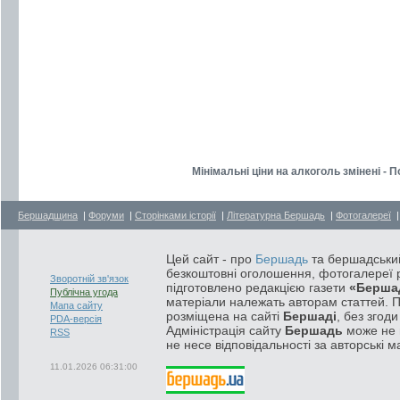
Мінімальні ціни на алкоголь змінені - 
Бершадщина
|
Форуми
|
Сторінками історії
|
Літературна Бершадь
|
Фотогалереї
Цей сайт - про
Бершадь
та бершадський
безкоштовні оголошення, фотогалереї р
Зворотній зв'язок
підготовлено редакцією газети
«Берша
Публічна угода
матеріали належать авторам статтей. 
Мапа сайту
розміщена на сайті
Бершаді
, без згод
PDA-версія
Адміністрація сайту
Бершадь
може не п
RSS
не несе відповідальності за авторські м
11.01.2026 06:31:00