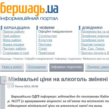
БЕРШАДЩИНА
НОВИНИ
ДОВІДНИКИ
Прапор району
Офіційні повідомлення
Підприємства та ор
Герб району
Суспільство
Телефонні довідни
Мапа району
Культура
Телефонні коди
Дошка пошани
Політика
Поштові індекси
Паспорт району
Спорт
Дім. Сад. Город.
Сторінками історії
Привітання
Прогноз погоди в 
Бершадь
/
Новини
/
Офіційні повідомлення
/
Інформує податкова
/
Мінімальні ціни на ал
Нове в роботі
Оголошення
Інформує податкова
Людина і зако
Мінімальні ціни на алкоголь змінені
←
17 Липня 2014, 09:00
Бершадська ОДПІ інформує: відповідно до постанови Кабіне
р. №177 (з врахуванням міцності за об’ємом та місткості т
підвищення мінімальної ціни на алкогольні напої та вина.