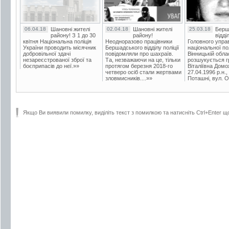
06.04.18
Шановні жителі
02.04.18
Шановні жителі
25.03.18
Берш
району! З 1 до 30
району!
відді
квітня Національна поліція
Неодноразово працівники
Головного упра
України проводить місячник
Бершадського відділу поліції
національної пол
добровільної здачі
повідомляли про шахраїв.
Вінницькій обла
незареєстрованої зброї та
Та, незважаючи на це, тільки
розшукується гр
боєприпасів до неї.»»
протягом березня 2018-го
Віталіївна Домо
четверо осіб стали жертвами
27.04.1996 р.н.,
зловмисників....»»
Поташні, вул. Ос
Якщо Ви виявили помилку, виділіть текст з помилкою та натисніть Ctrl+Enter щ