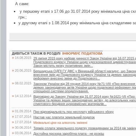
А саме:
у першому етапі з 17.06 до 31.07.2014 року мінімальна ціна ск
грн.;
у другому етапі з 1.08.2014 року мінімальна ціна складатиме за
ДИВІТЬСЯ ТАКОЖ В РОЗДІЛІ
ІНФОРМУЄ ПОДАТКОВА
»
14.08.2015
29 липня 2015 року набрав чинності Закон України від 16.07.2015 
Податкового кодексу України щодо удосконалення адміністрування
Закон містить низку позитивних змін...
»
20.06.2015
Бершадська ОДПІ ГУ ДФС у Вінницькій області нагадує, що Закон
внесення змін до Податкового кодексу України та деяких законод
реформи» внесено зміни до Податкового...
»
08.02.2015
Законом України від 28 грудня 2014 року №71-VIII «Про внесення 
деяких законодавчих актів України щодо податкової реформи» пр
спрощеної системи оподаткування.
»
14.12.2014
Відповідно до Закону України від 31.07.2014 року №1621-VII «Про
України та деяких інших законодавчих актів», до алкогольних нап
спиртового бродіння цукровмісних матеріалів...
»
01.09.2014
Про відповідальність про несплату військвого збору
»
17.07.2014
Настав час платити земельний податок
»
17.07.2014
Мінімальні ціни на алкоголь змінені
»
30.06.2014
Термін сплати земельного податку громадянами за 2014 рік закін
»
03.06.2014
Достойна прозора заробітна плата - не розкіш