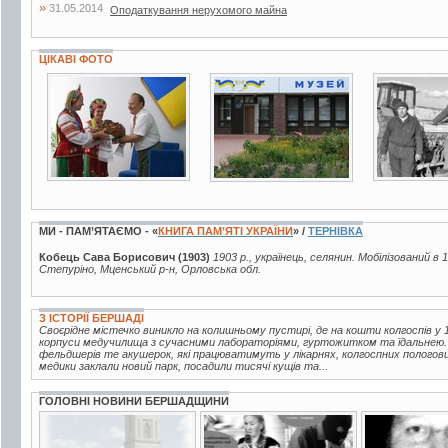
»
31.05.2014
Оподаткування нерухомого майна
ЦІКАВІ ФОТО
4 фото
13 фото
2 фото
МИ - ПАМ’ЯТАЄМО - «
КНИГА ПАМ’ЯТІ УКРАЇНИ
» /
ТЕРНІВКА
Кобець Сава Борисович (1903)
1903 р., українець, селянин. Мобілізований в 
Степуріно, Мценський р-н, Орловська обл.
З ІСТОРІЇ БЕРШАДІ
Своєрідне містечко виникло на колишньому пустирі, де на кошти колгоспів у 1
корпуси медучилища з сучасними лабораторіями, гуртожитком та їдальнею.
фельдшерів те акушерок, які працюватимуть у лікарнях, колгоспних пологов
медики заклали новий парк, посадили тисячі кущів та...
ГОЛОВНІ НОВИНИ БЕРШАДЩИНИ