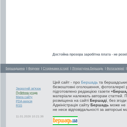
Достойна прозора заробітна плата - не розк
Бершадщина
|
Форуми
|
Сторінками історії
|
Літературна Бершадь
|
Фотогалереї
Цей сайт - про
Бершадь
та бершадський
безкоштовні оголошення, фотогалереї р
Зворотній зв'язок
підготовлено редакцією газети
«Берша
Публічна угода
матеріали належать авторам статтей. 
Мапа сайту
розміщена на сайті
Бершаді
, без згод
PDA-версія
Адміністрація сайту
Бершадь
може не п
RSS
не несе відповідальності за авторські м
11.01.2026 10:21:36