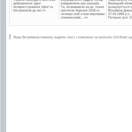
добровільної здачі
повідомляли про шахраїв.
Вінницькій обла
незареєстрованої зброї та
Та, незважаючи на це, тільки
розшукується гр
боєприпасів до неї.»»
протягом березня 2018-го
Віталіївна Домо
четверо осіб стали жертвами
27.04.1996 р.н.,
зловмисників....»»
Поташні, вул. Ос
Якщо Ви виявили помилку, виділіть текст з помилкою та натисніть Ctrl+Enter щ