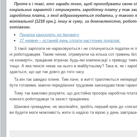
Проте є і такі, хто заради того, щоб прогодувати свою с
соціальних гарантій і отримують заробітну плату у так зв
заробітна плата, з якої відраховуються податки, у такого п
мінімальної (1218 грн.), іншу ж суму, за домовленістю, роб
готівкою.
Податки надходять до бюджету
27 червня – останній день сплати наступних податків:
З такої зарплати не нараховуються і не сплачуються податки ні 
ні роботодавцем. Таким чином, отримуючи на кілька сот гривень бі
«в конверті», працівник втрачає будь-які компенсації з приводу тим
тощо. А яка пенсія чекає на нього в майбутньому? Така ж, як і заро
здається, що ще так довго до того часу.
Та він так швидко плине. Тим паче, в житті трапляються непередб
бути готовими, маючи передбачені трудовим законодавством гаранті
Тому так важливо розуміти, що достойна прозора заробітна плата 
кожного роботодавця та захист працівника.
Шановні громадяни, не зволікайте, зробіть перший крок до «легаль
ви будете мати можливість жити із надією та вірою у день завтрашн