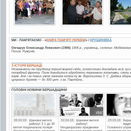
МИ - ПАМ’ЯТАЄМО - «
КНИГА ПАМ’ЯТІ УКРАЇНИ
» /
КРУШИНІВКА
Овчарук Олександр Левкович (1906)
1906 р., українець, селянин. Мобілізова
Похов. Румунія.
З ІСТОРІЇ БЕРШАДІ
Незважаючи на труднощі першої мирної сівби, колгоспники докладали всіх зу
потрібний фронту. Поля доводилося обробляти переважно лопатами, сіяти 
корів. Але і за таких умов ланкова колгоспу ім. Воропшлова З. С. Дабіжа збир
цукрових буряків — до 300 цнт. з га. Партійна...
ГОЛОВНІ НОВИНИ БЕРШАДЩИНИ
06.04.18
Шановні жителі
02.04.18
Шановні жителі
25.03.18
Берш
району! З 1 до 30
району!
відді
квітня Національна поліція
Неодноразово працівники
Головного упра
України проводить місячник
Бершадського відділу поліції
національної пол