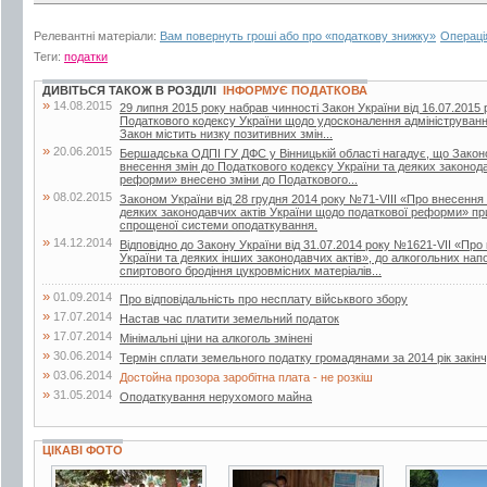
Релевантні матеріали:
Вам повернуть гроші або про «податкову знижку»
Операці
Теги:
податки
ДИВІТЬСЯ ТАКОЖ В РОЗДІЛІ
ІНФОРМУЄ ПОДАТКОВА
»
14.08.2015
29 липня 2015 року набрав чинності Закон України від 16.07.2015 
Податкового кодексу України щодо удосконалення адміністрування
Закон містить низку позитивних змін...
»
20.06.2015
Бершадська ОДПІ ГУ ДФС у Вінницькій області нагадує, що Закон
внесення змін до Податкового кодексу України та деяких законод
реформи» внесено зміни до Податкового...
»
08.02.2015
Законом України від 28 грудня 2014 року №71-VIII «Про внесення 
деяких законодавчих актів України щодо податкової реформи» пр
спрощеної системи оподаткування.
»
14.12.2014
Відповідно до Закону України від 31.07.2014 року №1621-VII «Про
України та деяких інших законодавчих актів», до алкогольних нап
спиртового бродіння цукровмісних матеріалів...
»
01.09.2014
Про відповідальність про несплату військвого збору
»
17.07.2014
Настав час платити земельний податок
»
17.07.2014
Мінімальні ціни на алкоголь змінені
»
30.06.2014
Термін сплати земельного податку громадянами за 2014 рік закін
»
03.06.2014
Достойна прозора заробітна плата - не розкіш
»
31.05.2014
Оподаткування нерухомого майна
ЦІКАВІ ФОТО
3 фото
3 фото
4 фото