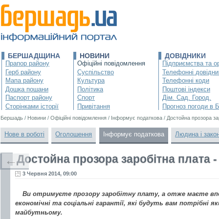
БЕРШАДЩИНА
НОВИНИ
ДОВІДНИКИ
Прапор району
Офіційні повідомлення
Підприємства та ор
Герб району
Суспільство
Телефонні довідни
Мапа району
Культура
Телефонні коди
Дошка пошани
Політика
Поштові індекси
Паспорт району
Спорт
Дім. Сад. Город.
Сторінками історії
Привітання
Прогноз погоди в 
Бершадь
/
Новини
/
Офіційні повідомлення
/
Інформує податкова
/
Достойна прозора зар
Нове в роботі
Оголошення
Інформує податкова
Людина і зако
Достойна прозора заробітна плата -
←
3 Червня 2014, 09:00
Ви отримуєте прозору заробітну плату, а отже маєте вп
економічні та соціальні гарантії, які будуть вам потрібні я
майбутньому.