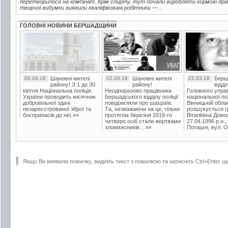
перетворилося на комбінат. Крім спирту, тут почали виробляти кормові дріжд
творчої видумки виявили кваліфіковані робітники —...
ГОЛОВНІ НОВИНИ БЕРШАДЩИНИ
06.04.18
Шановні жителі
02.04.18
Шановні жителі
25.03.18
Берш
району! З 1 до 30
району!
відді
квітня Національна поліція
Неодноразово працівники
Головного упра
України проводить місячник
Бершадського відділу поліції
національної пол
добровільної здачі
повідомляли про шахраїв.
Вінницькій обла
незареєстрованої зброї та
Та, незважаючи на це, тільки
розшукується гр
боєприпасів до неї.»»
протягом березня 2018-го
Віталіївна Домо
четверо осіб стали жертвами
27.04.1996 р.н.,
зловмисників....»»
Поташні, вул. Ос
Якщо Ви виявили помилку, виділіть текст з помилкою та натисніть Ctrl+Enter щ