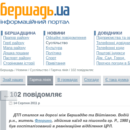
БЕРШАДЩИНА
НОВИНИ
ДОВІДНИКИ
Прапор району
Офіційні повідомлення
Підприємства та ор
Герб району
Суспільство
Телефонні довідни
Мапа району
Культура
Телефонні коди
Дошка пошани
Політика
Поштові індекси
Паспорт району
Спорт
Дім. Сад. Город.
Сторінками історії
Привітання
Прогноз погоди в 
Бершадь
/
Новини
/
Суспільство
/
Гаряча лінія
/
102 повідомляє
Знай наших
Гаряча лінія
В громадах
Спогади
Є така думка
102 повідомляє
←
14 Серпня 2011 р
ДТП сталося на дорозі між Бершаддю та Війтівкою. Водій а
р.н., житель
Флорино
, здійснив наїзд на пішохода гр. Р., 198
був госпіталізований в реанімаційне відділення ЦРЛ.