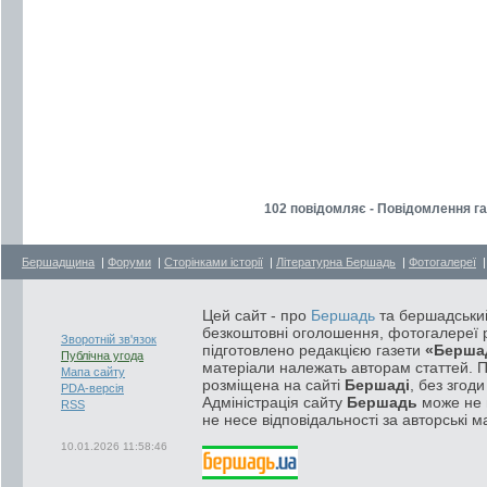
102 повідомляє - Повідомлення га
Бершадщина
|
Форуми
|
Сторінками історії
|
Літературна Бершадь
|
Фотогалереї
Цей сайт - про
Бершадь
та бершадський
безкоштовні оголошення, фотогалереї р
Зворотній зв'язок
підготовлено редакцією газети
«Берша
Публічна угода
матеріали належать авторам статтей. 
Мапа сайту
розміщена на сайті
Бершаді
, без згод
PDA-версія
Адміністрація сайту
Бершадь
може не п
RSS
не несе відповідальності за авторські м
10.01.2026 11:58:46