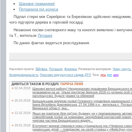
Шановні громадяни!
Потрапила під колеса
Підпал стерні між Серебрією та Березівкою здійснено невідомим,
чого підгоріли дерева в горіховій посадці.
Незаконні посіви снотворного маку та коноплі виявлено і вилуче
та Т., жительок
Поташні
.
По даних фактах ведеться розслідування.
Населені пункти:
Війтівка
,
Поташня
,
Флорино
Релевантні матеріали:
Чому гинуть 
безвідповідальність
Просимо відгукнутися свідків ДТП
Теги:
дпа
дтп
црл
ДИВІТЬСЯ ТАКОЖ В РОЗДІЛІ
ГАРЯЧА ЛІНІЯ
»
02.04.2018
Шановні жителі району! Неодноразово працівники Бершадського від
незважаючи на це, тільки протягом березня 2018-го четверо осіб
наголошуємо: будьте уважні та обережні!
»
25.03.2018
Бершадським відділом поліції Головного управління національної по
Ірина Віталіївна Доможирська, 27.04.1996 р.н., жителька с. Поташ
Вінницької області, яка...
»
12.02.2018
Якщо ви помітили біля під’їзду будинку чи у припаркованих автом
співробітників поліції за номерами: цілодобовий контактний номе
чергова частина Бершадського відділу...
»
29.01.2018
В інтернет-мережі з’явилася нова суїцидальна гра «Червона сова
українських дітей, – повідомляє на своїй сторінці у «Фейсбук» у