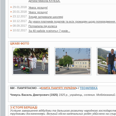
дитини Микола КУЛЕБА.
»
29.01.2018
Увага: розшук!
»
20.01.2018
Увага: розшук!
»
23.12.2017
Злодія затримали школярі
»
10.12.2017
До уваги платників податків та всіх громадян щодо попередженн
»
08.09.2017
Потрапила під колеса
»
10.02.2017
За 40 набоїв «світить» 7 років...
ЦІКАВІ ФОТО
19 фото
3 фото
7 фото
МИ - ПАМ’ЯТАЄМО - «
КНИГА ПАМ’ЯТІ УКРАЇНИ
» /
ТЕОФІЛІВКА
Чемусь Василь Дмитрович (1925)
1925 р., українець, селянин. Мобілізований
З ІСТОРІЇ БЕРШАДІ
Успішне завершення відбудови та дальшого розвитку народного господарств
трудовими досягненнями. Великий обсяг капітальних робіт здійснено на спир