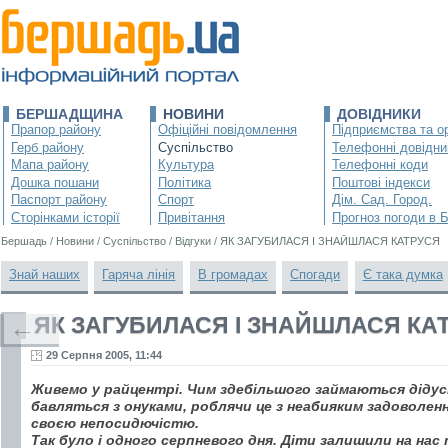
БЕРШАДЩИНА
НОВИНИ
ДОВІДНИКИ
Прапор району
Офіційні повідомлення
Підприємства та ор
Герб району
Суспільство
Телефонні довідни
Мапа району
Культура
Телефонні коди
Дошка пошани
Політика
Поштові індекси
Паспорт району
Спорт
Дім. Сад. Город.
Сторінками історії
Привітання
Прогноз погоди в 
Бершадь
/
Новини
/
Суспільство
/
Відгуки
/
ЯК ЗАГУБИЛАСЯ І ЗНАЙШЛАСЯ КАТРУСЯ
Знай наших
Гаряча лінія
В громадах
Спогади
Є така думка
ЯК ЗАГУБИЛАСЯ І ЗНАЙШЛАСЯ КА
←
29 Серпня 2005, 11:44
Живемо у райцентрі. Чим здебільшого займаються дідусі
бавляться з онуками, роблячи це з неабияким задоволен
своєю непосидючістю.
Так було і одного серпневого дня. Діти залишили на на