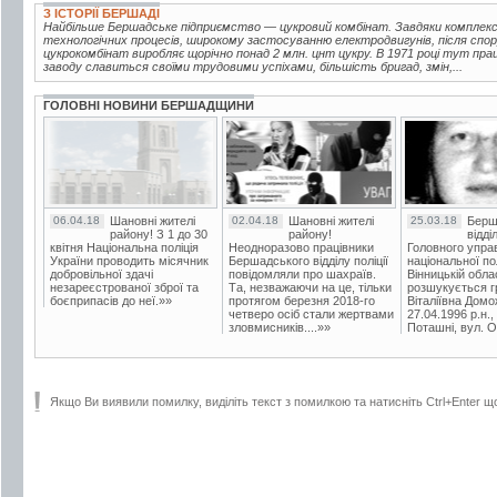
З ІСТОРІЇ БЕРШАДІ
Найбільше Бершадське підприємство — цукровий комбінат. Завдяки комплексн
технологічних процесів, широкому застосуванню електродвигунів, після спор
цукрокомбінат виробляє щорічно понад 2 млн. цнт цукру. В 1971 році тут пра
заводу славиться своїми трудовими успіхами, більшість бригад, змін,...
ГОЛОВНІ НОВИНИ БЕРШАДЩИНИ
06.04.18
Шановні жителі
02.04.18
Шановні жителі
25.03.18
Берш
району! З 1 до 30
району!
відді
квітня Національна поліція
Неодноразово працівники
Головного упра
України проводить місячник
Бершадського відділу поліції
національної пол
добровільної здачі
повідомляли про шахраїв.
Вінницькій обла
незареєстрованої зброї та
Та, незважаючи на це, тільки
розшукується гр
боєприпасів до неї.»»
протягом березня 2018-го
Віталіївна Домо
четверо осіб стали жертвами
27.04.1996 р.н.,
зловмисників....»»
Поташні, вул. Ос
Якщо Ви виявили помилку, виділіть текст з помилкою та натисніть Ctrl+Enter щ