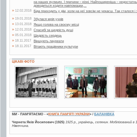
на наших вулицях. І причини – різні. Найпоширеніша – недостатнь
доводиться ходити навпомацки,...
»
12.02.2018
Біда приходить у дім, коли на неї зовсім не чекаєш. Так сталося і 
»
19.01.2018
Збулася мрія учнів
»
13.01.2018
Якщо голова на своєму місці
»
12.01.2018
Спасибі за щедрість душі
»
05.01.2018
Щедрість сердець
»
18.11.2017
Віншують лауреати
»
18.11.2017
Вітають працівники культури
ЦІКАВІ ФОТО
2 фото
3 фото
7 фото
МИ - ПАМ’ЯТАЄМО - «
КНИГА ПАМ’ЯТІ УКРАЇНИ
» /
БАЛАНІВКА
Чернета Яків Йосипович (1925)
1925 р., українець, селянин. Мобілізований в 
Німеччина.