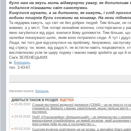
було нам на якусь мить відвернути увагу, як допитливе
подалося пізнавати світ самотужки.
Кинулися шукати, а за дитиною, як кажуть, і слід прохол
години пошуків були схожими на кошмар. На ноги підняла
Та недарма кажуть, що світ не без добрих людей. Тим більше, не с
живемо, а у місті. Тож чотирі незнайомі жіночки, спостерігаючи у ра
явно загубилося від рідні, взялися йому допомогти. Тим більше, що 
залюбки показувало шлях, яким воно потрапило сюди. А тут і дідус
Люди, які того дня відгукнулися на проблему, безумовно, заслугову
від стресу, чи, може, від радості, не встигли навіть поцікавитися, хт
висловлюємо усім їм щиру подяку і маємо намір зробити це ще й ос
Сім'я ЗЕЛЕНЕЦЬКИХ.
м.
Бершадь
.
тел. 2-43-67.
Населені пункти:
Бершадь
ДИВІТЬСЯ ТАКОЖ В РОЗДІЛІ
ВІДГУКИ
»
15.06.2018
Станція екстреної медичної допомоги (СЕМД) – це не просто уста
спеціалісти. Вирвати з міцних смертельних лещат людські життя –
екстреної.
»
24.03.2018
ПрАТ «Птахокомбінат «Бершадський» – це підприємство з цілорі
вирощування птицібройлера, це живий організм, який щохвилини п
різні години доби до нас в господарство з...
»
03.03.2018
Сьогодні вуличне освітлення–це не розкіш, а звичайне благо цивіліз