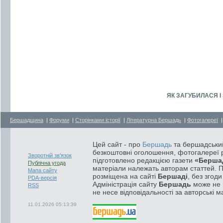
ЯК ЗАГУБИЛАСЯ І
Бершадщина
|
Форуми
|
Сторінками історії
|
Літературна Бершадь
|
Фотогалереї
Цей сайт - про
Бершадь
та бершадський
безкоштовні оголошення, фотогалереї р
Зворотній зв'язок
підготовлено редакцією газети
«Берша
Публічна угода
матеріали належать авторам статтей. 
Мапа сайту
розміщена на сайті
Бершаді
, без згод
PDA-версія
Адміністрація сайту
Бершадь
може не п
RSS
не несе відповідальності за авторські м
11.01.2026 05:13:39