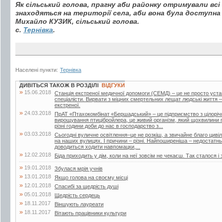
Як сільський голова, прагну аби районку отримували всі о
знаходяться на території села, аби вона була доступна
Михайло КУЗИК, сільський голова.
с.
Тернівка
.
Населені пункти:
Тернівка
ДИВІТЬСЯ ТАКОЖ В РОЗДІЛІ
ВІДГУКИ
»
15.06.2018
Станція екстреної медичної допомоги (СЕМД) – це не просто уста
спеціалісти. Вирвати з міцних смертельних лещат людські життя –
екстреної.
»
24.03.2018
ПрАТ «Птахокомбінат «Бершадський» – це підприємство з цілорі
вирощування птицібройлера, це живий організм, який щохвилини п
різні години доби до нас в господарство з...
»
03.03.2018
Сьогодні вуличне освітлення–це не розкіш, а звичайне благо цивіліз
на наших вулицях. І причини – різні. Найпоширеніша – недостатнь
доводиться ходити навпомацки,...
»
12.02.2018
Біда приходить у дім, коли на неї зовсім не чекаєш. Так сталося і 
»
19.01.2018
Збулася мрія учнів
»
13.01.2018
Якщо голова на своєму місці
»
12.01.2018
Спасибі за щедрість душі
»
05.01.2018
Щедрість сердець
»
18.11.2017
Віншують лауреати
»
18.11.2017
Вітають працівники культури