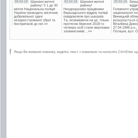
06.04.18
Шановні жителі
02.04.18
Шановні жителі
25.03.18
Берш
району! З 1 до 30
району!
відді
квітня Національна поліція
Неодноразово працівники
Головного упра
України проводить місячник
Бершадського відділу поліції
національної пол
добровільної здачі
повідомляли про шахраїв.
Вінницькій обла
незареєстрованої зброї та
Та, незважаючи на це, тільки
розшукується гр
боєприпасів до неї.»»
протягом березня 2018-го
Віталіївна Домо
четверо осіб стали жертвами
27.04.1996 р.н.,
зловмисників....»»
Поташні, вул. Ос
Якщо Ви виявили помилку, виділіть текст з помилкою та натисніть Ctrl+Enter щ