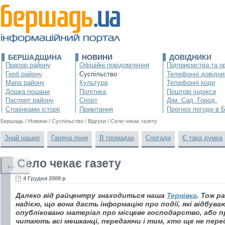
БЕРШАДЩИНА
НОВИНИ
ДОВІДНИКИ
Прапор району
Офіційні повідомлення
Підприємства та ор
Герб району
Суспільство
Телефонні довідни
Мапа району
Культура
Телефонні коди
Дошка пошани
Політика
Поштові індекси
Паспорт району
Спорт
Дім. Сад. Город.
Сторінками історії
Привітання
Прогноз погоди в 
Бершадь
/
Новини
/
Суспільство
/
Відгуки
/
Село чекає газету
Знай наших
Гаряча лінія
В громадах
Спогади
Є така думка
Село чекає газету
←
4 Грудня 2009 р
Далеко від райцентру знаходиться наша
Тернівка
. Тож р
надією, що вона дасть інформацію про події, які відбува
опубліковано матеріал про місцеве господарство, або пр
читають всі мешканці, передаючи і тим, хто ще не пере