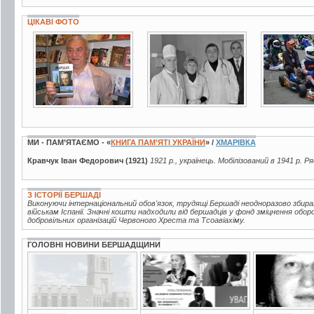
ЦІКАВІ ФОТО
2 фото
3 фото
3 фото
МИ - ПАМ’ЯТАЄМО - «
КНИГА ПАМ’ЯТІ УКРАЇНИ
» /
ХМАРІВКА
Кравчук Іван Федорович (1921)
1921 р., українець. Мобілізований в 1941 р. Р
З ІСТОРІЇ БЕРШАДІ
Виконуючи інтернаціональний обов'язок, трудящі Бершаді неодноразово збир
військам Іспанії. Значні кошти надходили від бершадців у фонд зміцнення обор
добровільних організацій Червоного Хреста та Тсоавіахіму.
ГОЛОВНІ НОВИНИ БЕРШАДЩИНИ