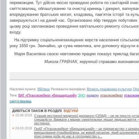
переможцем. Тут дійсно якісно проведено роботи по санітарній очистц
сміттєзвалищ, облаштуванню та очистці криниць і джерел, вапнуванн
впорядкуванню братських могил, кладовищ, пам’яток історії та куль
завершуються і на даний час. Організовано збір твердих побутових 
цьому році заплановано проведення капітального ремонту сільськог
входу.
На підтримку соціальнонезахищених верств населення сільською
року 1650 грн. Звичайно, ця сума невелика, але допомогу відчули 
Марія Василівна своєю невтомною працею показує приклад багат
Микола ГРАБЧАК, керуючий справами виконавчого
Населені пункти:
Війтівка
Релевантні матеріали:
Вітають працівники культури
Про
Теги:
ВАТ «Птахокомбінат «Бершадський»
ЗНО
податку
птахокомбінат
птахоком
сміттєзвалищ
ДИВІТЬСЯ ТАКОЖ В РОЗДІЛІ
ВІДГУКИ
»
15.06.2018
Станція екстреної медичної допомоги (СЕМД) – це не просто уста
спеціалісти. Вирвати з міцних смертельних лещат людські життя –
екстреної.
»
24.03.2018
ПрАТ «Птахокомбінат «Бершадський» – це підприємство з цілорі
вирощування птицібройлера, це живий організм, який щохвилини п
різні години доби до нас в господарство з...