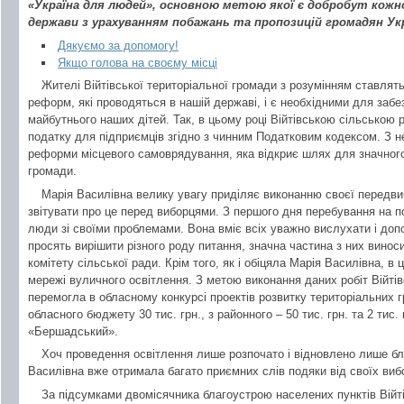
«Україна для людей», основною метою якої є добробут кожн
держави з урахуванням побажань та пропозицій громадян Укр
Дякуємо за допомогу!
Якщо голова на своєму місці
Жителі Війтівської територіальної громади з розумінням ставлят
реформ, які проводяться в нашій державі, і є необхідними для забез
майбутнього наших дітей. Так, в цьому році Війтівською сільською 
податку для підприємців згідно з чинним Податковим кодексом. З 
реформи місцевого самоврядування, яка відкриє шлях для значног
громади.
Марія Василівна велику увагу приділяє виконанню своєї передви
звітувати про це перед виборцями. З першого дня перебування на по
люди зі своїми проблемами. Вона вміє всіх уважно вислухати і доп
просять вирішити різного роду питання, значна частина з них виноси
комітету сільської ради. Крім того, як і обіцяла Марія Василівна, в
мережі вуличного освітлення. З метою виконання даних робіт Війті
перемогла в обласному конкурсі проектів розвитку територіальних г
обласного бюджету 30 тис. грн., з районного – 50 тис. грн. та 2 тис.
«Бершадський».
Хоч проведення освітлення лише розпочато і відновлено лише бл
Василівна вже отримала багато приємних слів подяки від своїх вибо
За підсумками двомісячника благоустрою населених пунктів Війт