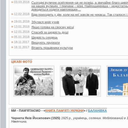
»
03.03.2018
Сьогодні вуличне освітлення–це не розкіш, а звичайне благо цивіліз
на наших вулицях. І причини – різні. Найпоширеніша – недостатнь
доводиться ходити навпомацки,...
»
12.02.2018
Біда приходить у дім, коли на неї зовсім не чекаєш. Так сталося і 
»
19.01.2018
Збулася мрія учнів
»
13.01.2018
Якщо голова на своєму місці
»
12.01.2018
Спасибі за щедрість душі
»
05.01.2018
Щедрість сердець
»
18.11.2017
Віншують лауреати
»
18.11.2017
Вітають працівники культури
ЦІКАВІ ФОТО
4 фото
2 фото
4 фото
МИ - ПАМ’ЯТАЄМО - «
КНИГА ПАМ’ЯТІ УКРАЇНИ
» /
БАЛАНІВКА
Чернета Яків Йосипович (1925)
1925 р., українець, селянин. Мобілізований в 
Німеччина.