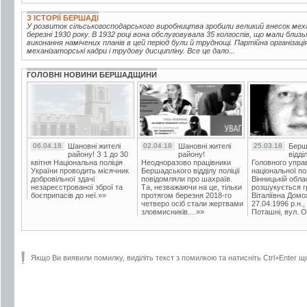
З ІСТОРІЇ БЕРШАДІ
У розвиток сільськогосподарського виробництва зробили великий внесок мех
березні 1930 року. В 1932 році вона обслуговувала 35 колгоспів, що мали близь
виконання намічених планів в цей період були й труднощі. Партійна організац
механізаторські кадри і трудову дисципліну. Все це дало...
ГОЛОВНІ НОВИНИ БЕРШАДЩИНИ
06.04.18
Шановні жителі
02.04.18
Шановні жителі
25.03.18
Берш
району! З 1 до 30
району!
відді
квітня Національна поліція
Неодноразово працівники
Головного упра
України проводить місячник
Бершадського відділу поліції
національної пол
добровільної здачі
повідомляли про шахраїв.
Вінницькій обла
незареєстрованої зброї та
Та, незважаючи на це, тільки
розшукується гр
боєприпасів до неї.»»
протягом березня 2018-го
Віталіївна Домо
четверо осіб стали жертвами
27.04.1996 р.н.,
зловмисників....»»
Поташні, вул. Ос
Якщо Ви виявили помилку, виділіть текст з помилкою та натисніть Ctrl+Enter щ