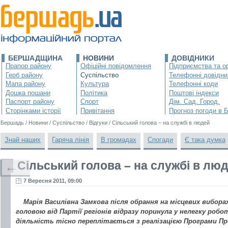
БЕРШАДЩИНА
НОВИНИ
ДОВІДНИКИ
Прапор району
Офіційні повідомлення
Підприємства та ор
Герб району
Суспільство
Телефонні довідни
Мапа району
Культура
Телефонні коди
Дошка пошани
Політика
Поштові індекси
Паспорт району
Спорт
Дім. Сад. Город.
Сторінками історії
Привітання
Прогноз погоди в 
Бершадь
/
Новини
/
Суспільство
/
Відгуки
/
Сільський голова – на службі в людей
Знай наших
Гаряча лінія
В громадах
Спогади
Є така думка
Сільський голова – на службі в лю
←
7 Вересня 2011, 09:00
Марія Василівна Замкова після обрання на місцевих вибора
головою від Партії регіонів відразу поринула у нелегку робот
діяльність тісно переплітається з реалізацією Програми Пр