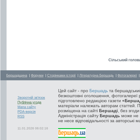
Сільський голова
Бершадщина
|
Форуми
|
Сторінками історії
|
Літературна Бершадь
|
Фотогалереї
Цей сайт - про
Бершадь
та бершадський
безкоштовні оголошення, фотогалереї р
Зворотній зв'язок
підготовлено редакцією газети
«Берша
Публічна угода
матеріали належать авторам статтей. 
Мапа сайту
розміщена на сайті
Бершаді
, без згод
PDA-версія
Адміністрація сайту
Бершадь
може не п
RSS
не несе відповідальності за авторські м
11.01.2026 06:02:16