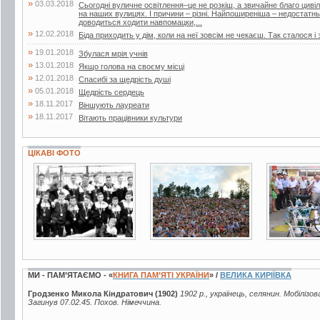
»
03.03.2018
Сьогодні вуличне освітлення–це не розкіш, а звичайне благо цивіліз
на наших вулицях. І причини – різні. Найпоширеніша – недостатнь
доводиться ходити навпомацки,...
»
12.02.2018
Біда приходить у дім, коли на неї зовсім не чекаєш. Так сталося і 
»
19.01.2018
Збулася мрія учнів
»
13.01.2018
Якщо голова на своєму місці
»
12.01.2018
Спасибі за щедрість душі
»
05.01.2018
Щедрість сердець
»
18.11.2017
Віншують лауреати
»
18.11.2017
Вітають працівники культури
ЦІКАВІ ФОТО
3 фото
28 фото
4 фото
МИ - ПАМ’ЯТАЄМО - «
КНИГА ПАМ’ЯТІ УКРАЇНИ
» /
ВЕЛИКА КИРІЇВКА
Гродзенко Микола Кіндратович (1902)
1902 р., українець, селянин. Мобілізо
Загинув 07.02.45. Похов. Німеччина.