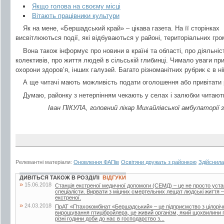
Якщо голова на своєму місці
Вітають працівники культури
Як на мене, «Бершадський край» – цікава газета. На її сторінках
висвітлюються події, які відбуваються у районі, територіальних гр
Вона також інформує про новини в країні та області, про діяльні
колективів, про життя людей в сільській глибинці. Чимало уваги 
охорони здоров’я, інших галузей. Багато різноманітних рубрик є в ній
А ще читачі мають можливість подати оголошення або привітати р
Думаю, районку з нетерпінням чекають у селах і залюбки читають
Іван ПІКУЛА, головний лікар Михайлівської амбулаторії 
Релевантні матеріали:
Оновлення ФАПів
Освітяни дружать з районкою
Здійснила
ДИВІТЬСЯ ТАКОЖ В РОЗДІЛІ
ВІДГУКИ
»
15.06.2018
Станція екстреної медичної допомоги (СЕМД) – це не просто уста
спеціалісти. Вирвати з міцних смертельних лещат людські життя –
екстреної.
»
24.03.2018
ПрАТ «Птахокомбінат «Бершадський» – це підприємство з цілорі
вирощування птицібройлера, це живий організм, який щохвилини п
різні години доби до нас в господарство з...