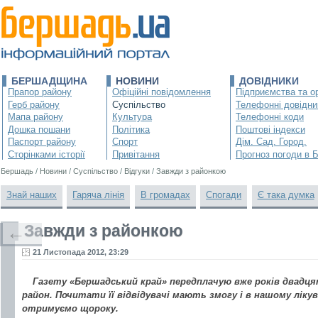
БЕРШАДЩИНА
НОВИНИ
ДОВІДНИКИ
Прапор району
Офіційні повідомлення
Підприємства та ор
Герб району
Суспільство
Телефонні довідни
Мапа району
Культура
Телефонні коди
Дошка пошани
Політика
Поштові індекси
Паспорт району
Спорт
Дім. Сад. Город.
Сторінками історії
Привітання
Прогноз погоди в 
Бершадь
/
Новини
/
Суспільство
/
Відгуки
/
Завжди з районкою
Знай наших
Гаряча лінія
В громадах
Спогади
Є така думка
Завжди з районкою
←
21 Листопада 2012, 23:29
Газету «Бершадський край» передплачую вже років двадцят
район. Почитати її відвідувачі мають змогу і в нашому ліку
отримуємо щороку.