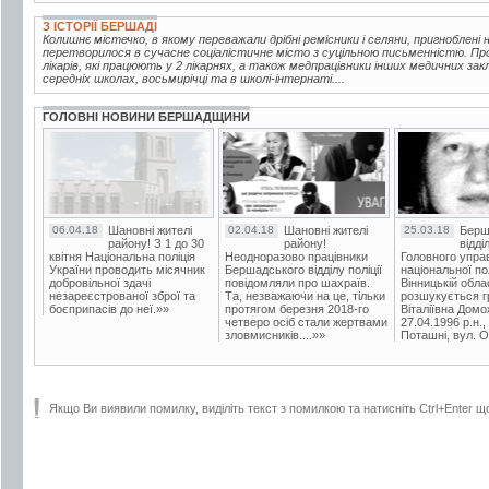
З ІСТОРІЇ БЕРШАДІ
Колишнє містечко, в якому переважали дрібні ремісники і селяни, пригноблені
перетворилося в сучасне соціалістичне місто з суцільною письменністю. Пр
лікарів, які працюють у 2 лікарнях, а також медпрацівники інших медичних зак
середніх школах, восьмирічці та в школі-інтернаті....
ГОЛОВНІ НОВИНИ БЕРШАДЩИНИ
06.04.18
Шановні жителі
02.04.18
Шановні жителі
25.03.18
Берш
району! З 1 до 30
району!
відді
квітня Національна поліція
Неодноразово працівники
Головного упра
України проводить місячник
Бершадського відділу поліції
національної пол
добровільної здачі
повідомляли про шахраїв.
Вінницькій обла
незареєстрованої зброї та
Та, незважаючи на це, тільки
розшукується гр
боєприпасів до неї.»»
протягом березня 2018-го
Віталіївна Домо
четверо осіб стали жертвами
27.04.1996 р.н.,
зловмисників....»»
Поташні, вул. Ос
Якщо Ви виявили помилку, виділіть текст з помилкою та натисніть Ctrl+Enter щ