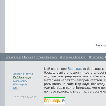
Завжди
Бершадщина
|
Форуми
|
Сторінками історії
|
Літературна Бершадь
|
Фотогалереї
Цей сайт - про
Бершадь
та бершадський
безкоштовні оголошення, фотогалереї р
Зворотній зв'язок
підготовлено редакцією газети
«Берша
Публічна угода
матеріали належать авторам статтей. 
Мапа сайту
розміщена на сайті
Бершаді
, без згод
PDA-версія
Адміністрація сайту
Бершадь
може не п
RSS
не несе відповідальності за авторські м
13.01.2026 14:40:47