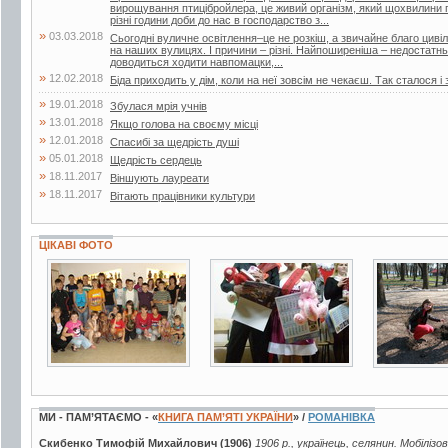
вирощування птицібройлера, це живий організм, який щохвилини п
різні години доби до нас в господарство з...
»
03.03.2018
Сьогодні вуличне освітлення–це не розкіш, а звичайне благо цивіліз
на наших вулицях. І причини – різні. Найпоширеніша – недостатнь
доводиться ходити навпомацки,...
»
12.02.2018
Біда приходить у дім, коли на неї зовсім не чекаєш. Так сталося і 
»
19.01.2018
Збулася мрія учнів
»
13.01.2018
Якщо голова на своєму місці
»
12.01.2018
Спасибі за щедрість душі
»
05.01.2018
Щедрість сердець
»
18.11.2017
Віншують лауреати
»
18.11.2017
Вітають працівники культури
ЦІКАВІ ФОТО
5 фото
5 фото
9 фото
МИ - ПАМ’ЯТАЄМО - «
КНИГА ПАМ’ЯТІ УКРАЇНИ
» /
РОМАНІВКА
Скибенко Тимофій Михайлович (1906)
1906 р., українець, селянин. Мобілізо