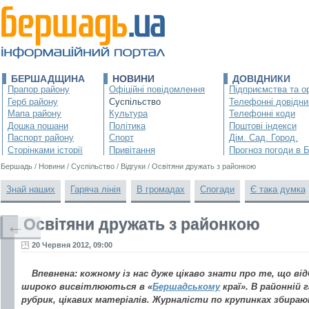
БЕРШАДЩИНА
НОВИНИ
ДОВІДНИКИ
Прапор району
Офіційні повідомлення
Підприємства та ор
Герб району
Суспільство
Телефонні довідни
Мапа району
Культура
Телефонні коди
Дошка пошани
Політика
Поштові індекси
Паспорт району
Спорт
Дім. Сад. Город.
Сторінками історії
Привітання
Прогноз погоди в 
Бершадь
/
Новини
/
Суспільство
/
Відгуки
/
Освітяни дружать з районкою
Знай наших
Гаряча лінія
В громадах
Спогади
Є така думка
Освітяни дружать з районкою
←
20 Червня 2012, 09:00
Впевнена: кожному із нас дуже цікаво знати про те, що від
широко висвітлюються в «
Бершадському
краї». В районній 
рубрик, цікавих матеріалів. Журналісти по крупинках збира