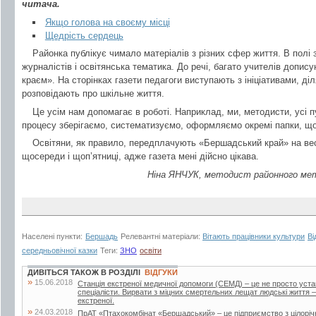
читача.
Якщо голова на своєму місці
Щедрість сердець
Районка публікує чимало матеріалів з різних сфер життя. В полі 
журналістів і освітянська тематика. До речі, багато учителів допис
краєм». На сторінках газети педагоги виступають з ініціативами, ді
розповідають про шкільне життя.
Це усім нам допомагає в роботі. Наприклад, ми, методисти, усі п
процесу зберігаємо, систематизуємо, оформляємо окремі папки, щоб
Освітяни, як правило, передплачують «Бершадський край» на вес
щосереди і щоп’ятниці, адже газета мені дійсно цікава.
Ніна ЯНЧУК, методист районного мето
Населені пункти:
Бершадь
Релевантні матеріали:
Вітають працівники культури
Ві
середньовічної казки
Теги:
ЗНО
освіти
ДИВІТЬСЯ ТАКОЖ В РОЗДІЛІ
ВІДГУКИ
»
15.06.2018
Станція екстреної медичної допомоги (СЕМД) – це не просто уста
спеціалісти. Вирвати з міцних смертельних лещат людські життя –
екстреної.
»
24.03.2018
ПрАТ «Птахокомбінат «Бершадський» – це підприємство з цілорі