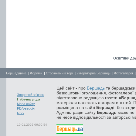
Освітяни др
Бершадщина
|
Форуми
|
Сторінками історії
|
Літературна Бершадь
|
Фотогалереї
Цей сайт - про
Бершадь
та бершадський
безкоштовні оголошення, фотогалереї р
Зворотній зв'язок
підготовлено редакцією газети
«Берша
Публічна угода
матеріали належать авторам статтей. 
Мапа сайту
розміщена на сайті
Бершаді
, без згод
PDA-версія
Адміністрація сайту
Бершадь
може не п
RSS
не несе відповідальності за авторські м
10.01.2026 06:09:54