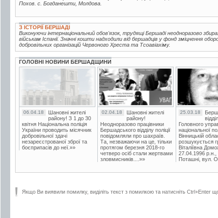
Похов. с. Богданешти, Молдова.
З ІСТОРІЇ БЕРШАДІ
Виконуючи інтернаціональний обов'язок, трудящі Бершаді неодноразово збир
військам Іспанії. Значні кошти надходили від бершадців у фонд зміцнення обор
добровільних організацій Червоного Хреста та Тсоавіахіму.
ГОЛОВНІ НОВИНИ БЕРШАДЩИНИ
06.04.18
Шановні жителі
02.04.18
Шановні жителі
25.03.18
Берш
району! З 1 до 30
району!
відді
квітня Національна поліція
Неодноразово працівники
Головного упра
України проводить місячник
Бершадського відділу поліції
національної пол
добровільної здачі
повідомляли про шахраїв.
Вінницькій обла
незареєстрованої зброї та
Та, незважаючи на це, тільки
розшукується гр
боєприпасів до неї.»»
протягом березня 2018-го
Віталіївна Домо
четверо осіб стали жертвами
27.04.1996 р.н.,
зловмисників....»»
Поташні, вул. Ос
Якщо Ви виявили помилку, виділіть текст з помилкою та натисніть Ctrl+Enter щ