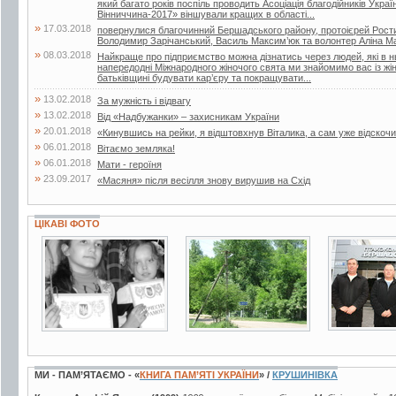
який багато років поспіль проводить Асоціація благодійників Укра
Вінниччина-2017» віншували кращих в області...
»
17.03.2018
повернулися благочинний Бершадського району, протоієрей Рости
Володимир Зарічанський, Василь Максим’юк та волонтер Аліна М
»
08.03.2018
Найкраще про підприємство можна дізнатись через людей, які в 
напередодні Міжнародного жіночого свята ми знайомимо вас із жі
батьківщині будувати кар’єру та покращувати...
»
13.02.2018
За мужність і відвагу
»
13.02.2018
Від «Надбужанки» – захисникам України
»
20.01.2018
«Кинувшись на рейки, я відштовхнув Віталика, а сам уже відскочи
»
06.01.2018
Вітаємо земляка!
»
06.01.2018
Мати - героїня
»
23.09.2017
«Масяня» після весілля знову вирушив на Схід
ЦІКАВІ ФОТО
3 фото
7 фото
3 фото
МИ - ПАМ’ЯТАЄМО - «
КНИГА ПАМ’ЯТІ УКРАЇНИ
» /
КРУШИНІВКА