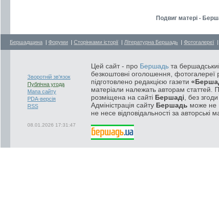
Подвиг матері - Берш
Бершадщина
|
Форуми
|
Сторінками історії
|
Літературна Бершадь
|
Фотогалереї
Цей сайт - про
Бершадь
та бершадський
безкоштовні оголошення, фотогалереї р
Зворотній зв'язок
підготовлено редакцією газети
«Берша
Публічна угода
матеріали належать авторам статтей. 
Мапа сайту
розміщена на сайті
Бершаді
, без згод
PDA-версія
Адміністрація сайту
Бершадь
може не п
RSS
не несе відповідальності за авторські м
08.01.2026 17:31:47