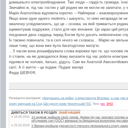
домашнього електрообладнання. Такі люди – гордість громади, їхнє
Звичайно ж, під час гостин у цій родині ми не могли не запитати, у ч
Марія Анатоліївна відповіла коротко: – Найперше – взаєморозуміння
Якщо вони одне одного люблять і шанують, то ніякі негаразди їм не 
змалечку усвідомлюють, що це – основа, на якій тримається роди
зцементував подружжя, стало для них вінчання. Це зараз цей ритуа
поєднання двох сердець перед Богом було досить небезпечною сп
Їх таємно повінчали, та в селі нічого не сховаєш… Марію не звільнил
лише тому, що вона вже була багатодітною матір’ю.
…З часом вона розшифрувала слова ворожки про те, що чоловік пере
ті стовпи, на які доводилося йому вилазити під час роботи електрик
піднявся як чоловік, батько, дідусь. Сам же Анатолій Авксентійов
світі. А її життя – це подвиг. Подвиг матері.
Федір ШЕВЧУК.
Релевантні матеріали:
«Кинувшись на рейки, я відштовхнув Віталика, а сам уже в
знову вирушив на Схід
Шістдесят років Чернятській ГЕС
Теги:
гес
ЗНО
ДИВІТЬСЯ ТАКОЖ В РОЗДІЛІ
ЗНАЙ НАШИХ
»
16.06.2018
14 орденів знайшли своїх героїв. Днями під час чергової поїздки 
об’єднаних сил (ООС) вінницькі та бершадські волонтери достави
»
25.03.2018
У Вінниці пройшли урочистості третього регіонального етапу наці