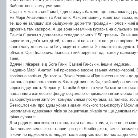
Заболотненському училищі.
Старші ж мають свої сім’ї, єдине радує батьків, що недалеко від рі
Як Марії Анатоліївні та Анатолію Авксентійовичу живеться зараз, к
те, що не залишилися байдужими до життя громади – чоловік нині в
дружина там касиром. А ще вона незамінна кухарка на сільських вес
Пенсія її разом з доплатами складає всього 1150 гривень. Як на на
виростила дев’ятьох дітей, та вона ні на кого і ні на що не нарікає
свого часу допомагали їм у скрутні хвилини. З теплотою згадують
області Юрія Івановича Іванова, який виручив тоді, коли у важкому 
Таня.
Вдячні і лікареві від Бога Ганні Савівні Ганській, іншим медикам.
Недавно Марії Анатоліївні присвоєно високе звання матері-героїні
зроблено запізно. До того ж, Закон України «Про внесення змін до д
питань соціального захисту багатодітних сімей», який набрав чинност
через відсутність бюджету. Та якби й діяв, то чим би могли скори
наданням з житлового фонду соціального призначення житлових п
за користування житлом, комунальними послугами, за паливо, збіл
Безкоштовним проїздом усіма видами міського транспорту? Можли
безоплатне одержання ліків за рецептами лікарів та ще деякими пі
фінансування.
Для родини, яка звикла покладатися на власні сили, все це не має
За словами сільського голови Григорія Вербецького, сім’я Товмачен
ніколи не відмовляють людям, коли звертаються до них за допомог