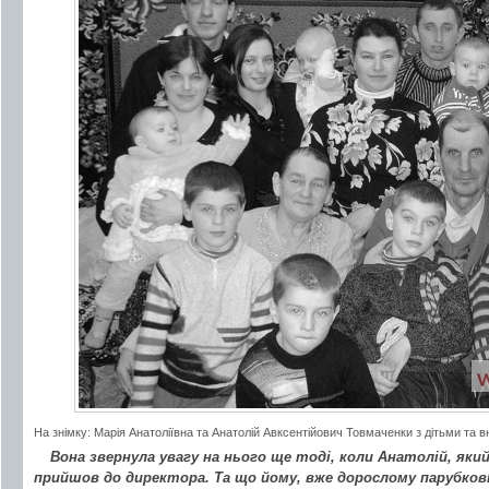
На знімку: Марія Анатоліївна та Анатолій Авксентійович Товмаченки з дітьми т
Вона звернула увагу на нього ще тоді, коли Анатолій, який
прийшов до директора. Та що йому, вже дорослому парубкові