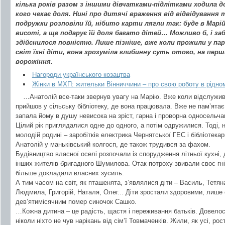
кілька років разом з іншими дівчатками-підлітками ходила до
кого чекає доля. Нині про дитячі враження від відвідування 
подружки розповіли їй, нібито карти лягли так: буде в Марі
висоті, а ще подарує їй доля багато дітей… Можливо б, і за
здійснилося повністю. Лише пізніше, вже коли прожили у парі
світ їхні діти, вона зрозуміла глибинну суть отого, на пер
ворожіння.
Нагороди українського козацтва
Жінки в МХП: жительки Вінниччини – про свою роботу в рідно
…Анатолій все-таки звернув увагу на Марію. Вже коли відслужив 
прийшов у сільську бібліотеку, де вона працювала. Вже не пам’ятає
запала йому в душу невисока на зріст, гарна і проворна односельча
Цілий рік приглядалися одне до одного, а потім одружилися. Тоді, 
молодій родині – заробітків електрика Чернятської ГЕС і бібліотек
Анатолій у маньківський колгосп, де також трудився за фахом.
Будівництво власної оселі розпочали із спорудження літньої кухні, д
інших жителів бригадного Шумилова. Отак потроху звивали своє гн
більше докладали власних зусиль.
А тим часом на світ, як пташенята, з’являлися діти – Василь, Тетя
Людмила, Григорій, Наталя, Олег... Діти зростали здоровими, лише 
дев’ятимісячним помер синочок Сашко.
…Кожна дитина – це радість, щастя і переживання батьків. Довело
ніколи ніхто не чув нарікань від сім’ї Товмаченків. Жили, як усі, рос