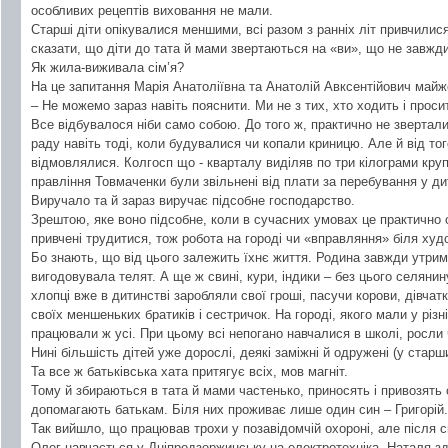
особливих рецептів виховання не мали.
Старші діти опікувалися меншими, всі разом з ранніх літ привчилис
сказати, що діти до тата й мами звертаються на «ви», що не завжди
Як жила-виживала сім’я?
На це запитання Марія Анатоліївна та Анатолій Авксентійович майж
– Не можемо зараз навіть пояснити. Ми не з тих, хто ходить і проси
Все відбувалося ніби само собою. До того ж, практично не звертал
раду навіть тоді, коли будувалися чи копали криницю. Але й від то
відмовлялися. Колгосп що - кварталу виділяв по три кілограми круп
правління Товмаченки були звільнені від плати за перебування у ди
Виручало та й зараз виручає підсобне господарство.
Зрештою, яке воно підсобне, коли в сучасних умовах це практично
привчені трудитися, тож робота на городі чи «вправляння» біля худ
Бо знають, що від цього залежить їхнє життя. Родина завжди утриму
вигодовувала телят. А ще ж свині, кури, індики – без цього селянин
хлопці вже в дитинстві заробляли свої гроші, пасучи корови, дівчат
своїх меншеньких братиків і сестричок. На городі, якого мали у різні
працювали ж усі. При цьому всі непогано навчалися в школі, росли
Нині більшість дітей уже дорослі, деякі заміжні й одружені (у стар
Та все ж батьківська хата притягує всіх, мов магніт.
Тому й збираються в тата й мами частенько, приносять і привозять о
допомагають батькам. Біля них проживає лише один син – Григорій.
Так вийшло, що працював трохи у позавідомчій охороні, але після 
Олег навчається у Дніпродзержинську на електротехніка, Наталя з