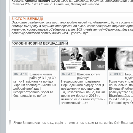
Коваль Арефій Якович (1909)
1909 р., українець, робітник. Мобілізований в
Загинув 23.07.43. Похов. с. Синявино, Ленінградська обл.
З ІСТОРІЇ БЕРШАДІ
Важливим завданням, яке постало згодом перед трудівниками, була соціаліс
Взимку 1923 року в Бершаді створюється сільськогосподарська трудова артіл
невеличкі кооперативні об'єднання селян. 105 членів артілі «Серп» хазяйнува
початку добилася добрих показників - урожай був...
ГОЛОВНІ НОВИНИ БЕРШАДЩИНИ
06.04.18
Шановні жителі
02.04.18
Шановні жителі
25.03.18
Берш
району! З 1 до 30
району!
відді
квітня Національна поліція
Неодноразово працівники
Головного упра
України проводить місячник
Бершадського відділу поліції
національної пол
добровільної здачі
повідомляли про шахраїв.
Вінницькій обла
незареєстрованої зброї та
Та, незважаючи на це, тільки
розшукується гр
боєприпасів до неї.»»
протягом березня 2018-го
Віталіївна Домо
четверо осіб стали жертвами
27.04.1996 р.н.,
зловмисників....»»
Поташні, вул. Ос
Якщо Ви виявили помилку, виділіть текст з помилкою та натисніть Ctrl+Enter щ