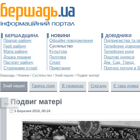
БЕРШАДЩИНА
НОВИНИ
ДОВІДНИКИ
Прапор району
Офіційні повідомлення
Підприємства та ор
Герб району
Суспільство
Телефонні довідни
Мапа району
Культура
Телефонні коди
Дошка пошани
Політика
Поштові індекси
Паспорт району
Спорт
Дім. Сад. Город.
Сторінками історії
Привітання
Прогноз погоди в 
Бершадь
/
Новини
/
Суспільство
/
Знай наших
/
Подвиг матері
Знай наших
Гаряча лінія
В громадах
Спогади
Є така думка
Подвиг матері
←
5 Березня 2010, 00:24