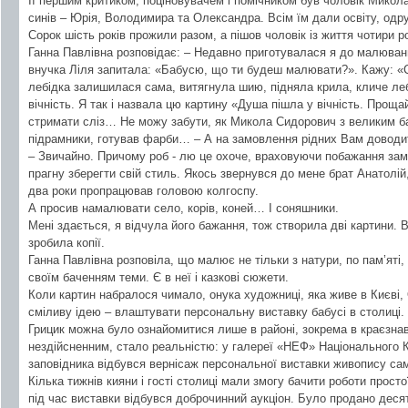
Її першим критиком, поціновувачем і помічником був чоловік Микол
синів – Юрія, Володимира та Олександра. Всім їм дали освіту, одр
Сорок шість років прожили разом, а пішов чоловік із життя чотири р
Ганна Павлівна розповідає: – Недавно приготувалася я до малюванн
внучка Ліля запитала: «Бабусю, що ти будеш малювати?». Кажу: «Се
лебідка залишилася сама, витягнула шию, підняла крила, кличе леб
вічність. Я так і назвала цю картину «Душа пішла у вічність. Прощай
стримати сліз… Не можу забути, як Микола Сидорович з великим б
підрамники, готував фарби… – А на замовлення рідних Вам довод
– Звичайно. Причому роб - лю це охоче, враховуючи побажання замо
прагну зберегти свій стиль. Якось звернувся до мене брат Анатолій
два роки пропрацював головою колгоспу.
А просив намалювати село, корів, коней… І соняшники.
Мені здається, я відчула його бажання, тож створила дві картини. 
зробила копії.
Ганна Павлівна розповіла, що малює не тільки з натури, по пам’яті, 
своїм баченням теми. Є в неї і казкові сюжети.
Коли картин набралося чимало, онука художниці, яка живе в Києві
сміливу ідею – влаштувати персональну виставку бабусі в столиці.
Грицик можна було ознайомитися лише в районі, зокрема в краєзна
нездійсненним, стало реальністю: у галереї «НЕФ» Національного 
заповідника відбувся вернісаж персональної виставки живопису сам
Кілька тижнів кияни і гості столиці мали змогу бачити роботи просто
під час виставки відбувся доброчинний аукціон. Було продано десят