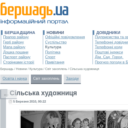
БЕРШАДЩИНА
НОВИНИ
ДОВІДНИКИ
Прапор району
Офіційні повідомлення
Підприємства та ор
Герб району
Суспільство
Телефонні довідни
Мапа району
Культура
Телефонні коди
Дошка пошани
Політика
Поштові індекси
Паспорт району
Спорт
Дім. Сад. Город.
Сторінками історії
Привітання
Прогноз погоди в 
Бершадь
/
Новини
/
Культура
/
Світ захоплень
/
Сільська художниця
Освіта і наука
Світ захоплень
Заходи
Сільська художниця
←
5 Березня 2010, 00:22