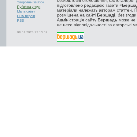
безкоштовні оголошення, фотогалереї р
Зворотній зв'язок
підготовлено редакцією газети
«Берша
Публічна угода
матеріали належать авторам статтей. 
Мапа сайту
розміщена на сайті
Бершаді
, без згод
PDA-версія
Адміністрація сайту
Бершадь
може не п
RSS
не несе відповідальності за авторські м
08.01.2026 22:13:09