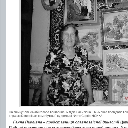
На знімку: сільський голова Кошаринець Лідія Василівна Юхименко провідала Ганн
справжній вернісаж самобутньої художниці. Фото Сергія КІСИКА.
Ганна Павлівна – представниця славнозвісної династії Царюк
Поділлі новатори сільськогосподарського виробництва. А про