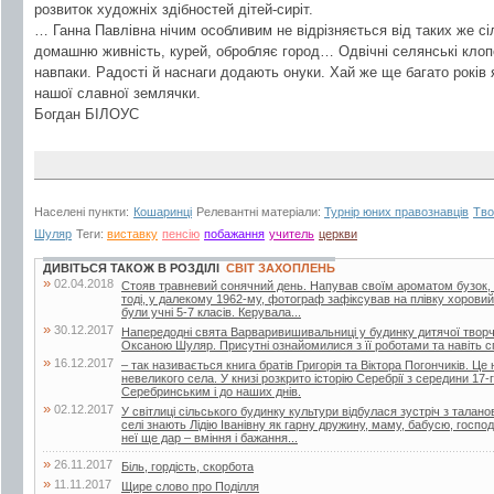
розвиток художніх здібностей дітей-сиріт.
… Ганна Павлівна нічим особливим не відрізняється від таких же сі
домашню живність, курей, обробляє город… Одвічні селянські клопо
навпаки. Радості й наснаги додають онуки. Хай же ще багато рокі
нашої славної землячки.
Богдан БІЛОУС
Населені пункти:
Кошаринці
Релевантні матеріали:
Турнір юних правознавців
Тво
Шуляр
Теги:
виставку
пенсію
побажання
учитель
церкви
ДИВІТЬСЯ ТАКОЖ В РОЗДІЛІ
СВІТ ЗАХОПЛЕНЬ
»
02.04.2018
Стояв травневий сонячний день. Напував своїм ароматом бузок, 
тоді, у далекому 1962-му, фотограф зафіксував на плівку хоровий
були учні 5-7 класів. Керувала...
»
30.12.2017
Напередодні свята Варваривишивальниці у будинку дитячої творчо
Оксаною Шуляр. Присутні ознайомилися з її роботами та навіть 
»
16.12.2017
– так називається книга братів Григорія та Віктора Погончиків. Це 
невеликого села. У книзі розкрито історію Серебрії з середини 17
Серебринським і до наших днів.
»
02.12.2017
У світлиці сільського будинку культури відбулася зустріч з тала
селі знають Лідію Іванівну як гарну дружину, маму, бабусю, госпо
неї ще дар – вміння і бажання...
»
26.11.2017
Біль, гордість, скорбота
»
11.11.2017
Щире слово про Поділля