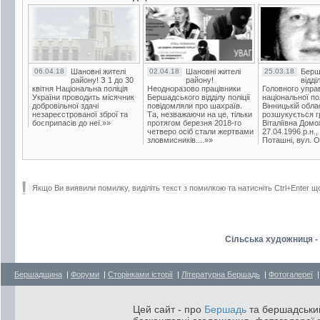
06.04.18
Шановні жителі
02.04.18
Шановні жителі
25.03.18
Берш
району! З 1 до 30
району!
відді
квітня Національна поліція
Неодноразово працівники
Головного упра
України проводить місячник
Бершадського відділу поліції
національної пол
добровільної здачі
повідомляли про шахраїв.
Вінницькій обла
незареєстрованої зброї та
Та, незважаючи на це, тільки
розшукується гр
боєприпасів до неї.»»
протягом березня 2018-го
Віталіївна Домо
четверо осіб стали жертвами
27.04.1996 р.н.,
зловмисників....»»
Поташні, вул. Ос
Якщо Ви виявили помилку, виділіть текст з помилкою та натисніть Ctrl+Enter щ
Сільська художниця -
Бершадщина
|
Форуми
|
Сторінками історії
|
Літературна Бершадь
|
Фотогалереї
Цей сайт - про
Бершадь
та бершадський