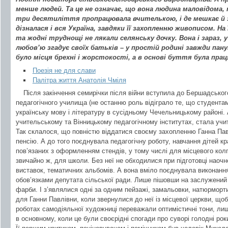
менше людей. Та це не означає, що вона людина маловідома, 
три десятиліття пропрацювала вчителькою, і де мешкає й з
дізналася і вся Україна, завдяки її захопленню живописом. Н
та жодні труднощі не лякали селянську дочку. Вона і зараз, у
любов’ю згадує своїх батьків – у простій родині завжди пану
було місця брехні і жорстокості, а в основі буття була прац
Поезія не для слави
Палітра життя Анатолія Чміля
Після закінчення семирічки після війни вступила до Бершадськог
педагогічного училища (не останню роль відіграло те, що студентам
українську мову і літературу в сусідньому Чечельницькому районі.
учительському та Вінницькому педагогічному інститутах, стала учит
Так склалося, що повністю віддатися своєму захопленню Ганна Па
пенсію. А до того поєднувала педагогічну роботу, навчання дітей кр
пов’язаних з оформленням стендів, у тому числі для місцевого колго
звичайно ж, для школи. Без неї не обходилися при підготовці наочно
виставок, тематичних альбомів. А вона вміло поєднувала виконанн
обов’язками депутата сільської ради. Лише пішовши на заслужений 
фарби. І з’являлися одні за одним пейзажі, замальовки, натюрморт
для Ганни Павлівни, коли звернулися до неї із місцевої церкви, що
роботах самодіяльної художниці переважали оптимістичні тони, ли
в основному, коли це були своєрідні спогади про суворі голодні рок