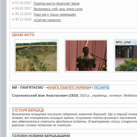
»
07.10.2017
Палітра життя Анатолія Чміля
»
04.02.2017
Вклоняюсь тобі, моє рідне село
»
30.12.2016
Гран-прі у трьох номінаціях
»
30.12.2016
«Світові таланти»
ЦІКАВІ ФОТО
14 фото
7 фото
13 фото
МИ - ПАМ’ЯТАЄМО - «
КНИГА ПАМ’ЯТІ УКРАЇНИ
» /
ЛІСНИЧЕ
Сороковський Іван Анастасович (1923)
1923 р., українець, селянин. Мобіліз
З ІСТОРІЇ БЕРШАДІ
Виникнення козацтва посилило оборонне значення Бершаді. Ще в першій половин
втікачі, які створювали козацькі загони. Існування «непослушного» населення
яке відмовлялося платити феодальні податки. В матеріалах опису староства 
районах селяни податків не платили.
ГОЛОВНІ НОВИНИ БЕРШАДЩИНИ