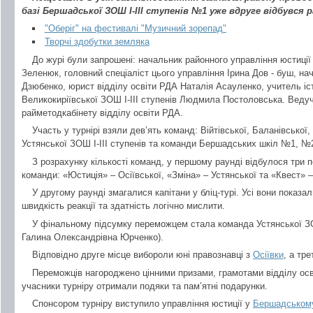
базі Бершадської ЗОШ І-ІІІ ступенів №1 уже вдруге відбувся 
"Оберіг" на фестивалі "Музичний зорепад"
Творчі здобутки земляка
До журі були запрошені: начальник районного управління юстиці
Зеленюк, головний спеціаліст цього управління Ірина Дов - буш, на
Дзюбенко, юрист відділу освіти РДА Наталія Асауленко, учитель іст
Великокиріївської ЗОШ І-ІІІ ступенів Людмила Постоловська. Веду
райметодкабінету відділу освіти РДА.
Участь у турнірі взяли дев’ять команд: Війтівської, Баланівської,
Устянської ЗОШ І-ІІІ ступенів та команди Бершадських шкіл №1, №
З розрахунку кількості команд, у першому раунді відбулося три 
команди: «Юстиція» – Осіївської, «Зміна» – Устянської та «Квест» 
У другому раунді змагалися капітани у бліц-турі. Усі вони показа
швидкість реакції та здатність логічно мислити.
У фінальному підсумку переможцем стала команда Устянської ЗОШ 
Галина Олександрівна Юрченко).
Відповідно друге місце вибороли юні правознавці з
Осіївки
, а тр
Переможців нагороджено цінними призами, грамотами відділу осві
учасники турніру отримали подяки та пам’ятні подарунки.
Спонсором турніру виступило управління юстиції у
Бершадськом