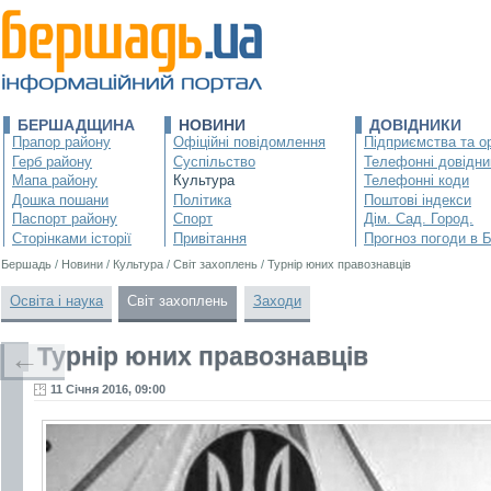
БЕРШАДЩИНА
НОВИНИ
ДОВІДНИКИ
Прапор району
Офіційні повідомлення
Підприємства та ор
Герб району
Суспільство
Телефонні довідни
Мапа району
Культура
Телефонні коди
Дошка пошани
Політика
Поштові індекси
Паспорт району
Спорт
Дім. Сад. Город.
Сторінками історії
Привітання
Прогноз погоди в 
Бершадь
/
Новини
/
Культура
/
Світ захоплень
/
Турнір юних правознавців
Освіта і наука
Світ захоплень
Заходи
Турнір юних правознавців
←
11 Січня 2016, 09:00