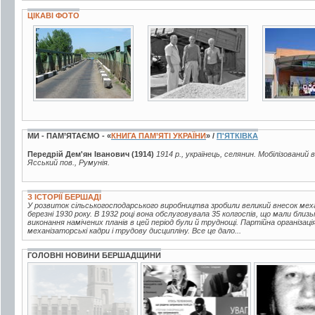
ЦІКАВІ ФОТО
18 фото
2 фото
3 фото
МИ - ПАМ’ЯТАЄМО - «
КНИГА ПАМ’ЯТІ УКРАЇНИ
» /
П'ЯТКІВКА
Передрій Дем'ян Іванович (1914)
1914 р., українець, селянин. Мобілізований 
Ясський пов., Румунія.
З ІСТОРІЇ БЕРШАДІ
У розвиток сільськогосподарського виробництва зробили великий внесок мех
березні 1930 року. В 1932 році вона обслуговувала 35 колгоспів, що мали близь
виконання намічених планів в цей період були й труднощі. Партійна організац
механізаторські кадри і трудову дисципліну. Все це дало...
ГОЛОВНІ НОВИНИ БЕРШАДЩИНИ