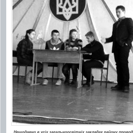
Нещодавно в усіх загальноосвітніх закладах району прово