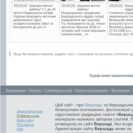
06.04.18
Шановні жителі
02.04.18
Шановні жителі
25.03.18
Берш
району! З 1 до 30
району!
відді
квітня Національна поліція
Неодноразово працівники
Головного упра
України проводить місячник
Бершадського відділу поліції
національної пол
добровільної здачі
повідомляли про шахраїв.
Вінницькій обла
незареєстрованої зброї та
Та, незважаючи на це, тільки
розшукується гр
боєприпасів до неї.»»
протягом березня 2018-го
Віталіївна Домо
четверо осіб стали жертвами
27.04.1996 р.н.,
зловмисників....»»
Поташні, вул. Ос
Якщо Ви виявили помилку, виділіть текст з помилкою та натисніть Ctrl+Enter щ
Турнір юних правознавці
Бершадщина
|
Форуми
|
Сторінками історії
|
Літературна Бершадь
|
Фотогалереї
Цей сайт - про
Бершадь
та бершадський
безкоштовні оголошення, фотогалереї р
Зворотній зв'язок
підготовлено редакцією газети
«Берша
Публічна угода
матеріали належать авторам статтей. 
Мапа сайту
розміщена на сайті
Бершаді
, без згод
PDA-версія
Адміністрація сайту
Бершадь
може не п
RSS