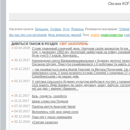
Оксана КОГ
Населені пункти:
Бершадь
,
Осіївка
,
Устя
,
Яланець
Релевантні матеріали:
"Оберіг"
Ще раз про хор ветеранів
День відкритих дверей
Теги:
освіти
правознавства
учи
ДИВІТЬСЯ ТАКОЖ В РОЗДІЛІ
СВІТ ЗАХОПЛЕНЬ
»
02.04.2018
Стояв травневий сонячний день. Напував своїм ароматом бузок, 
тоді, у далекому 1962-му, фотограф зафіксував на плівку хоровий
були учні 5-7 класів. Керувала...
»
30.12.2017
Напередодні свята Варваривишивальниці у будинку дитячої творчо
Оксаною Шуляр. Присутні ознайомилися з її роботами та навіть 
»
16.12.2017
– так називається книга братів Григорія та Віктора Погончиків. Це 
невеликого села. У книзі розкрито історію Серебрії з середини 17
Серебринським і до наших днів.
»
02.12.2017
У світлиці сільського будинку культури відбулася зустріч з тала
селі знають Лідію Іванівну як гарну дружину, маму, бабусю, госпо
неї ще дар – вміння і бажання...
»
26.11.2017
Біль, гордість, скорбота
»
11.11.2017
Щире слово про Поділля
»
07.10.2017
Палітра життя Анатолія Чміля
»
04.02.2017
Вклоняюсь тобі, моє рідне село
»
30.12.2016
Гран-прі у трьох номінаціях
»
30.12.2016
«Світові таланти»