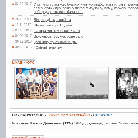
»
02.12.2017
У світлиці сільського будинку культури відбулася зустріч з тала
селі знають Лідію Іванівну як гарну дружину, маму, бабусю, госпо
неї ще дар – вміння і бажання...
»
26.11.2017
Біль, гордість, скорбота
»
11.11.2017
Щире слово про Поділля
»
07.10.2017
Палітра життя Анатолія Чміля
»
04.02.2017
Вклоняюсь тобі, моє рідне село
»
30.12.2016
Гран-прі у трьох номінаціях
»
30.12.2016
«Світові таланти»
ЦІКАВІ ФОТО
5 фото
2 фото
3 фото
МИ - ПАМ’ЯТАЄМО - «
КНИГА ПАМ’ЯТІ УКРАЇНИ
» /
ШЛЯХОВА
Човганюк Василь Денисович (1924)
1924 р., українець, селянин. Мобілізован