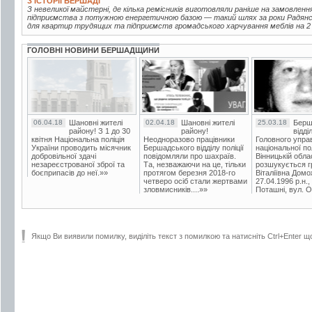
З ІСТОРІЇ БЕРШАДІ
З невеликої майстерні, де кілька ремісників виготовляли раніше на замовленн
підприємства з потужною енергетичною базою — такий шлях за роки Радянськ
для квартир трудящих та підприємств громадського харчування меблів на 2 м
ГОЛОВНІ НОВИНИ БЕРШАДЩИНИ
06.04.18
Шановні жителі
02.04.18
Шановні жителі
25.03.18
Берш
району! З 1 до 30
району!
відді
квітня Національна поліція
Неодноразово працівники
Головного упра
України проводить місячник
Бершадського відділу поліції
національної пол
добровільної здачі
повідомляли про шахраїв.
Вінницькій обла
незареєстрованої зброї та
Та, незважаючи на це, тільки
розшукується гр
боєприпасів до неї.»»
протягом березня 2018-го
Віталіївна Домо
четверо осіб стали жертвами
27.04.1996 р.н.,
зловмисників....»»
Поташні, вул. Ос
Якщо Ви виявили помилку, виділіть текст з помилкою та натисніть Ctrl+Enter щ