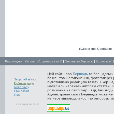
«Серце гріє Серебрія» 
Бершадщина
|
Форуми
|
Сторінками історії
|
Літературна Бершадь
|
Фотогалереї
Цей сайт - про
Бершадь
та бершадський
безкоштовні оголошення, фотогалереї р
Зворотній зв'язок
підготовлено редакцією газети
«Берша
Публічна угода
матеріали належать авторам статтей. 
Мапа сайту
розміщена на сайті
Бершаді
, без згод
PDA-версія
Адміністрація сайту
Бершадь
може не п
RSS
не несе відповідальності за авторські м
12.01.2026 18:50:35