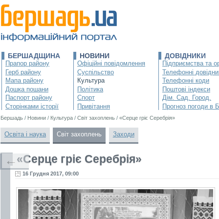
БЕРШАДЩИНА
НОВИНИ
ДОВІДНИКИ
Прапор району
Офіційні повідомлення
Підприємства та ор
Герб району
Суспільство
Телефонні довідни
Мапа району
Культура
Телефонні коди
Дошка пошани
Політика
Поштові індекси
Паспорт району
Спорт
Дім. Сад. Город.
Сторінками історії
Привітання
Прогноз погоди в 
Бершадь
/
Новини
/
Культура
/
Світ захоплень
/
«Серце гріє Серебрія»
Освіта і наука
Світ захоплень
Заходи
«Серце гріє Серебрія»
←
16 Грудня 2017, 09:00