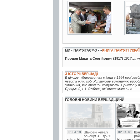
6 фото
13 ф
МИ - ПАМ’ЯТАЄМО - «
КНИГА ПАМ’ЯТІ УКРА
Продан Микита Сергійович (1917)
1917 р., 
З ІСТОРІЇ БЕРШАДІ
В цілому підприємства міста в 1944 році зав
чверть млн. крб. Успішному виконанню вироб
змагання, яке очолили комуністи. Приклад у п
Яроцький, І. І. Олійник, які систематично...
ГОЛОВНІ НОВИНИ БЕРШАДЩИНИ
06.04.18
Шановні жителі
02.04.18
Шан
району! З 1 до 30
рай
квітня Національна поліція
Неодноразово