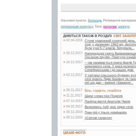
Населені пункти:
Бершадь
Релевантні матеріал
переможців конкурсу
Теги:
погончик
шевчук
ДИВІТЬСЯ ТАКОЖ В РОЗДІЛІ
СВІТ ЗАХОП
»
02.04.2018
Стояв травневий сонячний день.
тоді, у далекому 1962-му, фотог
були учні 5-7 класів. Керувала...
»
30.12.2017
Напередодні свята Варваривишива
Оксаною Шуляр. Присутні ознайо
»
16.12.2017
– так називається книга братів Гр
невеликого села. У книзі розкрит
Серебринським і до наших днів.
»
02.12.2017
У світлиці сільського будинку к
селі знають Лідію Іванівну як га
неї ще дар – вміння і бажання...
»
26.11.2017
Біль, гордість, скорбота
»
11.11.2017
Щире слово про Поділля
»
07.10.2017
Палітра життя Анатолія Чміля
»
04.02.2017
Вклоняюсь тобі, моє рідне село
»
30.12.2016
Гран-прі у трьох номінаціях
»
30.12.2016
«Світові таланти»
ЦІКАВІ ФОТО