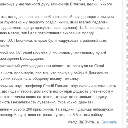
переконує у незламності духу захисників Вітчизни, величі їхнього
е взагалі одна з перших спроб в історичній науці розкрити причини
це ґрунтовно – у першому розділі книги, який взагалі педагоги
одіваємося, що це врахують наші науковці). Та й інші розділи
ною метою, так і для патріотичного виховання молоді.
ого Г.О. Погончика, вперше були надруковані в районній газеті
чині».
пройшов І-VІ хвилі мобілізації по кожному населеному пункті
в сьогодення Бершадщини.
присвячений усім уродженцям області, які загинули на Сході.
льність волонтерів, про тих, хто прибув у район із Донбасу як
атурних творів на злободенну воєнну тематику.
торичних наук, професор Сергій Гальчак, відзначаючи актуальність
у, що подвиг героїв, діяльність волонтерів додають упевненості у
а ратні вчинки нових патріотів, готових до останнього подиху
сність і незалежність суверенної Української держави.
алий – усього 200 примірників. Та завдяки підтримці небайдужих
ксандр Кавун), вона потрапить у шкільні бібліотеки району.
Федір ШЕВЧУК, м.
Бершадь
.