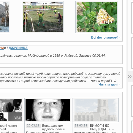
ото
64 фото
3 фото
Всі фотогалереї »
ЇНИ
» /
ДЖУЛИНКА
українець, селянин. Мобілізований в 1939 р. Рядовий. Загинув 00.06.44.
дяки наполегливій праці трудящих випустили продукції на загальну суму понад
ничої програми значною мірою сприяло розгортання соціалістичного
еревиконанні виробничих завдань показували робітники — члени партії І. Ф.
Читати далі »
овні жителі
25.03.18
Бершадським
18.03.18
ВИМОГИ ДО
ону!
відділом поліції
КАНДИДАТІВ: –
 працівники
Головного управління
громадянство України; – вік