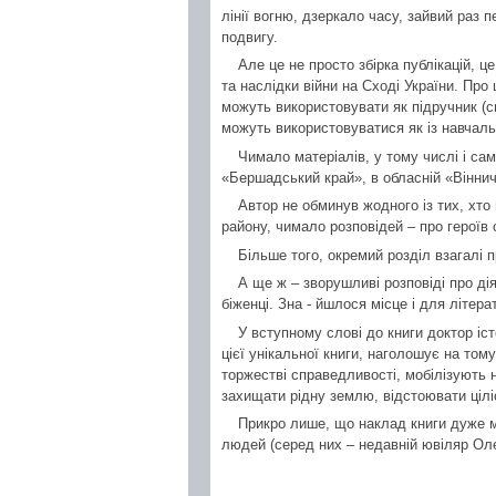
лінії вогню, дзеркало часу, зайвий раз 
подвигу.
Але це не просто збірка публікацій, ц
та наслідки війни на Сході України. Про 
можуть використовувати як підручник (сп
можуть використовуватися як із навчаль
Чимало матеріалів, у тому числі і сам
«Бершадський край», в обласній «Віннич
Автор не обминув жодного із тих, хто 
району, чимало розповідей – про герої
Більше того, окремий розділ взагалі 
А ще ж – зворушливі розповіді про дія
біженці. Зна - йшлося місце і для літер
У вступному слові до книги доктор іс
цієї унікальної книги, наголошує на том
торжестві справедливості, мобілізують н
захищати рідну землю, відстоювати цілі
Прикро лише, що наклад книги дуже м
людей (серед них – недавній ювіляр Оле