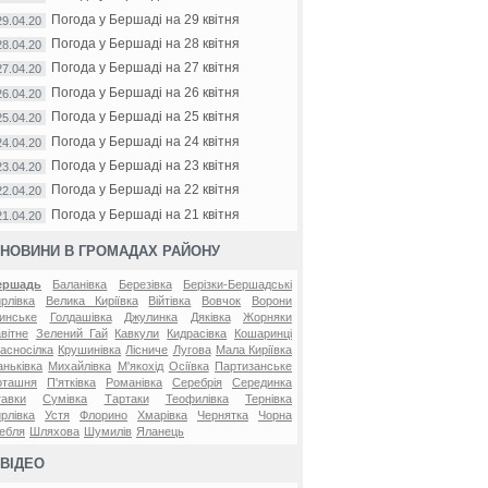
Погода у Бершаді на 29 квітня
29.04.20
Погода у Бершаді на 28 квітня
28.04.20
Погода у Бершаді на 27 квітня
27.04.20
Погода у Бершаді на 26 квітня
26.04.20
Погода у Бершаді на 25 квітня
25.04.20
Погода у Бершаді на 24 квітня
24.04.20
Погода у Бершаді на 23 квітня
23.04.20
Погода у Бершаді на 22 квітня
22.04.20
Погода у Бершаді на 21 квітня
21.04.20
НОВИНИ В ГРОМАДАХ РАЙОНУ
ершадь
Баланівка
Березівка
Берізки-Бершадські
рлівка
Велика Киріївка
Війтівка
Вовчок
Ворони
инське
Голдашівка
Джулинка
Дяківка
Жорняки
вітне
Зелений Гай
Кавкули
Кидрасівка
Кошаринці
асносілка
Крушинівка
Лісниче
Лугова
Мала Киріївка
ньківка
Михайлівка
М'якохід
Осіївка
Партизанське
оташня
П'ятківка
Романівка
Серебрія
Серединка
авки
Сумівка
Тартаки
Теофилівка
Тернівка
рлівка
Устя
Флорино
Хмарівка
Чернятка
Чорна
ебля
Шляхова
Шумилів
Яланець
ВІДЕО