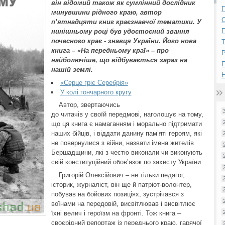
він відомий також як сумлінний дослідник
П
минувшини рідного краю, автор
п’ятнадцяти книг краєзнавчої тематики. У
П
нинішньому році був удостоєний звання
почесного крає - знавця України. Його нова
книга – «На передньому краї» – про
Р
найболючіше, що відбувається зараз на
нашій землі.
Н
«Серце гріє Серебрія»
У колі гончарного кругу
Автор, звертаючись
до читачів у своїй передмові, наголошує на тому,
що ця книга є намаганням і морально підтримати
наших бійців, і віддати данину пам’яті героям, які
не повернулися з війни, назвати імена жителів
Бершадщини, які з честю виконали чи виконують
свій конституційний обов’язок по захисту України.
Григорій Олексійович – не тільки педагог,
історик, журналіст, він ще й патріот-волонтер,
побував на бойових позиціях, зустрічався з
воїнами на передовій, висвітлював і висвітлює
їхні велич і героїзм на фронті. Тож книга –
своєрідний репортаж із переднього краю, гарячої