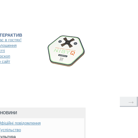
НТЕРАКТИВ
ас в гостях!
олошення
тті
оскоп
 сайт
→
НОВИНИ
фіційні повідомлення
успільство
Культура