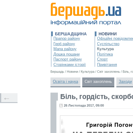
БЕРШАДЩИНА
НОВИНИ
Прапор району
Офіційні повідомле
Герб району
Суспільство
Мапа району
Культура
Дошка пошани
Політика
Паспорт району
Спорт
Сторінками історії
Привітання
Бершадь
/
Новини
/
Культура
/
Світ захоплень
/
Біль, г
Освіта і наука
Світ захоплень
Заходи
Біль, гордість, скорб
←
26 Листопада 2017, 09:00