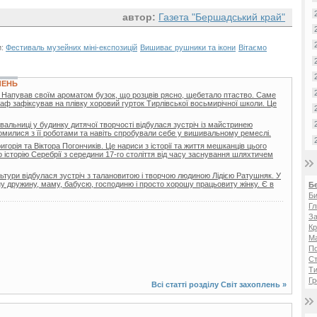
автор:
Газета "Бершадський край"
и:
Фестиваль музейних міні-експозицій
Вишиває рушники та ікони
Вітаємо
ЛЕНЬ
 Напував своїм ароматом бузок, що розцвів рясно, щебетало птаство. Саме
раф зафіксував на плівку хоровий гурток Тирлівської восьмирічної школи. Це
льниці у будинку дитячої творчості відбулася зустріч із майстринею
милися з її роботами та навіть спробували себе у вишивальному ремеслі.
игорія та Віктора Погончиків. Це нариси з історії та життя мешканців цього
о історію Серебрії з середини 17-го століття від часу заснування шляхтичем
ультури відбулася зустріч з талановитою і творчою людиною Лідією Ратушняк. У
рну дружину, маму, бабусю, господиню і просто хорошу працьовиту жінку. Є в
Б
Би
Гл
За
Кр
Ма
П
Ст
Ти
Гр
Всі статті розділу
Світ захоплень
»