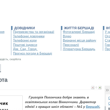
ДОВІДНИКИ
ЖИТТЯ БЕРШАДІ
І
ння
Підприємства та організації
Фотогалереї Бершаді
У н
Телефонні довідники
Відео
Ог
Телефонні коди
Визначні місця району
Ста
Поштові індекси
Персоналії
Гор
Дім. Сад. Город.
Літературна Бершадь
Про
Прогноз погоди в Бершаді
ордість, скорбота
ота
0
Григорія Погончика добре знають в
О
освітянських колах Вінниччини. Директор
С
однієї з кращих шкіл області – №1 у
Бершаді
,