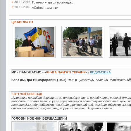
»
30.12.2016
Гран-прі у трьох номінаціях
»
30.12.2016
«Світові таланти»
ЦІКАВІ ФОТО
4 фото
3 фото
2 фото
МИ - ПАМ’ЯТАЄМО - «
КНИГА ПАМ’ЯТІ УКРАЇНИ
» /
КИДРАСІВКА
Бевз Дмитро Никифорович (1923)
1923 р., українець, селянин. Мобілізовани
З ІСТОРІЇ БЕРШАДІ
Цукровики постійно борються за впровадження на виробництві високої куль
виробничих планів багато уваги приділяється естетиці виробництва: цехи про
території заводу робітники посадили фруктовий сад, розбили квітники, заа
струмені невеликого фонтану, поруч - альтанки. В центрі скверу...
ГОЛОВНІ НОВИНИ БЕРШАДЩИНИ