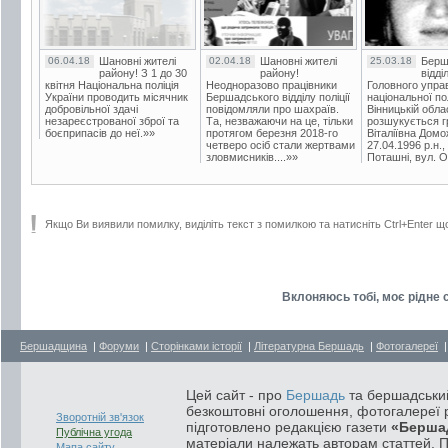
06.04.18
Шановні жителі
02.04.18
Шановні жителі
25.03.18
Берш
району! З 1 до 30
району!
відді
квітня Національна поліція
Неодноразово працівники
Головного упра
України проводить місячник
Бершадського відділу поліції
національної пол
добровільної здачі
повідомляли про шахраїв.
Вінницькій обла
незареєстрованої зброї та
Та, незважаючи на це, тільки
розшукується гр
боєприпасів до неї.»»
протягом березня 2018-го
Віталіївна Домо
четверо осіб стали жертвами
27.04.1996 р.н.,
зловмисників....»»
Поташні, вул. Ос
Якщо Ви виявили помилку, виділіть текст з помилкою та натисніть Ctrl+Enter щ
Вклоняюсь тобі, моє рідне 
Бершадщина
|
Форуми
|
Сторінками історії
|
Літературна Бершадь
|
Фотогалереї
Цей сайт - про
Бершадь
та бершадський
безкоштовні оголошення, фотогалереї р
Зворотній зв'язок
підготовлено редакцією газети
«Берша
Публічна угода
матеріали належать авторам статтей. 
Мапа сайту