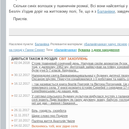
Скільки синіх волошок у пшеничнім розмаї, Всі вони найсвятіші у 
Безліч з'їздив доріг на життєвому полі, Те, що я з
Баланівки
, завдя
Приспів.
Населені пункти:
Баланівка
Релевантні матеріали:
«Баланівчанка» чарує піснею
на городі у Ганни Секрет
Теги:
«баланівчанка»
бужанка
з днем народження
ДИВІТЬСЯ ТАКОЖ В РОЗДІЛІ
СВІТ ЗАХОПЛЕНЬ
»
02.04.2018
Стояв травневий сонячний день. Напував своїм ароматом бузок, 
тоді, у далекому 1962-му, фотограф зафіксував на плівку хоровий
були учні 5-7 класів. Керувала...
»
30.12.2017
Напередодні свята Варваривишивальниці у будинку дитячої творчо
Оксаною Шуляр. Присутні ознайомилися з її роботами та навіть 
»
16.12.2017
– так називається книга братів Григорія та Віктора Погончиків. Це 
невеликого села. У книзі розкрито історію Серебрії з середини 17
Серебринським і до наших днів.
»
02.12.2017
У світлиці сільського будинку культури відбулася зустріч з тала
селі знають Лідію Іванівну як гарну дружину, маму, бабусю, госпо
неї ще дар – вміння і бажання...
»
26.11.2017
Біль, гордість, скорбота
»
11.11.2017
Щире слово про Поділля
»
07.10.2017
Палітра життя Анатолія Чміля
»
04.02.2017
Вклоняюсь тобі, моє рідне село