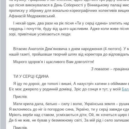
що пісня виконувалася в День Соборності у Вінницькому палаці мис
прописку у збірнику для вокально-хореографічних колективів вищих
Афанасій Медражевський.
І нехай один, два рази на рік пісня «Ти у серці єдина» злетить 
сердець і почуттів, буду від цього щасливим. Адже коли живе пісня
зорі, привітніше усміхаються люди.
Вітаємо Анатолія Дем’яновича з днем народження (4 лютого). У 
нашій газеті, пройшовши творчий шлях від коректора до відповідаль
Міцного здоров’я і щасливого Вам довголіття!
З повагою – працівни
ТИ У СЕРЦІ ЄДИНА
Я іду по дорозі, де тополі і вишні, А назустріч хатини з обіймами
Б'є моє джерело у родинній домівці, Зріс до сонця я тут, у моїй
Бал
Приспів.
Мати крила дала, батько – силу і волю, Українська земля – руш
Я вклоняюсь до ніг із погордою сина, Україно, ти у серці завжди єд
Мріють верби над ставом, усміхаються діти, Ой, як хочеться щиро 
Де б не жив, не бував у безмежному світі, За мій рід і село залишаю
Приспів.