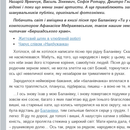
Назарій Яремчук, Василь Зінкевич, Софія Ротару, Дмитро Гн
відомі і поки що менш знані артисти. А ще приваблюють за
шанувальників публіки, оригінальні фотознімки.
Побачить світ і вміщена в книзі пісня про Баланівку «Ти у 
композитором Афанасієм Медражевським, також нашим зем
читачам «Бершадського краю».
Життєвий шлях в улюбленій роботі
Чарує співом «Надбужанка»
Хотілося, ой як хотілося написати пісню про рідну Баланівку. Ска
не насмілювався. Мабуть, від того, що народився і виріс у цьому, 
хоч ніби знаю його історичне коріння, самобутніх людей. Пісня до ци
родючим зерном землі, не могла злетіти на світ Божий, торкнутися 
ось цієї невеличкої книги, яку незабаром ви триматимете в руках.
Зародилося неймовірне бажання, аби «баланівчанка» вплелася в 
як часто трапляється, плануєш, підбираєш, пишеш – а воно не те, 
…І ось знову їхав у мою Баланівку, і знову повертався подумки у
зовсім юні сосни, багато з яких пам’ятаю від дня їхнього благословен
вишні, на старенькі хати, що колись чепурилися на всю округу, на 
була відстань до
Баланівки
, тим сильніше билося серце у грудях. 
легко: Я іду по дорозі, де тополі і вишні, А назустріч хатини з об
юність, звідси пролягла стежина у широкий світ: Мати крила дала, 
– рушниковую долю… Ось так, рядок за рядком, народився вірш, як