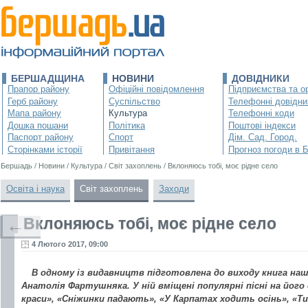
БЕРШАДЩИНА
НОВИНИ
ДОВІДНИКИ
Прапор району
Офіційні повідомлення
Підприємства та ор
Герб району
Суспільство
Телефонні довідни
Мапа району
Культура
Телефонні коди
Дошка пошани
Політика
Поштові індекси
Паспорт району
Спорт
Дім. Сад. Город.
Сторінками історії
Привітання
Прогноз погоди в 
Бершадь
/
Новини
/
Культура
/
Світ захоплень
/
Вклоняюсь тобі, моє рідне село
Освіта і наука
Світ захоплень
Заходи
Вклоняюсь тобі, моє рідне село
←
4 Лютого 2017, 09:00
В одному із видавництв підготовлена до виходу книга наш
Анатолія Фартушняка. У ній вміщені популярні пісні на його 
краси», «Сніжинки падають», «У Карпатах ходить осінь», «Ти