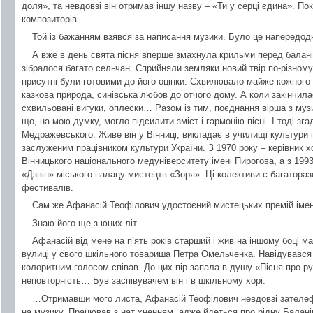
доля», та невдовзі він отримав іншу назву – «Ти у серці єдина». П
композиторів.
Той із бажанням взявся за написання музики. Було це напередодн
А вже в день свята пісня вперше змахнула крильми перед балан
зібралося багато сельчан. Сприйняли земляки новий твір по-різному,
присутні були готовими до його оцінки. Схвилювало майже кожного
казкова природа, синівська любов до отчого дому. А коли закінчила
схвильовані вигуки, оплески… Разом із тим, поєднання вірша з муз
що, на мою думку, могло підсилити зміст і гармонію пісні. І тоді з
Медражевського. Живе він у Вінниці, викладає в училищі культури і
заслуженим працівником культури України. З 1970 року – керівник 
Вінницького національного медуніверситету імені Пирогова, а з 19
«Дзвін» міського палацу мистецтв «Зоря». Ці колективи є багатора
фестивалів.
Сам же Афанасій Теофілович удостоєний мистецьких премій імені
Знаю його ще з юних літ.
Афанасій від мене на п’ять років старший і жив на іншому боці м
вулиці у свого шкільного товариша Петра Омельченка. Навідувався 
колоритним голосом співав. До цих пір запала в душу «Пісня про ру
неповторність… Був заспівувачем він і в шкільному хорі.
…Отримавши мого листа, Афанасій Теофілович невдовзі зателеф
на музику. Працював з нат хненням, адже йдеться про рідну Балан