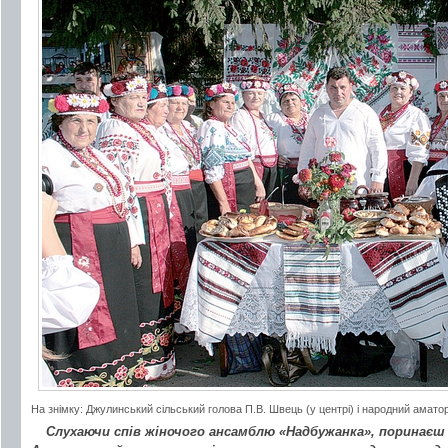
На знімку: Джулинський сільський голова П.В. Швець (у центрі) і народний ама
Слухаючи спів жіночого ансамблю «Надбужанка», поринаєш 