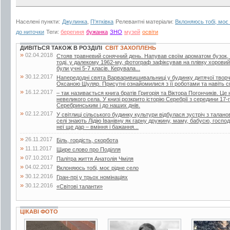
Населені пункти:
Джулинка
,
П'ятківка
Релевантні матеріали:
Вклоняюсь тобі, моє 
до ниточки
Теги:
берегиня
бужанка
ЗНО
музей
освіти
ДИВІТЬСЯ ТАКОЖ В РОЗДІЛІ
СВІТ ЗАХОПЛЕНЬ
»
02.04.2018
Стояв травневий сонячний день. Напував своїм ароматом бузок, 
тоді, у далекому 1962-му, фотограф зафіксував на плівку хоровий
були учні 5-7 класів. Керувала...
»
30.12.2017
Напередодні свята Варваривишивальниці у будинку дитячої творчо
Оксаною Шуляр. Присутні ознайомилися з її роботами та навіть 
»
16.12.2017
– так називається книга братів Григорія та Віктора Погончиків. Це 
невеликого села. У книзі розкрито історію Серебрії з середини 17
Серебринським і до наших днів.
»
02.12.2017
У світлиці сільського будинку культури відбулася зустріч з тала
селі знають Лідію Іванівну як гарну дружину, маму, бабусю, госпо
неї ще дар – вміння і бажання...
»
26.11.2017
Біль, гордість, скорбота
»
11.11.2017
Щире слово про Поділля
»
07.10.2017
Палітра життя Анатолія Чміля
»
04.02.2017
Вклоняюсь тобі, моє рідне село
»
30.12.2016
Гран-прі у трьох номінаціях
»
30.12.2016
«Світові таланти»
ЦІКАВІ ФОТО
4 фото
3 фото
3 фото