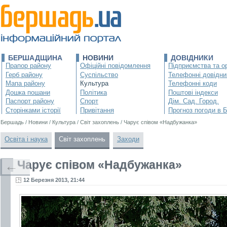
БЕРШАДЩИНА
НОВИНИ
ДОВІДНИКИ
Прапор району
Офіційні повідомлення
Підприємства та ор
Герб району
Суспільство
Телефонні довідни
Мапа району
Культура
Телефонні коди
Дошка пошани
Політика
Поштові індекси
Паспорт району
Спорт
Дім. Сад. Город.
Сторінками історії
Привітання
Прогноз погоди в 
Бершадь
/
Новини
/
Культура
/
Світ захоплень
/
Чарує співом «Надбужанка»
Освіта і наука
Світ захоплень
Заходи
Чарує співом «Надбужанка»
←
12 Березня 2013, 21:44