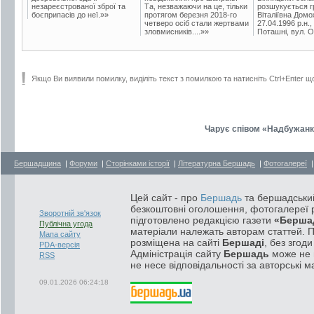
незареєстрованої зброї та
Та, незважаючи на це, тільки
розшукується гр
боєприпасів до неї.»»
протягом березня 2018-го
Віталіївна Домо
четверо осіб стали жертвами
27.04.1996 р.н.,
зловмисників....»»
Поташні, вул. Ос
Якщо Ви виявили помилку, виділіть текст з помилкою та натисніть Ctrl+Enter щ
Чарує співом «Надбужанка
Бершадщина
|
Форуми
|
Сторінками історії
|
Літературна Бершадь
|
Фотогалереї
Цей сайт - про
Бершадь
та бершадський
безкоштовні оголошення, фотогалереї р
Зворотній зв'язок
підготовлено редакцією газети
«Берша
Публічна угода
матеріали належать авторам статтей. 
Мапа сайту
розміщена на сайті
Бершаді
, без згод
PDA-версія
Адміністрація сайту
Бершадь
може не п
RSS
не несе відповідальності за авторські м
09.01.2026 06:24:18