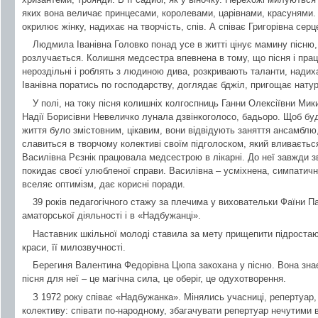
яких вона величає принцесами, королевами, царівнами, красунями.
окрилює жінку, надихає на творчість, спів. А співає Григорівна сер
Людмила Іванівна Головко понад усе в житті цінує мамину пісню,
розлучається. Колишня медсестра впевнена в тому, що пісня і праця
нероздільні і роблять з людиною дива, розкривають таланти, надих
Іванівна поратись по господарству, доглядає бджіл, пригощає натур
У полі, на току пісня колишніх колгоспниць Ганни Олексіївни Мик
Надії Борисівни Невеличко лунала дзвінкоголосо, бадьоро. Щоб буд
життя було змістовним, цікавим, вони відвідують заняття ансамбл
славиться в творчому колективі своїм підголоском, який вливається
Василівна Рєзнік працювала медсестрою в лікарні. До неї завжди з
покидає своєї улюбленої справи. Василівна – усміхнена, симпатична
вселяє оптимізм, дає корисні поради.
39 років педагогічного стажу за плечима у виховательки Фаїни П
аматорської діяльності і в «Надбужанці».
Наставник шкільної молоді ставила за мету прищепити підростаюч
краси, її милозвучності.
Берегиня Валентина Федорівна Цюпа закохана у пісню. Вона зна
пісня для неї – це магічна сила, це оберіг, це одухотворення.
З 1972 року співає «Надбужанка». Мінялись учасниці, репертуар, 
колективу: співати по-народному, збагачувати репертуар нечутими в