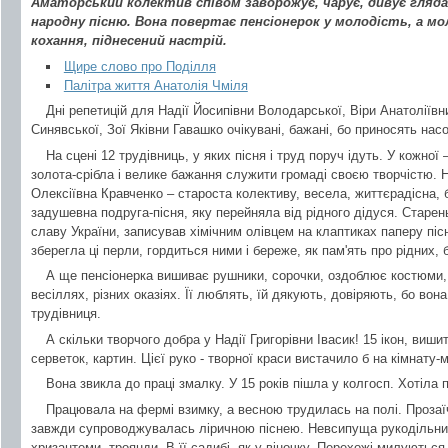
Аматорський колектив співом заворожує, чарує, дивує глядач
народну пісню. Вона повертає пенсіонерок у молодість, а мо
кохання, піднесений настрій.
Щире слово про Поділля
Палітра життя Анатолія Чміля
Дні репетицій для Надії Йосипівни Володарської, Віри Анатоліївн
Синявської, Зої Яківни Гавашко очікувані, бажані, бо приносять нас
На сцені 12 трудівниць, у яких пісня і труд поруч ідуть. У кожної
золота-срібла і велике бажання служити громаді своєю творчістю. 
Олексіївна Кравченко – староста колективу, весела, життєрадісна, б
задушевна подруга-пісня, яку перейняла від рідного дідуся. Старен
славу України, записував хімічним олівцем на клаптиках паперу піс
зберегла ці перли, гордиться ними і береже, як пам'ять про рідних,
А ще пенсіонерка вишиває рушники, сорочки, оздоблює костюми, 
весіллях, різних оказіях. Її люблять, їй дякують, довіряють, бо во
трудівниця.
А скільки творчого добра у Надії Григорівни Івасик! 15 ікон, виш
серветок, картин. Цієї руко - творної краси вистачило б на кімнату-
Вона звикла до праці змалку. У 15 років пішла у колгосп. Хотіла
Працювала на фермі взимку, а весною трудилась на полі. Прозаї
завжди супроводжувалась ліричною піснею. Невсипуща рукодільни
хризантеми, троянди. В її садибі, як у віночку. Перехожі милуютьс