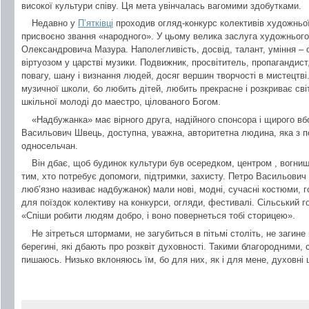
високої культури співу. Ця мета увінчалась вагомими здобутками.
Недавно у
П’ятківці
проходив огляд-конкурс колективів художньої
присвоєно звання «народного». У цьому велика заслуга художнього
Олександровича Мазура. Наполегливість, досвід, талант, уміння – о
віртуозом у царстві музики. Подвижник, просвітитель, пропагандис
повагу, шану і визнання людей, досяг вершин творчості в мистецтві
музичної школи, бо любить дітей, любить прекрасне і розкриває св
шкільної молоді до маестро, цілованого Богом.
«Надбужанка» має вірного друга, надійного спонсора і щирого вб
Васильович Швець, доступна, уважна, авторитетна людина, яка з п
односельчан.
Він дбає, щоб будинок культури був осередком, центром , вогни
тим, хто потребує допомоги, підтримки, захисту. Петро Васильович п
люб’язно називає надбужанок) мали нові, модні, сучасні костюми, 
для поїздок колективу на конкурси, огляди, фестивалі. Сільський гол
«Спіши робити людям добро, і воно повернеться тобі сторицею».
Не зітреться штормами, не загубиться в пітьмі століть, не загине 
берегині, які дбають про розквіт духовності. Такими благородними
пишаюсь. Низько вклоняюсь їм, бо для них, як і для мене, духовні ц