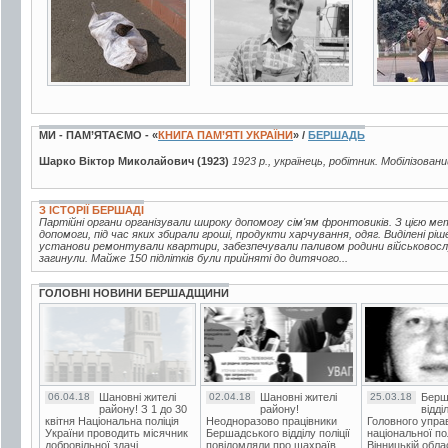
МИ - ПАМ’ЯТАЄМО - «
КНИГА ПАМ’ЯТІ УКРАЇНИ
» /
БЕРШАДЬ
Шарко Віктор Миколайович (1923)
1923 р., українець, робітник. Мобілізовани
З ІСТОРІЇ БЕРШАДІ
Партійні органи організували широку допомогу сім'ям фронтовиків. З цією м
допомоги, під час яких збирали гроші, продукти харчування, одяг. Виділені р
установи ремонтували квартири, забезпечували паливом родини військовослу
загинули. Майже 150 підлітків були прийняті до дитячого...
ГОЛОВНІ НОВИНИ БЕРШАДЩИНИ
06.04.18
Шановні жителі
02.04.18
Шановні жителі
25.03.18
Берш
району! З 1 до 30
району!
відді
квітня Національна поліція
Неодноразово працівники
Головного упра
України проводить місячник
Бершадського відділу поліції
національної пол
добровільної здачі
повідомляли про шахраїв.
Вінницькій обла