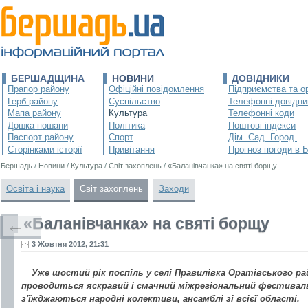
БЕРШАДЩИНА
НОВИНИ
ДОВІДНИКИ
Прапор району
Офіційні повідомлення
Підприємства та ор
Герб району
Суспільство
Телефонні довідни
Мапа району
Культура
Телефонні коди
Дошка пошани
Політика
Поштові індекси
Паспорт району
Спорт
Дім. Сад. Город.
Сторінками історії
Привітання
Прогноз погоди в 
Бершадь
/
Новини
/
Культура
/
Світ захоплень
/
«Баланівчанка» на святі борщу
Освіта і наука
Світ захоплень
Заходи
«Баланівчанка» на святі борщу
←
3 Жовтня 2012, 21:31
Уже шостий рік поспіль у селі Правилівка Оратівського ра
проводиться яскравий і смачний міжрегіональний фестиваль
з'їжджаються народні колективи, ансамблі зі всієї області.