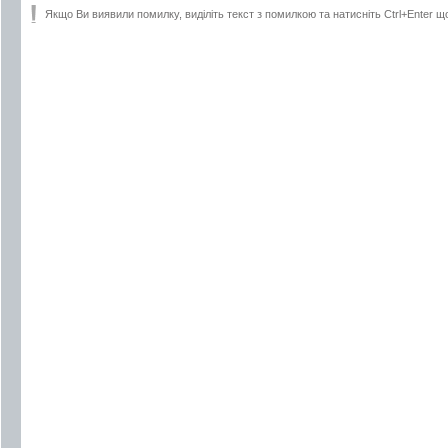
Якщо Ви виявили помилку, виділіть текст з помилкою та натисніть Ctrl+Enter щ