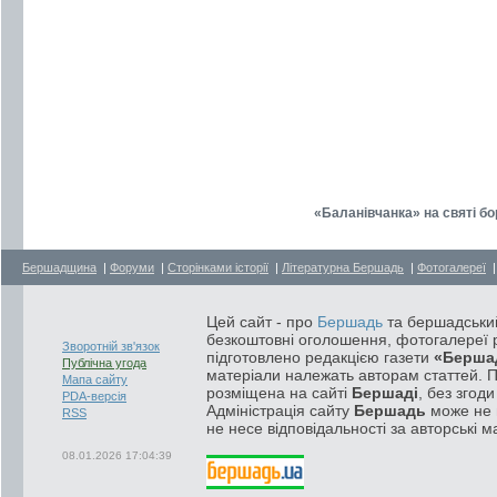
«Баланівчанка» на святі бо
Бершадщина
|
Форуми
|
Сторінками історії
|
Літературна Бершадь
|
Фотогалереї
Цей сайт - про
Бершадь
та бершадський
безкоштовні оголошення, фотогалереї р
Зворотній зв'язок
підготовлено редакцією газети
«Берша
Публічна угода
матеріали належать авторам статтей. 
Мапа сайту
розміщена на сайті
Бершаді
, без згод
PDA-версія
Адміністрація сайту
Бершадь
може не п
RSS
не несе відповідальності за авторські м
08.01.2026 17:04:39