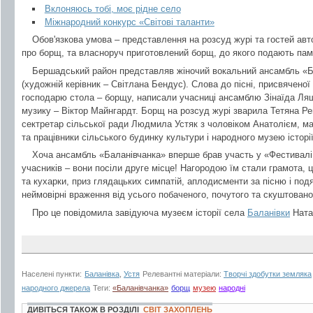
Вклоняюсь тобі, моє рідне село
Міжнародний конкурс «Світові таланти»
Обов'язкова умова – представлення на розсуд журі та гостей авто
про борщ, та власноруч приготовлений борщ, до якого подають пам
Бершадський район представляв жіночий вокальний ансамбль «Б
(художній керівник – Світлана Бендус). Слова до пісні, присвячен
господарю стола – борщу, написали учасниці ансамблю Зінаїда Ляше
музику – Віктор Майнгардт. Борщ на розсуд журі зварила Тетяна Ре
сектретар сільської ради Людмила Устяк з чоловіком Анатолієм, 
та працівники сільського будинку культури і народного музею історі
Хоча ансамбль «Баланівчанка» вперше брав участь у «Фестивалі 
учасників – вони посіли друге місце! Нагородою їм стали грамота, 
та кухарки, приз глядацьких симпатій, аплодисменти за пісню і под
неймовірні враження від усього побаченого, почутого та скуштовано
Про це повідомила завідуюча музеєм історії села
Баланівки
Ната
Населені пункти:
Баланівка
,
Устя
Релевантні матеріали:
Творчі здобутки земляка
народного джерела
Теги:
«Баланівчанка»
борщ
музею
народні
ДИВІТЬСЯ ТАКОЖ В РОЗДІЛІ
СВІТ ЗАХОПЛЕНЬ