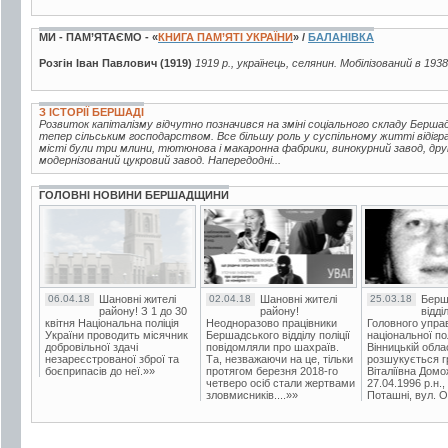
МИ - ПАМ’ЯТАЄМО - «
КНИГА ПАМ’ЯТІ УКРАЇНИ
» /
БАЛАНІВКА
Розгін Іван Павлович (1919)
1919 р., українець, селянин. Мобілізований в 1938
З ІСТОРІЇ БЕРШАДІ
Розвиток капіталізму відчутно позначився на зміні соціального складу Берш
тепер сільським господарством. Все більшу роль у суспільному житті відігр
місті були три млини, тютюнова і макаронна фабрики, винокурний завод, друк
модернізований цукровий завод. Напередодні...
ГОЛОВНІ НОВИНИ БЕРШАДЩИНИ
06.04.18
Шановні жителі
02.04.18
Шановні жителі
25.03.18
Берш
району! З 1 до 30
району!
відді
квітня Національна поліція
Неодноразово працівники
Головного упра
України проводить місячник
Бершадського відділу поліції
національної пол
добровільної здачі
повідомляли про шахраїв.
Вінницькій обла
незареєстрованої зброї та
Та, незважаючи на це, тільки
розшукується гр
боєприпасів до неї.»»
протягом березня 2018-го
Віталіївна Домо
четверо осіб стали жертвами
27.04.1996 р.н.,
зловмисників....»»
Поташні, вул. Ос