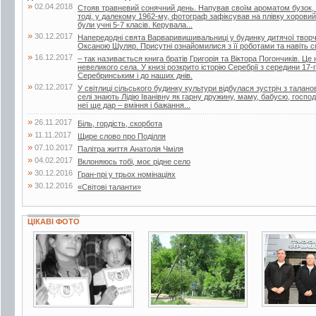
»
02.04.2018
Стояв травневий сонячний день. Напував своїм ароматом бузок, 
тоді, у далекому 1962-му, фотограф зафіксував на плівку хоровий
були учні 5-7 класів. Керувала...
»
30.12.2017
Напередодні свята Варваривишивальниці у будинку дитячої творчо
Оксаною Шуляр. Присутні ознайомилися з її роботами та навіть 
»
16.12.2017
– так називається книга братів Григорія та Віктора Погончиків. Це 
невеликого села. У книзі розкрито історію Серебрії з середини 17
Серебринським і до наших днів.
»
02.12.2017
У світлиці сільського будинку культури відбулася зустріч з тала
селі знають Лідію Іванівну як гарну дружину, маму, бабусю, госпо
неї ще дар – вміння і бажання...
»
26.11.2017
Біль, гордість, скорбота
»
11.11.2017
Щире слово про Поділля
»
07.10.2017
Палітра життя Анатолія Чміля
»
04.02.2017
Вклоняюсь тобі, моє рідне село
»
30.12.2016
Гран-прі у трьох номінаціях
»
30.12.2016
«Світові таланти»
ЦІКАВІ ФОТО
3 фото
7 фото
3 фото