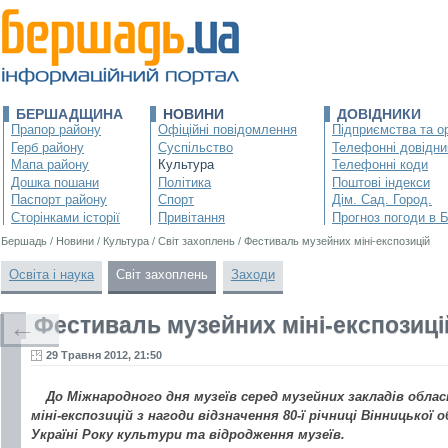
БЕРШАДЩИНА
НОВИНИ
ДОВІДНИКИ
Прапор району
Офіційні повідомлення
Підприємства та ор
Герб району
Суспільство
Телефонні довідни
Мапа району
Культура
Телефонні коди
Дошка пошани
Політика
Поштові індекси
Паспорт району
Спорт
Дім. Сад. Город.
Сторінками історії
Привітання
Прогноз погоди в 
Бершадь
/
Новини
/
Культура
/
Світ захоплень
/
Фестиваль музейних міні-експозицій
Освіта і наука
Світ захоплень
Заходи
Фестиваль музейних міні-експозиці
←
29 Травня 2012, 21:50
До Міжнародного дня музеїв серед музейних закладів обл
міні-експозицій з нагоди відзначення 80-ї річниці Вінницької
Україні Року культури та відродження музеїв.