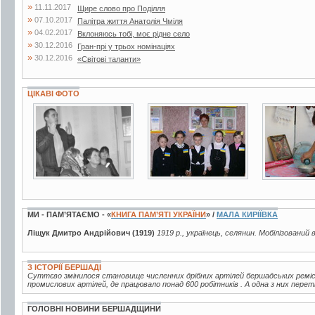
»
11.11.2017
Щире слово про Поділля
»
07.10.2017
Палітра життя Анатолія Чміля
»
04.02.2017
Вклоняюсь тобі, моє рідне село
»
30.12.2016
Гран-прі у трьох номінаціях
»
30.12.2016
«Світові таланти»
ЦІКАВІ ФОТО
2 фото
4 фото
8 фото
МИ - ПАМ’ЯТАЄМО - «
КНИГА ПАМ’ЯТІ УКРАЇНИ
» /
МАЛА КИРІЇВКА
Ліщук Дмитро Андрійович (1919)
1919 р., українець, селянин. Мобілізований 
З ІСТОРІЇ БЕРШАДІ
Суттєво змінилося становище численних дрібних артілей бершадських ремісни
промислових артілей, де працювало понад 600 робітників . А одна з них пере
ГОЛОВНІ НОВИНИ БЕРШАДЩИНИ