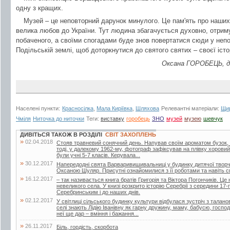
одну з кращих.
Музей – це неповторний дарунок минулого. Це пам'ять про наших п
велика любов до України. Тут людина збагачується духовно, отрим
побаченого, а своїми спогадами буде знов повертатися сюди у непо
Подільській землі, щоб доторкнутися до святого святих – своєї істор
Оксана ГОРОБЕЦЬ, ди
Населені пункти:
Красносілка
,
Мала Киріївка
,
Шляхова
Релевантні матеріали:
Щир
Чміля
Ниточка до ниточки
Теги:
виставку
горобець
ЗНО
музей
музею
шевчук
ДИВІТЬСЯ ТАКОЖ В РОЗДІЛІ
СВІТ ЗАХОПЛЕНЬ
»
02.04.2018
Стояв травневий сонячний день. Напував своїм ароматом бузок, 
тоді, у далекому 1962-му, фотограф зафіксував на плівку хоровий
були учні 5-7 класів. Керувала...
»
30.12.2017
Напередодні свята Варваривишивальниці у будинку дитячої творчо
Оксаною Шуляр. Присутні ознайомилися з її роботами та навіть 
»
16.12.2017
– так називається книга братів Григорія та Віктора Погончиків. Це 
невеликого села. У книзі розкрито історію Серебрії з середини 17
Серебринським і до наших днів.
»
02.12.2017
У світлиці сільського будинку культури відбулася зустріч з тала
селі знають Лідію Іванівну як гарну дружину, маму, бабусю, госпо
неї ще дар – вміння і бажання...
»
26.11.2017
Біль, гордість, скорбота