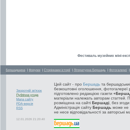
Фестиваль музейних міні-експ
Бершадщина
|
Форуми
|
Сторінками історії
|
Літературна Бершадь
|
Фотогалереї
Цей сайт - про
Бершадь
та бершадський
безкоштовні оголошення, фотогалереї р
Зворотній зв'язок
підготовлено редакцією газети
«Берша
Публічна угода
матеріали належать авторам статтей. 
Мапа сайту
розміщена на сайті
Бершаді
, без згод
PDA-версія
Адміністрація сайту
Бершадь
може не п
RSS
не несе відповідальності за авторські м
12.01.2026 21:20:40