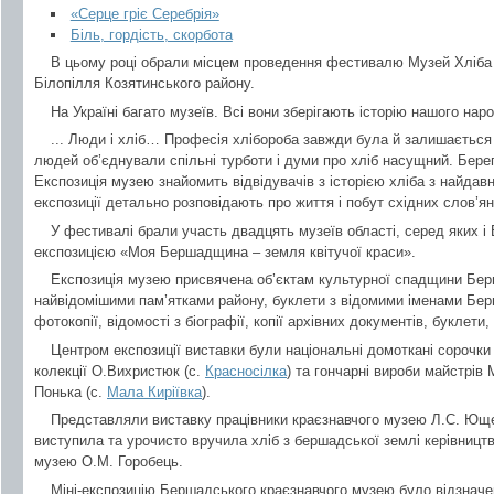
«Серце гріє Серебрія»
Біль, гордість, скорбота
В цьому році обрали місцем проведення фестивалю Музей Хліба 
Білопілля Козятинського району.
На Україні багато музеїв. Всі вони зберігають історію нашого наро
... Люди і хліб… Професія хлібороба завжди була й залишається 
людей об’єднували спільні турботи і думи про хліб насущний. Берегт
Експозиція музею знайомить відвідувачів з історією хліба з найдав
експозиції детально розповідають про життя і побут східних слов’ян
У фестивалі брали участь двадцять музеїв області, серед яких і 
експозицією «Моя Бершадщина – земля квітучої краси».
Експозиція музею присвячена об’єктам культурної спадщини Бер
найвідомішими пам’ятками району, буклети з відомими іменами Бер
фотокопії, відомості з біографії, копії архівних документів, буклети,
Центром експозиції виставки були національні домоткані сорочки 
колекції О.Вихристюк (с.
Красносілка
) та гончарні вироби майстрів 
Понька (с.
Мала Киріївка
).
Представляли виставку працівники краєзнавчого музею Л.С. Юще
виступила та урочисто вручила хліб з бершадської землі керівництв
музею О.М. Горобець.
Міні-експозицію Бершадського краєзнавчого музею було відзначе