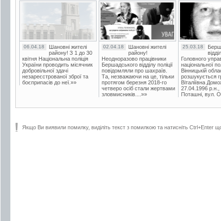
06.04.18
Шановні жителі
02.04.18
Шановні жителі
25.03.18
Берш
району! З 1 до 30
району!
відді
квітня Національна поліція
Неодноразово працівники
Головного упра
України проводить місячник
Бершадського відділу поліції
національної пол
добровільної здачі
повідомляли про шахраїв.
Вінницькій обла
незареєстрованої зброї та
Та, незважаючи на це, тільки
розшукується гр
боєприпасів до неї.»»
протягом березня 2018-го
Віталіївна Домо
четверо осіб стали жертвами
27.04.1996 р.н.,
зловмисників....»»
Поташні, вул. Ос
Якщо Ви виявили помилку, виділіть текст з помилкою та натисніть Ctrl+Enter щ