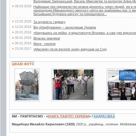
Володимир Зарічанський, Василь Максим’юк та волонтер Аліна М
»
08.03.2018
Найкраще про підприємство можна дізнатись через людей, які в 
напередодні Міжнародного жіночого свята ми знайомимо вас із жі
батьківщині будувати кар’єру та покращувати...
»
13.02.2018
За мужність і відвагу
»
13.02.2018
Від «Надбужанки» – захисникам України
»
20.01.2018
«Кинувшись на рейки, я відштовхнув Віталика, а сам уже відскочи
»
06.01.2018
Вітаємо земляка!
»
06.01.2018
Мати - героїня
»
23.09.2017
«Масяня» після весілля знову вирушив на Схід
ЦІКАВІ ФОТО
13 фото
2 фото
1 фото
МИ - ПАМ’ЯТАЄМО - «
КНИГА ПАМ’ЯТІ УКРАЇНИ
» /
КИДРАСІВКА
Мацибора Михайло Кирилович (1920)
1920 р., українець, селянин. Мобілізов