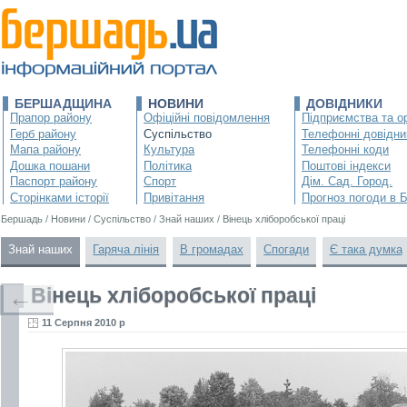
БЕРШАДЩИНА
НОВИНИ
ДОВІДНИКИ
Прапор району
Офіційні повідомлення
Підприємства та ор
Герб району
Суспільство
Телефонні довідни
Мапа району
Культура
Телефонні коди
Дошка пошани
Політика
Поштові індекси
Паспорт району
Спорт
Дім. Сад. Город.
Сторінками історії
Привітання
Прогноз погоди в 
Бершадь
/
Новини
/
Суспільство
/
Знай наших
/
Вінець хліборобської праці
Знай наших
Гаряча лінія
В громадах
Спогади
Є така думка
Вінець хліборобської праці
←
11 Серпня 2010 р