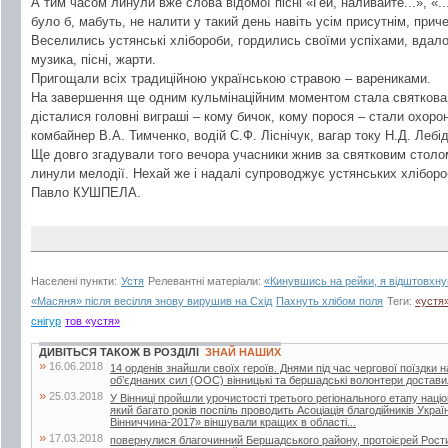
А тим часом линули вже слова відомої пісні «Гей, наливайте...», «...
було б, мабуть, не налити у такий день навіть усім присутнім, при
Веселились устянські хлібороби, гордились своїми успіхами, вда
музика, пісні, жарти.
Пригощали всіх традиційною українською стравою – варениками.
На завершення ще одним кульмінаційним моментом стала святкова
дісталися головні виграші – кому бичок, кому порося – стали охор
комбайнер В.А. Тимченко, водій С.Ф. Ліснічук, вагар току Н.Д. Лебід
Ще довго згадували того вечора учасники жнив за святковим столом
линули мелодії. Нехай же і надалі супроводжує устянських хліборо
Павло КУШПЕЛА.
Населені пункти:
Устя
Релевантні матеріали:
«Кинувшись на рейки, я відштовхнув
«Масяня» після весілля знову вирушив на Схід
Пахнуть хлібом поля
Теги:
«устя
снігур
тов «устя»
ДИВІТЬСЯ ТАКОЖ В РОЗДІЛІ
ЗНАЙ НАШИХ
»
16.06.2018
14 орденів знайшли своїх героїв. Днями під час чергової поїздки 
об’єднаних сил (ООС) вінницькі та бершадські волонтери достави
»
25.03.2018
У Вінниці пройшли урочистості третього регіонального етапу наці
який багато років поспіль проводить Асоціація благодійників Укра
Вінниччина-2017» віншували кращих в області...
»
17.03.2018
повернулися благочинний Бершадського району, протоієрей Рости