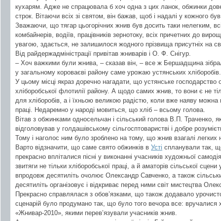
кухарям. Адже не спрацювала б хоч одна з цих ланок, обжинки дов
строк. Вітаючи всіх зі святом, він бажав, щоб і надалі у кожного був 
Зважаючи, що тягар цьогорічних жнив був досить таки нелегким, вс
комбайнерів, водіїв, працівників зернотоку, всіх причетних до вир
увагою, здається, не залишилося жодного прізвища присутніх на свя
Від райдержадміністрації привітав жниварів і О. Ф. Снігур.
– Хоч важкими були жнива, – сказав він, – все ж Бершадщина зібрал
у загальному короваєві району саме урожаю устянських хліборобів.
У цьому місці якраз доречно нагадати, що устянське господарство о
хліборобської флотилії району. А щодо самих жнив, то вони є не т
для хліборобів, а і їхньою великою радістю, коли вже наяву можна 
праці. Недаремно у народі мовиться, що хліб – всьому голова.
Вітав з обжинками односельчан і сільський голова В.П. Траченко, як
відголовував у голдашівському сільгосптоваристві і добре розумієт
Тому і наголос ним було зроблено на тому, що жнив взагалі легких 
Варто відзначити, що саме свято обжинків в
Усті
спланували так, що
прекрасно впліталися пісні у виконанні учасників художньої самоді
звитяги не тільки хліборобської праці, а й аматорів сільської сцени
впродовж десятиліть очолює Олександр Савченко, а також сільськи
десятиліть організовує і відкриває перед ними світ мистецтва Оле
Прекрасно справлялася з обов’язками, що також додавало урочистос
сценарій було продумано так, що було того вечора все: вручалися хл
«Жнивар-2010», якими перев’язували учасників жнив.