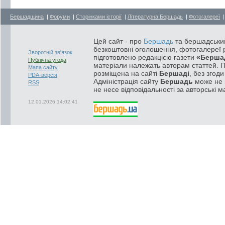
Бершадщина
|
Форуми
|
Сторінками історії
|
Літературна Бершадь
|
Фотогалереї
Цей сайт - про
Бершадь
та бершадський
безкоштовні оголошення, фотогалереї р
Зворотній зв'язок
підготовлено редакцією газети
«Берша
Публічна угода
матеріали належать авторам статтей. 
Мапа сайту
розміщена на сайті
Бершаді
, без згод
PDA-версія
Адміністрація сайту
Бершадь
може не п
RSS
не несе відповідальності за авторські м
12.01.2026 14:02:41