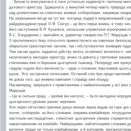
Урочисто вписувалася в тихе устянське надвечір’я і велична мел
духового оркестру. Здавалося, у минулий четвер навіть природа з
над розімлілими на спекотних жнивах хліборобами, закривши хмара
На запрошення місця на тут же, посеред подвір’я імпровізованій сце
райдержадміністрації О.Ф. Снігур – це його перші жнива, в тому числ
його заступників В.Я. Кушпела, начальник управління агропромисло
В.С. Бондаренко і, звичайно ж, директор товариства П.Г. Марущак т
З протилежного боку плічо-пліч примостилися на лавочках безпосер
збирально-транспортних загонів, так і обслуговуючих жниварів підро
Тим часом здаля, надаючи дійству якоїсь особливої величності, на
незатихаючу мелодію оркестру, жінки та дівчата у святкових вишив
спеченими вже із борошна цьогорічної пшениці. Попереду них кроку
гордою ходою його величність – один з головних персонажів цього д
руках. Усіх зустрічали оплесками. Останній сніп був представлений
як доказ того, що жнивна кампанія і справді вже позаду.
Насамперед, звернувся з привітаннями з найвеличнішим у всі віки с
Марущак.
– Це ж скільки праці, – зробив він наголос, – було вкладено впродов
цьогорічного урожаю ранніх зернових.
Хоч через об’єктивні причини дещо менше зерна видав на гора цех 
полях, хлібороби, за його словами, зокрема комбайнери, потрудилис
настільки нестандартних, спекотних цьогорічних умовах справитися
навантаженням на комбайн. Найкращими, найтеплішими словами дяк
величну працю не тільки комбайнерам, а й жаткарям, механізаторам,