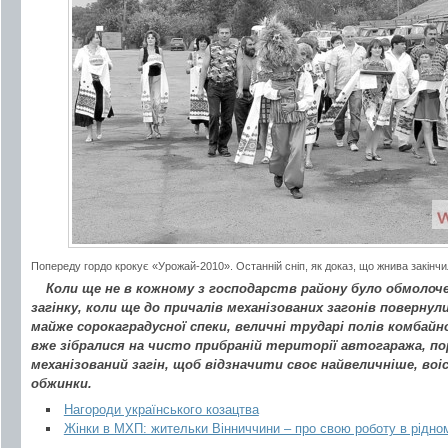
Попереду гордо крокує «Урожай-2010». Останній сніп, як доказ, що жнива закінчи
Коли ще не в кожному з господарств району було обмолоч
загінку, коли ще до причалів механізованих загонів повернули
майже сорокаградусної спеки, величні трударі полів комбайно
вже зібралися на чисто прибраній території автогаража, по
механізований загін, щоб відзначити своє найвеличніше, воі
обжинки.
Нагороди українського козацтва
Жінки в МХП: жительки Вінниччини – про свою роботу в рідно