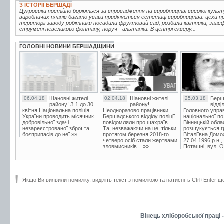
З ІСТОРІЇ БЕРШАДІ
Цукровики постійно борються за впровадження на виробництві високої куль
виробничих планів багато уваги приділяється естетиці виробництва: цехи про
території заводу робітники посадили фруктовий сад, розбили квітники, заа
струмені невеликого фонтану, поруч - альтанки. В центрі скверу...
ГОЛОВНІ НОВИНИ БЕРШАДЩИНИ
06.04.18
Шановні жителі
02.04.18
Шановні жителі
25.03.18
Берш
району! З 1 до 30
району!
відді
квітня Національна поліція
Неодноразово працівники
Головного упра
України проводить місячник
Бершадського відділу поліції
національної пол
добровільної здачі
повідомляли про шахраїв.
Вінницькій обла
незареєстрованої зброї та
Та, незважаючи на це, тільки
розшукується гр
боєприпасів до неї.»»
протягом березня 2018-го
Віталіївна Домо
четверо осіб стали жертвами
27.04.1996 р.н.,
зловмисників....»»
Поташні, вул. Ос
Якщо Ви виявили помилку, виділіть текст з помилкою та натисніть Ctrl+Enter щ
Вінець хліборобської праці