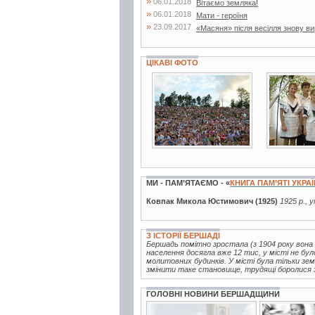
»
06.01.2018
Вітаємо земляка!
»
06.01.2018
Мати - героїня
»
23.09.2017
«Масяня» після весілля знову в
ЦІКАВІ ФОТО
28 фото
7 фото
МИ - ПАМ’ЯТАЄМО - «
КНИГА ПАМ’ЯТІ УКРА
Ковпак Микола Юстимович (1925)
1925 р., 
З ІСТОРІЇ БЕРШАДІ
Бершадь помітно зростала (з 1904 року вон
населення досягла вже 12 тис, у місті не було
молитовних будинків. У місті була тільки зем
змінити таке становище, трудящі боролися за
ГОЛОВНІ НОВИНИ БЕРШАДЩИНИ