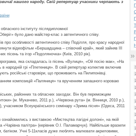
звичаї нашого народу. Свій репертуар учасники черпають з
П
раїни
П
 обласного інституту післядипломної
Р
«Оберіг» було дано майстер-клас з автентичного співу.
ів про особливості автентичного співу Поділля, про красу народної
Н
глянути відеофільм «Бершадщина – співочий край», який зайняв ІІІ
их пісень та ігор «Подоляночка» (Київ, 2010 рік).
програма, яка складалась із пісень «Вулиця», «Ой посію мак», «На
ь в народній грі «Плетениця». В свій репертуар колектив включив
ують російські старовіри, що проживають на Пилипонівці.
нанням композицій «Паляниця» та врученням запашного короваю
міських, районних та обласних заходах. Він був переможцем
токи» (м. Мукачево, 2011 р.), «Червона рута» (м. Вінниця, 2010 р.),
), учасником Всеукраїнського семінару «Зрима пісня» (Одеса, 2011
ів ознайомились з виставкою «Мистецтва лагідні долоні», на якій
а «Чарівна палітра» (керівник О.І. Паламарчук). Найбільше вразили
м, батіком. Учні 5-11класів дуже люблять малювати акриловими,