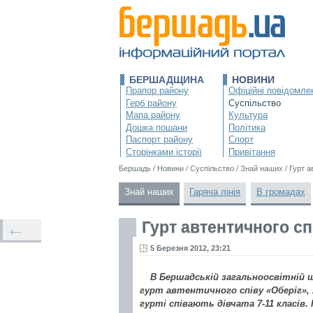
БЕРШАДЩИНА
НОВИНИ
Прапор району
Офіційні повідомле
Герб району
Суспільство
Мапа району
Культура
Дошка пошани
Політика
Паспорт району
Спорт
Сторінками історії
Привітання
Бершадь
/
Новини
/
Суспільство
/
Знай наших
/
Гурт а
Знай наших
Гаряча лінія
В громадах
Гурт автентичного сп
←
5 Березня 2012, 23:21
В Бершадській загальноосвітній ш
гурт автентичного співу «Оберіг», 
гурті співають дівчата 7-11 класів.