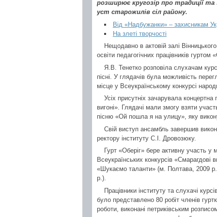
розширює кругозір про традиції та 
уст старожилів сіл району.
Від «Надбужанки» – захисникам Ук
На злеті творчості
Нещодавно в актовій залі Вінницького
освіти педагогічних працівників гуртом 
Я.В. Тенетко розповіла слухачам курс
пісні. У глядачів була можливість пере
місце у Всеукраїнському конкурсі народн
Усіх присутніх зачарувала концертна 
вигоні». Глядачі мали змогу взяти участ
пісню «Ой пошла я на улицу», яку викон
Свій виступ ансамбль завершив вико
ректору інституту С.І. Дровозюку.
Гурт «Оберіг» бере активну участь у 
Всеукраїнських конкурсів «Смарагдові ви
«Шукаємо таланти» (м. Полтава, 2009 р.
р.).
Працівники інституту та слухачі курс
було представлено 80 робіт членів гуртк
роботи, виконані петриківським розписо