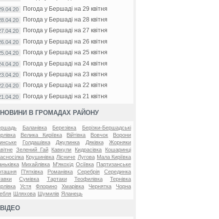
Погода у Бершаді на 29 квітня
29.04.20
Погода у Бершаді на 28 квітня
28.04.20
Погода у Бершаді на 27 квітня
27.04.20
Погода у Бершаді на 26 квітня
26.04.20
Погода у Бершаді на 25 квітня
25.04.20
Погода у Бершаді на 24 квітня
24.04.20
Погода у Бершаді на 23 квітня
23.04.20
Погода у Бершаді на 22 квітня
22.04.20
Погода у Бершаді на 21 квітня
21.04.20
НОВИНИ В ГРОМАДАХ РАЙОНУ
ершадь
Баланівка
Березівка
Берізки-Бершадські
рлівка
Велика Киріївка
Війтівка
Вовчок
Ворони
инське
Голдашівка
Джулинка
Дяківка
Жорняки
вітне
Зелений Гай
Кавкули
Кидрасівка
Кошаринці
асносілка
Крушинівка
Лісниче
Лугова
Мала Киріївка
ньківка
Михайлівка
М'якохід
Осіївка
Партизанське
оташня
П'ятківка
Романівка
Серебрія
Серединка
авки
Сумівка
Тартаки
Теофилівка
Тернівка
рлівка
Устя
Флорино
Хмарівка
Чернятка
Чорна
ебля
Шляхова
Шумилів
Яланець
ВІДЕО