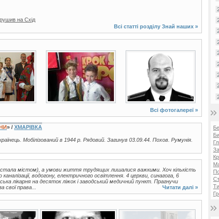
ирушив на Схід
Всі статті розділу
Знай наших
»
10 фото
2 фото
Всі фотогалереї »
ЇНИ
» /
ХМАРІВКА
Б
Би
українець. Мобілізований в 1944 р. Рядовий. Загинув 03.09.44. Похов. Румунія.
Гл
За
Кр
Ма
а стала містом), а умови життя трудящих лишалися важкими. Хоч кількість
П
 каналізації, водогону, електричного освітлення. 4 церкви, синагога, 6
Ст
ська лікарня на десяток ліжок і заводський медичний пункт. Прагнучи
Ти
 свої права...
Читати далі »
Гр