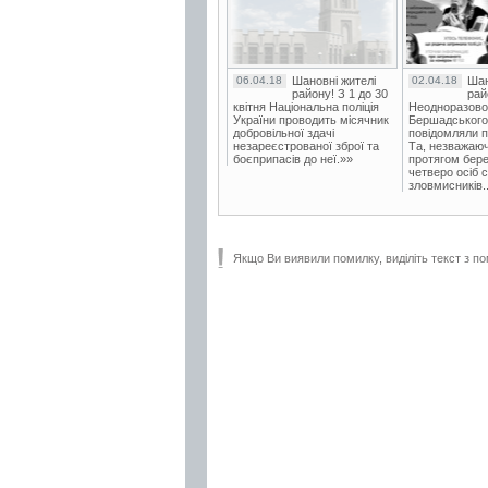
06.04.18
Шановні жителі
02.04.18
Шан
району! З 1 до 30
рай
квітня Національна поліція
Неодноразово
України проводить місячник
Бершадського в
добровільної здачі
повідомляли п
незареєстрованої зброї та
Та, незважаюч
боєприпасів до неї.»»
протягом бере
четверо осіб 
зловмисників..
Якщо Ви виявили помилку, виділіть текст з по