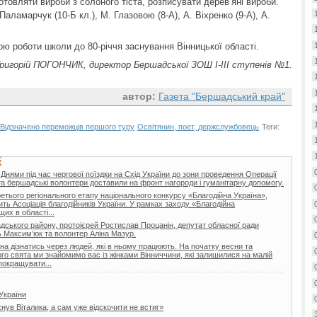
овляти вироби з солоного тіста, розписувати дерев’яні вироби.
аламарчук (10-Б кл.), М. Глазовою (8-А), А. Віхренко (9-А), А.
ною роботи школи до 80-річчя заснування Вінницької області.
ригорій ПОГОНЧИК, директор Бершадської ЗОШ І-ІІІ ступенів №1.
автор:
Газета "Бершадський край"
Відзначено переможців першого туру
Освітянин, поет, держслужбовець
Теги:
Х
 Днями під час чергової поїздки на Схід України до зони проведення Операції
та бершадські волонтери доставили на фронт нагороди і гуманітарну допомогу.
ретього регіонального етапу національного конкурсу «Благодійна Україна»,
ить Асоціація благодійників України. У рамках заходу «Благодійна
их в області...
ського району, протоієрей Ростислав Процанін, депутат обласної ради
 Максим’юк та волонтер Аліна Мазур.
а дізнатись через людей, які в ньому працюють. На початку весни та
го свята ми знайомимо вас із жінками Вінниччини, які залишилися на малій
покращувати...
України
нув Віталика, а сам уже відскочити не встиг»