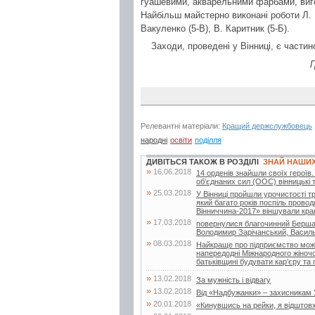
гуашевими, акварельними фарбами, вигот
Найбільш майстерно виконані роботи Л. П
Вакуленко (5-В), В. Каритник (5-Б).
Заходи, проведені у Вінниці, є части
Г
Релевантні матеріали:
Кращий держслужбовець
народні
освіти
поділля
ДИВІТЬСЯ ТАКОЖ В РОЗДІЛІ
ЗНАЙ НАШИ
»
16.06.2018
14 орденів знайшли своїх героїв.
об’єднаних сил (ООС) вінницькі 
»
25.03.2018
У Вінниці пройшли урочистості т
який багато років поспіль провод
Вінниччина-2017» віншували кращ
»
17.03.2018
повернулися благочинний Бершад
Володимир Зарічанський, Василь
»
08.03.2018
Найкраще про підприємство можн
напередодні Міжнародного жіночо
батьківщині будувати кар’єру та 
»
13.02.2018
За мужність і відвагу
»
13.02.2018
Від «Надбужанки» – захисникам 
»
20.01.2018
«Кинувшись на рейки, я відштовх