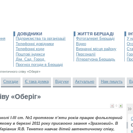
ДОВІДНИКИ
ЖИТТЯ БЕРШАДІ
І
ння
Підприємства та організації
Фотогалереї Бершаді
У н
Телефонні довідники
Відео
Ог
Телефонні коди
Визначні місця району
Ста
Поштові індекси
Персоналії
Гор
Дім. Сад. Город.
Літературна Бершадь
Про
Прогноз погоди в Бершаді
втентичного співу «Оберіг»
Спогади
Є така думка
Відгуки
Актуально
Нам пишуть
В
іву «Оберіг»
0
колі І-ІІІ ст. №1 протягом п’яти років працює фольклорний
О
якому в березні 2011 року присвоєно звання «Зразковий». В
 Керівник Я.В. Тенетко навчає дітей автентичному співу,
К