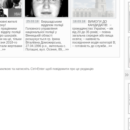
овні жителі
25.03.18
Бершадським
18.03.18
ВИМОГИ ДО
ону!
відділом поліції
КАНДИДАТІВ: –
 працівники
Головного управління
громадянство України; – вік
ідділу поліції
національної поліції у
від 20 до 35 років; – повна
ро шахраїв.
Вінницькій області
загальна середня або вища
и на це, тільки
розшукується гр. Ірина
освіта; – наявність
зня 2018-го
Віталіївна Доможирська,
посвідчення водія категорії В;
стали жертвами
27.04.1996 р.н., жителька с.
– готовність до служби...»»
..»»
Поташні, вул. Осіння, 89,...»»
милкою та натисніть Ctrl+Enter щоб повідомити про це редакцію