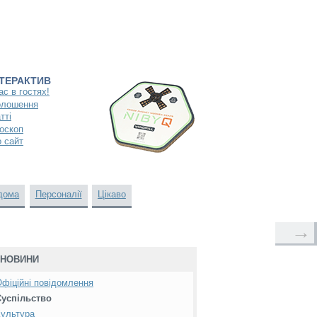
НТЕРАКТИВ
ас в гостях!
олошення
тті
оскоп
 сайт
дома
Персоналії
Цікаво
→
НОВИНИ
фіційні повідомлення
Суспільство
ультура