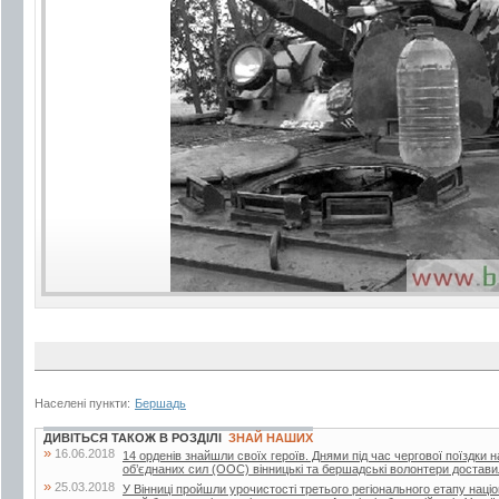
Населені пункти:
Бершадь
ДИВІТЬСЯ ТАКОЖ В РОЗДІЛІ
ЗНАЙ НАШИХ
»
16.06.2018
14 орденів знайшли своїх героїв. Днями під час чергової поїздки 
об’єднаних сил (ООС) вінницькі та бершадські волонтери достави
»
25.03.2018
У Вінниці пройшли урочистості третього регіонального етапу наці