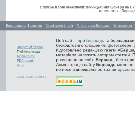
Служба в зоні небезпеки: вінницькі міліціонери на 
елементів. - Берша
Бершадщина
|
Форуми
|
Сторінками історії
|
Літературна Бершадь
|
Фотогалереї
Цей сайт - про
Бершадь
та бершадський
безкоштовні оголошення, фотогалереї р
Зворотній зв'язок
підготовлено редакцією газети
«Берша
Публічна угода
матеріали належать авторам статтей. 
Мапа сайту
розміщена на сайті
Бершаді
, без згод
PDA-версія
Адміністрація сайту
Бершадь
може не п
RSS
не несе відповідальності за авторські м
11.01.2026 02:09:53