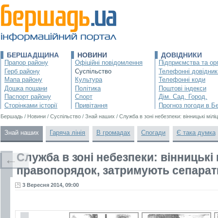
БЕРШАДЩИНА
НОВИНИ
ДОВІДНИКИ
Прапор району
Офіційні повідомлення
Підприємства та орг
Герб району
Суспільство
Телефонні довідник
Мапа району
Культура
Телефонні коди
Дошка пошани
Політика
Поштові індекси
Паспорт району
Спорт
Дім. Сад. Город.
Сторінками історії
Привітання
Прогноз погоди в Б
Бершадь
/
Новини
/
Суспільство
/
Знай наших
/
Служба в зоні небезпеки: вінницькі міл
Знай наших
Гаряча лінія
В громадах
Спогади
Є така думка
Служба в зоні небезпеки: вінницькі
←
правопорядок, затримують сепарати
3 Вересня 2014, 09:00