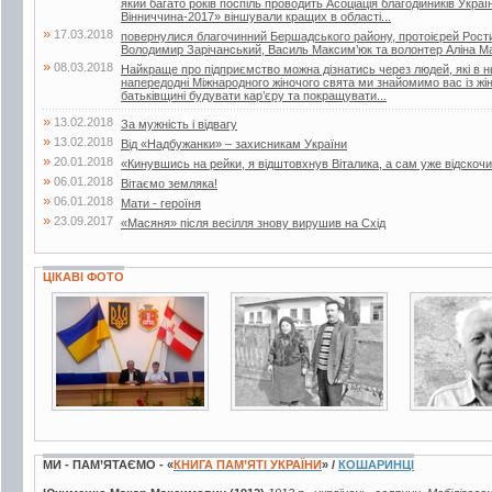
який багато років поспіль проводить Асоціація благодійників Укра
Вінниччина-2017» віншували кращих в області...
»
17.03.2018
повернулися благочинний Бершадського району, протоієрей Рости
Володимир Зарічанський, Василь Максим’юк та волонтер Аліна М
»
08.03.2018
Найкраще про підприємство можна дізнатись через людей, які в 
напередодні Міжнародного жіночого свята ми знайомимо вас із жі
батьківщині будувати кар’єру та покращувати...
»
13.02.2018
За мужність і відвагу
»
13.02.2018
Від «Надбужанки» – захисникам України
»
20.01.2018
«Кинувшись на рейки, я відштовхнув Віталика, а сам уже відскочи
»
06.01.2018
Вітаємо земляка!
»
06.01.2018
Мати - героїня
»
23.09.2017
«Масяня» після весілля знову вирушив на Схід
ЦІКАВІ ФОТО
6 фото
2 фото
2 фото
МИ - ПАМ’ЯТАЄМО - «
КНИГА ПАМ’ЯТІ УКРАЇНИ
» /
КОШАРИНЦІ