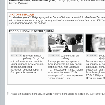
Юхименко Макар Максимович (1912)
1912 р., українець, селянин. Мобілізова
Похов. Румунія.
З ІСТОРІЇ БЕРШАДІ
У квітні—травні 1920 року в районі Бершаді йшли запеклі бої з бандами Тютюнн
місто і вчинили жорстоку розправу над радянськими людьми. Частини 45-ї дивізі
визволили Бершадь від ворогів.
ГОЛОВНІ НОВИНИ БЕРШАДЩИНИ
06.04.18
Шановні жителі
02.04.18
Шановні жителі
25.03.18
Берш
району! З 1 до 30
району!
відді
квітня Національна поліція
Неодноразово працівники
Головного упра
України проводить місячник
Бершадського відділу поліції
національної пол
добровільної здачі
повідомляли про шахраїв.
Вінницькій обла
незареєстрованої зброї та
Та, незважаючи на це, тільки
розшукується гр
боєприпасів до неї.»»
протягом березня 2018-го
Віталіївна Домо
четверо осіб стали жертвами
27.04.1996 р.н.,
зловмисників....»»
Поташні, вул. Ос
Якщо Ви виявили помилку, виділіть текст з помилкою та натисніть Ctrl+Enter щ