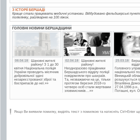
З ІСТОРІЇ БЕРШАДІ
Краще стали працювати медичні установи. Відбудовано фельдшерські пункти
поліклініку, райлікарню на 100 ліжок.
ГОЛОВНІ НОВИНИ БЕРШАДЩИНИ
06.04.18
Шановні жителі
02.04.18
Шановні жителі
25.03.18
Берш
району! З 1 до 30
району!
відді
квітня Національна поліція
Неодноразово працівники
Головного упра
України проводить місячник
Бершадського відділу поліції
національної пол
добровільної здачі
повідомляли про шахраїв.
Вінницькій обла
незареєстрованої зброї та
Та, незважаючи на це, тільки
розшукується гр
боєприпасів до неї.»»
протягом березня 2018-го
Віталіївна Домо
четверо осіб стали жертвами
27.04.1996 р.н.,
зловмисників....»»
Поташні, вул. Ос
Якщо Ви виявили помилку, виділіть текст з помилкою та натисніть Ctrl+Enter щ