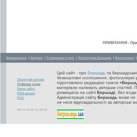
ПРИВІТАННЯ - При
Бершадщина
|
Форуми
|
Сторінками історії
|
Літературна Бершадь
|
Фотогалереї
Цей сайт - про
Бершадь
та бершадський
безкоштовні оголошення, фотогалереї р
Зворотній зв'язок
підготовлено редакцією газети
«Берша
Публічна угода
матеріали належать авторам статтей. 
Мапа сайту
розміщена на сайті
Бершаді
, без згод
PDA-версія
Адміністрація сайту
Бершадь
може не п
RSS
не несе відповідальності за авторські м
08.01.2026 21:38:02