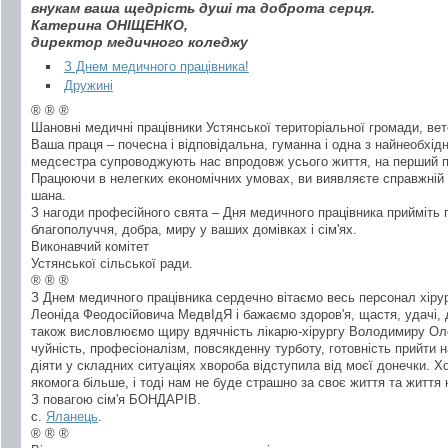
внукам ваша щедрість душі та доброта серця.
Катерина ОНІЩЕНКО,
директор медичного коледжу
З Днем медичного працівника!
Дружині
® ® ®
Шановні медичні працівники Устянської територіальної громади, ве
Ваша праця – почесна і відповідальна, гуманна і одна з найнеобхід
медсестра супроводжують нас впродовж усього життя, на перший по
Працюючи в нелегких економічних умовах, ви виявляєте справжній г
шана.
З нагоди професійного свята – Дня медичного працівника прийміть 
благополуччя, добра, миру у ваших домівках і сім'ях.
Виконавчий комітет
Устянської сільської ради.
® ® ®
З Днем медичного працівника сердечно вітаємо весь персонал хірур
Леоніда Феодосійовича МедвІдЯ і бажаємо здоров'я, щастя, удачі,
також висловлюємо щиру вдячність лікарю-хірургу Володимиру Оле
чуйність, професіоналізм, повсякденну турботу, готовність прийти 
діяти у складних ситуаціях хвороба відступила від моєї донечки. Хо
якомога більше, і тоді нам не буде страшно за своє життя та життя
З повагою сім'я БОНДАРІВ.
с.
Яланець
.
® ® ®