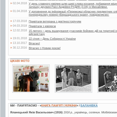
»
02.04.2018
У день славного ювілею шлю щирі слова кохання, побажання міцног
затишку дружині Раїсі Андріївні РУДИК (3.04) із Михайлівки.
»
01.04.2018
У доповнення до інформації «Переможці обласних предметних олі
попередньому номері «Бершадського краю», повідомляємо:
»
17.03.2018
Привітали ветерана з дев’яносторіччям
»
04.03.2018
Привітали з ювілеєм
»
12.02.2018
15 лютого – день вшанування учасників бойових дій на території і
афганістану
»
19.01.2018
22 січня – День Соборності України
»
13.10.2017
Вітаємо!
»
30.12.2016
Вітаємо з Новим роком!
ЦІКАВІ ФОТО
3 фото
2 фото
2 фото
МИ - ПАМ’ЯТАЄМО - «
КНИГА ПАМ’ЯТІ УКРАЇНИ
» /
БАЛАНІВКА
Яланецький Яків Васильович (1916)
1916 р., українець, селянин. Мобілізова