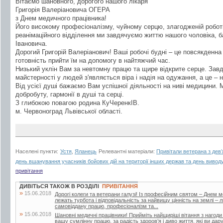
Вітаємо шановного, дорогого нашого лікаря
Григорія Валеріановича ОГЕРА
з Днем медичного працівника!
Його високому професіоналізму, чуйному серцю, злагодженій робот
реанімаційного відділення ми завдячуємо життю нашого чоловіка, б
Івановича.
Дорогий Григорій Валеріанович! Ваші робочі будні – це повсякденна
готовність прийти їм на допомогу в найтяжчий час.
Низький уклін Вам за невтомну працю та щире відкрите серце. Завд
майстерності у людей з'являється віра і надія на одужання, а це – 
Від усієї душі бажаємо Вам успішної діяльності на ниві медицини. М
добробуту, гармонії в душі та серці.
З глибокою повагою родина КуЧеренкІВ.
м. Червоноград Львівської області.
Населені пункти:
Устя
,
Яланець
Релевантні матеріали:
Привітали ветерана з дев
день вшанування учасників бойових дій на території інших держав та день виводу
привітання
ДИВІТЬСЯ ТАКОЖ В РОЗДІЛІ
ПРИВІТАННЯ
»
15.06.2018
Дорогі колеги та ветерани галузі! Із професійним святом – Днем 
лежать турбота і відповідальність за найвищу цінність на землі –
самовіддану працю, професіоналізм та...
»
15.06.2018
Шановні медичні працівники! Прийміть найщиріші вітання з нагоди
вашу сумлінну працю, за радість здоров’я і диво життя, які ви дар