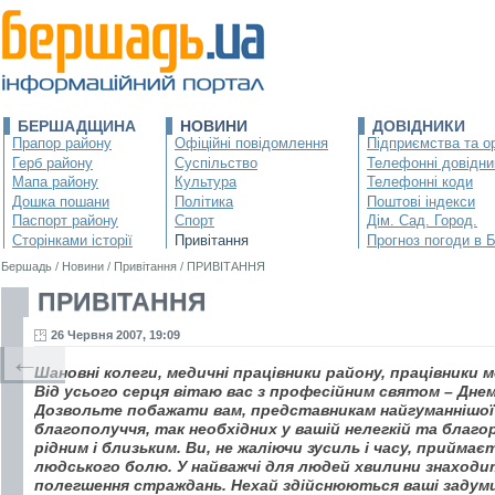
БЕРШАДЩИНА
НОВИНИ
ДОВІДНИКИ
Прапор району
Офіційні повідомлення
Підприємства та ор
Герб району
Суспільство
Телефонні довідни
Мапа району
Культура
Телефонні коди
Дошка пошани
Політика
Поштові індекси
Паспорт району
Спорт
Дім. Сад. Город.
Сторінками історії
Привітання
Прогноз погоди в 
Бершадь
/
Новини
/
Привітання
/
ПРИВІТАННЯ
ПРИВІТАННЯ
26 Червня 2007, 19:09
←
Шановні колеги, медичні працівники району, працівники 
Від усього серця вітаю вас з професійним святом – Дне
Дозвольте побажати вам, представникам найгуманнішої у 
благополуччя, так необхідних у вашій нелегкій та благо
рідним і близьким. Ви, не жаліючи зусиль і часу, прийма
людського болю. У найважчі для людей хвилини знаходи
полегшення страждань. Нехай здійснюються ваші задуми