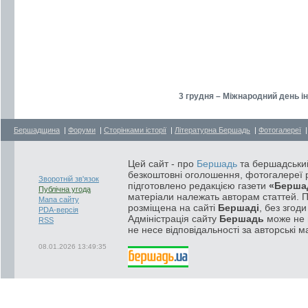
3 грудня – Міжнародний день ін
Бершадщина
|
Форуми
|
Сторінками історії
|
Літературна Бершадь
|
Фотогалереї
Цей сайт - про
Бершадь
та бершадський
безкоштовні оголошення, фотогалереї р
Зворотній зв'язок
підготовлено редакцією газети
«Берша
Публічна угода
матеріали належать авторам статтей. 
Мапа сайту
розміщена на сайті
Бершаді
, без згод
PDA-версія
Адміністрація сайту
Бершадь
може не п
RSS
не несе відповідальності за авторські м
08.01.2026 13:49:35