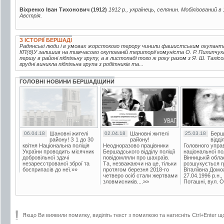
Віхренко Іван Тихонович (1912)
1912 р., українець, селянин. Мобілізований в
Австрія.
З ІСТОРІЇ БЕРШАДІ
Радянські люди і в умовах жорстокого терору чинили фашистським окупантам
КП(б)У залишив на тимчасово окупованій території комуніста О. Р. Пилипчука,
першу в районі підпільну групу, а в листопаді того ж року разом з Я. Ш. Таліс
грудні виникла підпільна група з робітників та...
ГОЛОВНІ НОВИНИ БЕРШАДЩИНИ
06.04.18
Шановні жителі
02.04.18
Шановні жителі
25.03.18
Берш
району! З 1 до 30
району!
відді
квітня Національна поліція
Неодноразово працівники
Головного упра
України проводить місячник
Бершадського відділу поліції
національної пол
добровільної здачі
повідомляли про шахраїв.
Вінницькій обла
незареєстрованої зброї та
Та, незважаючи на це, тільки
розшукується гр
боєприпасів до неї.»»
протягом березня 2018-го
Віталіївна Домо
четверо осіб стали жертвами
27.04.1996 р.н.,
зловмисників....»»
Поташні, вул. Ос
Якщо Ви виявили помилку, виділіть текст з помилкою та натисніть Ctrl+Enter щ