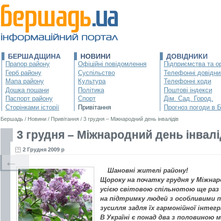
БЕРШАДЩИНА
НОВИНИ
ДОВІДНИКИ
Прапор району
Офіційні повідомлення
Підприємства та ор
Герб району
Суспільство
Телефонні довідни
Мапа району
Культура
Телефонні коди
Дошка пошани
Політика
Поштові індекси
Паспорт району
Спорт
Дім. Сад. Город.
Сторінками історії
Привітання
Прогноз погоди в 
Бершадь
/
Новини
/
Привітання
/
3 грудня – Міжнародний день інвалідів
3 грудня – Міжнародний день інвалі
2 Грудня 2009 р
←
Шановні жителі району!
Щороку на початку грудня у Міжнаро
усією світовою спільнотою ще раз
на підтримку людей з особливими п
зусилля задля їх гармонійної інтегр
В Україні є понад два з половиною