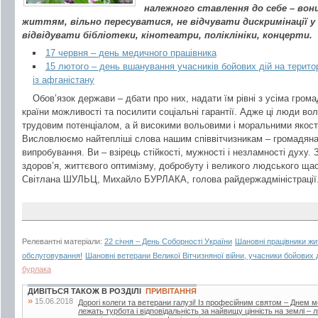
належного ставлення до себе – во
життям, вільно пересуватися, не відчувати дискримінації 
відвідувати бібліотеки, кінотеатри, поліклініки, концерти.
17 червня – день медичного працівника
15 лютого – день вшанування учасників бойових дій на територ
із афганістану
Обов’язок держави – дбати про них, надати їм рівні з усіма гром
країни можливості та посилити соціальні гарантії. Адже ці люди во
трудовим потенціалом, а й високими вольовими і моральними якос
Висловлюємо найтепліші слова нашим співвітчизникам – громадяна
випробування. Ви – взірець стійкості, мужності і незламності духу
здоров’я, життєвого оптимізму, добробуту і великого людського щас
Світлана ШУЛЬЦ, Михайло БУРЛАКА, голова райдержадміністрації. 
Релевантні матеріали:
22 січня – День Соборності України
Шановні працівники жи
обслуговування!
Шановні ветерани Великої Вітчизняної війни, учасники бойових д
бурлака
ДИВІТЬСЯ ТАКОЖ В РОЗДІЛІ
ПРИВІТАННЯ
»
15.06.2018
Дорогі колеги та ветерани галузі! Із професійним святом – Днем 
лежать турбота і відповідальність за найвищу цінність на землі –