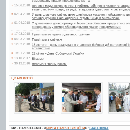
самовіддану працю, професіоналізм та...
»
15.06.2018
Шановні медичні працівники! Прийміть найщиріші вітання з нагоди
вашу сумлінну працю, за радість здоров’я і диво життя, які ви дар
»
02.04.2018
У день славного ювілею шлю щирі слова кохання, побажання міцног
затишку дружині Раїсі Андріївні РУДИК (3.04) із Михайлівки.
»
01.04.2018
У доповнення до інформації «Переможці обласних предметних олі
попередньому номері «Бершадського краю», повідомляємо:
»
17.03.2018
Привітали ветерана з дев’яносторіччям
»
04.03.2018
Привітали з ювілеєм
»
12.02.2018
15 лютого – день вшанування учасників бойових дій на території і
афганістану
»
19.01.2018
22 січня – День Соборності України
»
13.10.2017
Вітаємо!
»
30.12.2016
Вітаємо з Новим роком!
ЦІКАВІ ФОТО
3 фото
6 фото
3 фото
МИ - ПАМ’ЯТАЄМО - «
КНИГА ПАМ’ЯТІ УКРАЇНИ
» /
БАЛАНІВКА