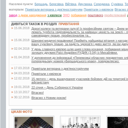
Населені пункти:
Бершадь
,
Березівка
,
Війтівка
,
Джулинка
,
Серединка
,
Сумівка
,
Те
матеріали:
Привітали ветерана з дев’яносторіччям
Привітали з ювілеєм
Вітаємо 
завод
з днем народження
з ювілеєм
ЗНО
побажання
поштового
профспілковий
ДИВІТЬСЯ ТАКОЖ В РОЗДІЛІ
ПРИВІТАННЯ
»
15.06.2018
Дорогі колеги та ветерани галузі! Із професійним святом – Днем 
лежать турбота і відповідальність за найвищу цінність на землі –
самовіддану працю, професіоналізм та...
»
15.06.2018
Шановні медичні працівники! Прийміть найщиріші вітання з нагоди
вашу сумлінну працю, за радість здоров’я і диво життя, які ви дар
»
02.04.2018
У день славного ювілею шлю щирі слова кохання, побажання міцног
затишку дружині Раїсі Андріївні РУДИК (3.04) із Михайлівки.
»
01.04.2018
У доповнення до інформації «Переможці обласних предметних олі
попередньому номері «Бершадського краю», повідомляємо:
»
17.03.2018
Привітали ветерана з дев’яносторіччям
»
04.03.2018
Привітали з ювілеєм
»
12.02.2018
15 лютого – день вшанування учасників бойових дій на території і
афганістану
»
19.01.2018
22 січня – День Соборності України
»
13.10.2017
Вітаємо!
»
30.12.2016
Вітаємо з Новим роком!
ЦІКАВІ ФОТО
5 фото
2 фото
2 фото