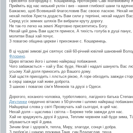
Пресвятої Богородиці с. Кошаринець протоієрею Саві Матвійовичу 
Прийміть від нас низький уклін і виз - нання глибокої шани та вдяч
Бажаємо, щоб Всевишній благословив Вас своєю ласкою. Нехай не
нехай любов Христа додасть Вам сили у терпінні, нехай надалі Вас
Серед усіх земних шляхів Ви вибрали круту дорогу.
Не так-то легко на землі Жертовно присвятитись Богу.
Нехай цей день Вам щастя принесе, А тихість голуба в душі панує,
молитви Ваші хай почує.
З повагою община церкви і прихожани с. Кошаринець.
В ці чудові зимові дні святкує свій 60-річний ювілей шановний Во
Флорино
.
Щиро вітаємо його і шлемо найкращі побажання.
Чого забажається – хай у Вас буде, Нехай і надалі шанують Вас л
усьому Хай доля приносить до Вашого дому.
Хай щастя приходить і ллється рікою, А горе обходить завжди стор
в серці завжди хай живе доброта.
З шаною і повагою сім’я Менюків та друзі з Одеси.
Дорогого, коханого чоловіка, турботливого, лагідного батька Сте
Джулинки
сердечно вітаємо з 50-річчям і шлемо найкращі побажанн
Найщиріші слова у світі Прозвучать хай сьогодні, в цей час.
Нехай доля – щаслива і світла – Береже тебе завжди для нас.
Хай не зраджують друзі й удача, Теплим червнем хай буде зима, Тіл
збуваються мрії й дива.
Зичим благ і здоров'я, тепла, Миру, злагоди, сонця і добра.
З любов’ю і шаною дружина Таня, син Владислав, теща.