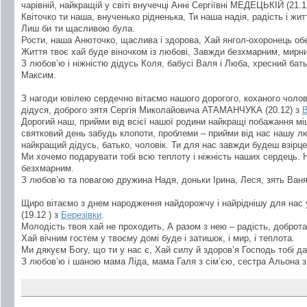
чарівній, найкращій у світі внучечці Анні Сергіївні МЕДЕЦЬКІЙ (21.1
Квіточко ти наша, внученько рідненька, Ти наша надія, радість і жит
Лиш би ти щасливою була.
Рости, наша Анюточко, щаслива і здорова, Хай янгол-охоронець обе
Життя твоє хай буде віночком із любові, Завжди безхмарним, мирн
З любов’ю і ніжністю дідусь Коля, бабусі Валя і Люба, хресний бать
Максим.
З нагоди ювілею сердечно вітаємо нашого дорогого, коханого чолові
дідуся, доброго зятя Сергія Миколайовича АТАМАНЧУКА (20.12) з
В
Дорогий наш, прийми від всієї нашої родини найкращі побажання міц
святковий день забудь клопоти, проблеми – прийми від нас нашу лю
найкращий дідусь, батько, чоловік. Ти для нас завжди будеш взірце
Ми хочемо подарувати тобі всю теплоту і ніжність наших сердець. 
безхмарним.
З любов’ю та повагою дружина Надя, доньки Ірина, Леся, зять Ваня,
Щиро вітаємо з днем народження найдорожчу і найріднішу для нас
(19.12 ) з
Березівки
.
Молодість твоя хай не проходить, А разом з нею – радість, доброта
Хай вічним гостем у твоєму домі буде і затишок, і мир, і теплота.
Ми дякуєм Богу, що ти у нас є, Хай силу й здоров’я Господь тобі да
З любов’ю і шаною мама Ліда, мама Галя з сім’єю, сестра Альона з