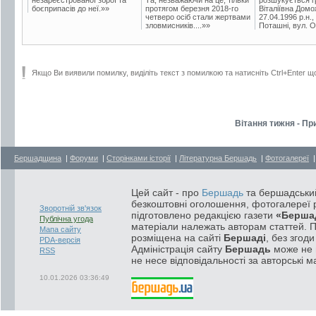
боєприпасів до неї.»»
протягом березня 2018-го
Віталіївна Домо
четверо осіб стали жертвами
27.04.1996 р.н.,
зловмисників....»»
Поташні, вул. Ос
Якщо Ви виявили помилку, виділіть текст з помилкою та натисніть Ctrl+Enter щ
Вітання тижня - Пр
Бершадщина
|
Форуми
|
Сторінками історії
|
Літературна Бершадь
|
Фотогалереї
Цей сайт - про
Бершадь
та бершадський
безкоштовні оголошення, фотогалереї р
Зворотній зв'язок
підготовлено редакцією газети
«Берша
Публічна угода
матеріали належать авторам статтей. 
Мапа сайту
розміщена на сайті
Бершаді
, без згод
PDA-версія
Адміністрація сайту
Бершадь
може не п
RSS
не несе відповідальності за авторські м
10.01.2026 03:36:49