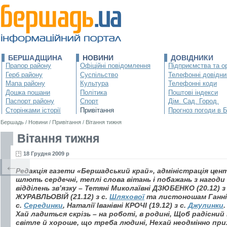
БЕРШАДЩИНА
НОВИНИ
ДОВІДНИКИ
Прапор району
Офіційні повідомлення
Підприємства та ор
Герб району
Суспільство
Телефонні довідни
Мапа району
Культура
Телефонні коди
Дошка пошани
Політика
Поштові індекси
Паспорт району
Спорт
Дім. Сад. Город.
Сторінками історії
Привітання
Прогноз погоди в 
Бершадь
/
Новини
/
Привітання
/
Вітання тижня
Вітання тижня
18 Грудня 2009 р
←
Редакція газети «Бершадський край», адміністрація це
шлють сердечні, теплі слова вітань і побажань з нагоди
відділень зв’язку – Тетяні Миколаївні ДЗЮБЕНКО (20.12) з
ЖУРАВЛЬОВІЙ (21.12) з с.
Шляхової
та листоношам Ганні 
с.
Серединки
, Наталії Іванівні КРОЧІ (19.12) з с.
Джулинки
.
Хай ладиться скрізь – на роботі, в родині, Щоб радісний 
світле й хороше, що треба людині, Нехай неодмінно при