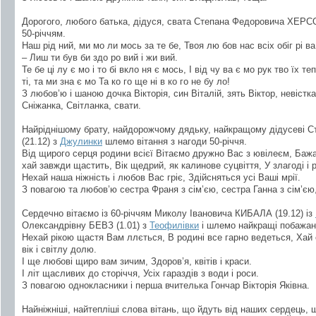
Дорогого, любого батька, дідуся, свата Степана Федоровича ХЕ
50-річчям.
Наш рід ний, ми мо ли мось за те бе, Твоя лю бов нас всіх обіг рі ва,
– Лиш ти був би здо ро вий і жи вий.
Те бе ці лу є мо і то бі вкло ня є мось, І від чу ва є мо рук тво їх теп 
ті, та ми зна є мо Та ко го ще ні в ко го не бу ло!
З любов’ю і шаною дочка Вікторія, син Віталій, зять Віктор, невіс
Сніжанка, Світланка, свати.
Найріднішому брату, найдорожчому дядьку, найкращому дідусев
(21.12) з
Джулинки
шлемо вітання з нагоди 50-річчя.
Від щирого серця родини всієї Вітаємо дружно Вас з ювілеєм, Бажає
хай завжди щастить, Вік щедрий, як калинове суцвіття, У злагоді і 
Нехай наша ніжність і любов Вас гріє, Здійсняться усі Ваші мрії.
З повагою та любов’ю сестра Франя з сім’єю, сестра Ганна з сім’єю,
Сердечно вітаємо із 60-річчям Миколу Івановича КИБАЛА (19.12) із
Олександрівну БЕВЗ (1.01) з
Теофилівки
і шлемо найкращі побажан
Нехай рікою щастя Вам ллється, В родині все гарно ведеться, Хай
вік і світлу долю.
І ще любові щиро вам зичим, Здоров’я, квітів і краси.
І літ щасливих до сторіччя, Усіх гараздів з води і роси.
З повагою однокласники і перша вчителька Гончар Вікторія Яківна.
Найніжніші, найтепліші слова вітань, що йдуть від наших сердець, 