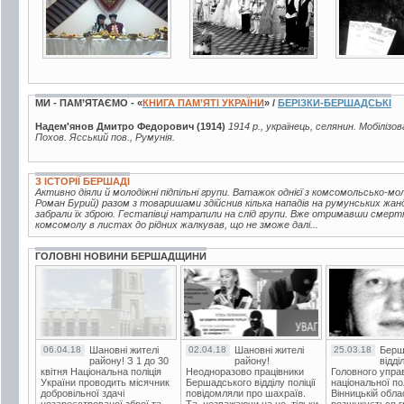
МИ - ПАМ’ЯТАЄМО - «
КНИГА ПАМ’ЯТІ УКРАЇНИ
» /
БЕРІЗКИ-БЕРШАДСЬКІ
Надем'янов Дмитро Федорович (1914)
1914 р., українець, селянин. Мобілізо
Похов. Ясський пов., Румунія.
З ІСТОРІЇ БЕРШАДІ
Активно діяли й молодіжні підпільні групи. Ватажок однієї з комсомольсько-мо
Роман Бурий) разом з товаришами здійснив кілька нападів на румунських жанд
забрали їх зброю. Гестапівці натрапили на слід групи. Вже отримавши смерт
комсомолу в листах до рідних жалкував, що не зможе далі...
ГОЛОВНІ НОВИНИ БЕРШАДЩИНИ
06.04.18
Шановні жителі
02.04.18
Шановні жителі
25.03.18
Берш
району! З 1 до 30
району!
відді
квітня Національна поліція
Неодноразово працівники
Головного упра
України проводить місячник
Бершадського відділу поліції
національної пол
добровільної здачі
повідомляли про шахраїв.
Вінницькій обла
незареєстрованої зброї та
Та, незважаючи на це, тільки
розшукується гр