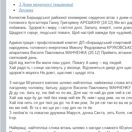
З Днем медичного працівника!
Дружині
Колектив Бершадської районної кіномережі сердечно вітає з днем 
головного бухгалтера Ганну Григорівну АРЄШКІНУ (19.12) Ми всі да
побажань: Здоров’я і миру, і світлої долі, Запалу, енергії, сили дово
Щедрості серця, людської поваги, Щоб настрій завжди був чудовий,
Адміністрація і профспілковий комітет ДП «Бершадський спиртовий
народжень головного енергетика Миколу Федоровича КРУКОВСЬКОГО
апаратника Василя Павловича МАНЧЕНКА (20.12) Прийміть вітання 
святковий день.
Щоб від життя Ви мали лиш удачі, Повагу й шану – від людей.
Хай радість і сонце заглянуть у віконце, Відчиняться двері для ща
здоров’я міцного На довгі, щасливі і щедрі літа.
З нагоди 60-річного ювілею шлемо найтепліші, найніжніші слова ві
лагідному чоловіку, батьку, дідусю Василю Павловичу МАНЧЕНКУ
Ді ду сю, бать ку, лю бий чо ло вік, Для нас ти най до рож чий в сві 
Хай зав жди бу де твій без хмар ний вік Яс ним і щед рим, на че сон 
Хай пов нять ся дні твої ра діс тю й ми ром, Зо ря сві тан ко ва не ра
мо ми лий, Ві та є мо щи ро і сер деч но те бе.
З любов’ю та повагою дружина Маруся, дочка Свєта, зять Коля, син 
Ігор.
Найкращі, найтепліші слова вітань шлемо з нагоди славного 60-річ