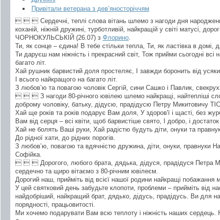
Привітали ветерана з дев’яносторіччям
   Сердечні, теплі слова вітань шлемо з нагоди дня народжен
коханій, ніжній дружині, турботливій, найкращій у світі матусі, доро
ЧОРНОКУЛЬСЬКІЙ (26.07) з
Флорино
.
Ти, як сонце – єдина! В тебе стільки тепла, Ти, як ластівка в домі, д
Ти даруєш нам ніжність і прекрасний світ, Тож прийми сьогодні всі
багато літ.
Хай рушник барвистий доля простеляє, І завжди боронить від усяки
І всього найкращого на багато літ.
З любов’ю та повагою чоловік Сергій, сини Сашко і Павлик, свекруха
   З нагоди 80-річного ювілею шлемо найкращі, найтепліші сл
доброму чоловіку, батьку, дідусю, прадідусю Петру Микитовичу ТІ
Хай ще років та років подарує Вам доля, У здоров'ї і щасті, без журб
Вам від серця – всі квіти, щоб барвистіше свято, І добро, і достато
Хай не болять Ваші руки, Хай радістю будуть діти, онуки та правну
До рідної хати, до рідних порогів.
З любов’ю, повагою та вдячністю дружина, діти, онуки, правнуки Н
Софійка.
   Дорогого, любого брата, дядька, дідуся, прадідуся Петра
сердечно та щиро вітаємо з 80-річним ювілеєм.
Дорогий наш, прийміть від всієї нашої родини найкращі побажання м
У цей святковий день забудьте клопоти, проблеми – прийміть від на
найдобріший, найкращий брат, дядько, дідусь, прадідусь. Ви для н
порядності, працьовитості.
Ми хочемо подарувати Вам всю теплоту і ніжність наших сердець. 