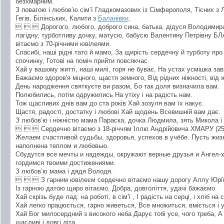
безхмарним.
З повагою і любов’ю сім’ї Гладкомазових із Сімферополя, Тісних з Л
Гегів, Білінських, Калити з
Баланівки
.
   Дорогого, любого, доброго сина, батька, дідуся Володимир
лагідну, турботливу дочку, матусю, бабусю Валентину Петрівну Б
вітаємо з 70-річними ювілеями.
Спасибі, наші рідні тато й мамо, За щирість сердечну й турботу про
спочинку, Готові на поміч прийти повсякчас.
Хай у вашому житті, наші милі, горя не буває, На устах усмішка зав
Бажаємо здоров'я міцного, щастя земного, Від рідних ніжності, від ж
День народження святкуєте ви разом, Бо так доля визначила вам.
Полюбились, потім одружились На утіху і на радість нам.
Тож щасливих днів вам до ста років Хай зозуля вам їх накує.
Щастя, радості, достатку і любові Хай щодень Всевишній вам дає.
З любов’ю і ніжністю мама Параска, дочка Людмила, зять Микола і 
   Сердечно вітаємо з 18-річчям Іллю Андрійовича ХМАРУ (25
Желаем счастливой судьбы, здоровья, успехов в учёбе. Пусть жиз
наполнена теплом и любовью.
Сбудутся все мечты и надежды, окружают верные друзья и Ангел-х
гордимся твоими достижениями.
З любов’ю мама і дядя Володя.
   З гарним ювілеєм сердечно вітаємо нашу дорогу Аллу Юрі
Із гарною датою щиро вітаємо, Добра, довголіття, удачі бажаємо.
Хай скрізь буде лад: на роботі, в сім'ї , І радість на серці, і хліб на с
Хай легко працюється, гарно живеться, Все множиться, вміється і 
Хай Бог милосердний з високого неба Дарує тобі усе, чого треба, 
щасливі і довгі літа.