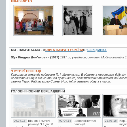
ЦІКАВІ ФОТО
3 фото
3 фото
4 фото
МИ - ПАМ’ЯТАЄМО - «
КНИГА ПАМ’ЯТІ УКРАЇНИ
» /
СЕРЕДИНКА
Жук Кіндрат Дем'янович (1917)
1917 р., українець, селянин. Мобілізований в 
З ІСТОРІЇ БЕРШАДІ
Прославив земляків подвигом П. І. Миколаєнко. В одному з жорстоких боїв він
особисто знищив кілька танків противника, забезпечивши виконання бойового
звання Героя Радянського Союзу. Його ім'ям названо одну з вулиць.
ГОЛОВНІ НОВИНИ БЕРШАДЩИНИ
06.04.18
Шановні жителі
02.04.18
Шановні жителі
25.03.18
Берш
району! З 1 до 30
району!
відді