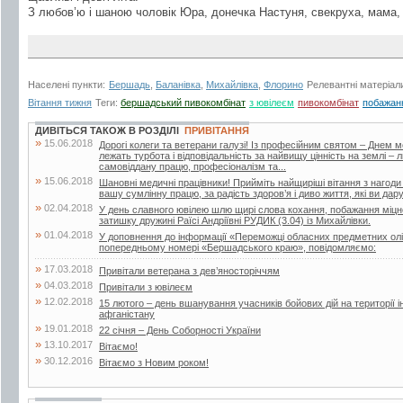
З любов’ю і шаною чоловік Юра, донечка Настуня, свекруха, мама, 
Населені пункти:
Бершадь
,
Баланівка
,
Михайлівка
,
Флорино
Релевантні матеріал
Вітання тижня
Теги:
бершадський пивокомбінат
з ювілеєм
пивокомбінат
побажан
ДИВІТЬСЯ ТАКОЖ В РОЗДІЛІ
ПРИВІТАННЯ
»
15.06.2018
Дорогі колеги та ветерани галузі! Із професійним святом – Днем 
лежать турбота і відповідальність за найвищу цінність на землі –
самовіддану працю, професіоналізм та...
»
15.06.2018
Шановні медичні працівники! Прийміть найщиріші вітання з нагоди
вашу сумлінну працю, за радість здоров’я і диво життя, які ви дар
»
02.04.2018
У день славного ювілею шлю щирі слова кохання, побажання міцног
затишку дружині Раїсі Андріївні РУДИК (3.04) із Михайлівки.
»
01.04.2018
У доповнення до інформації «Переможці обласних предметних олі
попередньому номері «Бершадського краю», повідомляємо:
»
17.03.2018
Привітали ветерана з дев’яносторіччям
»
04.03.2018
Привітали з ювілеєм
»
12.02.2018
15 лютого – день вшанування учасників бойових дій на території і
афганістану
»
19.01.2018
22 січня – День Соборності України
»
13.10.2017
Вітаємо!
»
30.12.2016
Вітаємо з Новим роком!