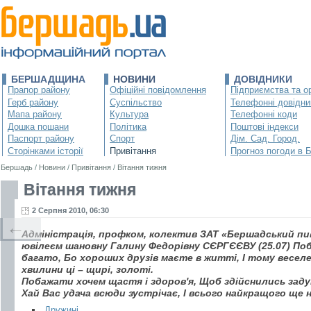
БЕРШАДЩИНА
НОВИНИ
ДОВІДНИКИ
Прапор району
Офіційні повідомлення
Підприємства та ор
Герб району
Суспільство
Телефонні довідни
Мапа району
Культура
Телефонні коди
Дошка пошани
Політика
Поштові індекси
Паспорт району
Спорт
Дім. Сад. Город.
Сторінками історії
Привітання
Прогноз погоди в 
Бершадь
/
Новини
/
Привітання
/
Вітання тижня
Вітання тижня
2 Серпня 2010, 06:30
←
Адміністрація, профком, колектив ЗАТ «Бершадський п
ювілеєм шановну Галину Федорівну СЄРГЄЄВУ (25.07) По
багато, Бо хороших друзів маєте в житті, І тому веселе 
хвилини ці – щирі, золоті.
Побажати хочем щастя і здоров'я, Щоб здійснились задум
Хай Вас удача всюди зустрічає, І всього найкращого ще 
Дружині