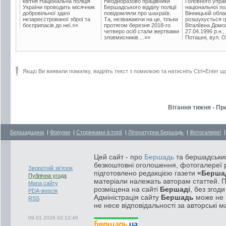
квітня Національна поліція
Неодноразово працівники
Головного упра
України проводить місячник
Бершадського відділу поліції
національної пол
добровільної здачі
повідомляли про шахраїв.
Вінницькій обла
незареєстрованої зброї та
Та, незважаючи на це, тільки
розшукується гр
боєприпасів до неї.»»
протягом березня 2018-го
Віталіївна Домо
четверо осіб стали жертвами
27.04.1996 р.н.,
зловмисників....»»
Поташні, вул. Ос
Якщо Ви виявили помилку, виділіть текст з помилкою та натисніть Ctrl+Enter щ
Вітання тижня - Пр
Бершадщина
|
Форуми
|
Сторінками історії
|
Літературна Бершадь
|
Фотогалереї
Цей сайт - про
Бершадь
та бершадський
безкоштовні оголошення, фотогалереї р
Зворотній зв'язок
підготовлено редакцією газети
«Берша
Публічна угода
матеріали належать авторам статтей. 
Мапа сайту
розміщена на сайті
Бершаді
, без згод
PDA-версія
Адміністрація сайту
Бершадь
може не п
RSS
не несе відповідальності за авторські м
09.01.2026 02:12:40