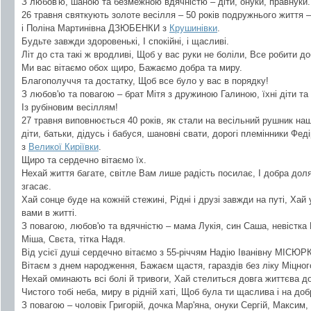
З любов'ю, шаною та безмежною вдячністю – діти, онуки, правнуки.
26 травня святкують золоте весілля – 50 років подружнього життя 
і Поліна Мартинівна ДЗЮБЕНКИ з
Крушинівки
.
Будьте завжди здоровенькі, І спокійні, і щасливі.
Літ до ста такі ж вродливі, Щоб у вас руки не боліли, Все робити до
Ми вас вітаємо обох щиро, Бажаємо добра та миру.
Благополуччя та достатку, Щоб все було у вас в порядку!
З любов'ю та повагою – брат Мітя з дружиною Галиною, їхні діти та
Із рубіновим весіллям!
27 травня виповнюється 40 років, як стали на весільний рушник наші
діти, батьки, дідусь і бабуся, шановні свати, дорогі племінники Фе
з
Великої Киріївки
.
Щиро та сердечно вітаємо їх.
Нехай життя багате, світле Вам лише радість посилає, І добра доля 
згасає.
Хай сонце буде на кожній стежині, Рідні і друзі завжди на путі, Хай
вами в житті.
З повагою, любов'ю та вдячністю – мама Лукія, син Саша, невістка
Міша, Свєта, тітка Надя.
Від усієї душі сердечно вітаємо з 55-річчям Надію Іванівну МІСЮРК
Вітаєм з днем народження, Бажаєм щастя, гараздів без ліку Міцного 
Нехай оминають всі болі й тривоги, Хай стелиться довга життєва до
Чистого тобі неба, миру в рідній хаті, Щоб була ти щаслива і на доб
З повагою – чоловік Григорій, дочка Мар'яна, онуки Сергій, Максим,