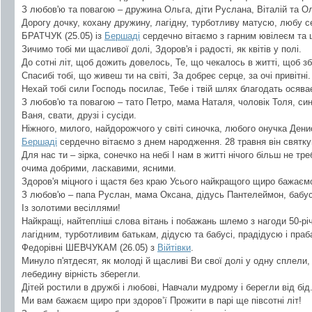
З любов'ю та повагою – дружина Ольга, діти Руслана, Віталій та Оле
Дорогу дочку, кохану дружину, лагідну, турботливу матусю, любу с
БРАТЧУК (25.05) із
Бершаді
сердечно вітаємо з гарним ювілеєм та 
Зичимо тобі ми щасливої долі, Здоров'я і радості, як квітів у полі.
До сотні літ, щоб дожить довелось, Те, що чекалось в житті, щоб з
Спасибі тобі, що живеш ти на світі, За добреє серце, за очі привітні.
Нехай тобі сили Господь посилає, Тебе і твій шлях благодать осява
З любов'ю та повагою – тато Петро, мама Наталя, чоловік Толя, си
Ваня, свати, друзі і сусіди.
Ніжного, милого, найдорожчого у світі синочка, любого онучка Д
Бершаді
сердечно вітаємо з днем народження. 28 травня він святку
Для нас ти – зірка, сонечко на небі І нам в житті нічого більш не 
очима добрими, ласкавими, ясними.
Здоров'я міцного і щастя без краю Усього найкращого щиро бажаєм
З любов'ю – папа Руслан, мама Оксана, дідусь Пантелеймон, бабус
Із золотими весіллями!
Найкращі, найтепліші слова вітань і побажань шлемо з нагоди 50-р
лагідним, турботливим батькам, дідусю та бабусі, прадідусю і праб
Федорівні ШЕВЧУКАМ (26.05) з
Війтівки
.
Минуло п'ятдесят, як молоді й щасливі Ви свої долі у одну сплели, 
лебедину вірність зберегли.
Дітей ростили в дружбі і любові, Навчали мудрому і берегли від бід
Ми вам бажаєм щиро при здоров’ї Прожити в парі ще півсотні літ!