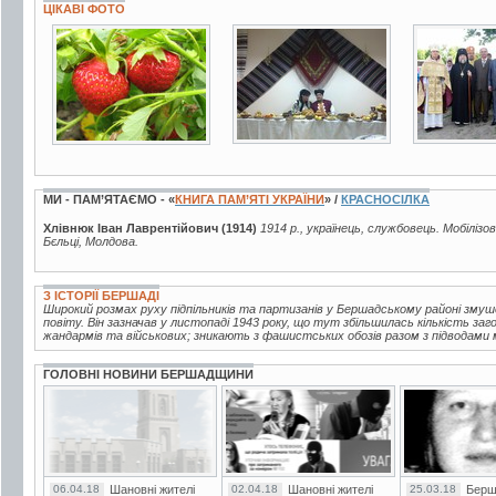
ЦІКАВІ ФОТО
7 фото
5 фото
3 фото
МИ - ПАМ’ЯТАЄМО - «
КНИГА ПАМ’ЯТІ УКРАЇНИ
» /
КРАСНОСІЛКА
Хлівнюк Іван Лаврентійович (1914)
1914 р., українець, службовець. Мобілізов
Бєльці, Молдова.
З ІСТОРІЇ БЕРШАДІ
Широкий розмах руху підпільників та партизанів у Бершадському районі зм
повіту. Він зазначав у листопаді 1943 року, що тут збільшилась кількість за
жандармів та військових; зникають з фашистських обозів разом з підводами м
ГОЛОВНІ НОВИНИ БЕРШАДЩИНИ
06.04.18
Шановні жителі
02.04.18
Шановні жителі
25.03.18
Берш