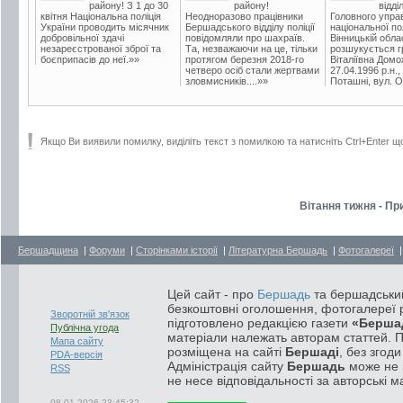
району! З 1 до 30
району!
відді
квітня Національна поліція
Неодноразово працівники
Головного упра
України проводить місячник
Бершадського відділу поліції
національної пол
добровільної здачі
повідомляли про шахраїв.
Вінницькій обла
незареєстрованої зброї та
Та, незважаючи на це, тільки
розшукується гр
боєприпасів до неї.»»
протягом березня 2018-го
Віталіївна Домо
четверо осіб стали жертвами
27.04.1996 р.н.,
зловмисників....»»
Поташні, вул. Ос
Якщо Ви виявили помилку, виділіть текст з помилкою та натисніть Ctrl+Enter щ
Вітання тижня - Пр
Бершадщина
|
Форуми
|
Сторінками історії
|
Літературна Бершадь
|
Фотогалереї
Цей сайт - про
Бершадь
та бершадський
безкоштовні оголошення, фотогалереї р
Зворотній зв'язок
підготовлено редакцією газети
«Берша
Публічна угода
матеріали належать авторам статтей. 
Мапа сайту
розміщена на сайті
Бершаді
, без згод
PDA-версія
Адміністрація сайту
Бершадь
може не п
RSS
не несе відповідальності за авторські м
08.01.2026 23:45:32