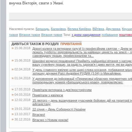
внучка Вікторія, свати з Умані.
Населені пункти:
Бершадь
,
Баланівка
,
Велика Киріївка
,
Війтівка
,
Джулинка
,
Круши
тижня
Вітання тижня
Вітання тижня
Теги:
з днем народження
побажання
поштово
ДИВІТЬСЯ ТАКОЖ В РОЗДІЛІ
ПРИВІТАННЯ
»
15.06.2018
Дорогі колеги та ветерани галузі! Із професійним святом – Днем 
лежать турбота і відповідальність за найвищу цінність на землі –
самовіддану працю, професіоналізм та...
»
15.06.2018
Шановні медичні працівники! Прийміть найщиріші вітання з нагоди
вашу сумлінну працю, за радість здоров’я і диво життя, які ви дар
»
02.04.2018
У день славного ювілею шлю щирі слова кохання, побажання міцног
затишку дружині Раїсі Андріївні РУДИК (3.04) із Михайлівки.
»
01.04.2018
У доповнення до інформації «Переможці обласних предметних олі
попередньому номері «Бершадського краю», повідомляємо:
»
17.03.2018
Привітали ветерана з дев’яносторіччям
»
04.03.2018
Привітали з ювілеєм
»
12.02.2018
15 лютого – день вшанування учасників бойових дій на території і
афганістану
»
19.01.2018
22 січня – День Соборності України
»
13.10.2017
Вітаємо!
»
30.12.2016
Вітаємо з Новим роком!