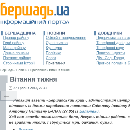
БЕРШАДЩИНА
НОВИНИ
ДОВІДНИКИ
Прапор району
Офіційні повідомлення
Підприємства та ор
Герб району
Суспільство
Телефонні довідни
Мапа району
Культура
Телефонні коди
Дошка пошани
Політика
Поштові індекси
Паспорт району
Спорт
Дім. Сад. Город.
Сторінками історії
Привітання
Прогноз погоди в 
Бершадь
/
Новини
/
Привітання
/
Вітання тижня
Вітання тижня
27 Травня 2013, 22:41
←
Редакція газети «Бершадський край», адміністрація цент
вітають із днями народження листонош Світлану Іванівну БО
Антоніну Петрівну БАЛАН (27.05) із
Баланівки
.
Хай вам завжди посміхається доля, Несуть тільки радість з
не зрадять ніколи, І збудуться мрії, бажання, думки.
Дружині