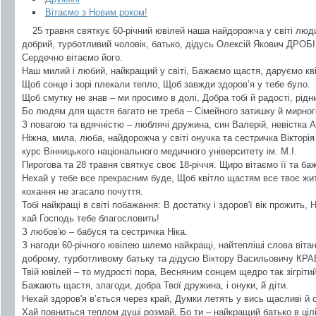
Вітаємо з Новим роком!
25 травня святкує 60-річний ювілей наша найдорожча у світі люд
добрий, турботливий чоловік, батько, дідусь Олексій Якович ДРОБ
Сердечно вітаємо його.
Наш милий і любий, найкращий у світі, Бажаємо щастя, даруємо кві
Щоб сонце і зорі плекали тепло, Щоб завжди здоров’я у тебе було.
Щоб смутку не знав – ми просимо в долі, Добра тобі й радості, рідни
Бо людям для щастя багато не треба – Сімейного затишку й мирног
З повагою та вдячністю – люблячі дружина, син Валерій, невістка А
Ніжна, мила, люба, найдорожча у світі онучка та сестричка Вікторія
курс Вінницького національного медичного університету ім. М.І.
Пирогова та 28 травня святкує своє 18-річчя. Щиро вітаємо її та б
Нехай у тебе все прекрасним буде, Щоб квітло щастям все твоє ж
кохання не згасало почуття.
Тобі найкращі в світі побажання: В достатку і здоров'ї вік прожить, 
хай Господь тебе благословить!
З любов'ю – бабуся та сестричка Ніка.
З нагоди 60-річного ювілею шлемо найкращі, найтепліші слова віта
доброму, турботливому батьку та дідусю Віктору Васильовичу КРА
Твій ювілей – то мудрості пора, Весняним сонцем щедро так зігрітий
Бажають щастя, злагоди, добра Твої дружина, і онуки, й діти.
Нехай здоров'я в’ється через край, Думки летять у вись щасливі й с
Хай повниться теплом душі розмай, Бо ти – найкращий батько в цілім