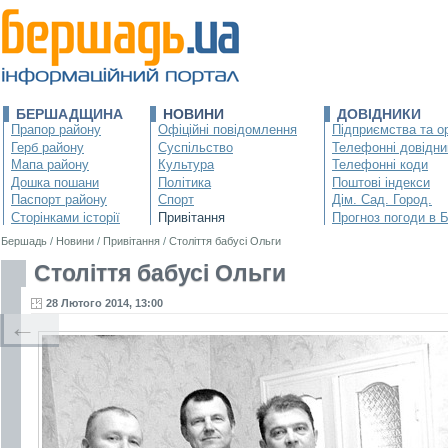
БЕРШАДЩИНА
НОВИНИ
ДОВІДНИКИ
Прапор району
Офіційні повідомлення
Підприємства та ор
Герб району
Суспільство
Телефонні довідни
Мапа району
Культура
Телефонні коди
Дошка пошани
Політика
Поштові індекси
Паспорт району
Спорт
Дім. Сад. Город.
Сторінками історії
Привітання
Прогноз погоди в 
Бершадь
/
Новини
/
Привітання
/
Століття бабусі Ольги
Століття бабусі Ольги
28 Лютого 2014, 13:00
←