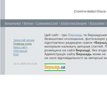
Століття бабусі Ольги 
Бершадщина
|
Форуми
|
Сторінками історії
|
Літературна Бершадь
|
Фотогалереї
Цей сайт - про
Бершадь
та бершадський
безкоштовні оголошення, фотогалереї р
Зворотній зв'язок
підготовлено редакцією газети
«Берша
Публічна угода
матеріали належать авторам статтей. 
Мапа сайту
розміщена на сайті
Бершаді
, без згод
PDA-версія
Адміністрація сайту
Бершадь
може не п
RSS
не несе відповідальності за авторські м
10.01.2026 20:13:26