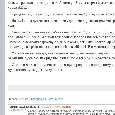
батька прийшла через два роки. А коли у 45-му померла й мати, на 
хвора бабка.
Працювала у колгоспі, діти часто хворіли, не було що їсти. «Наро
Дочка і син з дитинства привчались до роботи, допомагали матер
хаті.
Спати любили на лежанці або на печі, бо там було тепло. До речі
закінчила сім класів і 42 роки теж пропрацювала біля землі у колго
шофера, відслужив строкову службу в армії, закінчив Олександрійс
інститут, довгі роки працював на освітянській ниві. Він мешкає на К
У ювілярки велика дружна родина – нині у неї четверо внуків, сім
Микитівна дуже любить різдвяні свята, коли всі рідні збираються р
Оточена любов’ю і турботою, вона щиро раділа і на родинному свят
душі бажала усім дожити до її років.
Населені пункти:
Красносілка
,
Крушинівка
ДИВІТЬСЯ ТАКОЖ В РОЗДІЛІ
ПРИВІТАННЯ
»
15.06.2018
Дорогі колеги та ветерани галузі! Із професійним святом – Днем 
лежать турбота і відповідальність за найвищу цінність на землі –