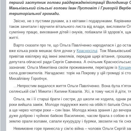
перший заступник голови райдержадміністрації Володимир 
Маньківський сільські голови Іван Пустовіт і Григорій Верб
територіальної громади.
Звісно, не з пустими руками, а з квітами і подарунками. Керівник
також зачитали і вручили вітального листа від влади, висловили Ол
сумлінну працю, виховання дітей і онуків, побажали їй здоров’я, щас
житті.
Варто сказати про те, що Ольга Павліченко народилася і до ост
вже кілька років мешкає біля дочки у
Красносілці
. Тож Маньківськи
привітав ювілярку від імені земляків, передав щирі вітання, грошов
депутата обласної ради Сергія Савченка. А очільник Красносільсько
зазначив: Ольга Микитівна своїм проживанням, переїздом із
Крушин
села довгожителів. Нагадаємо: торік на Покрову у цій громаді зі ст
Михайлівну Горобчук.
…Непростим видалося життя Ольги Павліченко. Вона була п’ято
селянській сім’ї Микити і Килини Ковалів. Усі, в тому числі й діти, 
Ольга, як і її старші брати і сестри, до школи не ходила, однак р
роки вийшла заміж. Молоде подружжя жило на обійсті батьків Ольг
а ще через чотири роки – син Іван. Молода жінка зрання і до вечор
дуже доброю і чуйною бабкою Василиною, часом брала з собою в по
землю орали волами, сапали кукурудзу і буряки, звозили на тік сно
Невимовне горе принесла у сім’ю війна – чоловік Ольги Сергій за