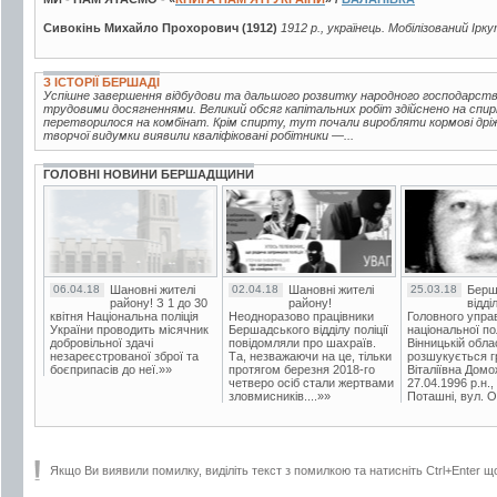
Сивокінь Михайло Прохорович (1912)
1912 р., українець. Мобілізований Ір
З ІСТОРІЇ БЕРШАДІ
Успішне завершення відбудови та дальшого розвитку народного господарств
трудовими досягненнями. Великий обсяг капітальних робіт здійснено на спир
перетворилося на комбінат. Крім спирту, тут почали виробляти кормові дріжд
творчої видумки виявили кваліфіковані робітники —...
ГОЛОВНІ НОВИНИ БЕРШАДЩИНИ
06.04.18
Шановні жителі
02.04.18
Шановні жителі
25.03.18
Берш
району! З 1 до 30
району!
відді
квітня Національна поліція
Неодноразово працівники
Головного упра
України проводить місячник
Бершадського відділу поліції
національної пол
добровільної здачі
повідомляли про шахраїв.
Вінницькій обла
незареєстрованої зброї та
Та, незважаючи на це, тільки
розшукується гр
боєприпасів до неї.»»
протягом березня 2018-го
Віталіївна Домо
четверо осіб стали жертвами
27.04.1996 р.н.,
зловмисників....»»
Поташні, вул. Ос
Якщо Ви виявили помилку, виділіть текст з помилкою та натисніть Ctrl+Enter щ