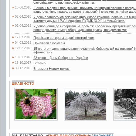
самовіддану працю, професіоналізм та...
»
15.06.2018
Шановні медичні працівники! Прийміть найщиріші вітання з нагоди
вашу сумлінну працю, за радість здоров’я і диво життя, які ви дар
»
02.04.2018
У день славного ювілею шлю щирі слова кохання, побажання міцног
затишку дружині Раїсі Андріївні РУДИК (3.04) із Михайлівки.
»
01.04.2018
У доповнення до інформації «Переможці обласних предметних олі
попередньому номері «Бершадського краю», повідомляємо:
»
17.03.2018
Привітали ветерана з дев’яносторіччям
»
04.03.2018
Привітали з ювілеєм
»
12.02.2018
15 лютого – день вшанування учасників бойових дій на території і
афганістану
»
19.01.2018
22 січня – День Соборності України
»
13.10.2017
Вітаємо!
»
30.12.2016
Вітаємо з Новим роком!
ЦІКАВІ ФОТО
48 фото
21 фото
2 фото
МИ - ПАМ’ЯТАЄМО - «
КНИГА ПАМ’ЯТІ УКРАЇНИ
» /
БАЛАНІВКА