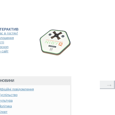
НТЕРАКТИВ
ас в гостях!
олошення
тті
оскоп
 сайт
НОВИНИ
→
фіційні повідомлення
успільство
ультура
олітика
Спорт