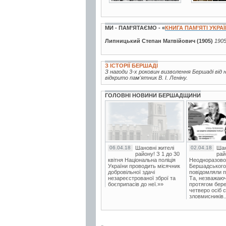
МИ - ПАМ’ЯТАЄМО - «
КНИГА ПАМ’ЯТІ УКРА
Липницький Степан Матвійович (1905)
1905
З ІСТОРІЇ БЕРШАДІ
З нагоди 3-х роковин визволення Бершаді ві
відкрито пам'ятник В. І. Леніну.
ГОЛОВНІ НОВИНИ БЕРШАДЩИНИ
06.04.18
Шановні жителі
02.04.18
Шан
району! З 1 до 30
рай
квітня Національна поліція
Неодноразово
України проводить місячник
Бершадського в
добровільної здачі
повідомляли п
незареєстрованої зброї та
Та, незважаюч
боєприпасів до неї.»»
протягом бере
четверо осіб 
зловмисників..