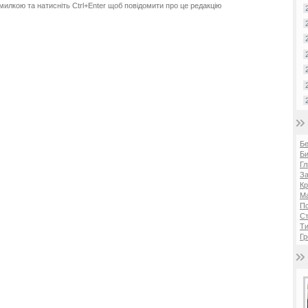
милкою та натисніть Ctrl+Enter щоб повідомити про це редакцію
Б
Би
Гл
За
Кр
Ма
П
Ст
Ти
Гр