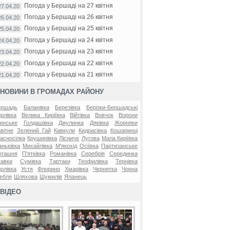
Погода у Бершаді на 27 квітня
27.04.20
Погода у Бершаді на 26 квітня
26.04.20
Погода у Бершаді на 25 квітня
25.04.20
Погода у Бершаді на 24 квітня
24.04.20
Погода у Бершаді на 23 квітня
23.04.20
Погода у Бершаді на 22 квітня
22.04.20
Погода у Бершаді на 21 квітня
21.04.20
НОВИНИ В ГРОМАДАХ РАЙОНУ
ершадь
Баланівка
Березівка
Берізки-Бершадські
рлівка
Велика Киріївка
Війтівка
Вовчок
Ворони
инське
Голдашівка
Джулинка
Дяківка
Жорняки
вітне
Зелений Гай
Кавкули
Кидрасівка
Кошаринці
асносілка
Крушинівка
Лісниче
Лугова
Мала Киріївка
ньківка
Михайлівка
М'якохід
Осіївка
Партизанське
оташня
П'ятківка
Романівка
Серебрія
Серединка
авки
Сумівка
Тартаки
Теофилівка
Тернівка
рлівка
Устя
Флорино
Хмарівка
Чернятка
Чорна
ебля
Шляхова
Шумилів
Яланець
ВІДЕО