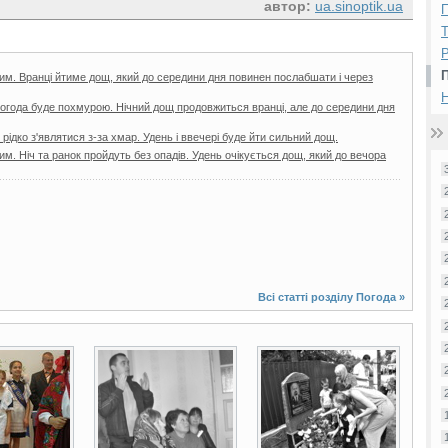
автор:
ua.sinoptik.ua
П
Р
им. Вранці йтиме дощ, який до середини дня повинен послабшати і через
Н
погода буде похмурою. Нічний дощ продовжиться вранці, але до середини дня
рідко з'являтися з-за хмар. Удень і ввечері буде йти сильний дощ.
м. Ніч та ранок пройдуть без опадів. Удень очікується дощ, який до вечора
Всі статті розділу
Погода
»
2 фото
2 фото