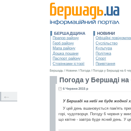
БЕРШАДЩИНА
НОВИНИ
Прапор району
Офіційні повідомле
Герб району
Суспільство
Мапа району
Культура
Дошка пошани
Політика
Паспорт району
Спорт
Сторінками історії
Привітання
Бершадь
/
Новини
/
Погода
/
Погода у Бершаді на 6 ч
Погода у Бершаді на
6 Червня 2015 р
←
У Бершаді на небі не буде жодної х
У цей день вшановується пам'ять пре
горі, чудотворця. Погоду 6 червня у ми
що квітне - завтра буде ясний день. У це