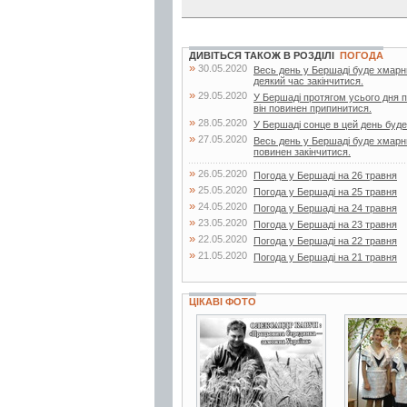
ДИВІТЬСЯ ТАКОЖ В РОЗДІЛІ
ПОГОДА
»
30.05.2020
Весь день у Бершаді буде хмарн
деякий час закінчитися.
»
29.05.2020
У Бершаді протягом усього дня 
він повинен припинитися.
»
28.05.2020
У Бершаді сонце в цей день буде 
»
27.05.2020
Весь день у Бершаді буде хмарни
повинен закінчитися.
»
26.05.2020
Погода у Бершаді на 26 травня
»
25.05.2020
Погода у Бершаді на 25 травня
»
24.05.2020
Погода у Бершаді на 24 травня
»
23.05.2020
Погода у Бершаді на 23 травня
»
22.05.2020
Погода у Бершаді на 22 травня
»
21.05.2020
Погода у Бершаді на 21 травня
ЦІКАВІ ФОТО
4 фото
7 фото