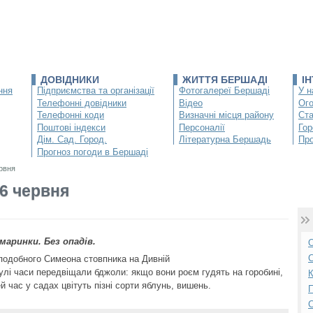
ДОВІДНИКИ
ЖИТТЯ БЕРШАДІ
І
ння
Підприємства та організації
Фотогалереї Бершаді
У н
Телефонні довідники
Відео
Ог
Телефонні коди
Визначні місця району
Ста
Поштові індекси
Персоналії
Гор
Дім. Сад. Город.
Літературна Бершадь
Про
Прогноз погоди в Бершаді
ервня
 6 червня
маринки. Без опадів.
О
С
подобного Симеона стовпника на Дивній
нулі часи передвіщали бджоли: якщо вони роєм гудять на горобині,
К
й час у садах цвітуть пізні сорти яблунь, вишень.
П