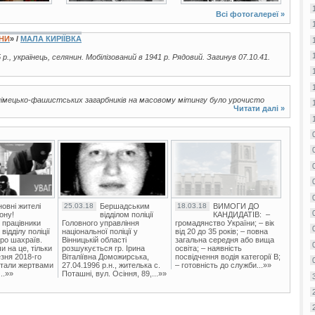
Всі фотогалереї »
ЇНИ
» /
МАЛА КИРІЇВКА
 р., українець, селянин. Мобілізований в 1941 р. Рядовий. Загинув 07.10.41.
д німецько-фашистських загарбників на масовому мітингу було урочисто
Читати далі »
овні жителі
25.03.18
Бершадським
18.03.18
ВИМОГИ ДО
ону!
відділом поліції
КАНДИДАТІВ: –
 працівники
Головного управління
громадянство України; – вік
ідділу поліції
національної поліції у
від 20 до 35 років; – повна
ро шахраїв.
Вінницькій області
загальна середня або вища
и на це, тільки
розшукується гр. Ірина
освіта; – наявність
зня 2018-го
Віталіївна Доможирська,
посвідчення водія категорії В;
стали жертвами
27.04.1996 р.н., жителька с.
– готовність до служби...»»
..»»
Поташні, вул. Осіння, 89,...»»