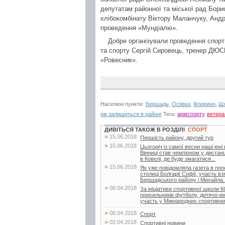
депутатам районної та міської рад Бор
хлібокомбінату Віктору Маланчуку, Андр
проведення «Мундіалю».
Добре організували проведення спорти
та спорту Сергій Сировець, тренер Д
«Ровесник».
Населені пункти:
Бершадь
,
Осіївка
,
Флорино
,
Ш
рік залишиться в районі
Теги:
армспорту
ветера
ДИВІТЬСЯ ТАКОЖ В РОЗДІЛІ
СПОРТ
»
15.06.2018
Першість району, другий тур
»
15.06.2018
Цьогоріч із самої весни наші юні
Вінниці став чемпіоном у дистанц
в Ковелі, де буде змагатися...
»
15.06.2018
Як уже повідомляла газета в поп
столиці Болгарії Софії, участь в
Бершадського району і Михайла..
»
08.04.2018
За ініціативи спортивної школи
прихильників футболу, дитячо-
участь у Міжнародних спортивни
»
08.04.2018
Спорт
»
02.04.2018
Спортивні новини