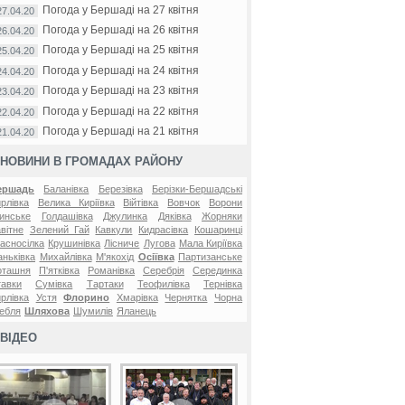
Погода у Бершаді на 27 квітня
27.04.20
Погода у Бершаді на 26 квітня
26.04.20
Погода у Бершаді на 25 квітня
25.04.20
Погода у Бершаді на 24 квітня
24.04.20
Погода у Бершаді на 23 квітня
23.04.20
Погода у Бершаді на 22 квітня
22.04.20
Погода у Бершаді на 21 квітня
21.04.20
НОВИНИ В ГРОМАДАХ РАЙОНУ
ершадь
Баланівка
Березівка
Берізки-Бершадські
рлівка
Велика Киріївка
Війтівка
Вовчок
Ворони
инське
Голдашівка
Джулинка
Дяківка
Жорняки
вітне
Зелений Гай
Кавкули
Кидрасівка
Кошаринці
асносілка
Крушинівка
Лісниче
Лугова
Мала Киріївка
ньківка
Михайлівка
М'якохід
Осіївка
Партизанське
оташня
П'ятківка
Романівка
Серебрія
Серединка
авки
Сумівка
Тартаки
Теофилівка
Тернівка
рлівка
Устя
Флорино
Хмарівка
Чернятка
Чорна
ебля
Шляхова
Шумилів
Яланець
ВІДЕО