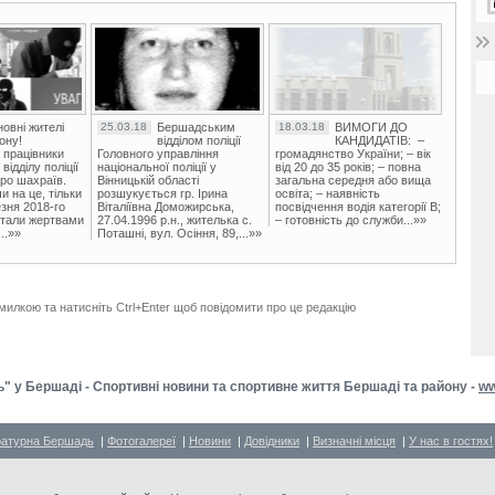
овні жителі
25.03.18
Бершадським
18.03.18
ВИМОГИ ДО
ону!
відділом поліції
КАНДИДАТІВ: –
 працівники
Головного управління
громадянство України; – вік
ідділу поліції
національної поліції у
від 20 до 35 років; – повна
ро шахраїв.
Вінницькій області
загальна середня або вища
и на це, тільки
розшукується гр. Ірина
освіта; – наявність
зня 2018-го
Віталіївна Доможирська,
посвідчення водія категорії В;
стали жертвами
27.04.1996 р.н., жителька с.
– готовність до служби...»»
..»»
Поташні, вул. Осіння, 89,...»»
милкою та натисніть Ctrl+Enter щоб повідомити про це редакцію
" у Бершаді - Спортивні новини та спортивне життя Бершаді та району -
ww
ратурна Бершадь
|
Фотогалереї
|
Новини
|
Довідники
|
Визначні місця
|
У нас в гостях!