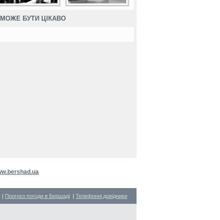
МОЖЕ БУТИ ЦІКАВО
w.bershad.ua
|
Прогноз погоди в Бершаді
|
Телефонні довідники