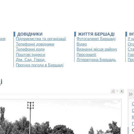
ДОВІДНИКИ
ЖИТТЯ БЕРШАДІ
І
ння
Підприємства та організації
Фотогалереї Бершаді
У н
Телефонні довідники
Відео
Ог
Телефонні коди
Визначні місця району
Ста
Поштові індекси
Персоналії
Гор
Дім. Сад. Город.
Літературна Бершадь
Про
Прогноз погоди в Бершаді
і
0
О
С
К
П