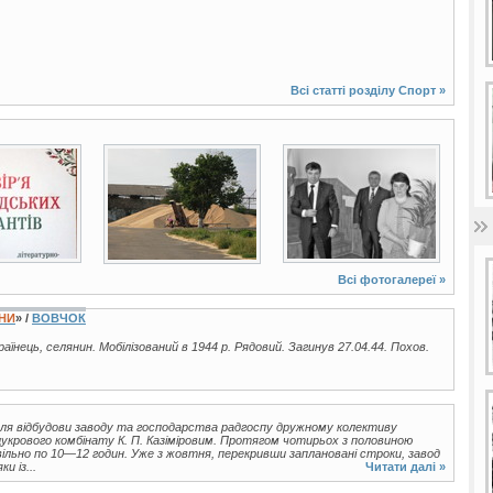
Всі статті розділу
Спорт
»
11 фото
6 фото
Всі фотогалереї »
ЇНИ
» /
ВОВЧОК
країнець, селянин. Мобілізований в 1944 р. Рядовий. Загинув 27.04.44. Похов.
для відбудови заводу та господарства радгоспу дружному колективу
цукрового комбінату К. П. Казіміровим. Протягом чотирьох з половиною
вільно по 10—12 годин. Уже з жовтня, перекривши заплановані строки, завод
и із...
Читати далі »