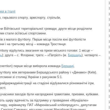
рі в Італії
, гирьового спорту, армспорту, стрільби,
 Війтівської територіальної громади, друге місце розділили
іми стали осіївські спортсмени.
ів з малого футболу. Перше місце посіли юні футболісти
ни і на третьому місці – команда Тростянця.
болу відбулись змагання на призи міського голови: 1 місце –
дь
); друге – с. Флорине; третє – «Патріот» (м.
Бершадь
); четверте –
баскетбол) перше місце виборола команда
Бершаді
.
 футболу між ветеранами Бершадського району і «Динамо» (Київ).
ртсмени зі столиці України з рахунком 5:1.
райдержадміністрації на стадіоні відбувалися різноманітні ігри,
сті.
 учасники заходів були нагороджені грамотами, призами, кубками.
ють щиру вдячність за підтримку у проведенні «Мундіалю»
учеру, керівництву ПАТ «Миронівський хлібопродукт», депутатам
Сергієві Савченку, міському голові Михайлові Кольченку,