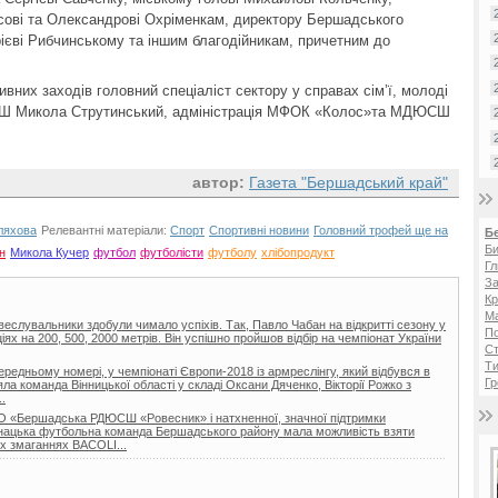
исові та Олександрові Охріменкам, директору Бершадського
ієві Рибчинському та іншим благодійникам, причетним до
вних заходів головний спеціаліст сектору у справах сім’ї, молоді
ЮСШ Микола Струтинський, адміністрація МФОК «Колос»та МДЮСШ
автор:
Газета "Бершадський край"
ляхова
Релевантні матеріали:
Спорт
Спортивні новини
Головний трофей ще на
Б
Би
н
Микола Кучер
футбол
футболісти
футболу
хлібопродукт
Гл
За
Кр
Ма
 веслувальники здобули чимало успіхів. Так, Павло Чабан на відкритті сезону у
П
іях на 200, 500, 2000 метрів. Він успішно пройшов відбір на чемпіонат України
Ст
Ти
ередньому номері, у чемпіонаті Європи-2018 із армреслінгу, який відбувся в
Гр
зяла команда Вінницької області у складі Оксани Дяченко, Вікторії Рожко з
.
 КО «Бершадська РДЮСШ «Ровесник» і натхненної, значної підтримки
юнацька футбольна команда Бершадського району мала можливість взяти
х змаганнях BACOLI...