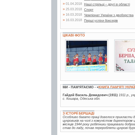
»
01.04.2018
Наші стрільці – другі в області
»
25.03.2018
Спорт
»
16.03.2018
Чемпіонат України з двоборства
»
16.03.2018
Перші успіхи боксерів
ЦІКАВІ ФОТО
6 фото
2 фото
МИ - ПАМ’ЯТАЄМО - «
КНИГА ПАМ’ЯТІ УКРА
Гайдей Василь Демидович (1911)
1911 р., у
с. Кошара, Одеська обл.
З ІСТОРІЇ БЕРШАДІ
Особливо багато праці довелося прикласти 
цукровиків на чолі з комуністом директором 
місяців 1944 року робітники працювали добро
став до ладу, почав переробляти цукрові буряк