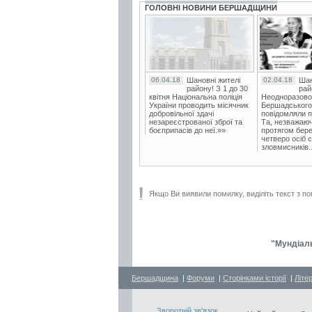
ГОЛОВНІ НОВИНИ БЕРШАДЩИНИ
06.04.18
Шановні жителі
02.04.18
Шан
району! З 1 до 30
рай
квітня Національна поліція
Неодноразово
України проводить місячник
Бершадського в
добровільної здачі
повідомляли п
незареєстрованої зброї та
Та, незважаюч
боєприпасів до неї.»»
протягом бере
четверо осіб 
зловмисників..
Якщо Ви виявили помилку, виділіть текст з по
"Мундіаль
Бершадщина
|
Форуми
|
Сторінками історії
|
Літе
Зворотній зв'язок