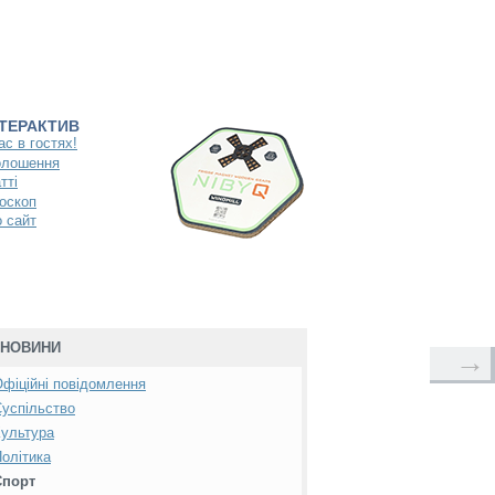
НТЕРАКТИВ
ас в гостях!
олошення
тті
оскоп
 сайт
НОВИНИ
→
фіційні повідомлення
успільство
ультура
олітика
Спорт