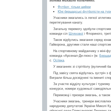
голова Михайло Кольченко.
Футбол: тільки цифри
Юні бершадські футболісти на турні
Учасники змагались із легкої атлетики
перетягування канату.
Загальну перемогу здобули спортсмени
команди сіл
Шляхової
і Флориного, трет
Також відбулись змагання серед юнак
Гайворона, другими стали наші спортсме
На спортивному майданчику з міні-фут
команда «Арсенал-Де-люкс» (м.
Берша
с.
Осіївка
.
У змаганнях зі стрітболу (вуличний 
Під завісу свята відбулась зустріч з
Виграли більш досвідчені та імениті спо
За участю відділу культури і туризму 
конкурси, номери художньої самодіяльно
Переможці і призери змагань, а також
Учасники змагань, тренери висловлю
народному депутатові України Миколі К
обласної ради Олександрові Лехману та 