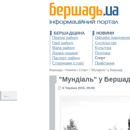
БЕРШАДЩИНА
НОВИНИ
Прапор району
Офіційні повідомле
Герб району
Суспільство
Мапа району
Культура
Дошка пошани
Політика
Паспорт району
Спорт
Сторінками історії
Привітання
Бершадь
/
Новини
/
Спорт
/
"Мундіаль" у Бершаді
"Мундіаль" у Бершад
6 Червня 2015, 09:00
←