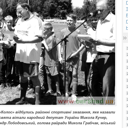
П
Р
Н
«Колос» відбулись районні спортивні змагання, яке назвали
 свята вітали народний депутат України Микола Кучер,
ндр Лободовський, голова райради Микола Грабчак, міський