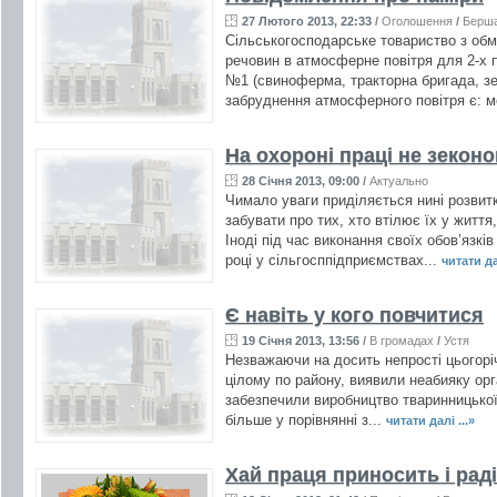
27 Лютого 2013, 22:33
/
Оголошення
/
Берш
Сільськогосподарське товариство з об
речовин в атмосферне повітря для 2-х 
№1 (свиноферма, тракторна бригада, зе
забруднення атмосферного повітря є: м
На охороні праці не зекон
28 Січня 2013, 09:00
/
Актуально
Чимало уваги приділяється нині розвит
забувати про тих, хто втілює їх у життя
Іноді під час виконання своїх обов’язк
році у сільгосппідприємствах...
читати дал
Є навіть у кого повчитися
19 Січня 2013, 13:56
/
В громадах
/
Устя
Незважаючи на досить непрості цьогоріч
цілому по району, виявили неабияку орга
забезпечили виробництво тваринницької 
більше у порівнянні з...
читати далі ...»
Хай праця приносить і раді