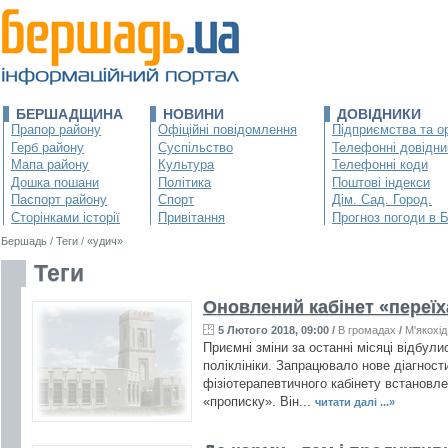
БЕРШАДЩИНА
НОВИНИ
ДОВІДНИКИ
Прапор району
Офіційні повідомлення
Підприємства та ор
Герб району
Суспільство
Телефонні довідни
Мапа району
Культура
Телефонні коди
Дошка пошани
Політика
Поштові індекси
Паспорт району
Спорт
Дім. Сад. Город.
Сторінками історії
Привітання
Прогноз погоди в 
Бершадь
/
Теги
/
«удич»
Теги
Оновлений кабінет «переїх
5 Лютого 2018, 09:00
/
В громадах
/
М'якохід
Приємні зміни за останні місяці відбули
поліклініки. Запрацювало нове діагност
фізіотерапевтичного кабінету встановл
«прописку». Він...
читати далі ...»