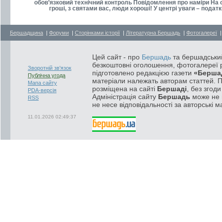
обов’язковий технічний контроль Повідомлення про наміри На ох
гроші, з святами вас, люди хороші! У центрі уваги – пода
Бершадщина
|
Форуми
|
Сторінками історії
|
Літературна Бершадь
|
Фотогалереї
Цей сайт - про
Бершадь
та бершадський
безкоштовні оголошення, фотогалереї р
Зворотній зв'язок
підготовлено редакцією газети
«Берша
Публічна угода
матеріали належать авторам статтей. 
Мапа сайту
розміщена на сайті
Бершаді
, без згод
PDA-версія
Адміністрація сайту
Бершадь
може не п
RSS
не несе відповідальності за авторські м
11.01.2026 02:49:37