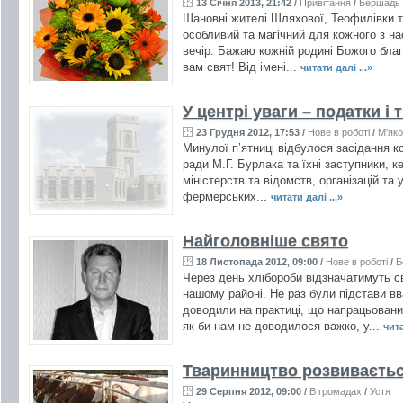
13 Січня 2013, 21:42
/
Привітання
/
Бершадь
Шановні жителі Шляхової, Теофилівки та 
особливий та магічний для кожного з нас
вечір. Бажаю кожній родині Божого благ
вам свят! Від імені...
читати далі ...»
У центрі уваги – податки і
23 Грудня 2012, 17:53
/
Нове в роботі
/
М'яко
Минулої п’ятниці відбулося засідання к
ради М.Г. Бурлака та їхні заступники, к
міністерств та відомств, організацій та
фермерських...
читати далі ...»
Найголовніше свято
18 Листопада 2012, 09:00
/
Нове в роботі
/
Б
Через день хлібороби відзначатимуть 
нашому районі. Не раз були підстави в
доводили на практиці, що напрацьовани
як би нам не доводилося важко, у...
чита
Тваринництво розвиваєть
29 Серпня 2012, 09:00
/
В громадах
/
Устя