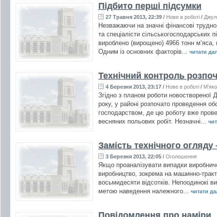
Підбито перші підсумки
27 Травня 2013, 22:39
/
Нове в роботі
/
Джул
Незважаючи на значні фінансові труднощ
та спеціалісти сільськогосподарських п
вироблено (вирощено) 4966 тонн м’яса, 
Одним із основних факторів...
читати далі
Технічний контроль розпо
4 Березня 2013, 23:17
/
Нове в роботі
/
М'яко
Згідно з планом роботи новоствореної Д
року, у районі розпочато проведення о
господарством, де цю роботу вже прове
весняних польових робіт. Незначні...
чит
Замість технічного огляду
3 Березня 2013, 22:05
/
Оголошення
Якщо проаналізувати випадки виробничо
виробництво, зокрема на машинно-тракт
восьмидесяти відсотків. Непоодинокі ви
метою наведення належного...
читати дал
Повідомлення про наміри