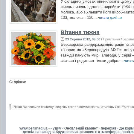
У складних умовах опинилося в цьому р
січень-липень вдалося виробити 7984 то
молока, або збільшити його виробництво
103, молока – 130...
читати далі ...»
Вітання тижня
23 Серпня 2012, 09:00
/
Привітання
/
Берша
Бершадська райдержадміністрація та ра
товариства «Зернопродукт МХП», депут
завжди панують мир і злагода, у серці 
сіється і родиться тільки добро....
читати
Сторінки:
Якщо Ви виявили помилку, виділіть текст з помилкою та натисніть Ctrl+Enter щ
www.bershad.ua
- «удич» Оновлений кабінет «переїхав» Де корми
дозвіл на викид забруднюючих речовин в атмосферне повітря.