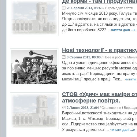
Де корми - там і продуктив
28 Серпня 2013, 08:43
/
В громадах
/
Устя
Минуло сім місяців 2013 року. Галузь т
Якщо аналізувати, як вона ведеться, то
до 117 відсотків, на стільки ж відсотк
де його вироблено 8227...
читати далі ...»
Нові технології - в практик
8 Серпня 2013, 09:00
/
Нове в роботі
/
Маньк
Одна з умов підвищення ефективності с
за порівняно менших ресурсів можна од
знають аграрії Бершадщини, які прагнут
механізації процесів праці. Тож...
читати д
СТОВ «Удич» має наміри о
атмосферне повітря.
2 Липня 2013, 21:04
/
Оголошення
/
Бершад
Виробничі потужності знаходяться на 
Маркса, 1, с. М’якохід, Бершадський р-
обл. Підприємство спеціалізується на в
У результаті діяльності...
читати далі ...»