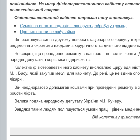
поліклінікою. На місці фізіотерапевтичного кабінету вста
рентгенівський апарат.
Фізіотерапевтичний кабінет отримав нову «прописку».
Сумлінна сплата податків – запорука добробуту громад
Про них ніколи не забуваймо
Він розташувався на другому поверсі стаціонарного корпусу в кр
відділення з окремими входами з хірургічного та дитячого відділень
Не секрет, що проведення ремонту в наш час – це великі кошти. Д
народні депутати, і керівники підприємств.
Колектив фізіотерапевтичного кабінету висловлює щиру вдячніс
М.І. Басу, який закупив меблі для кабінету. До речі, це не єдина 
лікарні.
Він неодноразово допомагав коштами при проведенні ремонту в хі
роботи ліфта.
Велика подяка народному депутату України М.І. Кучеру.
Завдяки таким людям поліпшуються умови праці і рівень медичн
Від колективу фізіотер