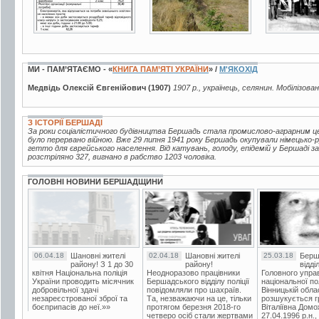
МИ - ПАМ’ЯТАЄМО - «
КНИГА ПАМ’ЯТІ УКРАЇНИ
» /
М'ЯКОХІД
Медвідь Олексій Євгенійович (1907)
1907 р., українець, селянин. Мобілізова
З ІСТОРІЇ БЕРШАДІ
За роки соціалістичного будівництва Бершадь стала промислово-аграрним це
було перервано війною. Вже 29 липня 1941 року Бершадь окупували німецько
гетто для єврейського населення. Від катувань, голоду, епідемій у Бершаді 
розстріляно 327, вигнано в рабство 1203 чоловіка.
ГОЛОВНІ НОВИНИ БЕРШАДЩИНИ
06.04.18
Шановні жителі
02.04.18
Шановні жителі
25.03.18
Берш
району! З 1 до 30
району!
відді
квітня Національна поліція
Неодноразово працівники
Головного упра
України проводить місячник
Бершадського відділу поліції
національної пол
добровільної здачі
повідомляли про шахраїв.
Вінницькій обла
незареєстрованої зброї та
Та, незважаючи на це, тільки
розшукується гр
боєприпасів до неї.»»
протягом березня 2018-го
Віталіївна Домо
четверо осіб стали жертвами
27.04.1996 р.н.,