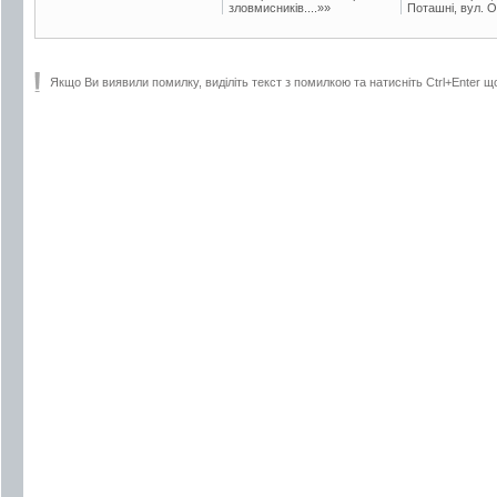
зловмисників....»»
Поташні, вул. Ос
Якщо Ви виявили помилку, виділіть текст з помилкою та натисніть Ctrl+Enter щ