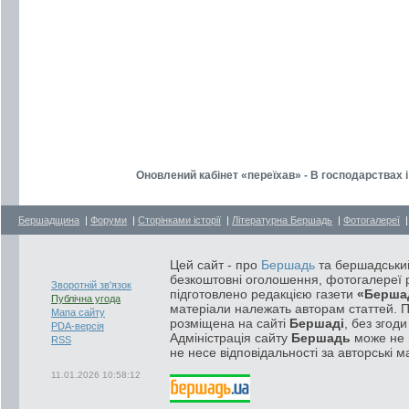
Оновлений кабінет «переїхав» - В господарствах 
Бершадщина
|
Форуми
|
Сторінками історії
|
Літературна Бершадь
|
Фотогалереї
Цей сайт - про
Бершадь
та бершадський
безкоштовні оголошення, фотогалереї р
Зворотній зв'язок
підготовлено редакцією газети
«Берша
Публічна угода
матеріали належать авторам статтей. 
Мапа сайту
розміщена на сайті
Бершаді
, без згод
PDA-версія
Адміністрація сайту
Бершадь
може не п
RSS
не несе відповідальності за авторські м
11.01.2026 10:58:12