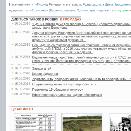
Населені пункти:
М'якохід
Релевантні матеріали:
Рідна школо, з Днем Народженн
підприємство «Осіївське» (Кернел) сплатило 2,5 млн. грн. податків
Теги:
«удич»
ДИВІТЬСЯ ТАКОЖ В РОЗДІЛІ
В ГРОМАДАХ
»
16.06.2018
У день Святого Духа (28 травня) в Березівці урочисто відзначили
храму Івана Богослова.
»
16.06.2018
Депутат облради Володимир Зарічанський ініціював створення пам’я
генія літератури та пророка нації виготовляє відомий скульптор,
скульптури Харківської державної...
»
16.06.2018
Бершадська амбулаторія загальної практики – сімейної медицини
амбулаторій ЗПСМ. Із 2016 року очолює установу мудра жінка, зна
Антоніна Іванівна Колесник. У медицині...
»
16.06.2018
Відділення невідкладної (екстреної) медичної допомоги (НЕМД) 
ОЛІЛ. У більшій його частині проведено ремонти, які ще тривають.
»
16.06.2018
Заради дітей
»
16.06.2018
Краще відділення
»
16.06.2018
Згуртованість, професіоналізм, колегіальність та послідовність – г
»
15.06.2018
Спиртозаводу нема, а спирт виробляється
»
15.06.2018
Переможці 15 обласного конкурсу
»
08.04.2018
Ефективне реагування на надзвичайні ситуації
ЦІКАВІ ФОТО
2 фото
14 фото
3 фото