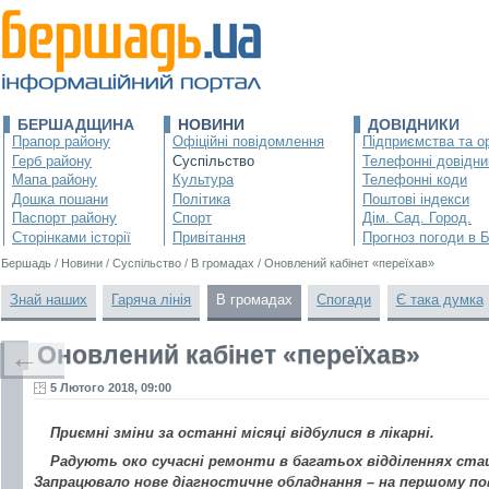
БЕРШАДЩИНА
НОВИНИ
ДОВІДНИКИ
Прапор району
Офіційні повідомлення
Підприємства та ор
Герб району
Суспільство
Телефонні довідни
Мапа району
Культура
Телефонні коди
Дошка пошани
Політика
Поштові індекси
Паспорт району
Спорт
Дім. Сад. Город.
Сторінками історії
Привітання
Прогноз погоди в 
Бершадь
/
Новини
/
Суспільство
/
В громадах
/
Оновлений кабінет «переїхав»
Знай наших
Гаряча лінія
В громадах
Спогади
Є така думка
Оновлений кабінет «переїхав»
←
5 Лютого 2018, 09:00
Приємні зміни за останні місяці відбулися в лікарні.
Радують око сучасні ремонти в багатьох відділеннях стаці
Запрацювало нове діагностичне обладнання – на першому пов