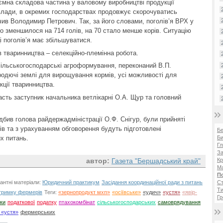
’ємна складова частина у валовому виробництві продукції
влади, в окремих господарствах продовжує скорочуватись
ачив Володимир Петрович. Так, за його словами, поголів’я ВРХ у
го зменшилося на 714 голів, на 70 стало менше корів. Ситуацію
і поголів’я має збільшуватися.
 тваринництва – селекційно-племінна робота.
ільськогосподарські агроформування, переконаний В.П.
 родючі землі для вирощування кормів, усі можливості для
ції тваринництва.
асть заступник начальника ветлікарні О.А. Щур та головний
підбив голова райдержадміністрації О.Ф. Снігур, були прийняті
алів та з урахуванням обговорення будуть підготовлені
Б
Би
х питань.
Гл
За
автор:
Газета "Бершадський край"
Кр
Ма
П
антні матеріали:
Юридичний практикум
Засідання координаційної ради з питань
Ст
Ти
дтримку фермерів
Теги:
«зернопродукт мхп»
«осіївське»
«удич»
«устя»
«явір-
Гр
ки
податкової
податку
птахокомбінат
сільськогосподарських
самоврядування
 «устя»
фермерських