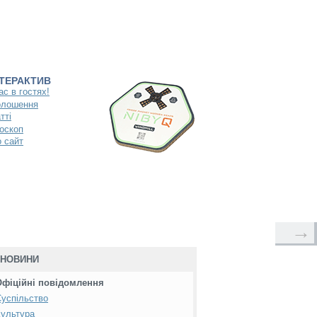
НТЕРАКТИВ
ас в гостях!
олошення
тті
оскоп
 сайт
→
НОВИНИ
Офіційні повідомлення
успільство
ультура