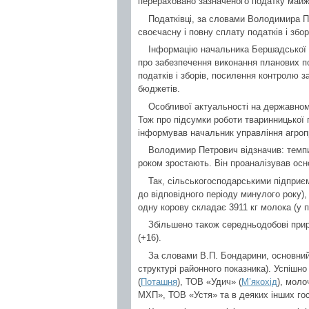
перераховано зазначеного податку майже
Податківці, за словами Володимира 
своєчасну і повну сплату податків і збор
Інформацію начальника Бершадської М
про забезпечення виконання планових по
податків і зборів, посилення контролю 
бюджетів.
Особливої актуальності на державному
Тож про підсумки роботи тваринницької 
інформував начальник управління агроп
Володимир Петрович відзначив: темпи
роком зростають. Він проаналізував осно
Так, сільськогосподарськими підприє
до відповідного періоду минулого року),
одну корову складає 3911 кг молока (у п
Збільшено також середньодобові приро
(+16).
За словами В.П. Бондарини, основний
структурі районного показника). Успішн
(
Поташня
), ТОВ «Удич» (
М’якохід
), мол
МХП», ТОВ «Устя» та в деяких інших го