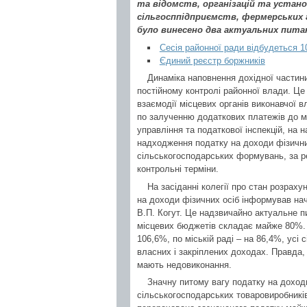
та відомств, організацій та установ
сільгосппідприємств, фермерських 
було винесено два актуальних пита
Сесія районної ради відбудеться 1
Єдиний реєстр боржників
Динаміка наповнення дохідної частини
постійному контролі районної влади. Це
взаємодії місцевих органів виконавчої в
по залученню додаткових платежів до мі
управління та податкової інспекцій, на 
надходження податку на доходи фізичних
сільськогосподарських формувань, за ре
контрольні терміни.
На засіданні колегії про стан розрах
на доходи фізичних осіб інформував нач
В.П. Когут. Це надзвичайно актуальне п
місцевих бюджетів складає майже 80%.
106,6%, по міській раді – на 86,4%, усі
власних і закріплених доходах. Правда,
мають недовиконання.
Значну питому вагу податку на доход
сільськогосподарських товаровиробників