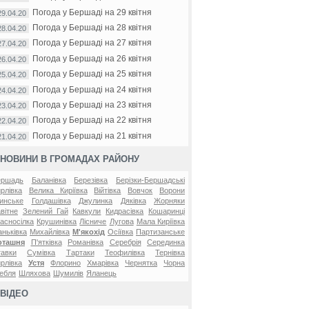
Погода у Бершаді на 29 квітня
29.04.20
Погода у Бершаді на 28 квітня
28.04.20
Погода у Бершаді на 27 квітня
27.04.20
Погода у Бершаді на 26 квітня
26.04.20
Погода у Бершаді на 25 квітня
25.04.20
Погода у Бершаді на 24 квітня
24.04.20
Погода у Бершаді на 23 квітня
23.04.20
Погода у Бершаді на 22 квітня
22.04.20
Погода у Бершаді на 21 квітня
21.04.20
НОВИНИ В ГРОМАДАХ РАЙОНУ
ершадь
Баланівка
Березівка
Берізки-Бершадські
рлівка
Велика Киріївка
Війтівка
Вовчок
Ворони
инське
Голдашівка
Джулинка
Дяківка
Жорняки
вітне
Зелений Гай
Кавкули
Кидрасівка
Кошаринці
асносілка
Крушинівка
Лісниче
Лугова
Мала Киріївка
ньківка
Михайлівка
М'якохід
Осіївка
Партизанське
оташня
П'ятківка
Романівка
Серебрія
Серединка
авки
Сумівка
Тартаки
Теофилівка
Тернівка
рлівка
Устя
Флорино
Хмарівка
Чернятка
Чорна
ебля
Шляхова
Шумилів
Яланець
ВІДЕО