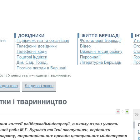
ДОВІДНИКИ
ЖИТТЯ БЕРШАДІ
І
ння
Підприємства та організації
Фотогалереї Бершаді
У н
Телефонні довідники
Відео
Ог
Телефонні коди
Визначні місця району
Ста
Поштові індекси
Персоналії
Гор
Дім. Сад. Город.
Літературна Бершадь
Про
Прогноз погоди в Бершаді
боті
/
У центрі уваги – податки і тваринництво
податкова
Людина і закон
атки і тваринництво
0
ння колегії райдержадміністрації, в якому взяли участь
нної ради М.Г. Бурлака та їхні заступники, керівники
С
 апарату, територіальних органів центральних міністерств
К