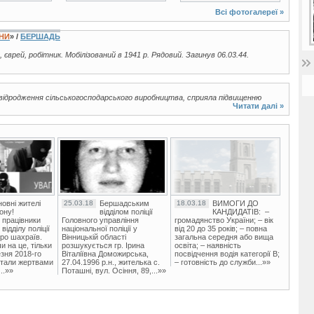
Всі фотогалереї »
ЇНИ
» /
БЕРШАДЬ
., єврей, робітник. Мобілізований в 1941 р. Рядовий. Загинув 06.03.44.
відродження сільськогосподарського виробництва, сприяла підвищенню
Читати далі »
овні жителі
25.03.18
Бершадським
18.03.18
ВИМОГИ ДО
ону!
відділом поліції
КАНДИДАТІВ: –
 працівники
Головного управління
громадянство України; – вік
ідділу поліції
національної поліції у
від 20 до 35 років; – повна
ро шахраїв.
Вінницькій області
загальна середня або вища
и на це, тільки
розшукується гр. Ірина
освіта; – наявність
зня 2018-го
Віталіївна Доможирська,
посвідчення водія категорії В;
стали жертвами
27.04.1996 р.н., жителька с.
– готовність до служби...»»
..»»
Поташні, вул. Осіння, 89,...»»