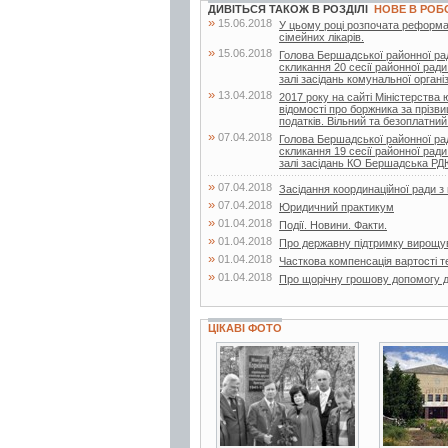
ДИВІТЬСЯ ТАКОЖ В РОЗДІЛІ
НОВЕ В РОБ
»
15.06.2018
У цьому році розпочата реформа
сімейних лікарів.
»
15.06.2018
Голова Бершадської районної ра
скликання 20 сесії районної ради
залі засідань комунальної організа
»
13.04.2018
2017 року на сайті Міністерства
відомості про боржника за прізв
податків. Вільний та безоплатний.
»
07.04.2018
Голова Бершадської районної ра
скликання 19 сесії районної ради
залі засідань КО Бершадська Р
»
07.04.2018
Засідання координаційної ради 
»
07.04.2018
Юридичний практикум
»
01.04.2018
Події. Новини. Факти.
»
01.04.2018
Про державну підтримку вирощу
»
01.04.2018
Часткова компенсація вартості т
»
01.04.2018
Про щорічну грошову допомогу д
ЦІКАВІ ФОТО
2 фото
7 фото