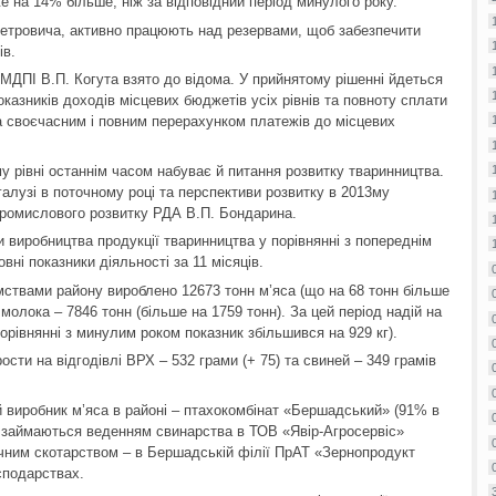
 на 14% більше, ніж за відповідний період минулого року.
Петровича, активно працюють над резервами, щоб забезпечити
ів.
ДПІ В.П. Когута взято до відома. У прийнятому рішенні йдеться
казників доходів місцевих бюджетів усіх рівнів та повноту сплати
за своєчасним і повним перерахунком платежів до місцевих
 рівні останнім часом набуває й питання розвитку тваринництва.
галузі в поточному році та перспективи розвитку в 2013му
ромислового розвитку РДА В.П. Бондарина.
 виробництва продукції тваринництва у порівнянні з попереднім
вні показники діяльності за 11 місяців.
мствами району вироблено 12673 тонн м’яса (що на 68 тонн більше
 молока – 7846 тонн (більше на 1759 тонн). За цей період надій на
орівнянні з минулим роком показник збільшився на 929 кг).
сти на відгодівлі ВРХ – 532 грами (+ 75) та свиней – 349 грамів
 виробник м’яса в районі – птахокомбінат «Бершадський» (91% в
о займаються веденням свинарства в ТОВ «Явір-Агросервіс»
очним скотарством – в Бершадській філії ПрАТ «Зернопродукт
сподарствах.