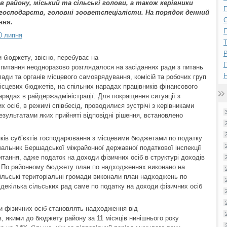
 району, міський та сільські голови, а також керівники
П
господарств, головні зооветспеціалісти. На порядок денний
ння.
П
0 липня
Р
 бюджету, звісно, перебуває на
 питання неодноразово розглядалося на засіданнях ради з питань
Н
лади та органів місцевого самоврядування, комісій та робочих груп
сцевих бюджетів, на спільних нарадах працівників фінансового
нарадах в райдержадміністрації. Для покращення ситуації з
 осіб, в режимі співбесід, проводилися зустрічі з керівниками
зультатами яких прийняті відповідні рішення, встановлено
унків суб’єктів господарювання з місцевими бюджетами по податку
альник Бершадської міжрайонної державної податкової інспекції
итання, адже податок на доходи фізичних осіб в структурі доходів
 По районному бюджету план по надходженнях виконано на
 сільські територіальні громади виконали план надходжень по
 декілька сільських рад саме по податку на доходи фізичних осіб
и фізичних осіб становлять надходження від
, якими до бюджету району за 11 місяців нинішнього року