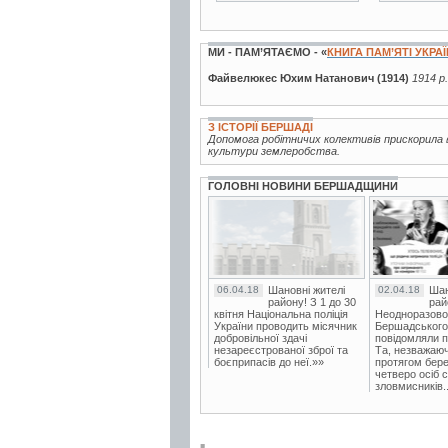
МИ - ПАМ’ЯТАЄМО - «
КНИГА ПАМ’ЯТІ УКРА
Файвелюкес Юхим Натанович (1914)
1914 р
З ІСТОРІЇ БЕРШАДІ
Допомога робітничих колективів прискорила 
культури землеробства.
ГОЛОВНІ НОВИНИ БЕРШАДЩИНИ
06.04.18
Шановні жителі
02.04.18
Шан
району! З 1 до 30
рай
квітня Національна поліція
Неодноразово
України проводить місячник
Бершадського в
добровільної здачі
повідомляли п
незареєстрованої зброї та
Та, незважаюч
боєприпасів до неї.»»
протягом бере
четверо осіб 
зловмисників..