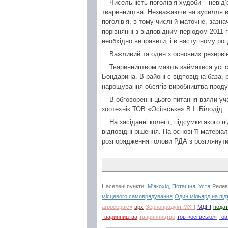
Чисельність поголів’я худоби – невід
тваринництва. Незважаючи на зусилля 
поголів’я, в тому числі й маточне, зазн
порівнянні з відповідним періодом 2011-
необхідно виправити, і в наступному роц
Важливий та один з основних резервів
Тваринництвом мають займатися усі с
Бондарина. В районі є відповідна база,
нарощування обсягів виробництва продук
В обговоренні цього питання взяли уч
зоотехнік ТОВ «Осіївське» В.І. Білодід.
На засіданні колегії, підсумки якого 
відповідні рішення. На основі її матері
розпорядження голови РДА з розглянути
Населені пункти:
М'якохід
,
Поташня
,
Устя
Релев
місцевого самоврядування
Один мільярд на пі
агросервіс»
врх
Зернопродукт МХП
МДПІ
подат
тваринництва
тваринництво
тов «осіївське»
тов