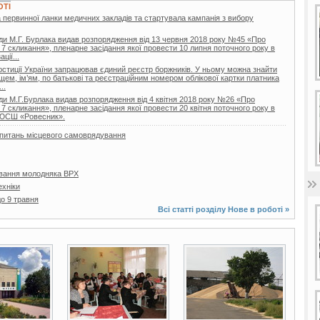
ОТІ
 первинної ланки медичних закладів та стартувала кампанія з вибору
ди М.Г. Бурлака видав розпорядження від 13 червня 2018 року №45 «Про
 7 скликання», пленарне засідання якої провести 10 липня поточного року в
ції...
 юстиції України запрацював єдиний реєстр боржників. У ньому можна знайти
ищем, ім’ям, по батькові та реєстраційним номером облікової картки платника
..
ди М.Г.Бурлака видав розпорядження від 4 квітня 2018 року №26 «Про
 7 скликання», пленарне засідання якої провести 20 квітня поточного року в
ДЮСШ «Ровесник».
з питань місцевого самоврядування
вання молодняка ВРХ
ехніки
о 9 травня
Всі статті розділу
Нове в роботі
»
3 фото
11 фото