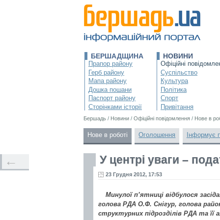
БЕРШАДЩИНА
НОВИНИ
Прапор району
Офіційні повідомле
Герб району
Суспільство
Мапа району
Культура
Дошка пошани
Політика
Паспорт району
Спорт
Сторінками історії
Привітання
Бершадь
/
Новини
/
Офіційні повідомлення
/
Нове в ро
Нове в роботі
Оголошення
Інформує 
У центрі уваги – под
←
23 Грудня 2012, 17:53
Минулої п’ятниці відбулося засіда
голова РДА О.Ф. Снігур, голова райо
структурних підрозділів РДА та її