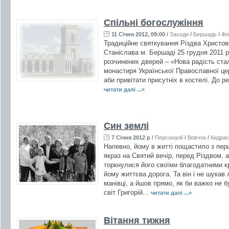
Спільні богослужіння
11 Січня 2012, 09:00
/
Заходи
/
Бершадь
/
Фл
Традиційне святкування Різдва Христово
Станіслава м. Бершаді 25 грудня 2011 
розчинених дверей – «Нова радість ста
монастиря Української Православної цер
аби привітати присутніх в костелі. До реч
читати далі ...»
Син землі
7 Січня 2012 р
/
Персоналії
/
Вовчок
/
Кидрас
Напевно, йому в житті пощастило з перш
якраз на Святий вечір, перед Різдвом, 
торкнулися його своїми благодатними к
йому життєва дорога. Та він і не шукав 
манівці, а йшов прямо, як би важко 
світ Григорій...
читати далі ...»
Вітання тижня