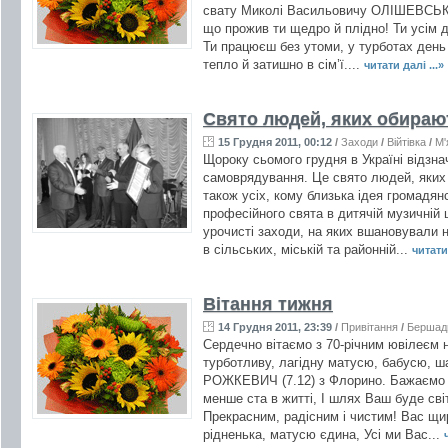
свату Миколі Васильовичу ОЛІШЕВСЬКО
що прожив ти щедро й плідно! Ти усім ді
Ти працюєш без утоми, у турботах день
тепло й затишно в сім’ї....
читати далі ...»
Свято людей, яких обираю
15 Грудня 2011, 00:12
/
Заходи
/
Війтівка
/
М'
Щороку сьомого грудня в Україні відзн
самоврядування. Це свято людей, яких 
також усіх, кому близька ідея громадян
професійного свята в дитячій музичній 
урочисті заходи, на яких вшановували н
в сільських, міській та районній...
читати 
Вітання тижня
14 Грудня 2011, 23:39
/
Привітання
/
Бершад
Сердечно вітаємо з 70-річним ювілеєм 
турботливу, лагідну матусю, бабусю, ш
РОЖКЕВИЧ (7.12) з Флорино. Бажаємо в
менше ста в житті, І шлях Ваш буде сві
Прекрасним, радісним і чистим! Вас щи
рідненька, матусю єдина, Усі ми Вас...