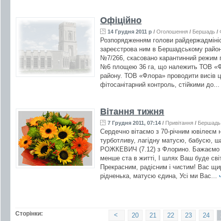
Офіційно
14 Грудня 2011 р
/
Оголошення
/
Бершадь
/
Розпорядженням голови райдержадмініст
зареєстрова ним в Бершадському районно
№7/266, скасовано карантинний режим п
№6 площею 36 га, що належить ТОВ «Ф
району. ТОВ «Флора» проводити висів 
фітосанітарний контроль, стійкими до..
Вітання тижня
7 Грудня 2011, 07:14
/
Привітання
/
Бершадь
Сердечно вітаємо з 70-річним ювілеєм 
турботливу, лагідну матусю, бабусю, ш
РОЖКЕВИЧ (7.12) з Флорино. Бажаємо в
менше ста в житті, І шлях Ваш буде сві
Прекрасним, радісним і чистим! Вас щи
рідненька, матусю єдина, Усі ми Вас...
Сторінки:
<
20
21
22
23
24