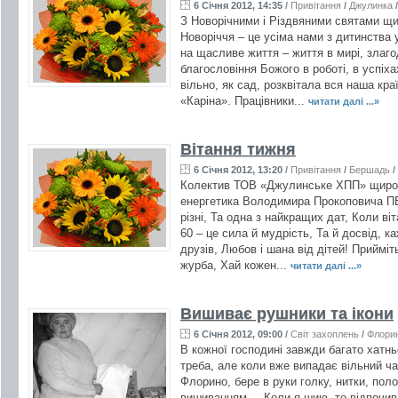
6 Січня 2012, 14:35
/
Привітання
/
Джулинка
З Новорічними і Різдвяними святами щир
Новоріччя – це усіма нами з дитинства у
на щасливе життя – життя в мирі, злаго
благословіння Божого в роботі, в успіха
вільно, як сад, розквітала вся наша к
«Каріна». Працівники...
читати далі ...»
Вітання тижня
6 Січня 2012, 13:20
/
Привітання
/
Бершадь
/
Колектив ТОВ «Джулинське ХПП» щиро в
енергетика Володимира Прокоповича П
різні, Та одна з найкращих дат, Коли віт
60 – це сила й мудрість, Та й досвід, 
друзів, Любов і шана від дітей! Прийміт
журба, Хай кожен...
читати далі ...»
Вишиває рушники та ікони
6 Січня 2012, 09:00
/
Світ захоплень
/
Флори
В кожної господині завжди багато хатньо
треба, але коли вже випадає вільний ча
Флорино, бере в руки голку, нитки, по
вишиванням. – Коли я шию, то відпочив