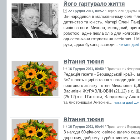
Його гартувало життя
22 Грудня 2011, 00:52
/
Персоналії
/
Джулинк
Він народився в мальовничому селі Фло
дитинство та юність. Матері Олені Пан
синів на ноги. Микола, молодший, приг
роботою, адже пекла хліб для колгоспн
односельчани готувати на весіллях. І М
руки, адже буханці завжди...
читати далі .
Вітання тижня
16 Грудня 2011, 00:50
/
Привітання
/
Флорин
Редакція газети «Бершадський край», ад
№7 шлють щирі вітання з нагоди днів н
поштового зв’язку Тетяні Миколаївні ДЗ
Василівні ЖУРАВЛЬОВІЙ (21.12) з с. Ш
(25.12) з с. П’ятківки, Владиславу Ана
та листоношам Антоніні...
читати далі ...»
Вітання тижня
16 Грудня 2011, 00:44
/
Привітання
/
Бершад
З нагоди 60-річного ювілею шлемо серд
дорогому, доброму, турботливому чолов