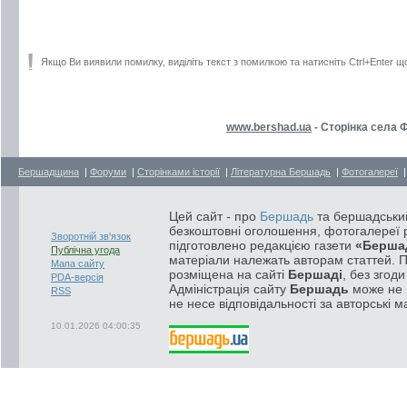
Якщо Ви виявили помилку, виділіть текст з помилкою та натисніть Ctrl+Enter щ
www.bershad.ua
- Сторінка села 
Бершадщина
|
Форуми
|
Сторінками історії
|
Літературна Бершадь
|
Фотогалереї
Цей сайт - про
Бершадь
та бершадський
безкоштовні оголошення, фотогалереї р
Зворотній зв'язок
підготовлено редакцією газети
«Берша
Публічна угода
матеріали належать авторам статтей. 
Мапа сайту
розміщена на сайті
Бершаді
, без згод
PDA-версія
Адміністрація сайту
Бершадь
може не п
RSS
не несе відповідальності за авторські м
10.01.2026 04:00:35