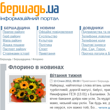
БЕРШАДЩИНА
НОВИНИ
ДОВІДНИКИ
Прапор району
Офіційні повідомлення
Підприємства та ор
Герб району
Суспільство
Телефонні довідни
Мапа району
Культура
Телефонні коди
Дошка пошани
Політика
Поштові індекси
Паспорт району
Спорт
Дім. Сад. Город.
Сторінками історії
Привітання
Прогноз погоди в 
Бершадь
/
Бершадщина
/
Флорино
Флорино в новинах
Вітання тижня
13 Січня 2012, 09:00
/
Привітання
/
Бершадь
Найкращі, найтепліші слова вітань шлемо
турботливій, дорогій матусі, бабусі, пр
Никифорівні ГЕЗІ (13.01) з Баланівки. З
вічне бажання добра нам усім, За мудрі
мамо, низький наш уклін. Так будь же, 
не хмурся, хоч важко тобі, Бо...
читати да