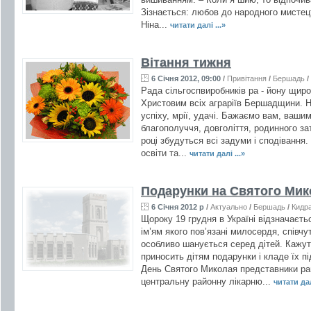
Зізнається: любов до народного мистец
Ніна...
читати далі ...»
Вітання тижня
6 Січня 2012, 09:00
/
Привітання
/
Бершадь
/
Рада сільгоспвиробників ра - йону щиро
Христовим всіх аграріїв Бершадщини. Н
успіху, мрії, удачі. Бажаємо вам, ваши
благополуччя, довголіття, родинного за
році збудуться всі задуми і сподівання.
освіти та...
читати далі ...»
Подарунки на Святого Мик
6 Січня 2012 р
/
Актуально
/
Бершадь
/
Кидра
Щороку 19 грудня в Україні відзначаєт
ім’ям якого пов’язані милосердя, співчу
особливо шанується серед дітей. Кажут
приносить дітям подарунки і кладе їх п
День Святого Миколая представники рай
центральну районну лікарню...
читати дал